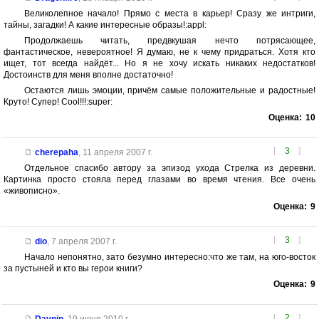
Великолепное начало! Прямо с места в карьер! Сразу же интриги,
тайны, загадки! А какие интересные образы!:appl:
Продолжаешь читать, предвкушая нечто потрясающее,
фантастическое, невероятное! Я думаю, не к чему придраться. Хотя кто
ищет, тот всегда найдёт... Но я не хочу искать никаких недостатков!
Достоинств для меня вполне достаточно!
Остаются лишь эмоции, причём самые положительные и радостные!
Круто! Супер! Cool!!!:super:
Оценка:
10
[
3
]
cherepaha
,
11 апреля 2007 г.
Отдельное спасибо автору за эпизод ухода Стрелка из деревни.
Картинка просто стояла перед глазами во время чтения. Все очень
«живописно».
Оценка:
9
[
3
]
dio
,
7 апреля 2007 г.
Начало непонятно, зато безумно интересно:что же там, на юго-восток
за пустыней и кто вы герои книги?
Оценка:
9
[
2
]
Daynin
,
19 июня 2010 г.