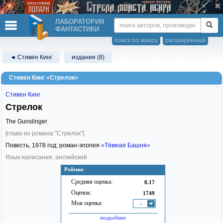
ЛАБОРАТОРИЯ
ФАНТАСТИКИ
поиск по жанру
расширенный
◄ Стивен Кинг
издания (8)
Стивен Кинг «Стрелок»
Стивен Кинг
Стрелок
The Gunslinger
[глава из романа "Стрелок"]
Повесть,
1978
год; роман-эпопея
«Тёмная Башня»
Язык написания: английский
Рейтинг
Средняя оценка:
8.17
Оценок:
1749
Моя оценка:
-
подробнее