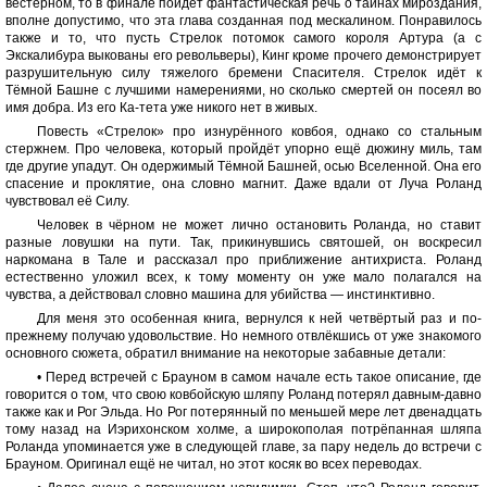
вестерном, то в финале пойдёт фантастическая речь о тайнах мироздания,
вполне допустимо, что эта глава созданная под мескалином. Понравилось
также и то, что пусть Стрелок потомок самого короля Артура (а с
Экскалибура выкованы его револьверы), Кинг кроме прочего демонстрирует
разрушительную силу тяжелого бремени Спасителя. Стрелок идёт к
Тёмной Башне с лучшими намерениями, но сколько смертей он посеял во
имя добра. Из его Ка-тета уже никого нет в живых.
Повесть «Стрелок» про изнурённого ковбоя, однако со стальным
стержнем. Про человека, который пройдёт упорно ещё дюжину миль, там
где другие упадут. Он одержимый Тёмной Башней, осью Вселенной. Она его
спасение и проклятие, она словно магнит. Даже вдали от Луча Роланд
чувствовал её Силу.
Человек в чёрном не может лично остановить Роланда, но ставит
разные ловушки на пути. Так, прикинувшись святошей, он воскресил
наркомана в Тале и рассказал про приближение антихриста. Роланд
естественно уложил всех, к тому моменту он уже мало полагался на
чувства, а действовал словно машина для убийства — инстинктивно.
Для меня это особенная книга, вернулся к ней четвёртый раз и по-
прежнему получаю удовольствие. Но немного отвлёкшись от уже знакомого
основного сюжета, обратил внимание на некоторые забавные детали:
• Перед встречей с Брауном в самом начале есть такое описание, где
говорится о том, что свою ковбойскую шляпу Роланд потерял давным-давно
также как и Рог Эльда. Но Рог потерянный по меньшей мере лет двенадцать
тому назад на Иэрихонском холме, а широкополая потрёпанная шляпа
Роланда упоминается уже в следующей главе, за пару недель до встречи с
Брауном. Оригинал ещё не читал, но этот косяк во всех переводах.