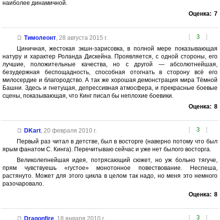
наиболее динамичной.
Оценка:
7
[
3
]
Тимолеонт
,
28 августа 2015 г.
Циничная, жестокая экшн-зарисовка, в полной мере показывающая
натуру и характер Роланда Дискейна. Проявляется, с одной стороны, его
лучшие, положительные качества, но с другой — абсолютнейшая,
безудержная беспощадность, способная отогнать в сторону всё его
милосердие и благородство. А так же хорошая демонстрация мира Тёмной
Башни. Здесь и гнетущая, депрессивная атмосфера, и прекрасные боевые
сцены, показывающая, что Кинг писал бы неплохие боевики.
Оценка:
8
[
3
]
DKart
,
20 февраля 2010 г.
Первый раз читал в детстве, был в восторге (наверно потому что был
ярым фанатом С. Кинга). Перечитываю сейчас и уже нет былого восторга.
Великолепнейшая идея, потрясающий сюжет, но уж больно тягуче,
прям чувствуешь «густое» монотонное повествование. Неспеша,
растянуто. Может для этого цикла в целом так надо, но меня это немного
разочаровало.
Оценка:
8
[
3
]
Dragonfire
,
18 января 2010 г.