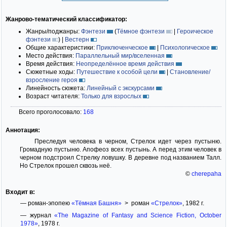
Жанрово-тематический классификатор:
Жанры/поджанры:
Фэнтези
(
Тёмное фэнтези
|
Героическое
фэнтези
)
|
Вестерн
Общие характеристики:
Приключенческое
|
Психологическое
Место действия:
Параллельный мир/вселенная
Время действия:
Неопределённое время действия
Сюжетные ходы:
Путешествие к особой цели
|
Становление/
взросление героя
Линейность сюжета:
Линейный с экскурсами
Возраст читателя:
Только для взрослых
Всего проголосовало:
168
Аннотация:
Преследуя человека в черном, Стрелок идет через пустыню.
Громадную пустыню. Апофеоз всех пустынь. А перед этим человек в
черном подстроил Стрелку ловушку. В деревне под названием Талл.
Но Стрелок прошел сквозь неё.
©
cherepaha
Входит в:
— роман-эпопею
«Тёмная Башня»
> роман
«Стрелок»
, 1982 г.
— журнал
«The Magazine of Fantasy and Science Fiction, October
1978»
, 1978 г.