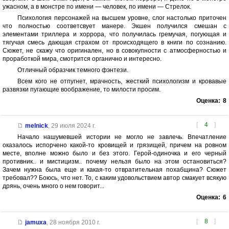
ужасном, а в монстре по имени — человек, по имени — Стрелок.
Психология персонажей на высшем уровне, слог настолько приточен
что полностью соответсвует манере. Экшен получился смешан с
элементами триллера и хоррора, что получилась гремучая, погующая и
тягучая смесь дающая страхом от происходящего в книги по сознанию.
Сюжет, не скажу что оригинален, но в совокупности с атмосферностью и
проработкой мира, смотрится органично и интересно.
Отличный образчик темного фэнтези.
Всем кого не отпугнет, мрачность, жесткий психологизм и кровавые
развязки пугающие воображение, то милости просим.
Оценка:
8
[
4
]
melnick
,
29 июля 2024 г.
Начало нашумевшей истории не могло не завлечь. Впечатление
оказалось испорчено какой-то кровищей и грязищей, причем на ровном
месте, вполне можно было и без этого. Герой-одиночка и его черный
противник.. и мистицизм.. почему нельзя было на этом остановиться?
Зачем нужна была еще и какая-то отвратительная похабщина? Сюжет
требовал?? Боюсь, что нет. То, с каким удовольствием автор смакует всякую
дрянь, очень много о нем говорит...
Оценка:
6
[
8
]
jamuxa
,
28 ноября 2010 г.