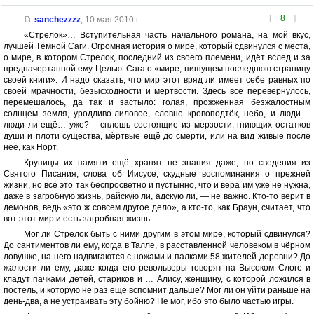
[
8
]
sanchezzzz
,
10 мая 2010 г.
«Стрелок»… Вступительная часть начального романа, на мой вкус,
лучшей Тёмной Саги. Огромная история о мире, который сдвинулся с места,
о мире, в котором Стрелок, последний из своего племени, идёт вслед и за
предначертанной ему Целью. Сага о «мире, пишущем последнюю страницу
своей книги». И надо сказать, что мир этот вряд ли имеет себе равных по
своей мрачности, безысходности и мёртвости. Здесь всё перевернулось,
перемешалось, да так и застыло: голая, прожженная безжалостным
солнцем земля, уродливо-лиловое, словно кровоподтёк, небо, и люди –
люди ли ещё… уже? – сплошь состоящие из мерзости, гниющих остатков
души и плоти существа, мёртвые ещё до смерти, или на вид живые после
неё, как Норт.
Крупицы их памяти ещё хранят не знания даже, но сведения из
Святого Писания, слова об Иисусе, скудные воспоминания о прежней
жизни, но всё это так беспросветно и пустынно, что и вера им уже не нужна,
даже в загробную жизнь, райскую ли, адскую ли, — не важно. Кто-то верит в
демонов, ведь «это ж совсем другое дело», а кто-то, как Браун, считает, что
вот этот мир и есть загробная жизнь…
Мог ли Стрелок быть с ними другим в этом мире, который сдвинулся?
До сантиментов ли ему, когда в Талле, в расставленной человеком в чёрном
ловушке, на него надвигаются с ножами и палками 58 жителей деревни? До
жалости ли ему, даже когда его револьверы говорят на Высоком Слоге и
кладут пачками детей, стариков и … Алису, женщину, с которой ложился в
постель, и которую не раз ещё вспомнит дальше? Мог ли он уйти раньше на
день-два, а не устраивать эту бойню? Не мог, ибо это было частью игры.