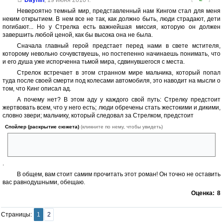
Невероятно темный мир, представленный нам Кингом стал для меня
неким открытием. В нем все не так, как должно быть, люди страдают, дети
погибают... Но у Стрелка есть важнейшая миссия, которую он должен
завершить любой ценой, как бы высока она не была.
Сначала главный герой предстает перед нами в свете мстителя,
которому невольно сочувствуешь, но постепенно начинаешь понимать, что
и его душа уже испорченна тьмой мира, сдвинувшегося с места.
Стрелок встречает в этом странном мире мальчика, который попал
туда после своей смерти под колесами автомобиля, это наводит на мысли о
том, что Кинг описал ад.
А почему нет? В этом аду у каждого свой путь: Стрелку предстоит
жертвовать всем, что у него есть; люди обречены стать жестокими и дикими,
словно звери; мальчику, который следовал за Стрелком, предстоит
Спойлер (раскрытие сюжета)
(кликните по нему, чтобы увидеть)
быть обреченным на гибель и в этом мире, ведь Стрелку не так важна
жизнь этого бедолаги, как своя миссия
.
В общем, вам стоит самим прочитать этот роман! Он точно не оставить
вас равнодушными, обещаю.
Оценка:
8
Страницы:
1
2