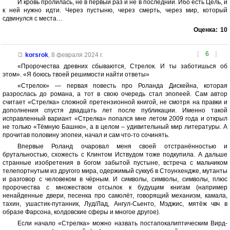
И кровь пролилась, не в первый раз и не в последний. Ибо есть Цель, и
к ней нужно идти. Через пустыню, через смерть, через мир, который
сдвинулся с места…
Оценка:
10
[
6
]
korsrok
,
8 февраля 2024 г.
«Пророчества древних сбываются, Стрелок. И ты заботишься об
этом». «Я боюсь твоей решимости найти ответы»
«Стрелок» — первая повесть про Роланда Дискейна, которая
разрослась до романа, а тот в свою очередь стал эпопеей. Сам автор
считает «Стрелка» сложной претензионной книгой, не смотря на правки и
дополнения спустя двадцать лет после публикации. Именно такой
исправленный вариант «Стрелка» попался мне летом 2009 года и открыл
не только «Тёмную Башню», а в целом – удивительный мир литературы. А
прочитав половину эпопеи, начал и сам что-то сочинять.
Впервые Роланд очаровал меня своей отстранённостью и
брутальностью, схожесть с Клинтом Иствудом тоже подкупила. А дальше
странные изобретения в богом забытой пустыне, встреча с мальчиком
телепортнутым из другого мира, одержимый суккуб в Стоунхендже, мутанты
и разговор с человеком в чёрным. И символы, символы, символы, плюс
пророчества с множеством отсылок к будущим книгам (например
ненайденные двери, песенка про самолёт, говорящий механизм, камала,
тахин, ушастик-путанник, Луд/Лад, Ангул-Сьенто, Мэджис, мятёж чвч в
образе Фарсона, колдовские сферы и многое другое).
Если начало «Стрелка» можно назвать постапокалиптическим Вирд-