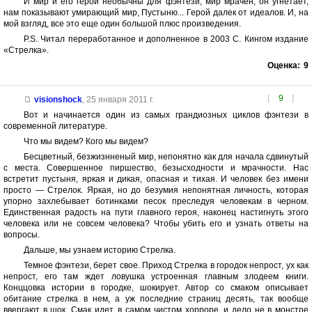
И мир и его герои необычны для фэнтези, мир мрачен, он угнетает,
нам показывают умирающий мир, Пустыню... Герой далек от идеалов. И, на
мой взгляд, все это еще один большой плюс произведения.
P.S. Читал переработанное и дополненное в 2003 С. Кингом издание
«Стрелка».
Оценка:
9
[
9
]
visionshock
,
25 января 2011 г.
Вот и начинается один из самых грандиозных циклов фэнтези в
современной литературе.
Что мы видем? Кого мы видем?
Бесцветный, безжизнненый мир, непонятно как для начала сдвинутый
с места. Совершенное пиршество, безысходности и мрачности. Нас
встретит пустыня, яркая и дикая, опасная и тихая. И человек без имени
просто — Стрелок. Яркая, но до безумия непонятная личность, которая
упорно захлебывает ботинками песок преследуя человекам в черном.
Единственная радость на пути главного героя, наконец настигнуть этого
человека или не совсем человека? Чтобы убить его и узнать ответы на
вопросы.
Дальше, мы узнаем историю Стрелка.
Темное фэнтези, берет свое. Приход Стрелка в городок непрост, ух как
непрост, его там ждет ловушка устроенная главным злодеем книги.
Конццовка истории в городке, шокирует. Автор со смаком описывает
обитание стрелка в нем, а уж последние страниц десять, так вообще
ввергают в шок. Смак идет, в самом чистом хорроре, и дело не в монстре