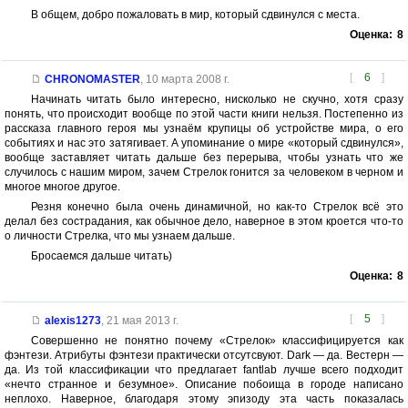
В общем, добро пожаловать в мир, который сдвинулся с места.
Оценка:
8
[
6
]
CHRONOMASTER
,
10 марта 2008 г.
Начинать читать было интересно, нисколько не скучно, хотя сразу
понять, что происходит вообще по этой части книги нельзя. Постепенно из
рассказа главного героя мы узнаём крупицы об устройстве мира, о его
событиях и нас это затягивает. А упоминание о мире «который сдвинулся»,
вообще заставляет читать дальше без перерыва, чтобы узнать что же
случилось с нашим миром, зачем Стрелок гонится за человеком в черном и
многое многое другое.
Резня конечно была очень динамичной, но как-то Стрелок всё это
делал без сострадания, как обычное дело, наверное в этом кроется что-то
о личности Стрелка, что мы узнаем дальше.
Бросаемся дальше читать)
Оценка:
8
[
5
]
alexis1273
,
21 мая 2013 г.
Совершенно не понятно почему «Стрелок» классифицируется как
фэнтези. Атрибуты фэнтези практически отсутсвуют. Dark — да. Вестерн —
да. Из той классификации что предлагает fantlab лучше всего подходит
«нечто странное и безумное». Описание побоища в городе написано
неплохо. Наверное, благодаря этому эпизоду эта часть показалась