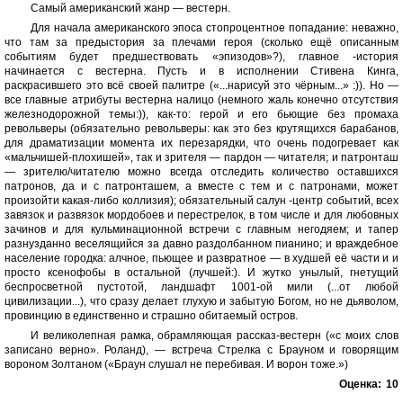
Самый американский жанр — вестерн.
Для начала американского эпоса стопроцентное попадание: неважно,
что там за предыстория за плечами героя (сколько ещё описанным
событиям будет предшествовать «эпизодов»?), главное -история
начинается с вестерна. Пусть и в исполнении Стивена Кинга,
раскрасившего это всё своей палитре («...нарисуй это чёрным...» :)). Но —
все главные атрибуты вестерна налицо (немного жаль конечно отсутствия
железнодорожной темы:)), как-то: герой и его бьющие без промаха
револьверы (обязательно револьверы: как это без крутящихся барабанов,
для драматизации момента их перезарядки, что очень подогревает как
«мальчишей-плохишей», так и зрителя — пардон — читателя; и патронташ
— зрителю/читателю можно всегда отследить количество оставшихся
патронов, да и с патронташем, а вместе с тем и с патронами, может
произойти какая-либо коллизия); обязательный салун -центр событий, всех
завязок и развязок мордобоев и перестрелок, в том числе и для любовных
зачинов и для кульминационной встречи с главным негодяем; и тапер
разнузданно веселящийся за давно раздолбанном пианино; и враждебное
население городка: алчное, пьющее и развратное — в худшей её части и и
просто ксенофобы в остальной (лучшей:). И жутко унылый, гнетущий
беспросветной пустотой, ландшафт 1001-ой мили (...от любой
цивилизации...), что сразу делает глухую и забытую Богом, но не дьяволом,
провинцию в единственно и страшно обитаемый остров.
И великолепная рамка, обрамляющая рассказ-вестерн («с моих слов
записано верно». Роланд), — встреча Стрелка с Брауном и говорящим
вороном Золтаном («Браун слушал не перебивая. И ворон тоже.»)
Оценка:
10