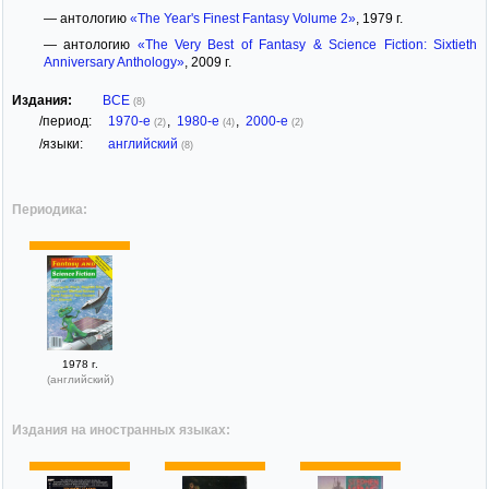
— антологию
«The Year's Finest Fantasy Volume 2»
, 1979 г.
— антологию
«The Very Best of Fantasy & Science Fiction: Sixtieth
Anniversary Anthology»
, 2009 г.
Издания:
ВСЕ
(8)
/период:
1970-е
,
1980-е
,
2000-е
(2)
(4)
(2)
/языки:
английский
(8)
Периодика:
1978 г.
(английский)
Издания на иностранных языках: