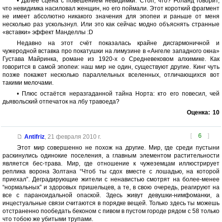
• Далее сцена с повешением невидимки. Стоп, что? Роланд говорит,
что невидимка насиловал женщин, но его поймали. Этот короткий фрагмент
не имеет абсолютно никакого значения для эпопеи и раньше от меня
несколько раз ускользнул. Или это как сейчас модно объяснять странные
«вставки» эффект Манделлы :D
Недавно на этот счёт показалась крайне дисгармоничной и
чужеродной вставка про покатушки на лимузине в «Ангеле западного окна»
Густава Майринка, романе из 1920-х о Средневековом алхимике. Как
говорится в самой эпопеи: наш мир не один, существуют другие. Кинг чуть
позже покажет несколько параллельных вселенных, отличающихся вот
такими мелочами.
• Плюс остаётся неразгаданной тайна Норта: кто его повесил, чей
дьявольский отпечаток на лбу травоеда?
Оценка:
10
[
6
]
Antifriz
,
21 февраля 2010 г.
Этот мир совершенно не похож на другие. Мир, где среди пустыни
раскинулись одинокие поселения, а главным элементом растительности
является бес-трава. Мир, где отношение к чужеземцам иллюстрирует
реплика ворона Золтана “Чтоб ты сдох вместе с лошадью, на которой
приехал”. Деградирующие жители с ненавистью смотрят на более-менее
“нормальных” и здоровых пришельцев, а те, в свою очередь, реагируют на
все с параноидальной опаской. Здесь живут девушки-нимфоманки, а
инцестуальные связи считаются в порядке вещей. Только здесь ты можешь
отстраненно пообедать беконом с пивом в пустом городе рядом с 58 только
что тобою же убитыми трупами.