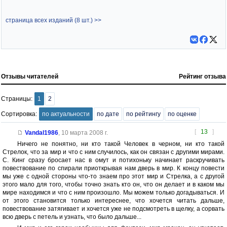
страница всех изданий (8 шт.) >>
Отзывы читателей
Рейтинг отзыва
Страницы:
1
2
Сортировка:
по актуальности
по дате
по рейтингу
по оценке
[
13
]
Vandal1986
,
10 марта 2008 г.
Ничего не понятно, ни кто такой Человек в черном, ни кто такой
Стрелок, что за мир и что с ним случилось, как он связан с другими мирами.
С. Кинг сразу бросает нас в омут и потихоньку начинает раскручивать
повествование по спирали приоткрывая нам дверь в мир. К концу повести
мы уже с одной стороны что-то знаем про этот мир и Стрелка, а с другой
этого мало для того, чтобы точно знать кто он, что он делает и в каком мы
мире находимся и что с ним произошло. Мы можем только догадываться. И
от этого становится только интереснее, что хочется читать дальше,
повествование затягивает и хочется уже не подсмотреть в щелку, а сорвать
всю дверь с петель и узнать, что было дальше...