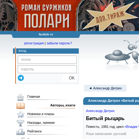
fantlab ru
регистрация
|
забыли пароль?
вход
OK
◄ Александр Дитрих
Главная
Александр Дитрих «Битый р
Авторы, книги
Александр Дитрих
Новинки и планы
Битый рыцарь
Награды, премии
Повесть,
1981
год; цикл
«Владик
Рейтинги
Язык написания: русский