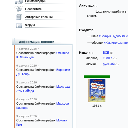
Рекомендации
Аннотация:
Посетители
Школьники разбили в 
клеям.
Авторские колонки
Форум
Входит в:
— цикл
«Владик Чудобыльс
информация, новости
— сборник
«Как игрушки п
7 августа 2026 г.
Издания:
ВСЕ
Составлена библиография
Оливера
(1)
К. Лэнгмида
/период:
1980-е
(1)
/языки:
русский
(1)
6 августа 2026 г.
Составлена библиография
Вероники
Дж. Генри
5 августа 2026 г.
Составлена библиография
Махмуда
Эль-Сайеда
4 августа 2026 г.
Составлена библиография
Маркуса
1981 г.
Кливера
3 августа 2026 г.
Составлена библиография
Моники
Ким