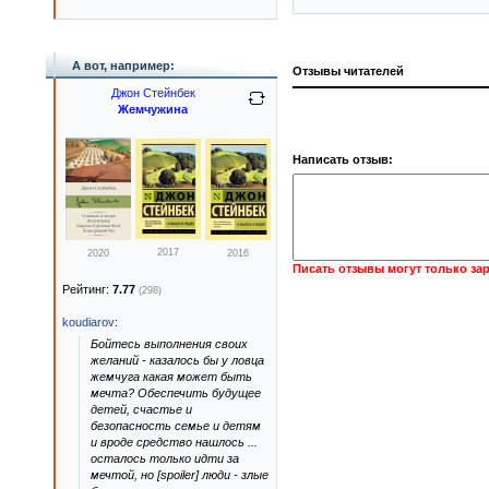
А вот, например:
Отзывы читателей
Джон Стейнбек
Жемчужина
Написать отзыв:
2017
2020
2016
Писать отзывы могут только за
Рейтинг:
7.77
(298)
koudiarov
:
Бойтесь выполнения своих
желаний - казалось бы у ловца
жемчуга какая может быть
мечта? Обеспечить будущее
детей, счастье и
безопасность семье и детям
и вроде средство нашлось ...
осталось только идти за
мечтой, но [spoiler] люди - злые