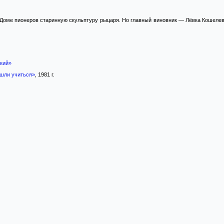
Доме пионеров старинную скульптуру рыцаря. Но главный виновник — Лёвка Кошелев —
кий»
ошли учиться»
, 1981 г.