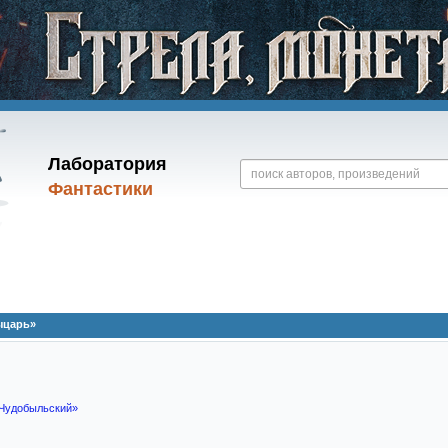
Лаборатория
Фантастики
ыцарь»
 Чудобыльский»