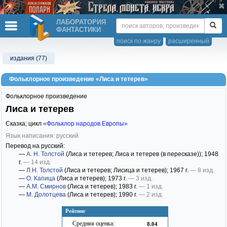
ЛАБОРАТОРИЯ
ФАНТАСТИКИ
поиск по жанру
расширенный
издания (77)
Фольклорное произведение «Лиса и тетерев»
Фольклорное произведение
Лиса и тетерев
Сказка; цикл
«Фольклор народов Европы»
Язык написания: русский
Перевод на русский:
—
А. Н. Толстой
(Лиса и тетерев; Лиса и тетерев (в пересказе))
; 1948
г.
— 14 изд.
—
Л.Н. Толстой
(Лиса и тетерев; Лисица и тетерев)
; 1967 г.
— 8 изд.
—
О. Капица
(Лиса и тетерев)
; 1973 г.
— 3 изд.
—
А.М. Смирнов
(Лиса и тетерев)
; 1983 г.
— 1 изд.
—
М. Долотцева
(Лиса и тетерев)
; 1990 г.
— 2 изд.
Рейтинг
Средняя оценка:
8.04