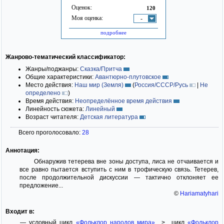
Оценок:
120
Моя оценка:
-
подробнее
Жанрово-тематический классификатор:
Жанры/поджанры:
Сказка/Притча
Общие характеристики:
Авантюрно-плутовское
Место действия:
Наш мир (Земля)
(
Россия/СССР/Русь
|
Не
определено
)
Время действия:
Неопределённое время действия
Линейность сюжета:
Линейный
Возраст читателя:
Детская литература
Всего проголосовало:
28
Аннотация:
Обнаружив тетерева вне зоны доступа, лиса не отчаивается и
все равно пытается вступить с ним в трофическую связь. Тетерев,
после продолжительной дискуссии — тактично отклоняет ее
предложение...
©
Hariamatyhari
Входит в:
— условный цикл
«Фольклор народов мира»
> цикл
«Фольклор