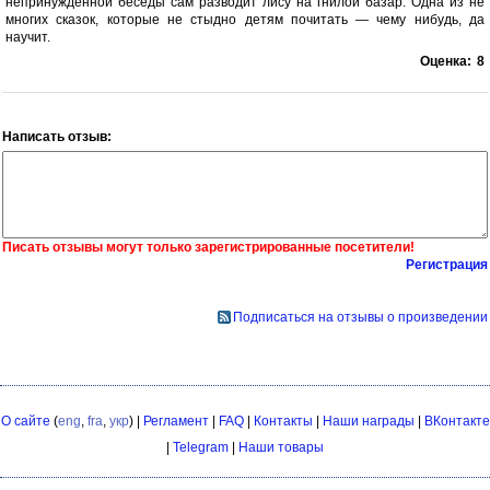
непринужденной беседы сам разводит лису на гнилой базар. Одна из не
многих сказок, которые не стыдно детям почитать — чему нибудь, да
научит.
Оценка:
8
Написать отзыв:
Писать отзывы могут только зарегистрированные посетители!
Регистрация
Подписаться на отзывы о произведении
О сайте
(
eng
,
fra
,
укр
) |
Регламент
|
FAQ
|
Контакты
|
Наши награды
|
ВКонтакте
|
Telegram
|
Наши товары