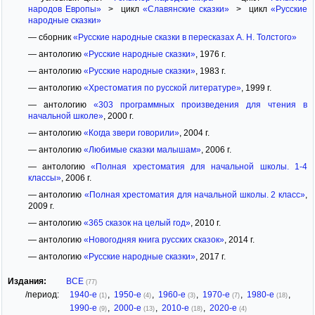
народов Европы»
> цикл
«Славянские сказки»
> цикл
«Русские
народные сказки»
— сборник
«Русские народные сказки в пересказах А. Н. Толстого»
— антологию
«Русские народные сказки»
, 1976 г.
— антологию
«Русские народные сказки»
, 1983 г.
— антологию
«Хрестоматия по русской литературе»
, 1999 г.
— антологию
«303 программных произведения для чтения в
начальной школе»
, 2000 г.
— антологию
«Когда звери говорили»
, 2004 г.
— антологию
«Любимые сказки малышам»
, 2006 г.
— антологию
«Полная хрестоматия для начальной школы. 1-4
классы»
, 2006 г.
— антологию
«Полная хрестоматия для начальной школы. 2 класс»
,
2009 г.
— антологию
«365 сказок на целый год»
, 2010 г.
— антологию
«Новогодняя книга русских сказок»
, 2014 г.
— антологию
«Русские народные сказки»
, 2017 г.
Издания:
ВСЕ
(77)
/период:
1940-е
,
1950-е
,
1960-е
,
1970-е
,
1980-е
,
(1)
(4)
(3)
(7)
(18)
1990-е
,
2000-е
,
2010-е
,
2020-е
(9)
(13)
(18)
(4)