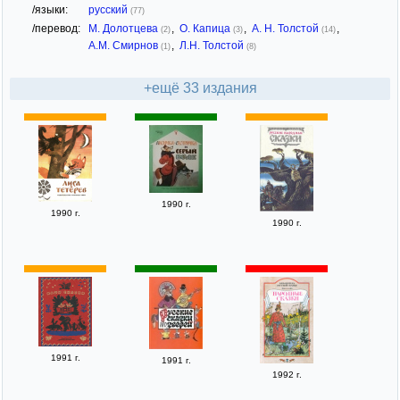
/языки:
русский
(77)
/перевод:
М. Долотцева
,
О. Капица
,
А. Н. Толстой
,
(2)
(3)
(14)
А.М. Смирнов
,
Л.Н. Толстой
(1)
(8)
+ещё 33 издания
1990 г.
1990 г.
1990 г.
1991 г.
1991 г.
1992 г.