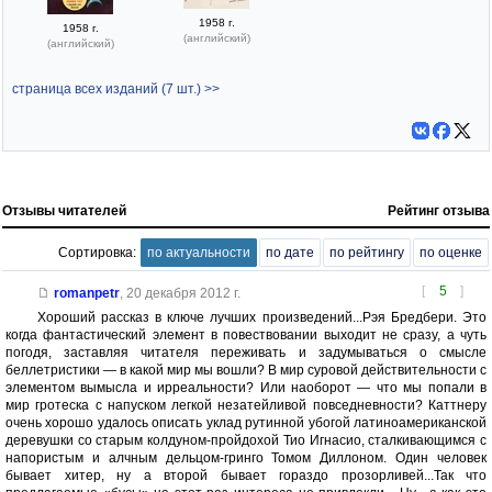
1958 г.
1958 г.
(английский)
(английский)
страница всех изданий (7 шт.) >>
Отзывы читателей
Рейтинг отзыва
Сортировка:
по актуальности
по дате
по рейтингу
по оценке
[
5
]
romanpetr
,
20 декабря 2012 г.
Хороший рассказ в ключе лучших произведений...Рэя Бредбери. Это
когда фантастический элемент в повествовании выходит не сразу, а чуть
погодя, заставляя читателя переживать и задумываться о смысле
беллетристики — в какой мир мы вошли? В мир суровой действительности с
элементом вымысла и ирреальности? Или наоборот — что мы попали в
мир гротеска с напуском легкой незатейливой повседневности? Каттнеру
очень хорошо удалось описать уклад рутинной убогой латиноамериканской
деревушки со старым колдуном-пройдохой Тио Игнасио, сталкивающимся с
напористым и алчным дельцом-гринго Томом Диллоном. Один человек
бывает хитер, ну а второй бывает гораздо прозорливей...Так что