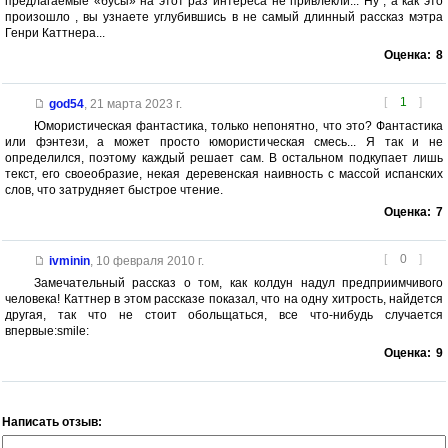
предлагаемые «бусы» на этот раз интереса не привлекли... Ну , а как это
произошло , вы узнаете углубившись в не самый длинный рассказ мэтра
Генри Каттнера...
Оценка:
8
[
1
]
god54
,
21 марта 2023 г.
Юмористическая фантастика, только непонятно, что это? Фантастика
или фэнтези, а может просто юмористическая смесь... Я так и не
определился, поэтому каждый решает сам. В остальном подкупает лишь
текст, его своеобразие, некая деревенская наивность с массой испанских
слов, что затрудняет быстрое чтение.
Оценка:
7
[
0
]
ivminin
,
10 февраля 2010 г.
Замечательный рассказ о том, как колдун надул предприимчивого
человека! Каттнер в этом рассказе показал, что на одну хитрость, найдется
другая, так что не стоит обольщаться, все что-нибудь случается
впервые:smile:
Оценка:
9
Написать отзыв: