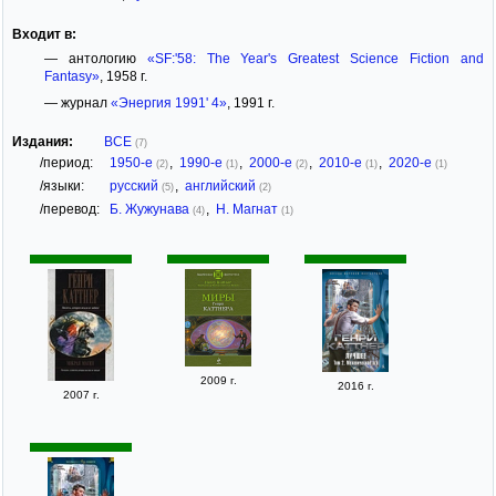
Входит в:
— антологию
«SF:'58: The Year's Greatest Science Fiction and
Fantasy»
, 1958 г.
— журнал
«Энергия 1991' 4»
, 1991 г.
Издания:
ВСЕ
(7)
/период:
1950-е
,
1990-е
,
2000-е
,
2010-е
,
2020-е
(2)
(1)
(2)
(1)
(1)
/языки:
русский
,
английский
(5)
(2)
/перевод:
Б. Жужунава
,
Н. Магнат
(4)
(1)
2009 г.
2016 г.
2007 г.