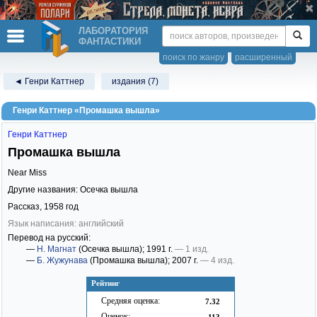
ЛАБОРАТОРИЯ
ФАНТАСТИКИ
поиск по жанру
расширенный
◄ Генри Каттнер
издания (7)
Генри Каттнер «Промашка вышла»
Генри Каттнер
Промашка вышла
Near Miss
Другие названия: Осечка вышла
Рассказ,
1958
год
Язык написания: английский
Перевод на русский:
—
Н. Магнат
(Осечка вышла)
; 1991 г.
— 1 изд.
—
Б. Жужунава
(Промашка вышла)
; 2007 г.
— 4 изд.
Рейтинг
Средняя оценка:
7.32
Оценок:
113