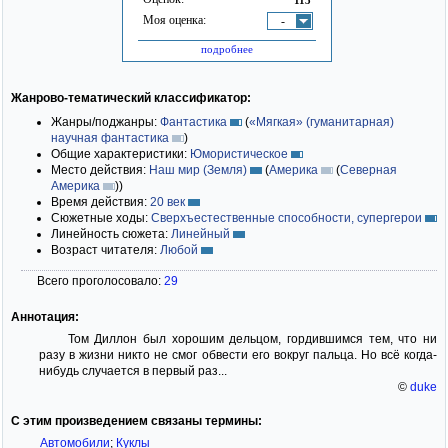
Моя оценка:
-
подробнее
Жанрово-тематический классификатор:
Жанры/поджанры:
Фантастика
(
«Мягкая» (гуманитарная)
научная фантастика
)
Общие характеристики:
Юмористическое
Место действия:
Наш мир (Земля)
(
Америка
(
Северная
Америка
)
)
Время действия:
20 век
Сюжетные ходы:
Сверхъестественные способности, супергерои
Линейность сюжета:
Линейный
Возраст читателя:
Любой
Всего проголосовало:
29
Аннотация:
Том Диллон был хорошим дельцом, гордившимся тем, что ни
разу в жизни никто не смог обвести его вокруг пальца. Но всё когда-
нибудь случается в первый раз...
©
duke
С этим произведением связаны термины:
Автомобили
;
Куклы