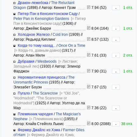
Дракон-лежебока
/
The Reluctant
Dragon
(1898)
//
Автор: Кеннет Грэм
7.94 (52)
1 отз.
-
Питер Пэн в Кенсингтонском Саду
/
Peter Pan in Kensington Gardens
[= Питер
Пэн в Кенсингтонском саду]
(1906)
//
Автор: Джеймс Барри
8.04 (164)
1 отз.
-
Холодное Железо
/
Cold Iron
(1909)
//
Автор: Редьярд Киплинг
8.57 (132)
-
Когда-то тому назад...
/
Once On a Time
[= Когда-то, давным-давно]
(1917)
//
Автор: Алан Милн
7.61 (33)
2 отз.
-
Дубравия
/
Westwoods
[= Листвия;
Западный лес]
(1930)
//
Автор: Элинор
Фарджон
7.90 (31)
1 отз.
-
Неромантичная принцесса
/
The
Unromantic Princess
(1935)
//
Автор:
Элизабет Боуэн
7.67 (15)
-
Пугало
/
The Scarecrow
[= "Old Joe",
"Hodmadod", "The Scarecrow or
Hodmadod"]
(1925)
//
Автор: Уолтер де ла
Мар
7.36 (22)
-
Племянник чародея
/
The Magician's
Nephew
[= Племянник мага]
(1955)
//
Автор: Клайв Стейплз Льюис
8.00 (2088)
38 отз.
-
Фермер Джайлс из Хэма
/
Farmer Giles
of Ham
[= Фермер Джайлз из Хэма;