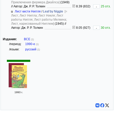
Приключения фермера Джайлса]
(1949)
//
Автор: Дж. Р. Р. Толкин
8.39 (832)
25 отз.
-
Лист кисти Ниггля
/
Leaf by Niggle
[=
Лист; Лист Ниггла; Лист Никля; Лист
работы Ниггля; Лист работы Мелкина;
Лист, нарисованный Нигглем]
(1945)
//
Автор: Дж. Р. Р. Толкин
8.05 (927)
30 отз.
-
Издания:
ВСЕ
(1)
/период:
1990-е
(1)
/языки:
русский
(1)
1993 г.