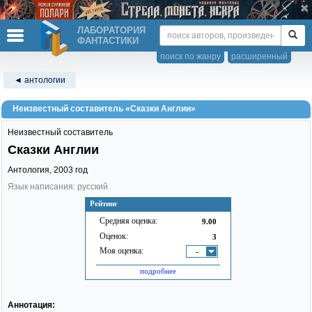
ЛАБОРАТОРИЯ
ФАНТАСТИКИ
поиск по жанру
расширенный
◄ антологии
Неизвестный составитель «Сказки Англии»
Неизвестный составитель
Сказки Англии
Антология,
2003
год
Язык написания: русский
Рейтинг
Средняя оценка:
9.00
Оценок:
3
Моя оценка:
-
подробнее
Аннотация: