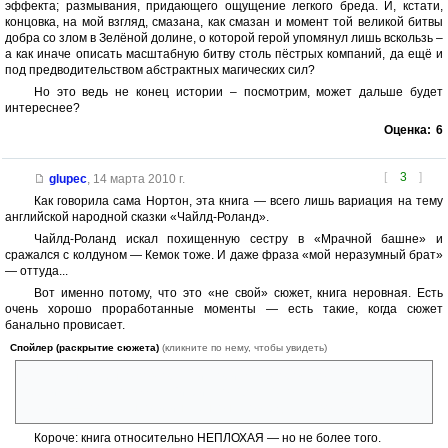
эффекта; размывания, придающего ощущение легкого бреда. И, кстати,
концовка, на мой взгляд, смазана, как смазан и момент той великой битвы
добра со злом в Зелёной долине, о которой герой упомянул лишь вскользь –
а как иначе описать масштабную битву столь пёстрых компаний, да ещё и
под предводительством абстрактных магических сил?
Но это ведь не конец истории – посмотрим, может дальше будет
интереснее?
Оценка:
6
[
3
]
glupec
,
14 марта 2010 г.
Как говорила сама Нортон, эта книга — всего лишь вариация на тему
английской народной сказки «Чайлд-Роланд».
Чайлд-Роланд искал похищенную сестру в «Мрачной башне» и
сражался с колдуном — Кемок тоже. И даже фраза «мой неразумный брат»
— оттуда...
Вот именно потому, что это «не свой» сюжет, книга неровная. Есть
очень хорошо проработанные моменты — есть такие, когда сюжет
банально провисает.
Спойлер (раскрытие сюжета)
(кликните по нему, чтобы увидеть)
И зачем надо было повторять историю с топором Вольта,
переименовав его в «меч Ситри»:confused: Этот сюжет — «меч
мумии» — вообще неоригинален, он к Говарду еще восходит...
Короче: книга относительно НЕПЛОХАЯ — но не более того.