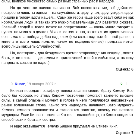
силы, великое множество самых разных странных рас и народов.
Но до чего же наивно написано. Всё повествование, всё действие
построено лишь на одном — на случайности: вдруг упал, вдруг увидел, вдруг
пришло в голову, вдруг нашел.... Сами же герои чаще всего ведут себя не как
нормальные люди, а так как это нужно писательнице для развития сюжета.
Главный злодей и вовсе похож на опереточного — очень много говорит и
пугает, но мало что делает. Мысли, естественно, во всех этих приключениях
очень мало, а победа добра над злом (или света над тьмой — всё равно, в
книге это всего лишь ярлыки, ничем не подкреплённые) представляется
всего лишь как цепь случайностей.
Но, повторюсь, для бездумного времяпрепровождения вещица, может
быть, и не плоха — динамики и приключений в ней с избытком, а головку
напрягать совсем не надо :).
Оценка:
6
[
6
]
Kuntc
,
19 января 2007 г.
Киллан передает эстафету повествования своего брату Кемоку. Все
было бы хорошо, но этому Кемоку постоянно помогают какие-то высшие
силы, в самый опасный момент в голове у него появляются неизвестные
ранее волшебные слова. Как-то это надоедать начинает. Зато мудрость
Кемока немного проявляется и становится понятно, почему его назвали
мудрецом. Если Киллан – воин, а Каттея – волшебница, то Кемок соединят
способности и брата, и сестры.
И еще: оказывается Темную Башню придумал не Стивен Кинг.
Оценка:
7