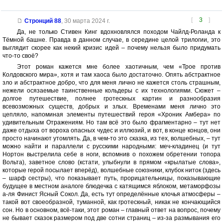
[
3
]
Стронций 88
,
30 марта 2024 г.
Да, не только Стивен Кинг вдохновлялся походом Чайлд-Роланда к
Тёмной башне. Правда в данном случае, в середине целой трилогии, это
выглядит скорее как некий кризис идей – почему нельзя было придумать
что-то своё?
Этот роман кажется мне более хаотичным, чем «Трое против
Колдовского мира», хотя и там хаоса было достаточно. Опять абстрактное
зло и абстрактное добро, что для меня лично не кажется столь страшным,
нежели осязаемые таинственные кольдеры с их технологиями. Сюжет –
долгое путешествие, полнее гротескных картин и разнообразия
всевозможных существ, добрых и злых. Временами меня лично это
цепляло, напоминая элементы путешествий героя «Хроник Амбера» по
удивительным Отражениям. Но там всё это было фрагментарно – тут нет
даже отдыха от вороха опасных чудес и иллюзий, и вот, в конце концов, они
просто начинают утомлять. Да, в чем-то это сказка, из тех, волшебных, – тут
можно найти и параллели с русскими народными: меч-кладинец (и тут
Нортон выстрелила себе в ноги, вспомнив о похожем обретении топора
Вольта), заветное слово (кстати, улыбнули в прямом «крылатые слова»,
которые герой посылает вперёд), волшебные союзники, клубок ниток (здесь
– шарф сестры), что показывает путь, прорицательницы, показывающие
будущее в местном аналоге блюдечка с катящимся яблоком, метаморфозы
а-ля Финист Ясный Сокол. Да, есть тут определённые клочья атмосферы –
такой вот своеобразной, туманной, как гротескный, никак не кончающийся
сон. Но в основном, всё-таки, этот роман – главный ответ на вопрос, почему
не бывает сказок размером под две сотни страниц – из-за размывания его