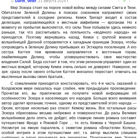
[
5
]
Darth_Veter
,
21 августа 2024 г.
Мир Эскора стоит на пороге новой войны между силами Света и Тени.
Обитатели Зеленой Долины в поисках союзников направляют своих
представителей в соседние регионы. Кемок Трегарт входит в состав
делегации, направляющейся к местным амфибиям — кроганам. Но к
моменту их прибытия выясняется, что силы Тени побывали здесь немного
раньше, так что рассчитывать на лояльность «водяного народа» не
приходится. Поэтому вернувшись назад, Кемок с группой воинов и
волшебницей Дагоной отправляется к западным границам Эскора, чтобы
сопроводить в Зеленую Долину прибывших из Эсткарпа поселенцев. А его
сестра Каттея тем временем направляется к восточным горам,
окаймляющим Долину, чтобы усовершенствовать свое мастерство
владения Силой. Беда состоит в том, что этим регионом управляет один из
местных вождей, которому Кемок очень сильно не доверяет. Наверное, не
зря: сразу после своего отбытия Каттея внезапно перестает отвечать на
мысленные вызовы своих братьев...
С сожалением приходится констатировать, что 4-я часть сказаний о
Колдовском мире оказалась еще слабее, чем предыдущее произведение.
Прочитав его, вы практически не получите новой информации об
особенностях Эскора и населяющих его народов. Больше всего внимания
автор уделит кроганам, точнее, одному из представителей этого народа —
Орсии, которая несколько раз спасет Кемоку жизнь. Все остальные расы
Эскора обрисованы весьма небрежно и поверхностно. До расы Великих
волшебников дело опять не дойдет, ибо главную линию романа составит
путешествие Фродо к Роковой Горе ... то есть Кемока к Черной Башне.
Несмотря на явную параллель с сюжетом романа «Властелин Колец»,
особой интриги в этом путешествии нет, т.к. автор мыслила слишком
шаблонно и плохо продумала все перипетии. Практически, мир Эскора