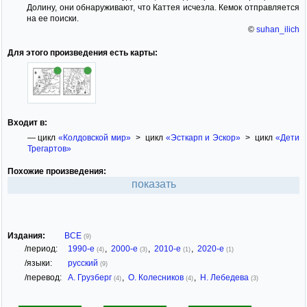
Долину, они обнаруживают, что Каттея исчезла. Кемок отправляется
на ее поиски.
©
suhan_ilich
Для этого произведения есть карты:
Входит в:
— цикл
«Колдовской мир»
> цикл
«Эсткарп и Эскор»
> цикл
«Дети
Трегартов»
Похожие произведения:
показать
Издания:
ВСЕ
(9)
/период:
1990-е
,
2000-е
,
2010-е
,
2020-е
(4)
(3)
(1)
(1)
/языки:
русский
(9)
/перевод:
А. Грузберг
,
О. Колесников
,
Н. Лебедева
(4)
(4)
(3)