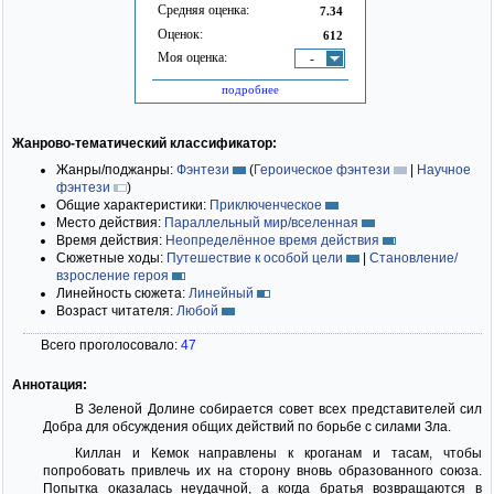
Средняя оценка:
7.34
Оценок:
612
Моя оценка:
-
подробнее
Жанрово-тематический классификатор:
Жанры/поджанры:
Фэнтези
(
Героическое фэнтези
|
Научное
фэнтези
)
Общие характеристики:
Приключенческое
Место действия:
Параллельный мир/вселенная
Время действия:
Неопределённое время действия
Сюжетные ходы:
Путешествие к особой цели
|
Становление/
взросление героя
Линейность сюжета:
Линейный
Возраст читателя:
Любой
Всего проголосовало:
47
Аннотация:
В Зеленой Долине собирается совет всех представителей сил
Добра для обсуждения общих действий по борьбе с силами Зла.
Киллан и Кемок направлены к кроганам и тасам, чтобы
попробовать привлечь их на сторону вновь образованного союза.
Попытка оказалась неудачной, а когда братья возвращаются в