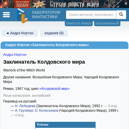
ЛАБОРАТОРИЯ
ФАНТАСТИКИ
поиск по жанру
расширенный
◄ Андрэ Нортон
издания (9)
Андрэ Нортон «Заклинатель Колдовского мира»
Андрэ Нортон
Заклинатель Колдовского мира
Warlock of the Witch World
Другие названия: Волшебник Колдовского Мира; Чародей Колдовского
Мира
Роман,
1967
год; цикл
«Колдовской мир»
Язык написания: английский
Перевод на русский:
—
Н. Лебедева
(Заклинатель Колдовского Мира)
; 1992 г.
— 3 изд.
—
А. Грузберг
,
О. Колесников
(Чародей Колдовского Мира)
; 1999 г.
— 4 изд.
Рейтинг