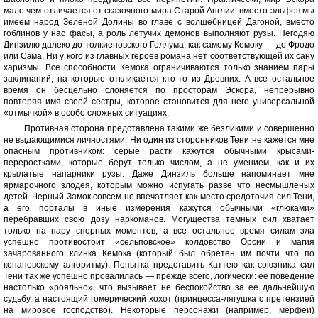
мало чем отличается от сказочного мира Старой Англии: вместо эльфов мы
имеем народ Зеленой Долины во главе с волшебницей Дагоной, вместо
гоблинов у нас фасы, а роль летучих демонов выполняют рузы. Негодяю
Динзилю далеко до толкиеновского Голлума, как самому Кемоку — до Фродо
или Сэма. Ни у кого из главных героев романа нет соответствующей их сану
харизмы. Все способности Кемока ограничиваются только знанием пары
заклинаний, на которые откликается кто-то из Древних. А все остальное
время он бесцельно слоняется по просторам Эскора, непрерывно
повторяя имя своей сестры, которое становится для него универсальной
«отмычкой» в особо сложных ситуациях.
Противная сторона представлена такими же безликими и совершенно
не выдающимися личностями. Ни один из сторонников Тени не кажется мне
опасным противником: серые расти кажутся обычными крысами-
переростками, которые берут только числом, а не умением, как и их
крылатые напарники рузы. Даже Динзиль больше напоминает мне
ярмарочного злодея, которым можно испугать разве что несмышленых
детей. Черный Замок совсем не впечатляет как место средоточия сил Тени,
а его порталы в иные измерения кажутся обычными «глюками»
перебравших свою дозу наркоманов. Могущества темных сил хватает
только на пару спорных моментов, а все остальное время силам зла
успешно противостоит «сельповское» колдовство Орсии и магия
зачарованного клинка Кемока (который был обретен им почти что по
конановскому алгоритму). Попытка представить Каттею как союзника сил
Тени так же успешно провалилась — прежде всего, логически: ее поведение
настолько «рояльно», что вызывает не беспокойство за ее дальнейшую
судьбу, а настоящий гомерический хохот (принцесса-лягушка с претензией
на мировое господство). Некоторые персонажи (например, мерфеи)