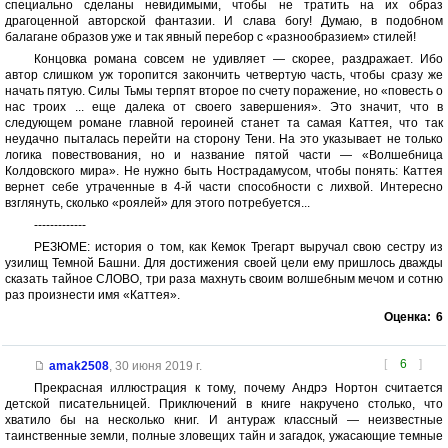
специально сделаны невидимыми, чтобы не тратить на их образ
драгоценной авторской фантазии. И слава богу! Думаю, в подобном
балагане образов уже и так явный перебор с «разнообразием» стилей!
Концовка романа совсем не удивляет — скорее, раздражает. Ибо
автор слишком уж торопится закончить четвертую часть, чтобы сразу же
начать пятую. Силы Тьмы терпят второе по счету поражение, но «повесть о
нас троих ... еще далека от своего завершения». Это значит, что в
следующем романе главной героиней станет та самая Каттея, что так
неудачно пыталась перейти на сторону Тени. На это указывает не только
логика повествования, но и название пятой части — «Волшебница
Колдовского мира». Не нужно быть Нострадамусом, чтобы понять: Каттея
вернет себе утраченные в 4-й части способности с лихвой. Интересно
взглянуть, сколько «роялей» для этого потребуется...
-------------
РЕЗЮМЕ: история о том, как Кемок Трегарт выручал свою сестру из
узилищ Темной Башни. Для достижения своей цели ему пришлось дважды
сказать тайное СЛОВО, три раза махнуть своим волшебным мечом и сотню
раз произнести имя «Каттея».
Оценка:
6
[
6
]
amak2508
,
30 июня 2019 г.
Прекрасная иллюстрация к тому, почему Андрэ Нортон считается
детской писательницей. Приключений в книге накручено столько, что
хватило бы на несколько книг. И антураж классный — неизвестные
таинственные земли, полные зловещих тайн и загадок, ужасающие темные