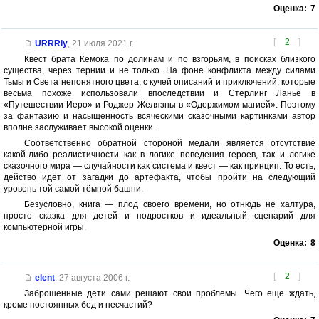
Оценка:
7
[
2
]
URRRiy
,
21 июля 2021 г.
Квест брата Кемока по долинам и по взгорьям, в поисках близкого
существа, через тернии и не только. На фоне конфликта между силами
Тьмы и Света непонятного цвета, с кучей описаний и приключений, которые
весьма похоже использовали впоследствии и Стерлинг Ланье в
«Путешествии Иеро» и Роджер Желязны в «Одержимом магией». Поэтому
за фантазию и насыщенность всяческими сказочными картинками автор
вполне заслуживает высокой оценки.
Соответственно обратной стороной медали является отсутствие
какой-либо реалистичности как в логике поведения героев, так и логике
сказочного мира — случайности как система и квест — как принцип. То есть,
действо идёт от загадки до артефакта, чтобы пройти на следующий
уровень той самой тёмной башни.
Безусловно, книга — плод своего времени, но отнюдь не халтура,
просто сказка для детей и подростков и идеальный сценарий для
компьютерной игры.
Оценка:
8
[
2
]
elent
,
27 августа 2006 г.
Заброшенные дети сами решают свои проблемы. Чего еще ждать,
кроме постоянных бед и несчастий?