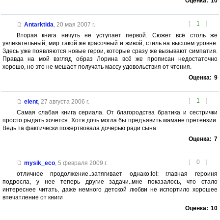
Оценка:
10
[
1
]
Antarktida
,
20 мая 2007 г.
Вторая книга ничуть не уступает первой. Сюжет всё столь же
увлекательный, мир такой же красочный и живой, стиль на высшем уровне.
Здесь уже появляются новые герои, которые сразу же вызывают симпатия.
Правда на мой взгляд образ Лорина всё же прописан недостаточно
хорошо, но это не мешает получать массу удовольствия от чтения.
Оценка:
9
[
1
]
elent
,
27 августа 2006 г.
Самая слабая книга сериала. От благородства братика и сестрички
просто рыдать хочется. Хотя дочь могла бы предъявить мамане претензии.
Ведь та фактически пожертвовала дочерью ради сына.
Оценка:
7
[
0
]
mysik_eco
,
5 февраля 2009 г.
отличное продолжение..затягивает однако:lol: главная героиня
подросла, у нее теперь другие задачи..мне показалось, что стало
интереснее читать, даже немного детской любви не испортило хорошее
впечатление от книги
Оценка:
10