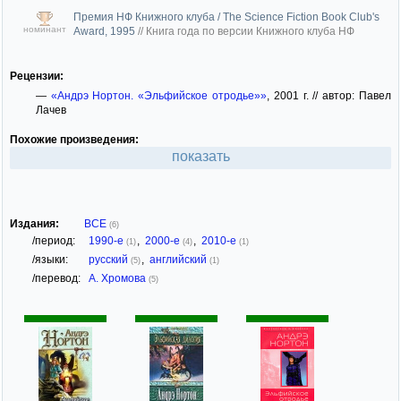
Премия НФ Книжного клуба / The Science Fiction Book Club's
номинант
Award, 1995
//
Книга года по версии Книжного клуба НФ
Рецензии:
—
«Андрэ Нортон. «Эльфийское отродье»»
, 2001 г. // автор: Павел
Лачев
Похожие произведения:
показать
Издания:
ВСЕ
(6)
/период:
1990-е
,
2000-е
,
2010-е
(1)
(4)
(1)
/языки:
русский
,
английский
(5)
(1)
/перевод:
А. Хромова
(5)