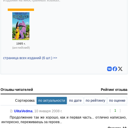
Издания на иностранных языках:
1995 г.
(английский)
страница всех изданий (6 шт.) >>
Отзывы читателей
Рейтинг отзыва
Сортировка:
по актуальности
по дате
по рейтингу
по оценке
[
1
]
UlitaVedma
,
10 января 2008 г.
Продолжение так же хорошо, как и первая часть... отлично написано,
интересно, переживаешь за героев...