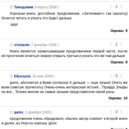
[
-1
]
Тиендомии
,
9 марта 2008 г.
Хорошая книга, достойное продолжение. «Затягивает» так сказать))
Хочется читать и узнать что будет дальше
:appl:
Оценка:
9
[
-1
]
xristianin
,
7 декабря 2006 г.
Книга является захватывающем продолжением первой части, после
её прочтения хочеться скорее открыть третью и узнать что же там дальше.
Оценка:
8
[
-2
]
Elkorazon
,
16 мая 2006 г.
gams, абсолютно в Вами согласна) А дальше — еще лучше) Опять же
всем советую прочитать) Очень-очень интересная истоия... Правда Эльфы
не все... Точнее многие не самые лучшие представители своей расы.
Оценка:
10
[
-2
]
gams
,
2 декабря 2005 г.
продолжение очень обрадовало, обычно автор слабеет к второй книге
и далее ,но Нортон хороша :glum: