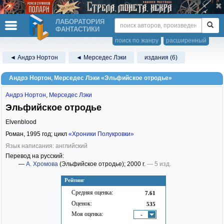
ЛАБОРАТОРИЯ
ФАНТАСТИКИ
поиск по жанру
расширенный
◄ Андрэ Нортон
◄ Мерседес Лэки
издания (6)
Андрэ Нортон, Мерседес Лэки «Эльфийское отродье»
Андрэ Нортон
,
Мерседес Лэки
Эльфийское отродье
Elvenblood
Роман,
1995
год; цикл
«Хроники Полукровки»
Язык написания: английский
Перевод на русский:
—
А. Хромова
(Эльфийское отродье)
; 2000 г.
— 5 изд.
Рейтинг
Средняя оценка:
7.61
Оценок:
535
Моя оценка:
-