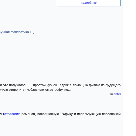
подробнее
аучная фантастика
)
ти это получилось — простой кузнец Тедрик с помощью физика из будущего
лило отсрочить глобальную катастрофу, но...
©
antel
ал
тетралогию
романов, посвященную Тэдрику и использующую персонажей