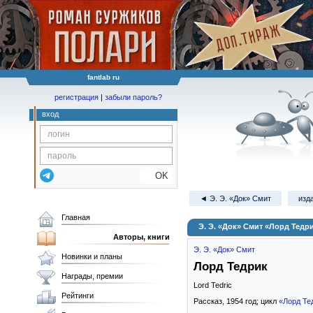
fantlab ru
регистрация
|
забыли пароль?
вход
OK
◄ Э. Э. «Док» Смит
изд
Главная
Э. Э. «Док» Смит «Лорд Тедр
Авторы, книги
Э. Э. «Док» Смит
Новинки и планы
Лорд Тедрик
Награды, премии
Lord Tedric
Рейтинги
Рассказ,
1954
год; цикл
«Лорд Те