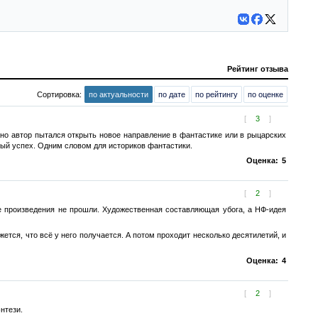
Рейтинг отзыва
Сортировка:
по актуальности
по дате
по рейтингу
по оценке
[
3
]
но автор пытался открыть новое направление в фантастике или в рыцарских
ьный успех. Одним словом для историков фантастики.
Оценка:
5
[
2
]
е произведения не прошли. Художественная составляющая убога, а НФ-идея
жется, что всё у него получается. А потом проходит несколько десятилетий, и
Оценка:
4
[
2
]
нтези.