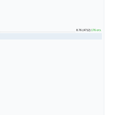
8.76 (4712)
176 отз.