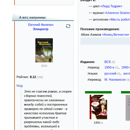
Входит в:
— цикл
«Лорд Тедрик»
— журнал
«Universe Science
А вот, например:
— антологию
«Месть робот
Евгений Филенко
Похожие произведения:
Эпицентр
Айзек Азимов
«Конец Вечности»
Издания:
ВСЕ
(5)
2019
/период:
1950-е
,
1990
(1)
/языки:
русский
,
анг
(4)
Рейтинг:
8.12
(334)
/перевод:
М. Нахмансон
(3)
Nog
:
Это не совсем роман, а скорее
сборник повестей,
практически не связанных
между собой и построенных
примерно по одной схеме - в
качестве ксенолога Кратов
принимает участие в
разрешении какой-либо
1991 г.
проблемы, возникшей в