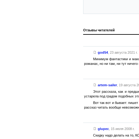
Отзывы читателей
god54
,
23 августа 2021 г.
Минимум фантастики и макси
романах, но ни там, ни тут ничег
artem-sailer
,
19 августа 20
Этот рассказа, как и пред
устарела под градом подобных это
Вот так вот и бывает: пишет
рассказ читать вообще невозможн
glupec
,
15 июля 2008 г.
Скидку надо делать на то, 