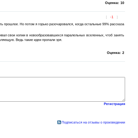
Оценка:
10
[
-1
]
ь прошлое. Но потом я горько разочаровался, когда остальные 99% рассказа
бивал свои копии в новообразовавшихся паралельных вселенных, чтоб занять
вляющую. Ведь такие идеи пропали зря.
Оценка:
2
Регистрация
Подписаться на отзывы о произведении