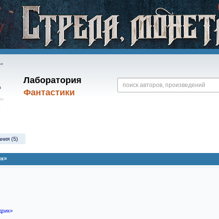
Лаборатория
Фантастики
ания (5)
ик»
дрик»