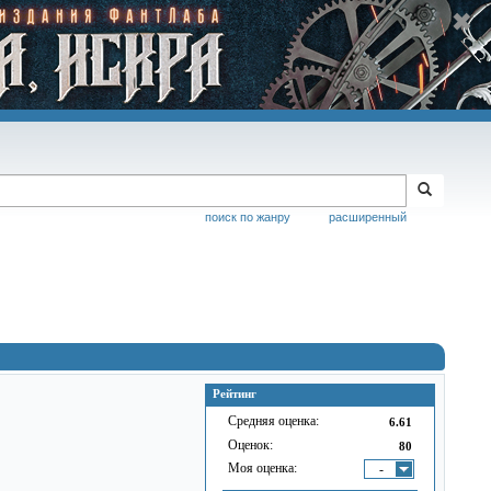
поиск по жанру
расширенный
Рейтинг
Средняя оценка:
6.61
Оценок:
80
Моя оценка:
-