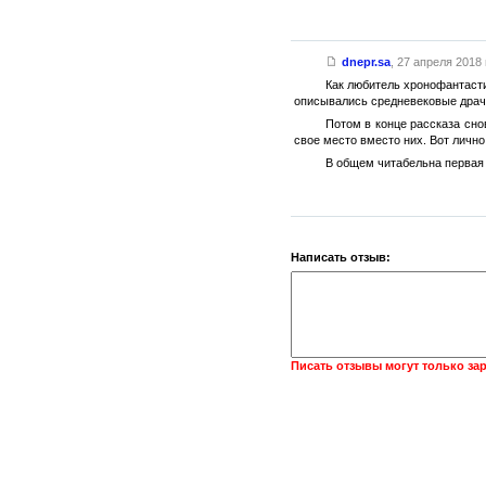
dnepr.sa
,
27 апреля 2018 г
Как любитель хронофантасти
описывались средневековые драч
Потом в конце рассказа сно
свое место вместо них. Вот лично
В общем читабельна первая 
Написать отзыв:
Писать отзывы могут только за