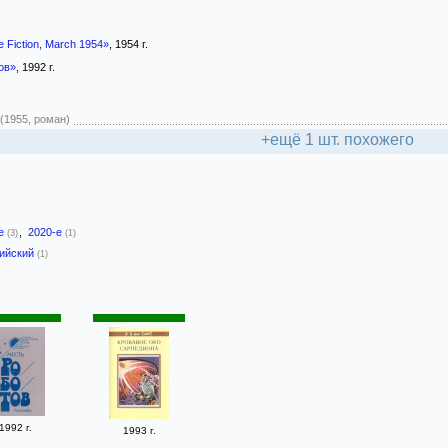
 Fiction, March 1954»
, 1954 г.
ов»
, 1992 г.
(1955, роман)
+ещё 1 шт. похожего
-е
,
2020-е
(3)
(1)
лийский
(1)
1992 г.
1993 г.