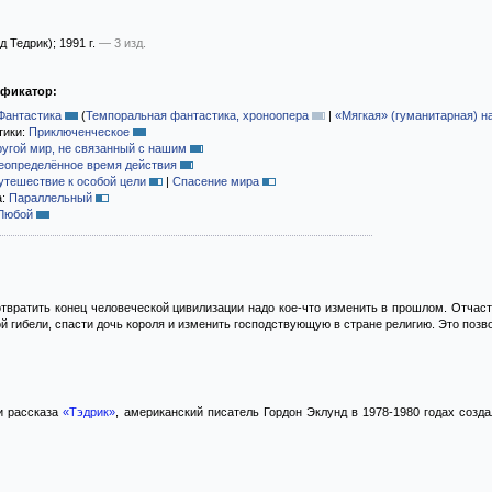
д Тедрик)
; 1991 г.
— 3 изд.
ификатор:
Фантастика
(
Темпоральная фантастика, хроноопера
|
«Мягкая» (гуманитарная) н
тики:
Приключенческое
ругой мир, не связанный с нашим
еопределённое время действия
утешествие к особой цели
|
Спасение мира
а:
Параллельный
Любой
отвратить конец человеческой цивилизации надо кое-что изменить в прошлом. Отчас
 гибели, спасти дочь короля и изменить господствующую в стране религию. Это позво
 и рассказа
«Тэдрик»
, американский писатель Гордон Эклунд в 1978-1980 годах созд