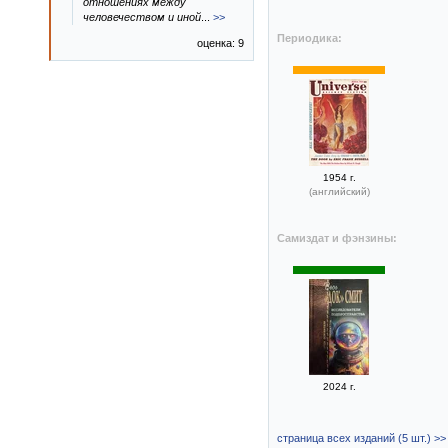
отношениях между
человечеством и иной
...
>>
Периодика:
оценка: 9
1954 г.
(английский)
Самиздат и фэнзины:
2024 г.
страница всех изданий (5 шт.) >>