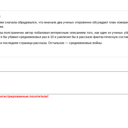
.
ки сначала обрадовался, что вначале два ученых откровенно обсуждают план измерит
ки.
ва полстранички автор побаловал интересным описанием того, как один из ученых у
 я бы убавил средневековья раз в 10 и уаеличил бы в рассказе фантастическую соста
и последняя страница рассказа. Остальное — средневековые войны.
регистрированные посетители!