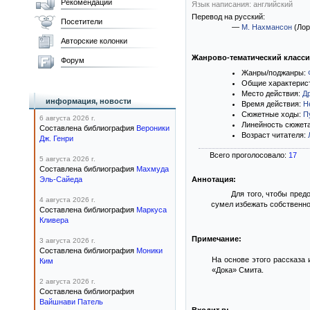
Рекомендации
Язык написания: английский
Перевод на русский:
Посетители
—
М. Нахмансон
(Лор
Авторские колонки
Жанрово-тематический класс
Форум
Жанры/поджанры:
Общие характерис
Место действия:
Д
информация, новости
Время действия:
Н
Сюжетные ходы:
П
6 августа 2026 г.
Линейность сюжет
Составлена библиография
Вероники
Возраст читателя:
Дж. Генри
Всего проголосовало:
17
5 августа 2026 г.
Составлена библиография
Махмуда
Эль-Сайеда
Аннотация:
Для того, чтобы пред
4 августа 2026 г.
сумел избежать собственной
Составлена библиография
Маркуса
Кливера
Примечание:
3 августа 2026 г.
Составлена библиография
Моники
На основе этого рассказа
Ким
«Дока» Смита.
2 августа 2026 г.
Составлена библиография
Вайшнави Патель