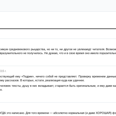
мум средневекового рыцарства, но ни то, ни другое не увлекаюдт читателя. Возмож
о вразумительного не получилось. Не думаю, что и в свое время оно имело поразител
15 г.
шествующий ему «Тедрик», ничего собой не представляет. Проверку временем данны
му рассказов. В которых, кстати, реализация куда как удачнее.
 человек тексты, душу в них вкладывает, старается быть оригинальным, и ему даже ка
о.
КОГДА это написано. Для того времени — абсолютно нормальная (и даже ХОРОШАЯ) фэ