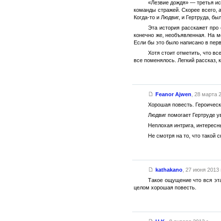
«Лезвие дождя» — третья ис
команды стражей. Скорее всего, 
Когда-то и Людвиг, и Гертруда, б
Эта история расскажет про
конечно же, необъявленная. На м
Если бы это было написано в перв
Хотя стоит отметить, что в
все поменялось. Легкий рассказ,
Feanor Ajwen
,
28 марта 2
Хорошая повесть. Героическ
Людвиг помогает Гертруде 
Неплохая интрига, интересн
Не смотря на то, что такой
kathakano
,
27 июня 2013 г
Такое ощущение что вся эта
целом хорошая повесть.