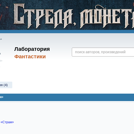
Лаборатория
Фантастики
я (4)
я»
я
«Страж»