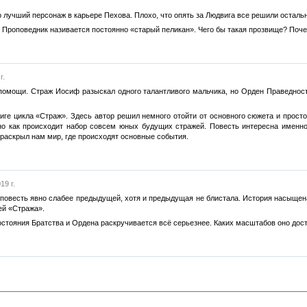
 лучший персонаж в карьере Пехова. Плохо, что опять за Людвига все решили осталь
о Проповедник називается постоянно «старый пеликан». Чего бы такая прозвище? Поч
г.
помощи. Страж Иосиф разыскал одного талантливого мальчика, но Орден Праведности
ниге цикла «Страж». Здесь автор решил немного отойти от основного сюжета и прост
но как происходит набор совсем юных будущих стражей. Повесть интересна именно
 раскрыл нам мир, где происходят основные события.
19 г.
повесть явно слабее предыдущей, хотя и предыдущая не блистала. История насыщена 
ей «Стража».
стояния Братства и Ордена раскручивается всё серьезнее. Каких масштабов оно дости