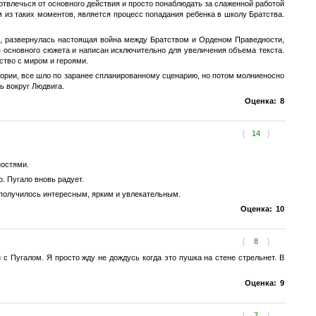
отвлечься от основного действия и просто понаблюдать за слаженной работой
м из таких моментов, является процесс попадания ребенка в школу Братства.
х, развернулась настоящая война между Братством и Орденом Праведности,
ия основного сюжета и написан исключительно для увеличения объема текста.
ство с миром и героями.
истории, все шло по заранее спланированному сценарию, но потом молниеносно
ь вокруг Людвига.
Оценка:
8
[
14
]
ностями.
. Пугало вновь радует.
 получилось интересным, ярким и увлекательным.
Оценка:
10
[
8
]
с Пугалом. Я просто жду не дождусь когда это пушка на стене стрельнет. В
Оценка:
9
[
7
]