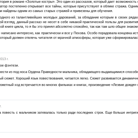
тория в романе «Золотые костры». Это один из рассказов, который дает возможность 
автор постепенно открывает все тайны, которые присутствуют в облике стража. Одни
ыли найдены одним из самых старых стражей и привезены для обучения.
 одного из талантливейших молодых дарований, за обладание которым в своих ряда
ой взгляд, данный рассказ не несет в себе никакой практической пользы для развит
ой книге цикла, то я бы это принял абсолютно спокойно, так как там шло общее знаком
се написано интересно, как практически и все у Пехова. Особо порадовала концовка 
 который должен отвлечь читателя от мрачной атмосферы, которая уже сформировалас
013 г.
ое фэнтези.
увести из под носа Ордена Праведности мальчика, обладающего выдающимися способ
ый сюжет. Хороший язык повествования, читается легко. Сюжет развивается динамично
 сюжетный ход встречается во многих фильмах и книгах, произведение «Лезвие дождя»
.
 повесть с мальчиком затевалась только ради последних строк. Еще больше интриги 