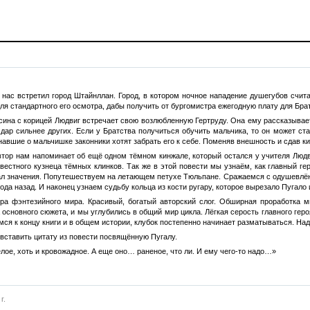
а нас встретил город Штайнллан. Город, в котором ночное нападение душегубов счи
ля стандартного его осмотра, дабы получить от бургомистра ежегодную плату для Бра
ина с корицей Людвиг встречает свою возлюбленную Гертруду. Она ему рассказывает
 дар сильнее других. Если у Братства получиться обучить мальчика, то он может с
навшие о мальчишке законники хотят забрать его к себе. Поменяв внешность и сдав к
втор нам напоминает об ещё одном тёмном кинжале, который остался у учителя Люд
вестного кузнеца тёмных клинков. Так же в этой повести мы узнаём, как главный ге
ал значения. Попутешествуем на летающем петухе Тюльпане. Сражаемся с одушевлён
года назад. И наконец узнаем судьбу кольца из кости ругару, которое вырезало Пугало
а фэнтезийного мира. Красивый, богатый авторский слог. Обширная проработка м
основного сюжета, и мы углубились в общий мир цикла. Лёгкая серость главного геро
ся к концу книги и в общем истории, клубок постепенно начинает разматываться. Над
 вставить цитату из повести посвящённую Пугалу.
лое, хоть и кровожадное. А еще оно… раненое, что ли. И ему чего-то надо…»
г.