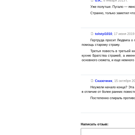
U.K.
,
8 января 2013 г.
Уже полутше. Пугало — явно
Странно, только заметил чт
tolstyi1010
,
17 июня 2019 
Гертруда просит Людвига о 
помощь старому стражу.
Третья повесть в третьей к
кухню Братства стражей, а имен
основного сюжета, и еще немного
Сказочник
,
15 октября 20
Неужели начало конца? Эта 
в отличие от более ранних повест
Постепенно спираль противо
Написать отзыв: