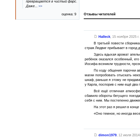
превращается в чистый фарс.
Даже
...
>>
оценка: 9
Отзывы читателей
Halleck
,
15 ноября 2025 г.
В третьей повести сборник
страж Людвиг прибывает в город д
Здесь вдыхая аромат апельс
ребёнок оказался особенный, его
Иосифа возникли трудности, проз
По ходу общения парочки а
магии попробовать отыскать неиз
шкаф, раньше я этому не придав
у Карла, поспорив с ним ещё два 
Всё ещё отличная атмосфер
сбавило обороты бегущего поезда 
себя с ним. Мы постепенно движем
На этот раз я решил в конце
«Оно темное, но иногда весе
dimon1979
,
12 июля 2014 