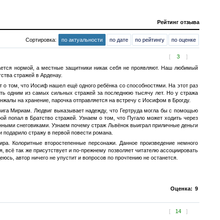
Рейтинг отзыва
Сортировка:
по актуальности
по дате
по рейтингу
по оценке
[
3
]
тается нормой, а местные защитники никак себя не проявляют. Наш любимый
тства стражей в Арденау.
 о том, что Иосиф нашел ещё одного ребёнка со способностями. На этот раз
тать одним из самых сильных стражей за последнюю тысячу лет. Но у стража
инжалы на хранение, парочка отправляется на встречу с Иосифом в Брогду.
вига Мириам. Людвиг выказывает надежду, что Гертруда могла бы с помощью
рой попал в Братство стражей. Узнаем о том, что Пугало может ходить через
ными снеговиками. Узнаем почему страж Львёнок выиграл приличные деньги
 и подарило стражу в первой повести романа.
ира. Колоритные второстепенные персонажи. Данное произведение немного
я, всё так же присутствует и по-прежнему позволяет читателю ассоциировать
еюсь, автор ничего не упустит и вопросов по прочтению не останется.
Оценка:
9
[
14
]