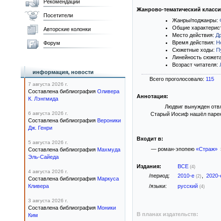
Рекомендации
Жанрово-тематический класс
Посетители
Жанры/поджанры:
Общие характерис
Авторские колонки
Место действия:
Д
Время действия:
Н
Форум
Сюжетные ходы:
П
Линейность сюжет
Возраст читателя:
информация, новости
Всего проголосовало:
115
7 августа 2026 г.
Составлена библиография
Оливера
Аннотация:
К. Лэнгмида
Людвиг вынужден отвл
6 августа 2026 г.
Старый Иосиф нашёл парень
Составлена библиография
Вероники
Дж. Генри
Входит в:
5 августа 2026 г.
— роман-эпопею
«Страж»
Составлена библиография
Махмуда
Эль-Сайеда
Издания:
ВСЕ
(4)
4 августа 2026 г.
/период:
2010-е
,
2020
(2)
Составлена библиография
Маркуса
Кливера
/языки:
русский
(4)
3 августа 2026 г.
Составлена библиография
Моники
В планах издательств:
Ким