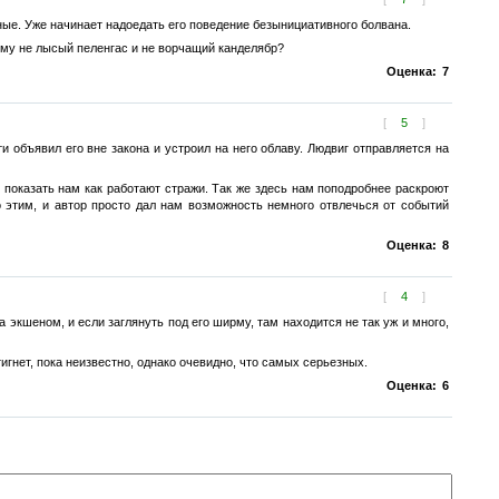
ные. Уже начинает надоедать его поведение безынициативного болвана.
ему не лысый пеленгас и не ворчащий канделябр?
Оценка:
7
[
5
]
 объявил его вне закона и устроил на него облаву. Людвиг отправляется на
о показать нам как работают стражи. Так же здесь нам поподробнее раскроют
 этим, и автор просто дал нам возможность немного отвлечься от событий
Оценка:
8
[
4
]
экшеном, и если заглянуть под его ширму, там находится не так уж и много,
гнет, пока неизвестно, однако очевидно, что самых серьезных.
Оценка:
6