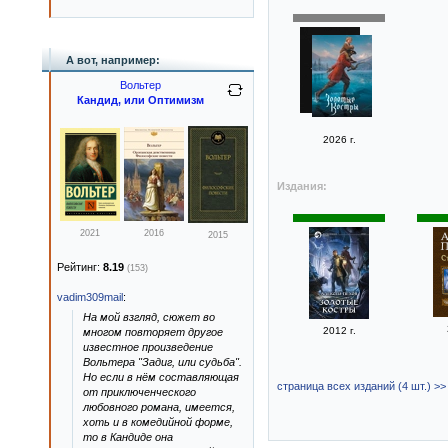
А вот, например:
Вольтер
Кандид, или Оптимизм
2026 г.
Издания:
2021
2016
2015
Рейтинг:
8.19
(153)
vadim309mail
:
На мой взгляд, сюжет во
2012 г.
многом повторяет другое
известное произведение
Вольтера "Задиг, или судьба".
Но если в нём составляющая
страница всех изданий (4 шт.) >>
от приключенческого
любовного романа, имеется,
хоть и в комедийной форме,
то в Кандиде она