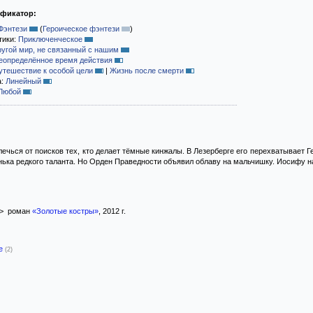
ификатор:
Фэнтези
(
Героическое фэнтези
)
тики:
Приключенческое
ругой мир, не связанный с нашим
еопределённое время действия
утешествие к особой цели
|
Жизнь после смерти
а:
Линейный
Любой
ечься от поисков тех, кто делает тёмные кинжалы. В Лезерберге его перехватывает Г
ка редкого таланта. Но Орден Праведности объявил облаву на мальчишку. Иосифу н
> роман
«Золотые костры»
, 2012 г.
-е
(2)