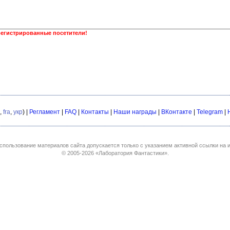
регистрированные посетители!
,
fra
,
укр
) |
Регламент
|
FAQ
|
Контакты
|
Наши награды
|
ВКонтакте
|
Telegram
|
спользование материалов сайта допускается только с указанием активной ссылки на и
© 2005-2026
«Лаборатория Фантастики»
.