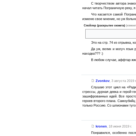
С творчеством автора знако
начал читать Пограничную реку, я
Что касается самой Погран
изменю свое мнение, но уж больно
Спойлер (раскрытие сюжета)
(кликни
Даже в сгущающейся темноте 
Это на стр. 74 из отрывка, к
Да уж, велик и могуч язык 
находка??? :)
В любом случае, аффтар жжо
Zvonkov
,
3 августа 2019 г
Слушаю этот цикл на «Ради
стрессы, дурная девка и герой-г
зашифрованных идей. Все просто 
героев второго плана. Самоубийц 
только Россию. Со шпионами туго.
kronen
,
18 июня 2019 г.
Понравился, особенно посл