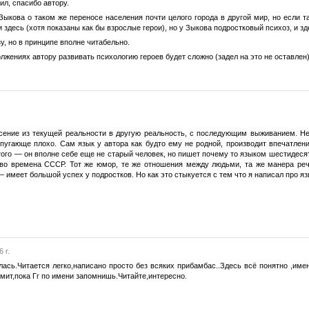
ил, спасибо автору.
 Зыкова о таком же переносе населения почти целого города в другой мир, но если т
и здесь (хотя показаны как бы взрослые герои), но у Зыкова подростковый психоз, и 
у, но в принципе вполне читабельно.
лжениях автору развивать психологию героев будет сложно (задел на это не оставлен)
ение из текущей реальности в другую реальность, с последующим выживанием. Не 
 пугающе плохо. Сам язык у автора как будто ему не родной, производит впечатление
ого — он вполне себе еще не старый человек, но пишет почему то языком шестидеся
 во времена СССР. Тот же юмор, те же отношения между людьми, та же манера речи
имеет большой успех у подростков. Но как это стыкуется с тем что я написал про язы
 г.
лась.Читается легко,написано просто без всяких прибамбас..Здесь всё понятно ,и
омит,пока Гг по имени запомнишь.Читайте,интересно.