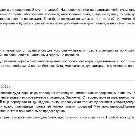
овано на определенный круг читателей. Наверное, должно понравиться любителям стр
ние в группы, образование поселков, налаживание быта, создание кузниц, горнов, до
словно чего-то не хватает. Если бы я не играл во множество стратегий, то может 
вседневные будни про развитие поселенцев сменялись действиями, а таких мест не оч
ечатление как от мутного бесцветного сна — никаких чувств и эмоций автор у мен
ии по отношению к шаблонным героям не возникло.
дцу писателя через монотонность деталей окружающего мира, надо тщательно этот самы
союзников собирал. И ничего больше. Хотя, мне кажется, для автора это движение в пр
2012 г.
обинзонаду,от первых до последних страниц нашпигованная непрерывным экшеном. Ч
книге разве что соревнуется с экшеном. Затянула. С творчеством автора знаком не
 мир порадовал от души,здесь вижу неплохую альтернативу,поживем увидим,глядишь
игу нужно понимать,а понять её можно только прочитав! Мне понравилось.Приятн
тична,что в принципе было предсказуемо...
е прав: у островитян был один бинокль,который остался в крепости. На обратном пути 