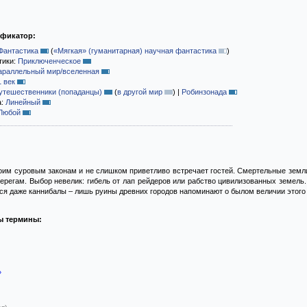
ификатор:
Фантастика
(
«Мягкая» (гуманитарная) научная фантастика
)
тики:
Приключенческое
араллельный мир/вселенная
1 век
утешественники (попаданцы)
(
в другой мир
)
|
Робинзонада
а:
Линейный
Любой
оим суровым законам и не слишком приветливо встречает гостей. Смертельные земли
ерегам. Выбор невелик: гибель от лап рейдеров или рабство цивилизованных земель.
ься даже каннибалы – лишь руины древних городов напоминают о былом величии этого 
ы термины:
»