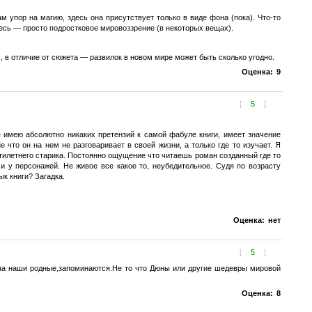
ам упор на магию, здесь она присутствует только в виде фона (пока). Что-то
здесь — просто подростковое мировоззрение (в некоторых вещах).
, в отличие от сюжета — развилок в новом мире может быть сколько угодно.
Оценка:
9
[
5
]
имею абсолютно никаких претензий к самой фабуле книги, имеет значение
 что он на нем не разговаривает в своей жизни, а только где то изучает. Я
тилетнего старика. Постоянно ощущение что читаешь роман созданный где то
 у персонажей. Не живое все какое то, неубедительное. Судя по возрасту
к книги? Загадка.
Оценка:
нет
[
5
]
мена наши родные,запоминаются.Не то что Дюны или другие шедевры мировой
Оценка:
8