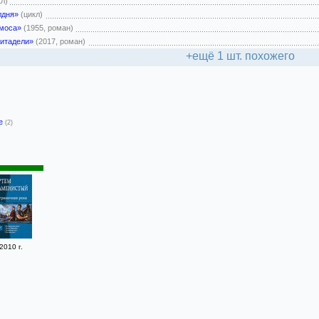
кл)
лдня»
(цикл)
моса»
(1955, роман)
итадели»
(2017, роман)
+ещё 1 шт. похожего
-е
(2)
2010 г.