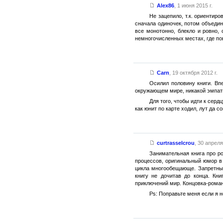
Alex86
,
1 июня 2015 г.
Не зацепило, т.к. ориентир
сначала одиночек, потом объедине
все монотонно, блекло и ровно, 
немногочисленных местах, где по
Carn
,
19 октября 2012 г.
Осилил половину книги. Вп
окружающем мире, никакой эмпат
Для того, чтобы идти к сер
как юнит по карте ходил, лут да 
curtrasselcrou
,
30 апреля 
Занимательная книга про р
процессов, оригинальный юмор в 
цикла многообещающе. Запретный
книгу не дочитав до конца. Кн
приключений мир. Концовка-роман
Ps: Поправьте меня если я н