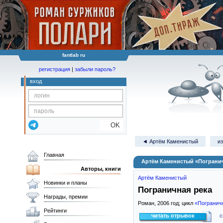
fantlab ru
регистрация
|
забыли пароль?
вход
OK
◄ Артём Каменистый
из
Главная
Артём Каменистый «Погранич
Авторы, книги
Артём Каменистый
Новинки и планы
Пограничная река
Награды, премии
Роман,
2006
год; цикл
«Погранич
Рейтинги
читать отрывок
с