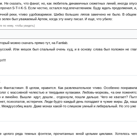
м. Не сказать, что фанат, но, как любитель динамичных сюжетных линий, иногда опуск
 прочел S-T-I-K-S. Если честно, остался под впечатлением. Буду ждать продолжения, и
ичной реки, чтиво удобоваримое. Шибко больших ляпов замечено не было. В общем и
 зелен был уважаемый Артем, когда эту книгу писал. И еще, что убило:
те по нему, чтобы увидеть)
было заметно, как покраснела девушка, немедленно умолкнув. Она поспешно принял
оторый можно скачать прямо тут, на Fantlab.
русский. Или мешок был спальный очень худ, и в основу слова был положен не глаг
т!!!
.
о Фантастики». В целом, нравится. Как развлекательное чтиво. Особенно понравил
еолог с массивной челюстью и твердыми кулаками. Любовь-морковь, «а они поженятс
и линейно. Вышли- идут, дошли... отдохнули, пошли дальше. Чего не хватает? Пытл
нет, психопатов, истеричек. Люди будто каждый день попадают в чужие миры. Да, наши
 Междуусобиц мало. Даже монах какой-то слишком умный и либеральный. Но это уже из
е целого ряда темных фэнтези, прочитанных мной целыми циклами. Хотелось чего-