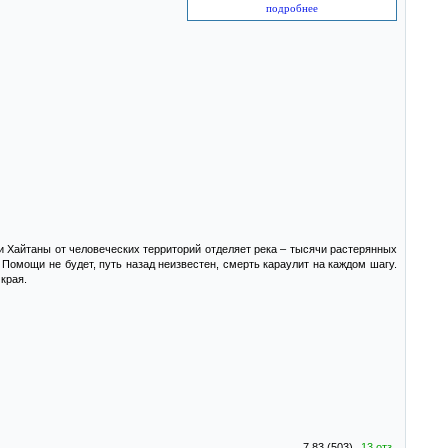
подробнее
 Хайтаны от человеческих территорий отделяет река – тысячи растерянных
 Помощи не будет, путь назад неизвестен, смерть караулит на каждом шагу.
края.
7.83 (503)
13 отз.