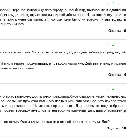
[
4
]
атегий. Перенос жителей целого города в новый мир, выживание и адаптация
быча руд и пищи, отражение нападений аборигенов. И так всю книгу – как то
быть, книга меня бы увлекла. Поэтому мне было интересно читать только в
ень то и много.
Оценка:
6
[
4
]
я вызвать не смог. За всё это время я увидел одну забавную придумку об
й мир и героев продумывать, а тут косяк на косяке. Действительно, описание
авильном направлении.
Оценка:
4
[
4
]
то по остальному: Достаточно правдоподобное описание неких технических
 по наслышке-прочитал большую часть книг,и заверяю Вас, что начало этого
 и переплюнет..... Читая некоторые отзывы-Я не понимаю тех,кто бросает
о провел время,окунувшись в невероятный,полный действий,опасностей и
с торговли у Олега вдруг появляется второй непонятно откуда. Ляп?
Оценка:
10