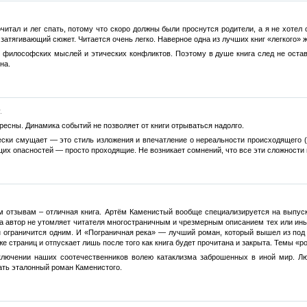
дочитал и лег спать, потому что скоро должны были проснутся родители, а я не хоте
 затягивающий сюжет. Читается очень легко. Наверное одна из лучших книг «легкого» 
 философских мыслей и этических конфликтов. Поэтому в душе книга след не оставля
на.
.
ресны. Динамика событий не позволяет от книги отрываться надолго.
ски смущает — это стиль изложения и впечатление о нереальности происходящего ( 
их опасностей — просто проходящие. Не возникает сомнений, что все эти сложности ге
 отзывам – отличная книга. Артём Каменистый вообще специализируется на выпуске
а автор не утомляет читателя многостраничным и чрезмерным описанием тех или иных
н ограничится одним. И «Пограничная река» — лучший роман, который вышел из под 
е страниц и отпускает лишь после того как книга будет прочитана и закрыта. Темы «
иключении наших соотечественников волею катаклизма заброшенных в иной мир. Л
ать эталонный роман Каменистого.