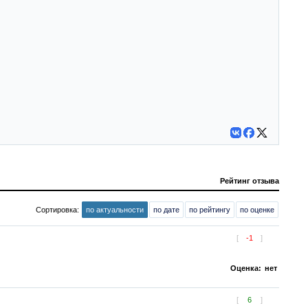
Рейтинг отзыва
Сортировка:
по актуальности
по дате
по рейтингу
по оценке
[
-1
]
Оценка:
нет
[
6
]