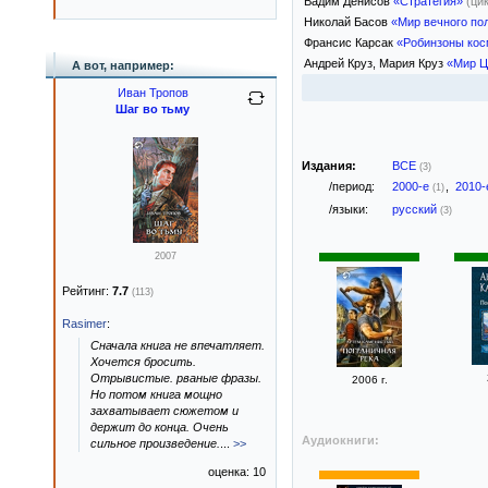
Вадим Денисов
«Стратегия»
(ци
Николай Басов
«Мир вечного по
Франсис Карсак
«Робинзоны кос
Андрей Круз, Мария Круз
«Мир Ц
А вот, например:
Иван Тропов
Шаг во тьму
Издания:
ВСЕ
(3)
/период:
2000-е
,
2010
(1)
/языки:
русский
(3)
2007
Рейтинг:
7.7
(113)
Rasimer
:
Сначала книга не впечатляет.
Хочется бросить.
Отрывистые. рваные фразы.
2006 г.
Но потом книга мощно
захватывает сюжетом и
держит до конца. Очень
Аудиокниги:
сильное произведение.
...
>>
оценка: 10