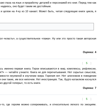
аю глаза на язык и проработку деталей и персонажей его книг. Перед тем как
, надеюсь, оно будет таким же достойным.
 целом на 4-ку из 10 канает. Может быть, читая следующие книги цикла, я
ась разлаживать спальный мешок.
ол «класть», а существительное «лажа». Ну или это просто такая авторская
Оценка:
4
[
5
]
ась именно первая книга. Герои вписываются в мир, комплексы, рефлексии,
я?» — читайте узнаете. Книга не для перечитывания. Нет скрытых смыслов,
ивости неуемной в изучении мира. Горения нет. Нет алогизмов в поведении
 они такие, им все нипочем. Нет иностранцев. Так, будто катаклизм коснулся
 другой «оперы», то есть книги.
Оценка:
7
[
5
]
то, где героям можно сопереживать, и относительно легкого по эмоциям.