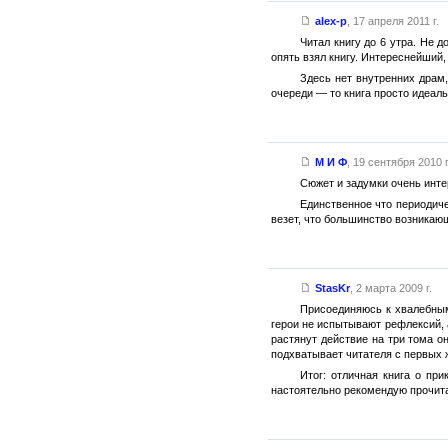
alex-p
,
17 апреля 2011 г.
Читал книгу до 6 утра. Не 
опять взял книгу. Интереснейший,
Здесь нет внутренних драм,
очереди — то книга просто идеаль
М И Ф
,
19 сентября 2010 г
Сюжет и задумки очень инте
Единственное что периодиче
везет, что большинство возникающ
StasKr
,
2 марта 2009 г.
Присоединяюсь к хвалебным
герои не испытывают рефлексий, 
растянут действие на три тома о
подхватывает читателя с первых ж
Итог: отличная книга о пр
настоятельно рекомендую прочит