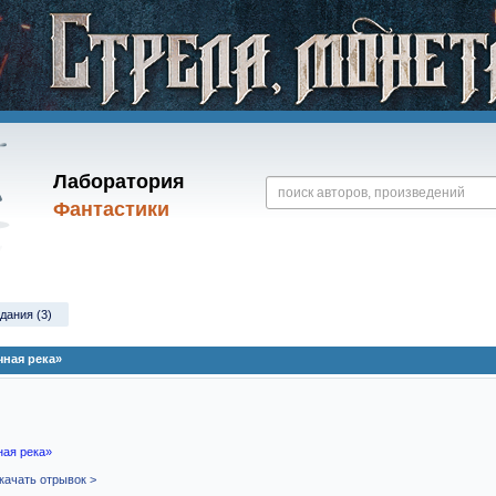
Лаборатория
Фантастики
дания (3)
ная река»
ная река»
качать отрывок >