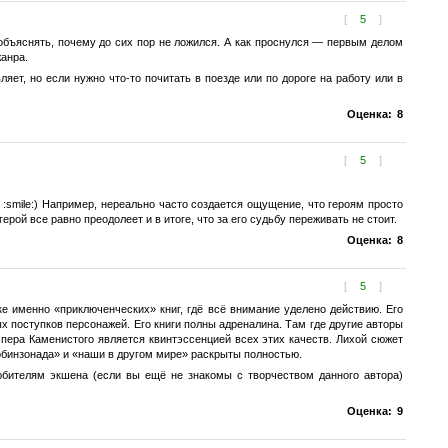
[
5
]
л объяснять, почему до сих пор не ложился. А как проснулся — первым делом
жанра.
ет, но если нужно что-то почитать в поезде или по дороге на работу или в
Оценка:
8
[
5
]
:smile:) Например, нереально часто создается ощущение, что героям просто
рой все равно преодолеет и в итоге, что за его судьбу переживать не стоит.
Оценка:
8
[
5
]
 именно «приключенческих» книг, гдё всё внимание уделено действию. Его
 поступков персонажей. Его книги полны адреналина. Там где другие авторы
пера Каменистого является квинтэссенцией всех этих качеств. Лихой сюжет
робинзонада» и «наши в другом мире» раскрыты полностью.
юбителям экшена (если вы ещё не знакомы с творчеством данного автора)
Оценка:
9