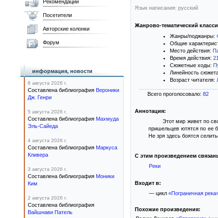
Рекомендации
Язык написания: русский
Посетители
Жанрово-тематический класс
Авторские колонки
Жанры/поджанры:
Форум
Общие характерис
Место действия:
П
Время действия:
2
Сюжетные ходы:
П
информация, новости
Линейность сюжет
Возраст читателя:
6 августа 2026 г.
Составлена библиография
Вероники
Всего проголосовало:
82
Дж. Генри
Аннотация:
5 августа 2026 г.
Составлена библиография
Махмуда
Этот мир живет по св
Эль-Сайеда
пришельцев ютятся по ее б
Не зря здесь боятся селит
4 августа 2026 г.
Составлена библиография
Маркуса
Кливера
С этим произведением связан
Реки
3 августа 2026 г.
Составлена библиография
Моники
Входит в:
Ким
— цикл
«Пограничная река
2 августа 2026 г.
Составлена библиография
Похожие произведения:
Вайшнави Патель