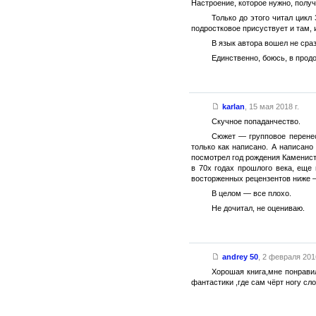
Настроение, которое нужно, получ
Только до этого читал цикл
подростковое присуствует и там, 
В язык автора вошел не сраз
Единственно, боюсь, в продо
karlan
,
15 мая 2018 г.
Скучное попаданчество.
Сюжет — групповое перенес
только как написано. А написано
посмотрел год рождения Каменист
в 70х годах прошлого века, еще
восторженных рецензентов ниже — 
В целом — все плохо.
Не дочитал, не оцениваю.
andrey 50
,
2 февраля 2016
Хорошая книга,мне понрави
фантастики ,где сам чёрт ногу сл