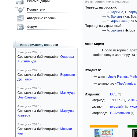
Рекомендации
Язык написания: английский
Перевод на русский:
Посетители
—
О. Мухина
,
Г. Карп
—
А. Бахмет
(Как Бра
Авторские колонки
—
С. Афонькин
(Как б
Перевод на украинский:
Форум
—
А. Бахмет
(Як Брат
Аннотация:
информация, новости
После истории с арах
7 августа 2026 г.
себя в новую авантюру, за 
Составлена библиография
Оливера
К. Лэнгмида
Входит в:
6 августа 2026 г.
Составлена библиография
Вероники
— цикл
«Uncle Remus: Myths
Дж. Генри
— антологию
«The American
5 августа 2026 г.
Составлена библиография
Махмуда
Издания:
ВСЕ
(4)
Эль-Сайеда
/период:
1990-е
,
2010
(1)
4 августа 2026 г.
/языки:
русский
,
укр
(3)
Составлена библиография
Маркуса
/перевод:
С. Афонькин
,
(1)
Кливера
3 августа 2026 г.
Составлена библиография
Моники
Ким