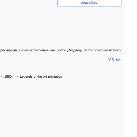
подробнее
орое время, снова встретиться, как Братец Медведь опять позволил втянуть
©
Oreon
s»
, 1880 г. > Legends of the old plantation