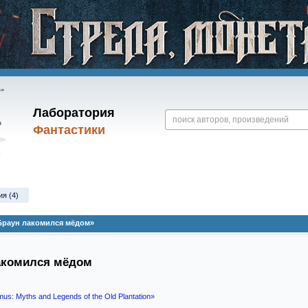
Лаборатория
Фантастики
ия (4)
Браун лакомился мёдом»
лакомился мёдом
us: Myths and Legends of the Old Plantation»