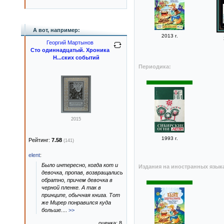
А вот, например:
2013 г.
Георгий Мартынов
Сто одиннадцатый. Хроника
Н...ских событий
Периодика:
2015
1993 г.
Рейтинг:
7.58
(141)
elent
:
Было интересно, когда кот и
Издания на иностранных язык
девочка, пропав, возвращались
обратно, причем девочка в
черной пленке. А так в
принципе, обычная книга. Тот
же Мирер понравился куда
больше.
...
>>
оценка: 8