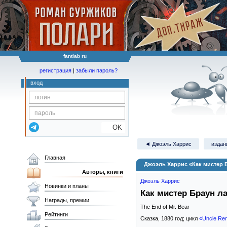
fantlab ru
регистрация
|
забыли пароль?
вход
OK
◄ Джоэль Харрис
издан
Главная
Джоэль Харрис «Как мистер 
Авторы, книги
Джоэль Харрис
Новинки и планы
Как мистер Браун 
Награды, премии
The End of Mr. Bear
Рейтинги
Сказка,
1880
год; цикл
«Uncle Rem