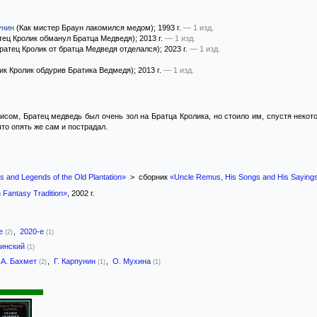
унин
(Как мистер Браун лакомился медом)
; 1993 г.
— 1 изд.
тец Кролик обманул Братца Медведя)
; 2013 г.
— 1 изд.
ратец Кролик от братца Медведя отделался)
; 2023 г.
— 1 изд.
ик Кролик обдурив Братика Ведмедя)
; 2013 г.
— 1 изд.
исом, Братец медведь был очень зол на Братца Кролика, но стоило им, спустя некот
что опять же сам и пострадал.
 and Legends of the Old Plantation»
> сборник
«Uncle Remus, His Songs and His Saying
 Fantasy Tradition»
, 2002 г.
-е
,
2020-е
(2)
(1)
аинский
(1)
А. Бахмет
,
Г. Карпунин
,
О. Мухина
(2)
(1)
(1)