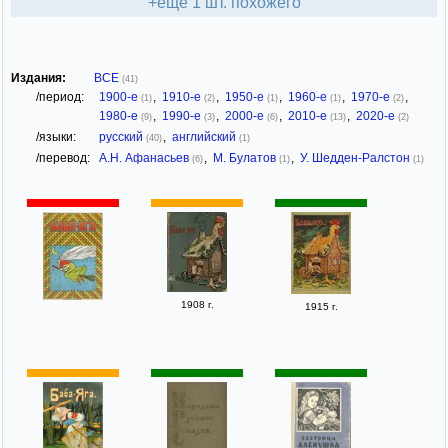
+ещё 1 шт. похожего
Издания:
ВСЕ
(41)
/период:
1900-е
,
1910-е
,
1950-е
,
1960-е
,
1970-е
,
(1)
(2)
(1)
(1)
(2)
1980-е
,
1990-е
,
2000-е
,
2010-е
,
2020-е
(9)
(3)
(6)
(13)
(2)
/языки:
русский
,
английский
(40)
(1)
/перевод:
А.Н. Афанасьев
,
М. Булатов
,
У. Шедден-Ралстон
(6)
(1)
(1)
1908 г.
1915 г.