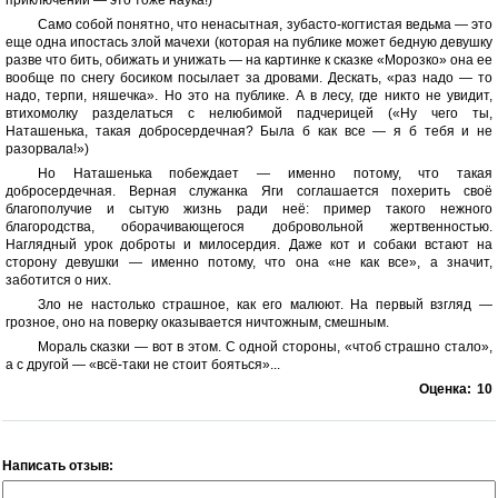
приключений — это тоже наука!)
Само собой понятно, что ненасытная, зубасто-когтистая ведьма — это
еще одна ипостась злой мачехи (которая на публике может бедную девушку
разве что бить, обижать и унижать — на картинке к сказке «Морозко» она ее
вообще по снегу босиком посылает за дровами. Дескать, «раз надо — то
надо, терпи, няшечка». Но это на публике. А в лесу, где никто не увидит,
втихомолку разделаться с нелюбимой падчерицей («Ну чего ты,
Наташенька, такая добросердечная? Была б как все — я б тебя и не
разорвала!»)
Но Наташенька побеждает — именно потому, что такая
добросердечная. Верная служанка Яги соглашается похерить своё
благополучие и сытую жизнь ради неё: пример такого нежного
благородства, оборачивающегося добровольной жертвенностью.
Наглядный урок доброты и милосердия. Даже кот и собаки встают на
сторону девушки — именно потому, что она «не как все», а значит,
заботится о них.
Зло не настолько страшное, как его малюют. На первый взгляд —
грозное, оно на поверку оказывается ничтожным, смешным.
Мораль сказки — вот в этом. С одной стороны, «чтоб страшно стало»,
а с другой — «всё-таки не стоит бояться»...
Оценка:
10
Написать отзыв: