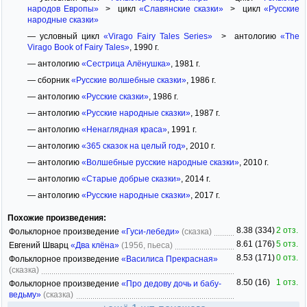
народов Европы»
> цикл
«Славянские сказки»
> цикл
«Русские
народные сказки»
— условный цикл
«Virago Fairy Tales Series»
> антологию
«The
Virago Book of Fairy Tales»
, 1990 г.
— антологию
«Сестрица Алёнушка»
, 1981 г.
— сборник
«Русские волшебные сказки»
, 1986 г.
— антологию
«Русские сказки»
, 1986 г.
— антологию
«Русские народные сказки»
, 1987 г.
— антологию
«Ненаглядная краса»
, 1991 г.
— антологию
«365 сказок на целый год»
, 2010 г.
— антологию
«Волшебные русские народные сказки»
, 2010 г.
— антологию
«Старые добрые сказки»
, 2014 г.
— антологию
«Русские народные сказки»
, 2017 г.
Похожие произведения:
8.38 (334)
2 отз.
Фольклорное произведение
«Гуси-лебеди»
(сказка)
8.61 (176)
5 отз.
Евгений Шварц
«Два клёна»
(1956, пьеса)
8.53 (171)
0 отз.
Фольклорное произведение
«Василиса Прекрасная»
(сказка)
8.50 (16)
1 отз.
Фольклорное произведение
«Про дедову дочь и бабу-
ведьму»
(сказка)