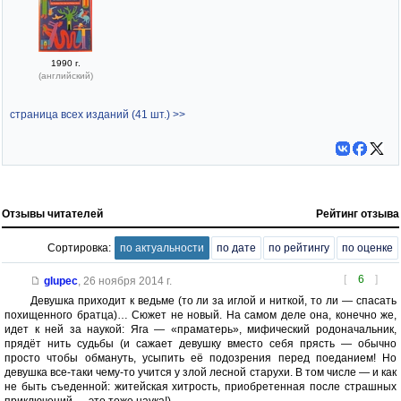
1990 г.
(английский)
страница всех изданий (41 шт.) >>
Отзывы читателей
Рейтинг отзыва
Сортировка:
по актуальности
по дате
по рейтингу
по оценке
[
6
]
glupec
,
26 ноября 2014 г.
Девушка приходит к ведьме (то ли за иглой и ниткой, то ли — спасать
похищенного братца)… Сюжет не новый. На самом деле она, конечно же,
идет к ней за наукой: Яга — «праматерь», мифический родоначальник,
прядёт нить судьбы (и сажает девушку вместо себя прясть — обычно
просто чтобы обмануть, усыпить её подозрения перед поеданием! Но
девушка все-таки чему-то учится у злой лесной старухи. В том числе — и как
не быть съеденной: житейская хитрость, приобретенная после страшных