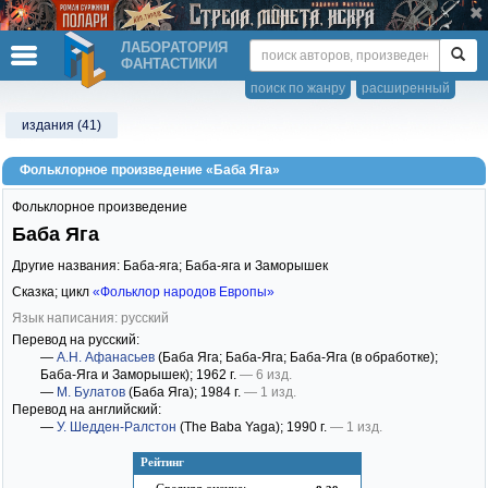
ЛАБОРАТОРИЯ
ФАНТАСТИКИ
поиск по жанру
расширенный
издания (41)
Фольклорное произведение «Баба Яга»
Фольклорное произведение
Баба Яга
Другие названия: Баба-яга; Баба-яга и Заморышек
Сказка; цикл
«Фольклор народов Европы»
Язык написания: русский
Перевод на русский:
—
А.Н. Афанасьев
(Баба Яга; Баба-Яга; Баба-Яга (в обработке);
Баба-Яга и Заморышек)
; 1962 г.
— 6 изд.
—
М. Булатов
(Баба Яга)
; 1984 г.
— 1 изд.
Перевод на английский:
—
У. Шедден-Ралстон
(The Baba Yaga)
; 1990 г.
— 1 изд.
Рейтинг