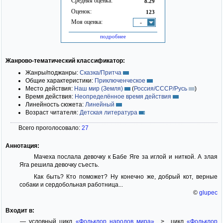
Средняя оценка:
8.29
Оценок:
123
Моя оценка:
-
подробнее
Жанрово-тематический классификатор:
Жанры/поджанры:
Сказка/Притча
Общие характеристики:
Приключенческое
Место действия:
Наш мир (Земля)
(
Россия/СССР/Русь
)
Время действия:
Неопределённое время действия
Линейность сюжета:
Линейный
Возраст читателя:
Детская литература
Всего проголосовало:
27
Аннотация:
Мачеха послала девочку к Бабе Яге за иглой и ниткой. А злая
Яга решила девочку съесть.
Как быть? Кто поможет? Ну конечно же, добрый кот, верные
собаки и сердобольная работница...
©
glupec
Входит в:
— условный цикл
«Фольклор народов мира»
> цикл
«Фольклор