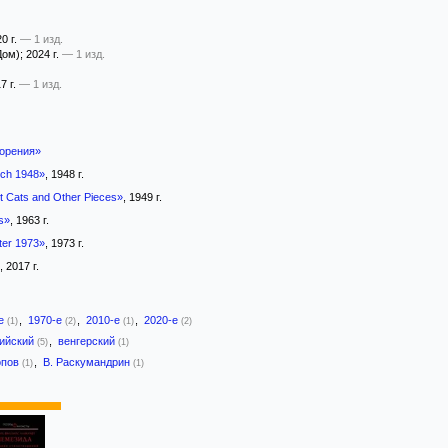
20 г.
— 1 изд.
Дом)
; 2024 г.
— 1 изд.
17 г.
— 1 изд.
орения»
rch 1948»
, 1948 г.
t Cats and Other Pieces»
, 1949 г.
s»
, 1963 г.
ter 1973»
, 1973 г.
, 2017 г.
-е
,
1970-е
,
2010-е
,
2020-е
(1)
(2)
(1)
(2)
лийский
,
венгерский
(5)
(1)
опов
,
В. Раскумандрин
(1)
(1)