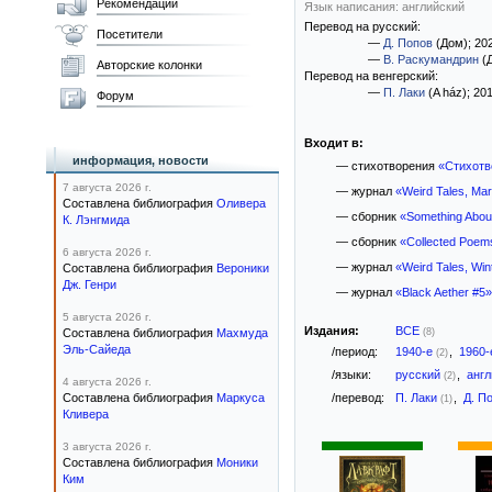
Рекомендации
Язык написания: английский
Перевод на русский:
Посетители
—
Д. Попов
(Дом)
; 20
—
В. Раскумандрин
(
Авторские колонки
Перевод на венгерский:
—
П. Лаки
(A ház)
; 20
Форум
Входит в:
информация, новости
— стихотворения
«Стихотв
7 августа 2026 г.
— журнал
«Weird Tales, Ma
Составлена библиография
Оливера
— сборник
«Something Abou
К. Лэнгмида
— сборник
«Collected Poem
6 августа 2026 г.
— журнал
«Weird Tales, Win
Составлена библиография
Вероники
Дж. Генри
— журнал
«Black Aether #5»
5 августа 2026 г.
Издания:
ВСЕ
Составлена библиография
Махмуда
(8)
Эль-Сайеда
/период:
1940-е
,
1960
(2)
/языки:
русский
,
анг
(2)
4 августа 2026 г.
Составлена библиография
Маркуса
/перевод:
П. Лаки
,
Д. П
(1)
Кливера
3 августа 2026 г.
Составлена библиография
Моники
Ким