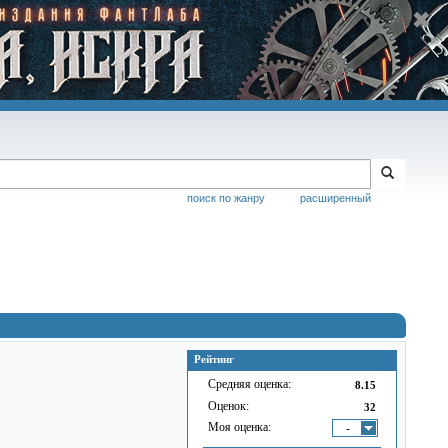
поиск по жанру
расширенный
Рейтинг
Средняя оценка:
8.15
Оценок:
32
Моя оценка:
-