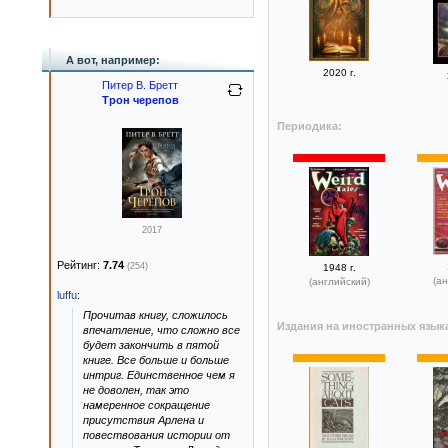
А вот, например:
2020 г.
Питер В. Бретт
Трон черепов
Периодика:
2017
Рейтинг:
7.74
(254)
1948 г.
(ан
(английский)
luffu
:
Прочитав книгу, сложилось
Издания на иностранных язык
впечатление, что сложно все
будет закончить в пятой
книге. Все больше и больше
интриг. Единственное чем я
не доволен, так это
намеренное сокращение
присутствия Арлена и
повествования истории от