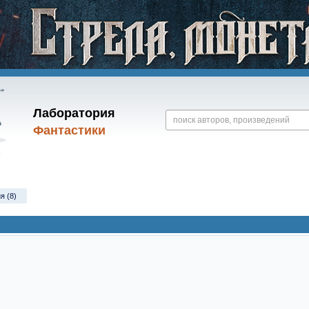
Лаборатория
Фантастики
я (8)