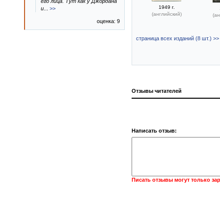
его лица. Тут как у Джордана
1949 г.
и
...
>>
(английский)
(ан
оценка: 9
страница всех изданий (8 шт.) >>
Отзывы читателей
Написать отзыв:
Писать отзывы могут только за