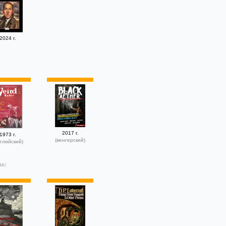
2024 г.
2017 г.
1973 г.
(венгерский)
глийский)
ах: