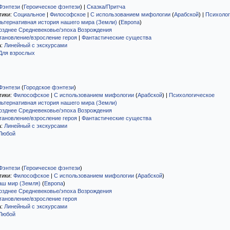
Фэнтези
(
Героическое фэнтези
)
|
Сказка/Притча
тики:
Социальное
|
Философское
|
С использованием мифологии
(
Арабской
)
|
Психолог
льтернативная история нашего мира (Земли)
(
Европа
)
озднее Средневековье/эпоха Возрождения
тановление/взросление героя
|
Фантастические существа
а:
Линейный с экскурсами
Для взрослых
Фэнтези
(
Городское фэнтези
)
тики:
Философское
|
С использованием мифологии
(
Арабской
)
|
Психологическое
льтернативная история нашего мира (Земли)
озднее Средневековье/эпоха Возрождения
тановление/взросление героя
|
Фантастические существа
а:
Линейный с экскурсами
Любой
Фэнтези
(
Героическое фэнтези
)
тики:
Философское
|
С использованием мифологии
(
Арабской
)
аш мир (Земля)
(
Европа
)
озднее Средневековье/эпоха Возрождения
тановление/взросление героя
а:
Линейный с экскурсами
Любой