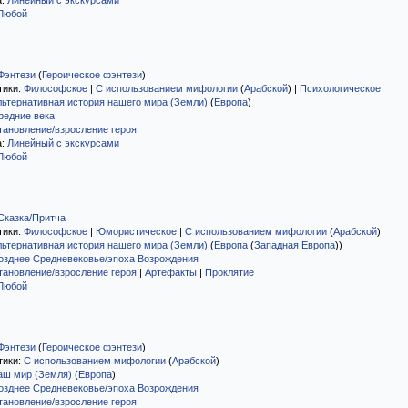
а:
Линейный с экскурсами
Любой
Фэнтези
(
Героическое фэнтези
)
тики:
Философское
|
С использованием мифологии
(
Арабской
)
|
Психологическое
льтернативная история нашего мира (Земли)
(
Европа
)
редние века
тановление/взросление героя
а:
Линейный с экскурсами
Любой
Сказка/Притча
тики:
Философское
|
Юмористическое
|
С использованием мифологии
(
Арабской
)
льтернативная история нашего мира (Земли)
(
Европа
(
Западная Европа
)
)
озднее Средневековье/эпоха Возрождения
тановление/взросление героя
|
Артефакты
|
Проклятие
Любой
Фэнтези
(
Героическое фэнтези
)
тики:
С использованием мифологии
(
Арабской
)
аш мир (Земля)
(
Европа
)
озднее Средневековье/эпоха Возрождения
тановление/взросление героя