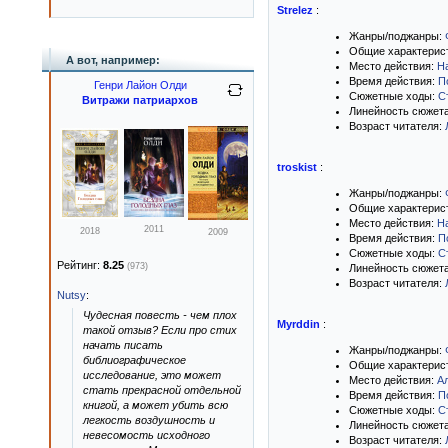
Strelez
:
Жанры/поджанры:
Общие характерис
А вот, например:
Место действия:
Н
Время действия:
П
Генри Лайон Олди
Сюжетные ходы:
С
Витражи патриархов
Линейность сюжет
Возраст читателя:
troskist
:
Жанры/поджанры:
Общие характерис
Место действия:
Н
2011
2018
2009
Время действия:
П
Сюжетные ходы:
С
Рейтинг:
8.25
(973)
Линейность сюжет
Возраст читателя:
Nutsy
:
Чудесная повесть - чем плох
Myrddin
:
такой отзыв? Если про стих
начать писать
Жанры/поджанры:
библиографическое
Общие характерис
исследование, это может
Место действия:
А
стать прекрасной отдельной
Время действия:
П
книгой, а может убить всю
Сюжетные ходы:
С
легкость воздушность и
Линейность сюжет
невесомость исходного
Возраст читателя: