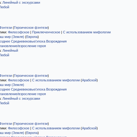
а:
Линейный с экскурсами
Любой
Фэнтези
(
Героическое фэнтези
)
тики:
Философское
|
Приключенческое
|
С использованием мифологии
аш мир (Земля)
(
Европа
)
озднее Средневековье/эпоха Возрождения
тановление/взросление героя
а:
Линейный
Любой
Фэнтези
(
Героическое фэнтези
)
тики:
Философское
|
С использованием мифологии
(
Арабской
)
аш мир (Земля)
озднее Средневековье/эпоха Возрождения
тановление/взросление героя
а:
Линейный с экскурсами
Любой
Фэнтези
(
Героическое фэнтези
)
тики:
Философское
|
С использованием мифологии
(
Арабской
)
аш мир (Земля)
(
Европа
)