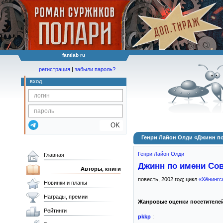
fantlab ru
регистрация
|
забыли пароль?
вход
OK
Генри Лайон Олди «Джинн по
Генри Лайон Олди
Главная
Джинн по имени Сов
Авторы, книги
повесть,
2002
год; цикл
«Хёнингс
Новинки и планы
Награды, премии
Жанровые оценки посетителе
Рейтинги
pkkp
: