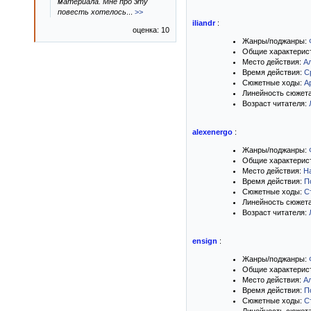
материала. Мне про эту
повесть хотелось
...
>>
iliandr
:
оценка: 10
Жанры/поджанры:
Общие характерис
Место действия:
А
Время действия:
С
Сюжетные ходы:
А
Линейность сюжет
Возраст читателя:
alexenergo
:
Жанры/поджанры:
Общие характерис
Место действия:
Н
Время действия:
П
Сюжетные ходы:
С
Линейность сюжет
Возраст читателя:
ensign
:
Жанры/поджанры:
Общие характерис
Место действия:
А
Время действия:
П
Сюжетные ходы:
С