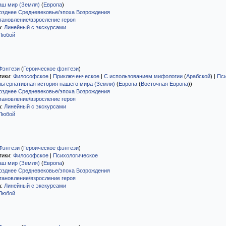
аш мир (Земля)
(
Европа
)
озднее Средневековье/эпоха Возрождения
тановление/взросление героя
а:
Линейный с экскурсами
Любой
Фэнтези
(
Героическое фэнтези
)
тики:
Философское
|
Приключенческое
|
С использованием мифологии
(
Арабской
)
|
Пси
льтернативная история нашего мира (Земли)
(
Европа
(
Восточная Европа
)
)
озднее Средневековье/эпоха Возрождения
тановление/взросление героя
а:
Линейный с экскурсами
Любой
Фэнтези
(
Героическое фэнтези
)
тики:
Философское
|
Психологическое
аш мир (Земля)
(
Европа
)
озднее Средневековье/эпоха Возрождения
тановление/взросление героя
а:
Линейный с экскурсами
Любой