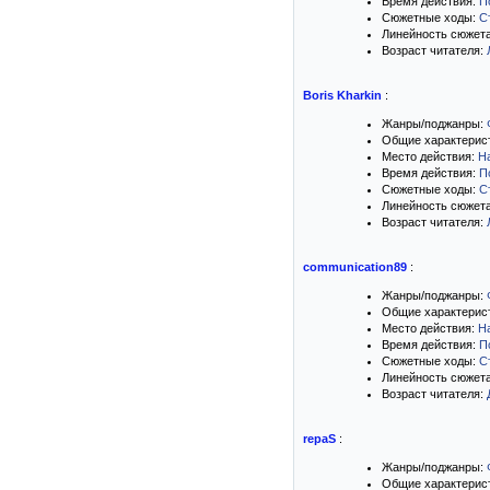
Время действия:
П
Сюжетные ходы:
С
Линейность сюжет
Возраст читателя:
Boris Kharkin
:
Жанры/поджанры:
Общие характерис
Место действия:
Н
Время действия:
П
Сюжетные ходы:
С
Линейность сюжет
Возраст читателя:
communication89
:
Жанры/поджанры:
Общие характерис
Место действия:
Н
Время действия:
П
Сюжетные ходы:
С
Линейность сюжет
Возраст читателя:
repaS
:
Жанры/поджанры:
Общие характерис