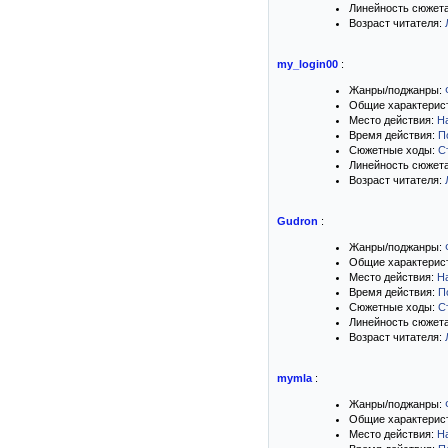
Линейность сюжет
Возраст читателя:
my_login00
:
Жанры/поджанры:
Общие характерис
Место действия:
Н
Время действия:
П
Сюжетные ходы:
С
Линейность сюжет
Возраст читателя:
Gudron
:
Жанры/поджанры:
Общие характерис
Место действия:
Н
Время действия:
П
Сюжетные ходы:
С
Линейность сюжет
Возраст читателя:
mymla
:
Жанры/поджанры:
Общие характерис
Место действия:
Н