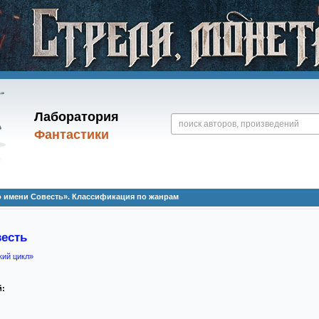
Лаборатория
Фантастики
 имени Совесть». Классификация по жанрам
есть
кий цикл»
й: