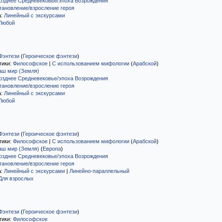
озднее Средневековье/эпоха Возрождения
тановление/взросление героя
а:
Линейный с экскурсами
Любой
Фэнтези
(
Героическое фэнтези
)
тики:
Философское
|
С использованием мифологии
(
Арабской
)
аш мир (Земля)
озднее Средневековье/эпоха Возрождения
тановление/взросление героя
а:
Линейный с экскурсами
Любой
Фэнтези
(
Героическое фэнтези
)
тики:
Философское
|
С использованием мифологии
(
Арабской
)
аш мир (Земля)
(
Европа
)
озднее Средневековье/эпоха Возрождения
тановление/взросление героя
а:
Линейный с экскурсами
|
Линейно-параллельный
Для взрослых
Фэнтези
(
Героическое фэнтези
)
тики:
Философское