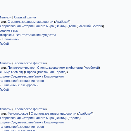
Фэнтези
|
Сказка/Притча
тики:
С использованием мифологии
(
Арабской
)
льтернативная история нашего мира (Земли)
(
Азия
(
Ближний Восток
)
)
редние века
ртефакты
|
Фантастические существа
а:
Вложенный
Любой
Фэнтези
(
Героическое фэнтези
)
тики:
Приключенческое
|
С использованием мифологии
(
Арабской
)
аш мир (Земля)
(
Европа
(
Восточная Европа
)
)
озднее Средневековье/эпоха Возрождения
тановление/взросление героя
а:
Линейный с экскурсами
Любой
Фэнтези
(
Героическое фэнтези
)
тики:
Философское
|
С использованием мифологии
(
Арабской
)
льтернативная история нашего мира (Земли)
(
Европа
)
озднее Средневековье/эпоха Возрождения
тановление/взросление героя