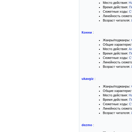
Место действия:
Н
Время действия:
П
Сюжетные ходы:
С
Линейность сюжет
Возраст читателя:
Конни
:
Жанры/поджанры:
Общие характерис
Место действия:
А
Время действия:
П
Сюжетные ходы:
С
Линейность сюжет
Возраст читателя:
ukavgiz
:
Жанры/поджанры:
Общие характерис
Место действия:
Н
Время действия:
П
Сюжетные ходы:
С
Линейность сюжет
Возраст читателя:
dezmo
: