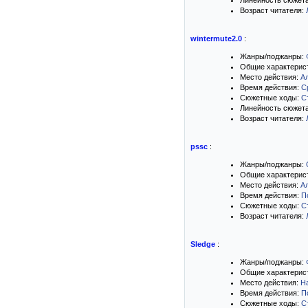
Линейность сюжет
Возраст читателя:
wintermute2.0
:
Жанры/поджанры:
Общие характерис
Место действия:
А
Время действия:
С
Сюжетные ходы:
С
Линейность сюжет
Возраст читателя:
pssc
:
Жанры/поджанры:
Общие характерис
Место действия:
А
Время действия:
П
Сюжетные ходы:
С
Возраст читателя:
Sledge
:
Жанры/поджанры:
Общие характерис
Место действия:
Н
Время действия:
П
Сюжетные ходы:
С