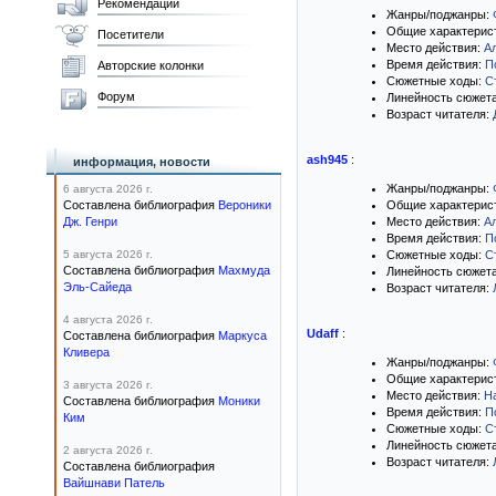
Рекомендации
Жанры/поджанры:
Общие характерис
Посетители
Место действия:
А
Время действия:
П
Авторские колонки
Сюжетные ходы:
С
Форум
Линейность сюжет
Возраст читателя:
ash945
:
информация, новости
Жанры/поджанры:
6 августа 2026 г.
Составлена библиография
Вероники
Общие характерис
Дж. Генри
Место действия:
А
Время действия:
П
5 августа 2026 г.
Сюжетные ходы:
С
Составлена библиография
Махмуда
Линейность сюжет
Эль-Сайеда
Возраст читателя:
4 августа 2026 г.
Udaff
:
Составлена библиография
Маркуса
Кливера
Жанры/поджанры:
Общие характерис
3 августа 2026 г.
Место действия:
Н
Составлена библиография
Моники
Время действия:
П
Ким
Сюжетные ходы:
С
Линейность сюжет
2 августа 2026 г.
Возраст читателя:
Составлена библиография
Вайшнави Патель