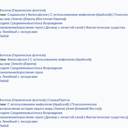
Фэнтези
(
Героическое фэнтези
)
тики:
Социальное
|
Философское
|
С использованием мифологии
(
Арабской
)
|
Психолог
аш мир (Земля)
(
Европа
(
Восточная Европа
)
)
озднее Средневековье/эпоха Возрождения
тановление/взросление героя
|
Договор с нечистой силой
|
Фантастические существа
а:
Линейный с экскурсами
Любой
Фэнтези
(
Героическое фэнтези
)
тики:
Философское
|
С использованием мифологии
(
Арабской
)
аш мир (Земля)
(
Европа
)
озднее Средневековье/эпоха Возрождения
тановление/взросление героя
а:
Линейный с экскурсами
Любой
Фэнтези
(
Героическое фэнтези
)
|
Сказка/Притча
тики:
С использованием мифологии
(
Арабской
)
|
Психологическое
льтернативная история нашего мира (Земли)
(
Азия
(
Ближний Восток
)
)
озднее Средневековье/эпоха Возрождения
тановление/взросление героя
|
Договор с нечистой силой
|
Фантастические существа
(
а:
Линейный с экскурсами
Любой