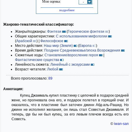
Моя оценка:
-
подробнее
Жанрово-тематический классификатор:
Жанры/поджанры:
Фэнтези
(
Героическое фэнтези
)
Общие характеристики:
С использованием мифологии
(
Арабской
)
|
Философское
Место действия:
Наш мир (Земля)
(
Европа
)
Время действия:
Позднее Средневековье/эпоха Возрождения
Сюжетные ходы:
Становление/взросление героя
|
Фантастические существа
Линейность сюжета:
Линейный с экскурсами
Возраст читателя:
Любой
Всего проголосовало:
89
Аннотация:
Купец Джаммаль купил пластинку с цепочкой в подарок средней
жене, но прогневала она его, и подарок полетел в горящий очаг. И
оказалось, что в пластинке был заточен джинн Абд-аль-Рашид. Но
джинн не исполнял желания, он лишь стал Совестью Джаммаля. И
теперь, где бы ни был купец, за его левым плечом всегда есть его
Совесть.
©
iwan-san