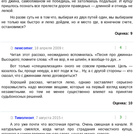
его джина, самообманом не победишь, не затолкаешь подальше. И купцу
пришлось познать все прелести дороги праведных — длинной и отнюдь не
легкой.
Но разве суть не в том что, выбирая из двух путей один, мы выбираем
не только как быстро и легко дойдем, но и место где, в конечном счете,
остановимся?
Оценка:
9
[
4
]
newcomer
,
18 апреля 2009 г.
Читая этот рассказ, неожиданно вспомнилась «Песня про джинна»
Высоцкого; помните слова: «Я не вор, я не шпиён, я вообще-то дух...»
Вот только «специализация» оного не совсем привычная. Цель —
казалось бы, проще некуда, а вот поди ж ты... Ну, а с другой стороны — кто
сказал, что с джиннами легко договориться?
Хороший рассказ, читается легко, однако заставляет серьезно
поразмыслить надо многими вещами, которые на первый взгляд кажутся
незаметными. но тем не менее существенно влияют на принятие
судьбоносных решений.
Оценка:
10
[
3
]
Тимолеонт
,
7 августа 2015 г.
А это уже почти что восточная притча. Очень смешная в начале. Я
натурально смеялся, когда читал про страдания несчастного купца,