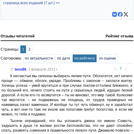
страница всех изданий (7 шт.) >>
Отзывы читателей
Рейтинг отзыва
Страницы:
1
2
Сортировка:
по актуальности
по дате
по рейтингу
по оценке
[
7
]
tess86
,
1 февраля 2011 г.
К несчастью мы склонны выбирать легкие пути. Обогатится, нет ничего
проще — обмани, оболги, укради. Проблемы с законом – заплати взятку.
Хочешь успеха – умей крутиться и при случае локтем оттолкни ближнего, и
по больней его, нечего стоять на пути у серьезных людей, идущих легкой
дорогой. А если кто-то возмутится – ты не виноват, это мир такой. Колесики
так вертятся – не подмажешь не поедешь, от трудов праведных не
наживешь палат каменных. И вообще ты тут чуть обманул, ну и заработал
чуть, а вот они-то там, не иначе как лопатами гребут богатства, и если им
можно, то тебе и подавно.
Тысячи оправданий, что бы успокоить джина по имени Совесть,
задушить в душе те жалкие ростки беспокойства, что не дают спокойно
спать, развеять сомнения в правильности легкого пути. Джамалю повезло –