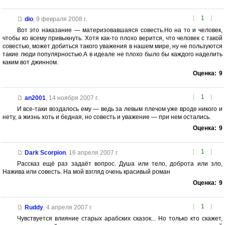
[
1
]
dio
,
9 февраля 2008 г.
Вот это наказание — материзовавшаяся совесть.Но на то и человек,
чтобы ко всему привыкнуть. Хотя как-то плохо верится, что человек с такой
совестью, может добиться такого уважения в нашем мире, ну не пользуются
такие люди популярностью.А в идеале не плохо было бы каждого наделить
каким вот джинном.
Оценка:
9
[
1
]
an2001
,
14 ноября 2007 г.
И все-таки воздалось ему — ведь за левым плечом уже вроде никого и
нету, а жизнь хоть и бедная, но совесть и уважение — при нем остались.
Оценка:
9
[
1
]
Dark Scorpion
,
16 апреля 2007 г.
Рассказ ещё раз задаёт вопрос. Душа или тело, доброта или зло,
Нажива или совесть. На мой взгляд очень красивый роман
Оценка:
9
[
1
]
Ruddy
,
4 апреля 2007 г.
Чувствуется влияние старых арабских сказок... Но только кто скажет,