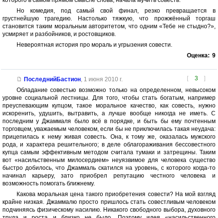
которого в самом прямом смысле слова, начала мучить совесть.
Но комедия, под самый свой финал, резко превращается в
грустнейшую трагедию. Настолько тяжкую, что прожжённый торгаш
становится таким моральным авторитетом, что одним «Тебе не стыдно?»,
усмиряет и разбойников, и ростовщиков.
Невероятная история про мораль и угрызения совести.
Оценка:
9
[
3
]
ПоследнийБастион
,
1 июня 2010 г.
Обладание совестью возможно только на определенном, невысоком
уровне социальной лестницы. Для того, чтобы стать богатым, например
преуспевающим купцом, такое моральное качество, как совесть, нужно
искоренить, удушить, вытравить, а лучше вообще никогда не иметь. С
последним у Джаммаля было всё в порядке, и быть бы ему почтенным
торговцем, уважаемым человеком, если бы не приключилась такая неудача:
прицепилась к нему живая совесть. Она, к тому же, оказалась мужского
рода, и характера решительного; в деле облагораживания бессовестного
купца самым эффективным методом считала тумаки и затрещины. Таким
вот «насильственным милосердием» неуязвимое для человека существо
быстро добилось, что Джаммаль скатился на уровень, с которого когда-то
начинал карьеру, зато приобрел репутацию честного человека и
возможность помогать ближнему.
Какова моральная цена такого приобретения совести? На мой взгляд
крайне низкая. Джаммалю просто пришлось стать совестливым человеком
подчиняясь физическому насилию. Никакого свободного выбора, духовного
труда и роста и близко не было. Поэтому идея «насильственного