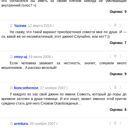
что согласился бы иметь за своим плечом никогда не умолкающий
внутренний голос? =)
Оценка:
9
[
0
]
Yazewa
,
12 марта 2015 г.
Не скажу, что такой вариант приобретения совести мне по душе. И —
ох, какой же он несимпатичный, этот джинн! Случайно, или нет? ))
Оценка:
7
[
0
]
zmey-uj
,
18 июля 2008 г.
Если человека уважают за честность, значит, слишком много
мошенников... А рассказ веселый!
Оценка:
9
[
0
]
Nonconformist
,
27 ноября 2007 г.
У каждого из нас свой джинн по имени Совесть, который до поры до
времени заточен в душе-темнице. И кто знает, может именно этой притче
суждено стать для него Словом Освобожденья...
Оценка:
8
[
0
]
armitura
,
20 ноября 2007 г.