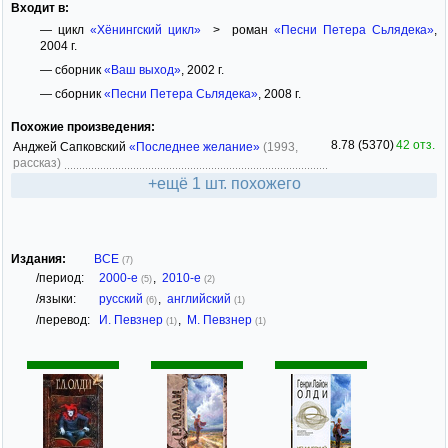
Входит в:
— цикл
«Хёнингский цикл»
> роман
«Песни Петера Сьлядека»
,
2004 г.
— сборник
«Ваш выход»
, 2002 г.
— сборник
«Песни Петера Сьлядека»
, 2008 г.
Похожие произведения:
8.78 (5370)
42 отз.
Анджей Сапковский
«Последнее желание»
(1993,
рассказ)
+ещё 1 шт. похожего
Издания:
ВСЕ
(7)
/период:
2000-е
,
2010-е
(5)
(2)
/языки:
русский
,
английский
(6)
(1)
/перевод:
И. Певзнер
,
М. Певзнер
(1)
(1)