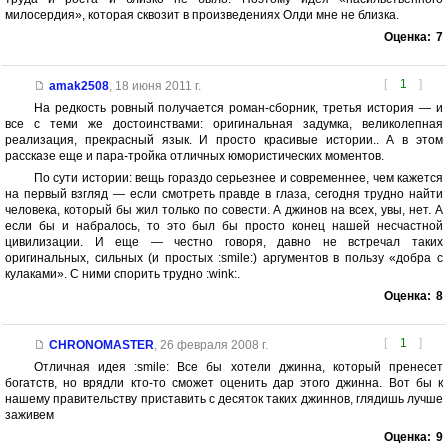
милосердия», которая сквозит в произведениях Олди мне не близка.
Оценка:
7
[
1
]
amak2508
,
18 июня 2011 г.
На редкость ровный получается роман-сборник, третья история — и
все с теми же достоинствами: оригинальная задумка, великолепная
реализация, прекрасный язык. И просто красивые истории.. А в этом
рассказе еще и пара-тройка отличных юмористических моментов.
По сути истории: вещь гораздо серьезнее и современнее, чем кажется
на первый взгляд — если смотреть правде в глаза, сегодня трудно найти
человека, который бы жил только по совести. А джинов на всех, увы, нет. А
если бы и набралось, то это был бы просто конец нашей несчастной
цивилизации. И еще — честно говоря, давно не встречал таких
оригинальных, сильных (и простых :smile:) аргументов в пользу «добра с
кулаками». С ними спорить трудно :wink:.
Оценка:
8
[
1
]
CHRONOMASTER
,
26 февраля 2008 г.
Отличная идея :smile: Все бы хотели джинна, который пренесет
богатств, но врядли кто-то сможет оценить дар этого джинна. Вот бы к
нашему правительству приставить с десяток таких джиннов, глядишь лучше
заживем
Оценка:
9