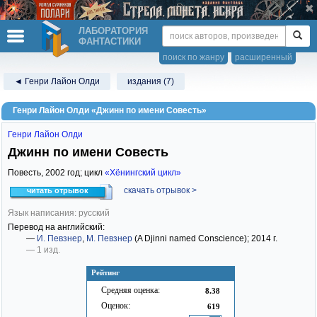
ЛАБОРАТОРИЯ
ФАНТАСТИКИ
поиск по жанру
расширенный
◄ Генри Лайон Олди
издания (7)
Генри Лайон Олди «Джинн по имени Совесть»
Генри Лайон Олди
Джинн по имени Совесть
Повесть,
2002
год; цикл
«Хёнингский цикл»
скачать отрывок >
читать отрывок
Язык написания: русский
Перевод на английский:
—
И. Певзнер
,
М. Певзнер
(A Djinni named Conscience)
; 2014 г.
— 1 изд.
Рейтинг
Средняя оценка:
8.38
Оценок:
619