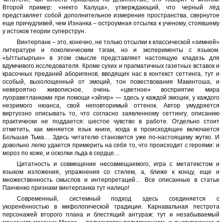
Второй пример: «некто Калуца», утверждающий, что черный лёд
представляет собой дополнительное измерение пространства, свернутое
еще причудливей, чем Изнанка – остроумная отсылка к ученому, стоявшему
у истоков теории суперструн.
Винтерпанк – это, конечно, не только отсылки к классической «зимней»
литературе и поколенческим тэгам, но и эксперименты с языком.
«Ыттыгыргын» в этом смысле представляет настоящую кладезь для
вдумчивого исследователя. Кроме сухих и прагматичных газетных вставок и
красочных преданий аборигенов, вводящих нас в контекст сеттинга, тут и
особый, выхолощенный от эмоций, тон повествования Макинтоша, и
невероятно живописное, очень «цветное» восприятие мира
луораветланками при помощи «эйгир» — здесь у каждой эмоции, у каждого
незримого нюанса, свой неповторимый оттенок. Автор умудряется
виртуозно описывать то, что согласно заявленному сеттингу, описанию
практически не поддается: шестое чувство в работе. Отдельно стоит
отметить, как меняется язык книги, когда в происходящее включается
Большая Тьма… Здесь читателю становится уже по-настоящему жутко. И
довольно легко удается примерить на себя то, что происходит с героями: и
мороз по коже, и осколки льда в сердце…
Цитатность и совмещение несовмещаемого, игра с метатекстом и
языком изложения, упражнения со стилем, а, ближе к концу, еще и
множественность смыслов и интерпретаций… Все описанные в статье
Панченко признаки винтерпанка тут налицо!
Современный, системный подход здесь соединяется с
укоренённостью в мифологической традиции. Карнавальная пестрота
персонажей второго плана и блестящий антураж: тут и незабываемый