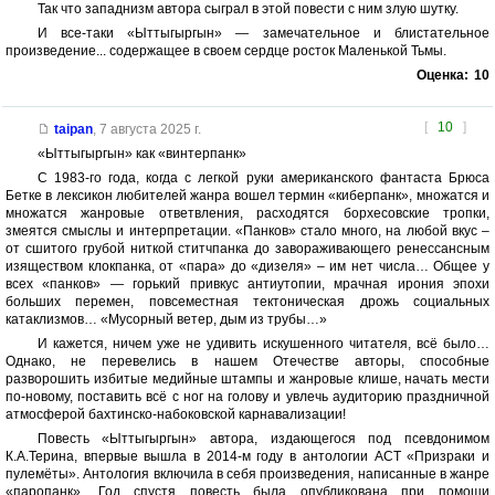
Так что западнизм автора сыграл в этой повести с ним злую шутку.
И все-таки «Ыттыгыргын» — замечательное и блистательное
произведение... содержащее в своем сердце росток Маленькой Тьмы.
Оценка:
10
[
10
]
taipan
,
7 августа 2025 г.
«Ыттыгыргын» как «винтерпанк»
С 1983-го года, когда с легкой руки американского фантаста Брюса
Бетке в лексикон любителей жанра вошел термин «киберпанк», множатся и
множатся жанровые ответвления, расходятся борхесовские тропки,
змеятся смыслы и интерпретации. «Панков» стало много, на любой вкус –
от сшитого грубой ниткой ститчпанка до завораживающего ренессансным
изяществом клокпанка, от «пара» до «дизеля» – им нет числа… Общее у
всех «панков» — горький привкус антиутопии, мрачная ирония эпохи
больших перемен, повсеместная тектоническая дрожь социальных
катаклизмов… «Мусорный ветер, дым из трубы…»
И кажется, ничем уже не удивить искушенного читателя, всё было…
Однако, не перевелись в нашем Отечестве авторы, способные
разворошить избитые медийные штампы и жанровые клише, начать мести
по-новому, поставить всё с ног на голову и увлечь аудиторию праздничной
атмосферой бахтинско-набоковской карнавализации!
Повесть «Ыттыгыргын» автора, издающегося под псевдонимом
К.А.Терина, впервые вышла в 2014-м году в антологии АСТ «Призраки и
пулемёты». Антология включила в себя произведения, написанные в жанре
«паропанк». Год спустя повесть была опубликована при помощи