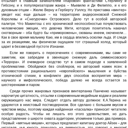
отсылает к главным зачинателям «паровой» фантастики Стерлингу и
Гибсону, и к популяризаторам жанра – Мьевилю и Ди Филиппо, и к его
духовным отцам – Жюлю Верну и Герберту Уэллсу. Но приставка «винтер»
уведет нас еще дальше – на территорию андерсеновской Снежной
Королевы и «Снегурочки» Островского. Дело тут в особой авторской
палитре. Что Макинтош с его хронической неспособностью почувствовать
человеческие эмоции, что девочка Мити, которую похититель накачал
снотворным – оба будто бы «приморожены», скованы инеем, окоченели…
Как в свое время мальчику Каю, им в сердца впились осколки льда. И следя
за их реакциями, мы физически ощущаем тот страшный холод, который
царит в беззвездной пустоте Изнанки.
Если же говорить о пересечениях с современниками, мы сами не
заметим, как забредем в звенящую снежную даль симмонсовского
«Террора». И очевидное сходство тут в самом подходе к заявленной
проблематике. Обойдемся без спойлеров, но авторский намек ясен: в
противостоянии рационального «европейского» мышления и буйства
хтонической стихии, в конфликте двух способов восприятия мира –
научного и мифологического, победа далеко не всегда остается за
шестеренками и паром.
Среди прочих жанровых признаков винтерпанка Панченко называет
нарочитую цитатность, отсылки к современным медийным кодам и реалиям
окружающего нас мира. Следует отдать автору должное: К.А.Терина не
ударяется в неистовый постмодернизм. Все сделано с большим вкусом и
чувством меры, поэтому каждая найденная «пасхалка» приносит читателю
особую радость. Чтобы не лишать его этого удовольствия, но дать
представление о широте охвата аудитории, упомянем только два примера.
Первый: «мятные мишки», которых предлагает капитану доктор Айзек – для
читателя, чья юность пришлась на девяностые, это говорит о многом!