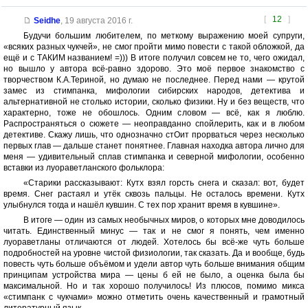
[
12
]
Seidhe
,
19 августа 2016 г.
Будучи большим любителем, по меткому выражению моей супруги,
«всяких разных чукчей», не смог пройти мимо повести с такой обложкой, да
ещё и с ТАКИМ названием! =))) В итоге получил совсем не то, чего ожидал,
но вышло у автора всё-равно здорово. Это моё первое знакомство с
творчеством К.А.Териной, но думаю не последнее. Перед нами — крутой
замес из стимпанка, мифологии сибирских народов, детектива и
альтернативной не столько истории, сколько физики. Ну и без веществ, что
характерно, тоже не обошлось. Одним словом — всё, как я люблю.
Распространяться о сюжете — неоправданно спойлерить, как и в любом
детективе. Скажу лишь, что однозначно стОит прорваться через несколько
первых глав — дальше станет понятнее. Главная находка автора лично для
меня — удивительный сплав стимпанка и северной мифологии, особенно
вставки из луораветланского фольклора:
«Старики рассказывают: Кутх взял горсть снега и сказал: вот, будет
время. Снег растаял и утёк сквозь пальцы. Не осталось времени. Кутх
улыбнулся тогда и нашёл кувшин. С тех пор хранит время в кувшине».
В итоге — один из самых необычных миров, о которых мне доводилось
читать. Единственный минус — так и не смог я понять, чем именно
луораветланы отличаются от людей. Хотелось бы всё-же чуть больше
подробностей на уровне чистой физиологии, так сказать. Да и вообще, будь
повесть чуть больше объёмом и удели автор чуть больше внимания общим
принципам устройства мира — цены б ей не было, а оценка была бы
максимальной. Но и так хорошо получилось! Из плюсов, помимо микса
«стимпанк с чукчами» можно отметить очень качественный и грамотный