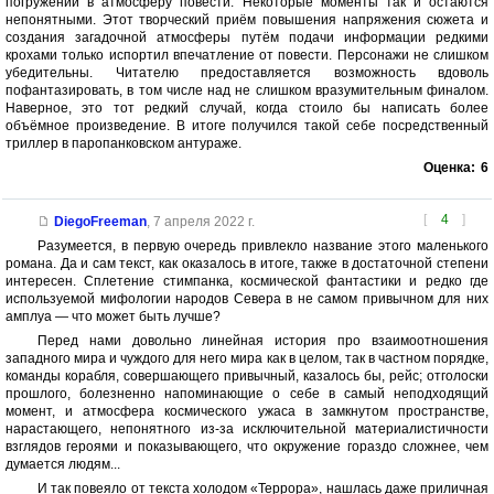
погружении в атмосферу повести. Некоторые моменты так и остаются
непонятными. Этот творческий приём повышения напряжения сюжета и
создания загадочной атмосферы путём подачи информации редкими
крохами только испортил впечатление от повести. Персонажи не слишком
убедительны. Читателю предоставляется возможность вдоволь
пофантазировать, в том числе над не слишком вразумительным финалом.
Наверное, это тот редкий случай, когда стоило бы написать более
объёмное произведение. В итоге получился такой себе посредственный
триллер в паропанковском антураже.
Оценка:
6
[
4
]
DiegoFreeman
,
7 апреля 2022 г.
Разумеется, в первую очередь привлекло название этого маленького
романа. Да и сам текст, как оказалось в итоге, также в достаточной степени
интересен. Сплетение стимпанка, космической фантастики и редко где
используемой мифологии народов Севера в не самом привычном для них
амплуа — что может быть лучше?
Перед нами довольно линейная история про взаимоотношения
западного мира и чуждого для него мира как в целом, так в частном порядке,
команды корабля, совершающего привычный, казалось бы, рейс; отголоски
прошлого, болезненно напоминающие о себе в самый неподходящий
момент, и атмосфера космического ужаса в замкнутом пространстве,
нарастающего, непонятного из-за исключительной материалистичности
взглядов героями и показывающего, что окружение гораздо сложнее, чем
думается людям...
И так повеяло от текста холодом «Террора», нашлась даже приличная