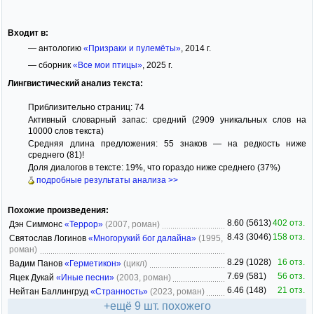
Входит в:
— антологию
«Призраки и пулемёты»
, 2014 г.
— сборник
«Все мои птицы»
, 2025 г.
Лингвистический анализ текста:
Приблизительно страниц: 74
Активный словарный запас: средний (2909 уникальных слов на
10000 слов текста)
Средняя длина предложения: 55 знаков — на редкость ниже
среднего (81)!
Доля диалогов в тексте: 19%, что гораздо ниже среднего (37%)
подробные результаты анализа >>
Похожие произведения:
8.60 (5613)
402 отз.
Дэн Симмонс
«Террор»
(2007, роман)
8.43 (3046)
158 отз.
Святослав Логинов
«Многорукий бог далайна»
(1995,
роман)
8.29 (1028)
16 отз.
Вадим Панов
«Герметикон»
(цикл)
7.69 (581)
56 отз.
Яцек Дукай
«Иные песни»
(2003, роман)
6.46 (148)
21 отз.
Нейтан Баллингруд
«Странность»
(2023, роман)
+ещё 9 шт. похожего