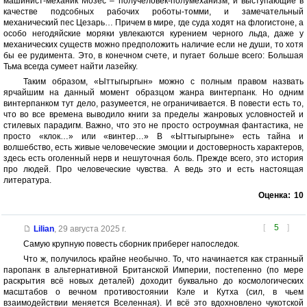
машинист-механик Мозес – получеловек-полумеханизм, и выступающие в
качестве подсобных рабочих роботы-томми, и замечательный
механический пес Цезарь… Причем в мире, где суда ходят на флогистоне, а
особо негодяйские моряки увлекаются курением черного льда, даже у
механических существ можно предположить наличие если не души, то хотя
бы ее рудимента. Это, в конечном счете, и пугает больше всего: Большая
Тьма всегда сумеет найти лазейку.
Таким образом, «Ыттыгыргын» можно с полным правом назвать
ярчайшим на данный момент образцом жанра винтерпанк. Но одним
винтерпанком тут дело, разумеется, не ограничивается. В повести есть то,
что во все времена выводило книги за пределы жанровых условностей и
стилевых парадигм. Важно, что это не просто остроумная фантастика, не
просто «клок…» или «винтер…» В «Ыттыгыргыне» есть тайна и
волшебство, есть живые человеческие эмоции и достоверность характеров,
здесь есть оголенный нерв и нешуточная боль. Прежде всего, это история
про людей. Про человеческие чувства. А ведь это и есть настоящая
литература.
Оценка:
10
[
5
]
Lilian
,
29 августа 2025 г.
Самую крупную повесть сборник приберег напоследок.
Что ж, получилось крайне необычно. То, что начинается как странный
паропанк в альтернативной Британской Империи, постепенно (по мере
раскрытия всё новых деталей) доходит буквально до космологических
масштабов о вечном противостоянии Кэле и Кутха (сил, в чьем
взаимодействии меняется Вселенная). И всё это вдохновлено чукотской