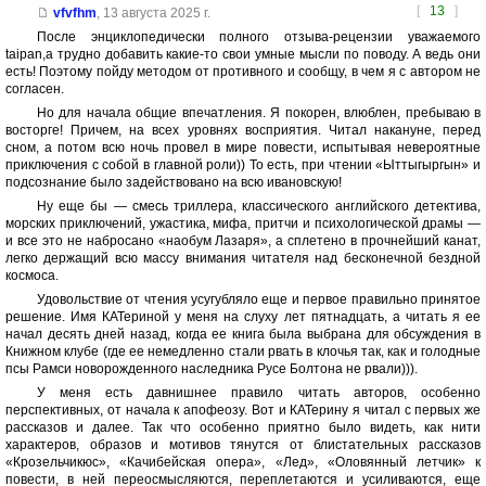
[
13
]
vfvfhm
,
13 августа 2025 г.
После энциклопедически полного отзыва-рецензии уважаемого
taipan,а трудно добавить какие-то свои умные мысли по поводу. А ведь они
есть! Поэтому пойду методом от противного и сообщу, в чем я с автором не
согласен.
Но для начала общие впечатления. Я покорен, влюблен, пребываю в
восторге! Причем, на всех уровнях восприятия. Читал накануне, перед
сном, а потом всю ночь провел в мире повести, испытывая невероятные
приключения с собой в главной роли)) То есть, при чтении «Ыттыгыргын» и
подсознание было задействовано на всю ивановскую!
Ну еще бы — смесь триллера, классического английского детектива,
морских приключений, ужастика, мифа, притчи и психологической драмы —
и все это не набросано «наобум Лазаря», а сплетено в прочнейший канат,
легко держащий всю массу внимания читателя над бесконечной бездной
космоса.
Удовольствие от чтения усугубляло еще и первое правильно принятое
решение. Имя КАТериной у меня на слуху лет пятнадцать, а читать я ее
начал десять дней назад, когда ее книга была выбрана для обсуждения в
Книжном клубе (где ее немедленно стали рвать в клочья так, как и голодные
псы Рамси новорожденного наследника Русе Болтона не рвали))).
У меня есть давнишнее правило читать авторов, особенно
перспективных, от начала к апофеозу. Вот и КАТерину я читал с первых же
рассказов и далее. Так что особенно приятно было видеть, как нити
характеров, образов и мотивов тянутся от блистательных рассказов
«Крозельчикюс», «Качибейская опера», «Лед», «Оловянный летчик» к
повести, в ней переосмысляются, переплетаются и усиливаются, еще