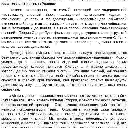
издательского сервиса «Ридеро».
Повесть многогранна, это самый настоящий постмодернистский
«метатекст», слоеный пирог, насыщенный культурными кодами и
отсылками. Тут есть и фантдопущения, интересные для любителей
«твердого сайфая», и литературные игры для тех, кому по душе мейнстрим.
Тут и популярный до начала XX века способ описания гравитационных
явлений – Теория Эфира. Тут и фольклор народа луораветланов (в русской
разговорной культуре прочно закрепившихся архетипом «чукчей»). Тут и
излюбленная гиками эстетика промасленных шестеренок, очков-гогглов и
мощных паровых двигателей.
Прежде всего «Ыттыгыргын», конечно, следует рассматривать как
безупречно сделанный образец уже упоминавшегося «паропанка». Можно
увидеть тут и признаки прозы «Цветной волны», одним из ярких
представителей которой является К.А.Терина, и жаркие дискуссии о
которой до сих пор не утихают в сети… Это книга высокой, как принято
говорить у сетевых обозревателей, «читабельности», с увлекательным
сюжетом и крепкой драматургией, она прекрасно скрасит вечер-другой
даже самому искушенному читателю, но вопросы при этом ставит очень
серьезные.
«Ыттыгыргын» — раздолье для критика, потому что тут можно найти
буквально всё. Это и альтернативная история, и этнографический детектив,
и психологический триллер… Это немного космогонический трактат, и
немного психоделический трип… Отдельные читатели даже упрекали
автора в этой «мозаичности», но в его защиту хочется сказать: «какие
времена, такие и книги!» Мы живем в эпоху победившего клипового
мышления, а настоящий писатель тем и отличается от ремесленника, что
пытается творчески осмыслить свою эпоху, что его проза всегда — в