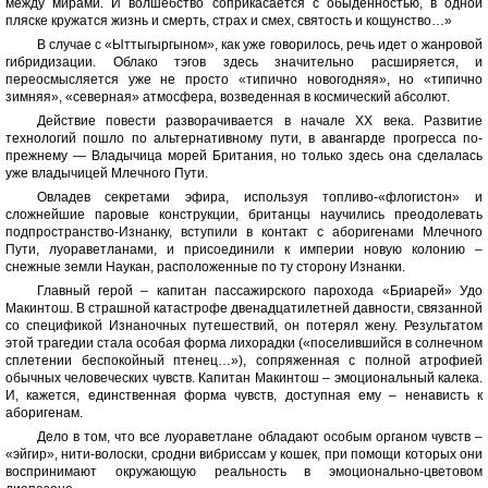
между мирами. И волшебство соприкасается с обыденностью, в одной
пляске кружатся жизнь и смерть, страх и смех, святость и кощунство…»
В случае с «Ыттыгыргыном», как уже говорилось, речь идет о жанровой
гибридизации. Облако тэгов здесь значительно расширяется, и
переосмысляется уже не просто «типично новогодняя», но «типично
зимняя», «северная» атмосфера, возведенная в космический абсолют.
Действие повести разворачивается в начале XX века. Развитие
технологий пошло по альтернативному пути, в авангарде прогресса по-
прежнему — Владычица морей Британия, но только здесь она сделалась
уже владычицей Млечного Пути.
Овладев секретами эфира, используя топливо-«флогистон» и
сложнейшие паровые конструкции, британцы научились преодолевать
подпространство-Изнанку, вступили в контакт с аборигенами Млечного
Пути, луораветланами, и присоединили к империи новую колонию –
снежные земли Наукан, расположенные по ту сторону Изнанки.
Главный герой – капитан пассажирского парохода «Бриарей» Удо
Макинтош. В страшной катастрофе двенадцатилетней давности, связанной
со спецификой Изнаночных путешествий, он потерял жену. Результатом
этой трагедии стала особая форма лихорадки («поселившийся в солнечном
сплетении беспокойный птенец…»), сопряженная с полной атрофией
обычных человеческих чувств. Капитан Макинтош – эмоциональный калека.
И, кажется, единственная форма чувств, доступная ему – ненависть к
аборигенам.
Дело в том, что все луораветлане обладают особым органом чувств –
«эйгир», нити-волоски, сродни вибриссам у кошек, при помощи которых они
воспринимают окружающую реальность в эмоционально-цветовом