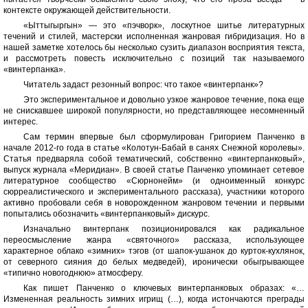
контексте окружающей действительности.
«Ыттыгыргын» — это «пэчворк», лоскутное шитье литературных
течений и стилей, мастерски исполненная жанровая гибридизация. Но в
нашей заметке хотелось бы несколько сузить диапазон восприятия текста,
и рассмотреть повесть исключительно с позиций так называемого
«винтерпанка».
Читатель задаст резонный вопрос: что такое «винтерпанк»?
Это экспериментальное и довольно узкое жанровое течение, пока еще
не снискавшее широкой популярности, но представляющее несомненный
интерес.
Сам термин впервые был сформулирован Григорием Панченко в
начале 2012-го года в статье «Колотун-Бабай в санях Снежной королевы».
Статья предваряла собой тематический, собственно «винтерпанковый»,
выпуск журнала «Меридиан». В своей статье Панченко упоминает сетевое
литературное сообщество «Сюрнонейм» (и одноименный конкурс
сюрреалистического и экспериментального рассказа), участники которого
активно пробовали себя в новорожденном жанровом течении и первыми
попытались обозначить «винтерпанковый» дискурс.
Изначально винтерпанк позиционировался как радикальное
переосмысление жанра «святочного» рассказа, использующее
характерное облако «зимних» тэгов (от шапок-ушанок до курток-кухлянок,
от северного сияния до белых медведей), иронически обыгрывающее
«типично новогоднюю» атмосферу.
Как пишет Панченко о ключевых винтерпанковых образах: «…
Измененная реальность зимних игрищ (…), когда истончаются преграды