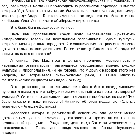
Вспоминая нашего прекрасного писателя-мариниста К. Станюковича,
ведь эта история могла бы происходить на российском пароходе. И вместо
истории Удо Макинтоша мы могли бы читать о приключениях, например,
кого-то вроде Андрея Толстого именно в том виде, как его блистательно
изобразил Олег Меньшиков в «Сибирском цирюльнике».
Это было бы и правдивее, и точнее.
Ведь чем прославился среди всего человечества британский
империализм? Тотальным нежеланием воспринимать чужие культуры,
истреблением коренных народностей и хищническим разграблением всего,
до чего только можно дотянутся. Естественно, у Киплинга и Конрада об
этом и полслова не сказано!
А капитан Удо Макинтош в финале проявляет жертвенность и
«всемирную отзывчивость», являющиеся сердцевиной именно русской
культуры и мирополагания. (Я не говорю, что у других народов этого нет
напрочь, но встречается сильно-сильно реже, а зачем множить
фантастические сущности без надобности?))
В конце концов, кто столетиями жил бок о бок с всамделишными
луораветланами, дал им азбуку и возможность выйти на просторы мировой
культуры? Уж точно не английские джентльмены в пробковых шлемах! (Все
было сложно и дико интересно! Читайте об этом недавнюю «Оленью
кавалерию» Алексея Волынца)
Идеология автора и религиозный аспект финала делает менее
достоверным. Давно замечено: у католиков и протестантов главный
религиозный праздник — Рождество, день когда Бог стал человеком, а у
православных — Пасха, день, когда человек стал Богом. Неувязочка
выходит!