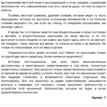
достижениями местной науки и рассуждающий о этом, наравне с шаманами
инопланетян, что у механических слуг есть зачатки души, что они не просто
роботы.
Псайкер, местная шаманка, другими словами, которая видит ту часть
мироздания, которая не доступна остальному человечеству и ее попытка
словами выразить это, как если бы слепцу от рождения рассказывая, как
выглядят цвета.
И вроде бы со стороны кажутся они убедительными в своих поступках
и мотивах, и второстепенные персонажи на своих местах, и те, кто
выступает в роли злодеев, но все равно, как будто здесь чего-то не хватает.
Не покидает такое чувство все время, от начала истории и до финала. Не
только по персонажам, но и по миру в целом.
Поверхностна быть может история эта? Имеют ли персонажи только
по одной-две черте характера, более ничем не выделяясь?
История «Ыттыгыргына», при всех своих многочисленных
достоинствах, и качественных заимствованиях в том числе, полностью
герметична и локальна. Она касается только представленных персонажей и
их жизней во время их рейса, и ничего более, при том, что фоном выступает
вся видимая Галактика, а возможности некоторых отдельных лиц
богоподобны. Все это вынесено за рамки повествования, указывается
вскользь и намеками, что наоборот, только распаляет любопытство к
устройству этой вселенной. Любопытство, которое не будет в итоге
удовлетворено полностью.
Оценка:
7