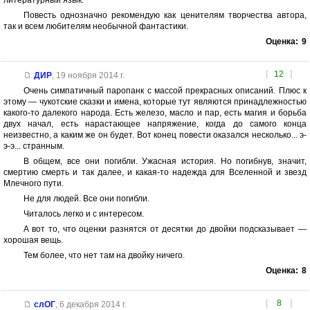
литературный язык.
Повесть однозначно рекомендую как ценителям творчества автора,
так и всем любителям необычной фантастики.
Оценка:
9
[
12
]
ДИР
,
19 ноября 2014 г.
Очень симпатичный паропанк с массой прекрасных описаний. Плюс к
этому — чукотские сказки и имена, которые тут являются принадлежностью
какого-то далекого народа. Есть железо, масло и пар, есть магия и борьба
двух начал, есть нарастающее напряжение, когда до самого конца
неизвестно, а каким же он будет. Вот конец повести оказался несколько... э-
э-э... странным.
В общем, все они погибли. Ужасная история. Но погибнув, значит,
смертию смерть и так далее, и какая-то надежда для Вселенной и звезд
Млечного пути.
Не для людей. Все они погибли.
Читалось легко и с интересом.
А вот то, что оценки разнятся от десятки до двойки подсказывает —
хорошая вещь.
Тем более, что нет там на двойку ничего.
Оценка:
8
[
8
]
слОГ
,
6 декабря 2014 г.