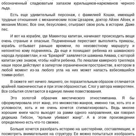
обозначенный сладковатым запахом курильщиков-наркоманов черного
льда.
Есть еще удивительный персонаж, с фамилией Кошки, имеющий
трудные отношения с механическим псом Цезарем, доктор Айзек Айзек, и
механик Мозес. Все они, безусловно, отыграют свою роль в истории. Даже
пес.
И вот на корабле, где Макинтош капитан, начинают происходить вещи
очень страные и опасные. Подчиненные перестают выполнять приказы,
корабль отбывает раньше времени, по неизвестному маршруту и
непонятно кому подчиняясь. Да еще и похищают ребенка из шаманского
народа луораветлан, и на “Бриарей” заявляется шаманка Аявака, с которой
капитан уже знаком, чтобы найти ребенка. По лекалам камерного триллера
наши герои действуют в запертом ограниченном пространстве, в котором в
любой момент из-за любого угла на них может напасть взбесившийся
томми-робот.
В сюжете нет ничего лишнего, он поразительным образом отличается
крайней лаконичностью и при этом образностью. Слог у автора неверотяен.
Все события сплетаются в единую линию повествования.
Это золотой образчик мистического этностимпанка. Я бы
сформулировала этот жанр, это множество-жанров, именно так, хоть это и
условности, хоть и не очень хочется стигматизировать. Ведь многие
хорошие книги часто выходят за рамки одного направления, как говорил
дядюшка Гибсон, “ярлыки убивают жанр”. А в этом произведении
определенно есть что-то свежее.
Больше хочется разобрать историю на шестерёнки, составляющие, и
посмотреть внимательнее на структуру. Ее можно попытаться изобразить