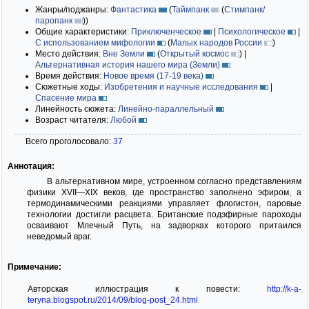
Жанры/поджанры:
Фантастика
(
Таймпанк
(
Стимпанк/
паропанк
)
)
Общие характеристики:
Приключенческое
|
Психологическое
|
С использованием мифологии
(
Малых народов России
)
Место действия:
Вне Земли
(
Открытый космос
)
|
Альтернативная история нашего мира (Земли)
Время действия:
Новое время (17-19 века)
Сюжетные ходы:
Изобретения и научные исследования
|
Спасение мира
Линейность сюжета:
Линейно-параллельный
Возраст читателя:
Любой
Всего проголосовало:
37
Аннотация:
В альтернативном мире, устроенном согласно представлениям
физики XVII—XIX веков, где пространство заполнено эфиром, а
термодинамическими реакциями управляет флогистон, паровые
технологии достигли расцвета. Британские подэфирные пароходы
осваивают Млечный Путь, на задворках которого притаился
неведомый враг.
Примечание:
Авторская иллюстрация к повести:
http://k-a-
teryna.blogspot.ru/2014/09/blog-post_24.html