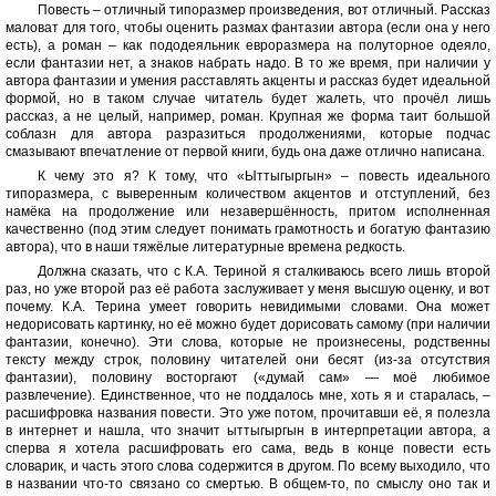
Повесть – отличный типоразмер произведения, вот отличный. Рассказ
маловат для того, чтобы оценить размах фантазии автора (если она у него
есть), а роман – как пододеяльник евроразмера на полуторное одеяло,
если фантазии нет, а знаков набрать надо. В то же время, при наличии у
автора фантазии и умения расставлять акценты и рассказ будет идеальной
формой, но в таком случае читатель будет жалеть, что прочёл лишь
рассказ, а не целый, например, роман. Крупная же форма таит большой
соблазн для автора разразиться продолжениями, которые подчас
смазывают впечатление от первой книги, будь она даже отлично написана.
К чему это я? К тому, что «Ыттыгыргын» – повесть идеального
типоразмера, с выверенным количеством акцентов и отступлений, без
намёка на продолжение или незавершённость, притом исполненная
качественно (под этим следует понимать грамотность и богатую фантазию
автора), что в наши тяжёлые литературные времена редкость.
Должна сказать, что с К.А. Териной я сталкиваюсь всего лишь второй
раз, но уже второй раз её работа заслуживает у меня высшую оценку, и вот
почему. К.А. Терина умеет говорить невидимыми словами. Она может
недорисовать картинку, но её можно будет дорисовать самому (при наличии
фантазии, конечно). Эти слова, которые не произнесены, родственны
тексту между строк, половину читателей они бесят (из-за отсутствия
фантазии), половину восторгают («думай сам» — моё любимое
развлечение). Единственное, что не поддалось мне, хоть я и старалась, –
расшифровка названия повести. Это уже потом, прочитавши её, я полезла
в интернет и нашла, что значит ыттыгыргын в интерпретации автора, а
сперва я хотела расшифровать его сама, ведь в конце повести есть
словарик, и часть этого слова содержится в другом. По всему выходило, что
в названии что-то связано со смертью. В общем-то, по смыслу оно так и