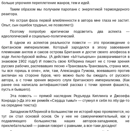
больше упрочняя переплетение жанров, тем и идей.
Таким образом мы получаем паропанк с энергетикой термоядерного
реактора.
Но острая фаза первой влюбленности в автора мне глаза не застит.
Опыт, сын ошибок трудных, не позволяет))
Поэтому попробую критически подсветить два аспекта —
идеологический и социально-политический.
В одном из аспектов реальности повести — это произведение о
британском империализме. Который зародился в эпоху завоевания
племенами англов и саксов острова Британия и достиг своего апофеоза в
ходе Англо-бурской войны. (А действие «Ыттыгыргын» разворачивается в
знаковом 1902 году!) И повесть свою КАТерина пишет не с точки зрения
русских рабочих, распевавших песню «Трансвааль-Трансвааль, страна моя,
ты вся горишь в огне», или, там, Александра Гучкова, воевавшего против
англичан на стороне буров, чего можно было бы ожидать от русского
автора, а с точки зрения верного слуги британского империализма. (Как
ранее она написала антифашистский рассказ с точки зрения фашиста,
пусть и бывшего).
Эта повесть — прямой наследник Редъярда Киплинга и Джозефа
Конрада («Да это же ремейк «Сердца тьмы!» — стукнул я себя по лбу где-то
на середине текста))
Западнизм КАТериной в большинстве ее историй ярко проявляется, но
тут он стал основой основ. Он у нее не самоуничижительный, как у
подавляющего большинства наших авторов-западников, не
прихлебательский — равная говорит с равными, а все-таки досадно!