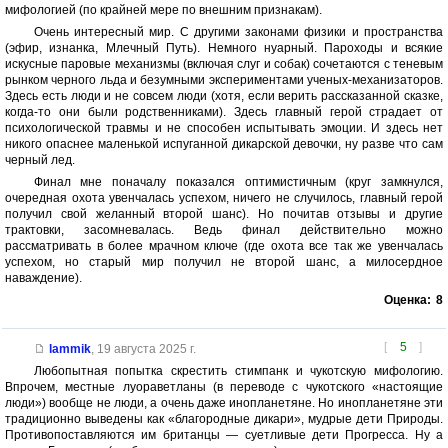
мифологией (по крайней мере по внешним признакам).
Очень интересный мир. С другими законами физики и пространства
(эфир, изнанка, Млечный Путь). Немного нуарный. Пароходы и всякие
искусные паровые механизмы (включая слуг и собак) сочетаются с теневым
рынком черного льда и безумными экспериментами ученых-механизаторов.
Здесь есть люди и не совсем люди (хотя, если верить рассказанной сказке,
когда-то они были родственниками). Здесь главный герой страдает от
психологической травмы и не способен испытывать эмоции. И здесь нет
никого опаснее маленькой испуганной дикарской девочки, ну разве что сам
черный лед.
Финал мне поначалу показался оптимистичным (круг замкнулся,
очередная охота увенчалась успехом, ничего не случилось, главный герой
получил свой желанный второй шанс). Но почитав отзывы и другие
трактовки, засомневалась. Ведь финал действительно можно
рассматривать в более мрачном ключе (где охота все так же увенчалась
успехом, но старый мир получил не второй шанс, а милосердное
наваждение).
Оценка:
8
[
5
]
lammik
,
19 августа 2025 г.
Любопытная попытка скрестить стимпанк и чукотскую мифологию.
Впрочем, местные луораветланы (в переводе с чукотского «настоящие
люди») вообще не люди, а очень даже инопланетяне. Но инопланетяне эти
традиционно выведены как «благородные дикари», мудрые дети Природы.
Противопоставляются им британцы — суетливые дети Прогресса. Ну а