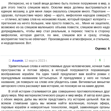
Интересно, но в такой вещи должно быть полное погружение в мир, а
для этого текста слишком мало. Осколки мира должны выстраиваться в
единую мозаику, а для меня лакун оказалось слишком много. Паропанк —
здорово, путешествие через эфир — круто, мифология народов севера(?)
— отлично, вставка слов на незнакомо языке, который придаст колорита —
претензия на нечто большее, чем просто повесть, но... Меня не зацепило,
возможно из-за слишком маленького объема повести, слишком много надо
допридумывать, чтобы мир стал реальным, а перекос текста в сторону
мифологии, которая дается, по мне, слишком вся и сразу, отнюдь
восприятие текста не облегчает. Произведение и атмосферное, и стильное,
и недоделанное. Вот.
Оценка:
6
[
6
]
Asumin
,
12 марта 2023 г.
Удивительные слова и непостижимые души человеческие, ночная тьма
пространства и потоки эфира, в который погружаются поражающие
воображение корабли. На один такой предлагает вам взойти роман с
причудливым названием Ыттыгыргын. И причудливое у него не только
название, уж поверьте на слово или убедитесь сами. Витиеватые виньетки
авторского слога расскажут вам историю, не похожую ни на какие другие.
В этой истории сталкиваются два совершенно противоположных друг
другу мира. Мир материалистического рацио и мир мифа. И автор взял дань
с обоих миров, дабы мы могли представить эту историю цельной. Как во
всяком стимпанке здесь мы можем найти вселенную, полную эфира,
паровые корабли и невероятные технологии, людей, заменяющих органы