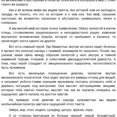
на механизмы и шестеренки и попытку объяснить и изобразить мир с точно
такого же ракурса.
Как и во всяком мифе мы видим притчу, без которой нам не разгадать
загадку, не понять, что это за история и о чем она. Как миф, сказание
настолько же конкретно, насколько и абстрактно, универально, лично и
глобально.
И как многий миф история полна символизма. Образ запертой в клетке
птицы, столкновение рационального и неподвластного рацио, извечная
внутрення человеческая борьба, которая то пребывает в балансе, то
происходит охота одного на другого.
Вот есть главный герой, Удо Макинтош, внутри которого сидит болезнь
и мучает его изнутри напару с травмой, кошмаром из прошлого. Позже, мы
узнаем, какая связь между образом запертой у него внутри, в темной
камменой тюрьме, пташкой, и событиями двенадцатилетней давности. А
пока, наш герой страдает от эмоционального парралича, неспособности
быть человеком.
Вот есть маленькая похищенная девочка, запертая внутри
механического похитителя. Она сидит внутри его камеры-отсека для вещей,
и называет робота-томми хорошим мальчиком, пытаясь успокоить себя и
держать ситуацию под контролем. Она мыслит абстракциями, вещами,
которые тебе смутно понятны, мыслит так, как ее научили, опираясь на
ощущения, цвето-запахи, на шестое чувство.
На примере этой девочки из народа луораветлан мы видим
необычайную палитру цветов и ощущений этого текста:
Умбра, аир, этил, индиго; сульфид, цитрус, фуксия, охра;
А со стороны британцев он больше черный, серый, безцветный,