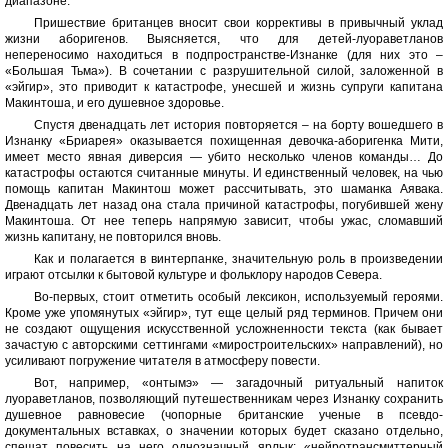
диапазоне.
Пришествие британцев вносит свои коррективы в привычный уклад
жизни аборигенов. Выясняется, что для детей-луораветланов
непереносимо находиться в подпространстве-Изнанке (для них это –
«Большая Тьма»). В сочетании с разрушительной силой, заложенной в
«эйгир», это приводит к катастрофе, унесшей и жизнь супруги капитана
Макинтоша, и его душевное здоровье.
Спустя двенадцать лет история повторяется – на борту вошедшего в
Изнанку «Бриарея» оказывается похищенная девочка-аборигенка Мити,
имеет место явная диверсия — убито несколько членов команды… До
катастрофы остаются считанные минуты. И единственный человек, на чью
помощь капитан Макинтош может рассчитывать, это шаманка Аявака.
Двенадцать лет назад она стала причиной катастрофы, погубившей жену
Макинтоша. От нее теперь напрямую зависит, чтобы ужас, сломавший
жизнь капитану, не повторился вновь.
Как и полагается в винтерпанке, значительную роль в произведении
играют отсылки к бытовой культуре и фольклору народов Севера.
Во-первых, стоит отметить особый лексикон, используемый героями.
Кроме уже упомянутых «эйгир», тут еще целый ряд терминов. Причем они
не создают ощущения искусственной усложненности текста (как бывает
зачастую с авторскими сеттингами «миростроительских» направлений), но
усиливают погружение читателя в атмосферу повести.
Вот, например, «онтымэ» — загадочный ритуальный напиток
луораветланов, позволяющий путешественникам через Изнанку сохранить
душевное равновесие (чопорные британские ученые в псевдо-
документальных вставках, о значении которых будет сказано отдельно,
спешат повесить на него однозначный ярлык: «нейротрансмиттерный