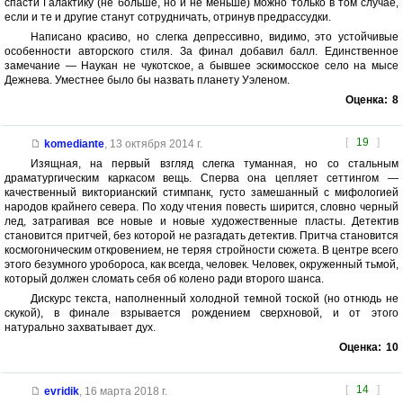
спасти Галактику (не больше, но и не меньше) можно только в том случае,
если и те и другие станут сотрудничать, отринув предрассудки.
Написано красиво, но слегка депрессивно, видимо, это устойчивые
особенности авторского стиля. За финал добавил балл. Единственное
замечание — Наукан не чукотское, а бывшее эскимосское село на мысе
Дежнева. Уместнее было бы назвать планету Уэленом.
Оценка:
8
[
19
]
komediante
,
13 октября 2014 г.
Изящная, на первый взгляд слегка туманная, но со стальным
драматургическим каркасом вещь. Сперва она цепляет сеттингом —
качественный викторианский стимпанк, густо замешанный с мифологией
народов крайнего севера. По ходу чтения повесть ширится, словно черный
лед, затрагивая все новые и новые художественные пласты. Детектив
становится притчей, без которой не разгадать детектив. Притча становится
космогоническим откровением, не теряя стройности сюжета. В центре всего
этого безумного уробороса, как всегда, человек. Человек, окруженный тьмой,
который должен сломать себя об колено ради второго шанса.
Дискурс текста, наполненный холодной темной тоской (но отнюдь не
скукой), в финале взрывается рождением сверхновой, и от этого
натурально захватывает дух.
Оценка:
10
[
14
]
evridik
,
16 марта 2018 г.