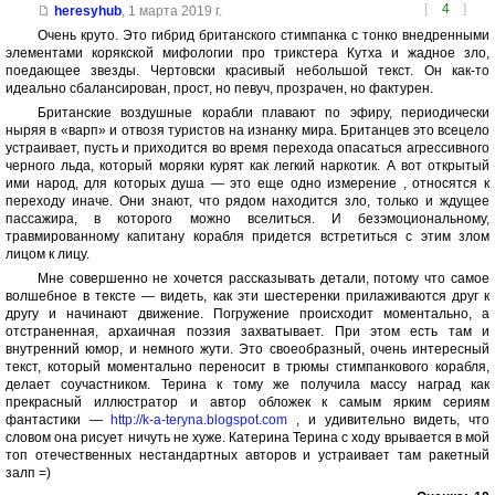
[
4
]
heresyhub
,
1 марта 2019 г.
Очень круто. Это гибрид британского стимпанка с тонко внедренными
элементами корякской мифологии про трикстера Кутха и жадное зло,
поедающее звезды. Чертовски красивый небольшой текст. Он как-то
идеально сбалансирован, прост, но певуч, прозрачен, но фактурен.
Британские воздушные корабли плавают по эфиру, периодически
ныряя в «варп» и отвозя туристов на изнанку мира. Британцев это всецело
устраивает, пусть и приходится во время перехода опасаться агрессивного
черного льда, который моряки курят как легкий наркотик. А вот открытый
ими народ, для которых душа — это еще одно измерение , относятся к
переходу иначе. Они знают, что рядом находится зло, только и ждущее
пассажира, в которого можно вселиться. И безэмоциональному,
травмированному капитану корабля придется встретиться с этим злом
лицом к лицу.
Мне совершенно не хочется рассказывать детали, потому что самое
волшебное в тексте — видеть, как эти шестеренки прилаживаются друг к
другу и начинают движение. Погружение происходит моментально, а
отстраненная, архаичная поэзия захватывает. При этом есть там и
внутренний юмор, и немного жути. Это своеобразный, очень интересный
текст, который моментально переносит в трюмы стимпанкового корабля,
делает соучастником. Терина к тому же получила массу наград как
прекрасный иллюстратор и автор обложек к самым ярким сериям
фантастики —
http://k-a-teryna.blogspot.com
, и удивительно видеть, что
словом она рисует ничуть не хуже. Катерина Терина с ходу врывается в мой
топ отечественных нестандартных авторов и устраивает там ракетный
залп =)