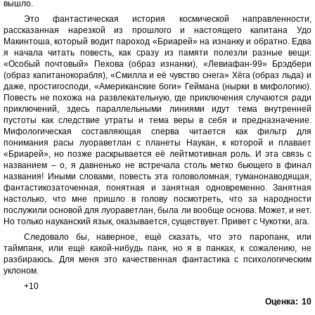
вышло.
Это фантастическая история космической направленности,
рассказанная нарезкой из прошлого и настоящего капитана Удо
Макинтоша, который водит пароход «Бриарей» на изнанку и обратно. Едва
я начала читать повесть, как сразу из памяти полезли разные вещи:
«Особый почтовый» Пехова (образ изнанки), «Левиафан-99» Брэдбери
(образ капитанокорабля), «Смилла и её чувство снега» Хёга (образ льда) и
даже, простигосподи, «Американские боги» Геймана (нырки в мифологию).
Повесть не похожа на развлекательную, где приключения случаются ради
приключений, здесь параллельными линиями идут тема внутренней
пустоты как следствие утраты и тема веры в себя и предназначение.
Мифологическая составляющая сперва читается как фильтр для
понимания расы луораветлан с планеты Наукан, к которой и плавает
«Бриарей», но позже раскрывается её лейтмотивная роль. И эта связь с
названием – о, я давненько не встречала столь метко бьющего в финал
названия! Иными словами, повесть эта головоломная, туманонаводящая,
фантастикозаточенная, понятная и занятная одновременно. Занятная
настолько, что мне пришло в голову посмотреть, что за народности
послужили основой для луораветлан, была ли вообще основа. Может, и нет.
Но только науканский язык, оказывается, существует. Привет с Чукотки, ага.
Следовало бы, наверное, ещё сказать, что это паропанк, или
таймпанк, или ещё какой-нибудь панк, но я в панках, к сожалению, не
разбираюсь. Для меня это качественная фантастика с психологическим
уклоном.
+10
Оценка:
10