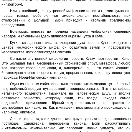
ингибитор»).
Или важнейший для внутренней мифологии повести термин «умкэнэ»,
проще говоря, ребенок, чья эмоциональная нестабильность при
столкновении с Большой Тьмой приводит к стольким трагическим
последствиям…
Во-вторых, повесть до предела насыщена мифологией северных
народов. И ключевыми здесь являются образы Кутха и Кэле.
Кутх – священная птица, воплощение духа ворона. Кутх находится в
центре космогонического мифа: он создатель земли и прародитель
человечества. Кутх освобождает светила.
Согласно внутренней мифологии повести, Кутху противостоит Кэле.
Это Большая Тьма, бесформенный хтонический спрут, метафора любого
зла, которое совершают люди, и, одновременно, — та самая Изнанка,
беззвездная чернота, через которую, прорывая ткань эфира, путешествуют
пароходы Норд-Науканской компании.
Один из главных собственно винтерпанковых символов тут – Черный
лёд, побочный продукт путешествий в подпространстве. Это и метафора
негативного воздействия Тьмы-Кэле на человеческую душу, и вполне
осязаемое вещество, которому люди, как всегда, находят самое
недостойное применение. Чёрный лед нелегально распространяют и
употребляют как наркотик. Как в «нашей» реальности это происходило с,
например, опиумом.
Для винтерпанка, как и для его «контркультурных» предшественников
постарше, характерна переоценка канона. Если рассматривать
«Ыттыгыргын» исключительно как паропанк, можно увидеть, что он