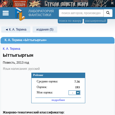
ЛАБОРАТОРИЯ
ФАНТАСТИКИ
поиск по жанру
расширенный
◄ К. А. Терина
издания (5)
К. А. Терина «Ыттыгыргын»
К. А. Терина
Ыттыгыргын
Повесть,
2013
год
Язык написания: русский
Рейтинг
Средняя оценка:
7.56
Оценок:
193
Моя оценка:
-
подробнее
Жанрово-тематический классификатор: