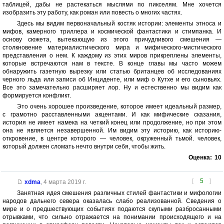
таблицей, дабы не растекаться мыслями по пикселям. Мне хочется
изобразить эту работу, как роман или повесть о многих частях.
Здесь мы видим первоначальный костяк истории: элементы этноса и
мифов, камерного триллера и космической фантастики и стимпанка. И
основу сюжета, вытекающую из этого причудливого смешения —
столкновение материалистического мира и мифического-мистического
представления о нем. К каждому из этих миров прикреплены элементы,
которые встречаются нам в тексте. В конце главы мы часто можем
обнаружить газетную вырезку или статью британцев об исследованиях
черного льда или записи об Инциденте, или миф о Кутхе и его сыновьях.
Все это замечательно расширяет лор. Ну и естественно мы видим как
формируется конфликт.
Это очень хорошее произведение, которое имеет идеальный размер,
с грамотно расставленными акцентами. И как мифические сказания,
история не имеет намека на четкий конец или продолжение, но при этом
она не является незавершенной. Им видим эту историю, как историю-
откровение, в центре которого — человек, окруженный тьмой. человек,
который должен сломать нечто внутри себя, чтобы жить.
Оценка:
10
[
5
]
xdma
,
4 марта 2019 г.
Занятная идея смешения различных стилей фантастики и мифологии
народов дальнего севера оказалась слабо реализованной. Сведения о
мире и о предшествующих событиях подаются скупыми разбросанными
отрывками, что сильно отражается на понимании происходящего и на