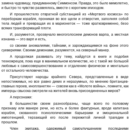
замена чудовищу, придуманному Симмонсом. Правда, это было мимолетно,
и быстро то чувство развеялось, вместе с коротким эпизодом.
И прошелестело отвратной субстанцией из «Мертвого космоса» по
переборкам корабля, проникая во все щели и отверстия, заполняя собой
тела людей и превращая их в марионеток — тоже кратковременно, безо
всяких трансформаций плоти.
И, разумеется, прозвучало многоголосием демонов варпа, а местная
изнанка — это варп и есть,
со своими аномалиями, тайнами, и зарождающимися на фоне этого
суевериями. Своими демонами, разумеется, на северный манер.
А продолжая развивать эту тему, найдутся в книге и подобия
техножрецов, пока еще в манимальном количестве, но с такой же большой
любовью к самосовершенствованию и отдалению физически и ментально
от остального человечества.
Присутствуют народы крайнего Севера, представленные в виде
непостижимых, но все равно диких и неразумных, по мнению британцев-
главных героев, инопланетян — совсем как в «Молоте войны», помните, как
имперцы свысока смотрели на жителей вновь присоединенных миров?
А персонажи:
В большинстве своем разнообразны, чаще всего по половому
признаку или манере речи, но есть и более фактурные, вроде капитана
корабля, скованного психологическими барьерами и эмоциональной
импотенцией, терзающей его после пережитой личной трагедии в
прошлом.
Член экипажа, одержимый самоулучшением последними