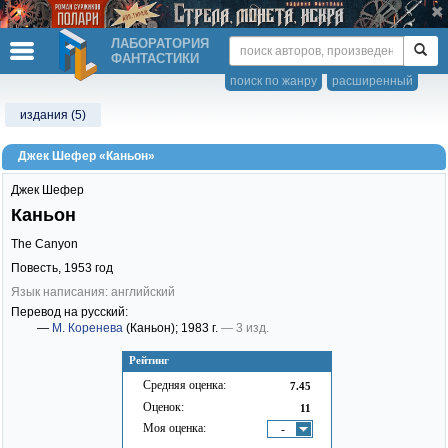
ЛАБОРАТОРИЯ
ФАНТАСТИКИ
поиск по жанру
расширенный
издания (5)
Джек Шефер «Каньон»
Джек Шефер
Каньон
The Canyon
Повесть,
1953
год
Язык написания: английский
Перевод на русский:
—
М. Коренева
(Каньон)
; 1983 г.
— 3 изд.
Рейтинг
Средняя оценка:
7.45
Оценок:
11
Моя оценка:
-