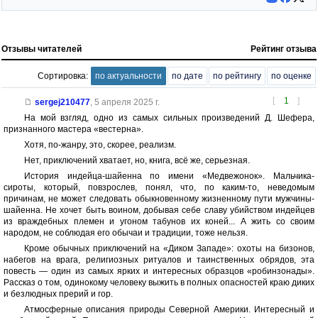
Отзывы читателей
Рейтинг отзыва
Сортировка:
по актуальности
по дате
по рейтингу
по оценке
[
1
]
sergej210477
,
5 апреля 2025 г.
На мой взгляд, одно из самых сильных произведений Д. Шефера,
признанного мастера «вестерна».
Хотя, по-жанру, это, скорее, реализм.
Нет, приключений хватает, но, книга, всё же, серьезная.
История индейца-шайенна по имени «Медвежонок». Мальчика-
сироты, который, повзрослев, понял, что, по каким-то, неведомым
причинам, не может следовать обыкновенному жизненному пути мужчины-
шайенна. Не хочет быть воином, добывая себе славу убийством индейцев
из враждебных племен и угоном табунов их коней... А жить со своим
народом, не соблюдая его обычаи и традиции, тоже нельзя.
Кроме обычных приключений на «Диком Западе»: охоты на бизонов,
набегов на врага, религиозных ритуалов и таинственных обрядов, эта
повесть — один из самых ярких и интересных образцов «робинзонады».
Рассказ о том, одинокому человеку выжить в полных опасностей краю диких
и безлюдных прерий и гор.
Атмосферные описания природы Северной Америки. Интересный и