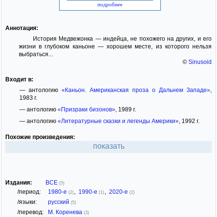
подробнее
Аннотация:
История Медвежонка — индейца, не похожего на других, и его
жизни в глубоком каньоне — хорошем месте, из которого нельзя
выбраться...
©
Sinusoid
Входит в:
— антологию
«Каньон. Американская проза о Дальнем Западе»
,
1983 г.
— антологию
«Призраки бизонов»
, 1989 г.
— антологию
«Литературные сказки и легенды Америки»
, 1992 г.
Похожие произведения:
показать
Издания:
ВСЕ
(5)
/период:
1980-е
,
1990-е
,
2020-е
(2)
(1)
(2)
/языки:
русский
(5)
/перевод:
М. Коренева
(3)