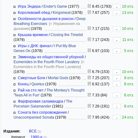
Игра Эндера
/
Ender's Game
(1977)
8.45 (1793)
10 отз.
-
Королевский обед
/
Kingsmeat
(1978)
7.67 (257)
13 отз.
-
Особенности дыхания в унисон
/
Deep
Breathing Exercises
[= Упражнения на
дыхание]
(1979)
7.17 (215)
10 отз.
-
Крышка времени
/
Closing the Timelid
(1979)
7.17 (243)
11 отз.
-
Игры с ДНК: финал
/
I Put My Blue
Genes On
(1978)
6.97 (103)
5 отз.
-
Эвмениды из общественной уборной
/
Eumenides in the Fourth Floor Lavatory
[=
Eumenides in the Fourth-Floor Lavatory]
(1979)
6.79 (153)
10 отз.
-
Смертные Боги
/
Mortal Gods
(1979)
7.25 (207)
9 отз.
-
Конец
/
Quietus
(1979)
6.92 (137)
8 отз.
-
Рай на сто лет
/
The Monkey's Thought
'Twas All in Fun'
(1979)
7.33 (84)
6 отз.
-
Фарфоровая саламандра
/
The
Porcelain Salamander
(1981)
7.26 (191)
8 отз.
-
Соната без сопровождения
/
Unaccompanied Sonata
(1979)
7.95 (424)
24 отз.
-
Издания:
ВСЕ
(1)
/период:
1980-е
(1)