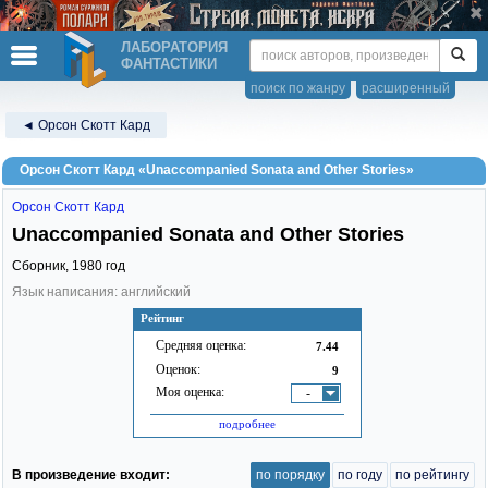
ЛАБОРАТОРИЯ
ФАНТАСТИКИ
поиск по жанру
расширенный
◄ Орсон Скотт Кард
Орсон Скотт Кард «Unaccompanied Sonata and Other Stories»
Орсон Скотт Кард
Unaccompanied Sonata and Other Stories
Сборник,
1980
год
Язык написания: английский
Рейтинг
Средняя оценка:
7.44
Оценок:
9
Моя оценка:
-
подробнее
В произведение входит:
по порядку
по году
по рейтингу