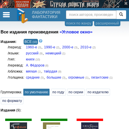
ЛАБОРАТОРИЯ
ФАНТАСТИКИ
поиск по жанру
расширенный
Все издания произведения
«Угловое окно»
Издания:
ВСЕ
(10)
/период:
1960-е
,
1990-е
,
2000-е
,
2010-е
(3)
(2)
(3)
(2)
/языки:
русский
,
немецкий
(9)
(1)
/тип:
книги
(10)
/перевод:
А. Фёдоров
(8)
/обложка:
мягкая
,
твёрдая
(1)
(9)
/толщина:
средние
,
большие
,
огромные
,
гигантские
(5)
(3)
(1)
(1)
Группировка:
по умолчанию
по году
по серии
по издателю
по формату
Издания
(9):