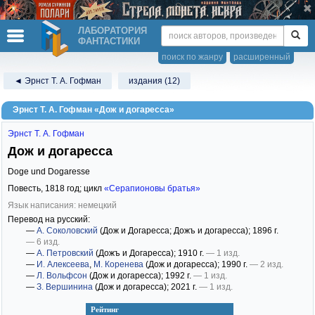
ЛАБОРАТОРИЯ
ФАНТАСТИКИ
поиск по жанру
расширенный
◄ Эрнст Т. А. Гофман
издания (12)
Эрнст Т. А. Гофман «Дож и догаресса»
Эрнст Т. А. Гофман
Дож и догаресса
Doge und Dogaresse
Повесть,
1818
год; цикл
«Серапионовы братья»
Язык написания: немецкий
Перевод на русский:
—
А. Соколовский
(Дож и Догаресса; Дожъ и догаресса)
; 1896 г.
— 6 изд.
—
А. Петровский
(Дожъ и Догаресса)
; 1910 г.
— 1 изд.
—
И. Алексеева
,
М. Коренева
(Дож и догаресса)
; 1990 г.
— 2 изд.
—
Л. Вольфсон
(Дож и догаресса)
; 1992 г.
— 1 изд.
—
З. Вершинина
(Дож и догаресса)
; 2021 г.
— 1 изд.
Рейтинг