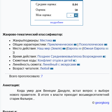
Средняя оценка:
8.04
Оценок:
58
Моя оценка:
-
подробнее
Жанрово-тематический классификатор:
Жанры/поджанры:
Мистика
Общие характеристики:
Приключенческое
|
Психологическое
Место действия:
Наш мир (Земля)
(
Европа
(
Южная Европа
)
)
Время действия:
Позднее Средневековье/эпоха Возрождения
Сюжетные ходы:
Конфликт отцов и детей
Линейность сюжета:
Линейный с экскурсами
Возраст читателя:
Любой
Всего проголосовало:
7
Аннотация:
Когда умер дож Венеции Дандуло, встал вопрос о выборе
нового правителя. В итоге к власти приходит восьмидесятилетний
старик Фальери...
©
georgkorg
Входит в: