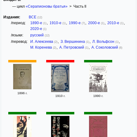
— цикл
«Серапионовы братья»
> Часть II
Издания:
ВСЕ
(12)
/период:
1890-е
,
1910-е
,
1990-е
,
2000-е
,
2010-е
,
(1)
(1)
(7)
(1)
(1)
2020-е
(1)
/языки:
русский
(12)
/перевод:
И. Алексеева
,
З. Вершинина
,
Л. Вольфсон
,
(2)
(1)
(1)
М. Коренева
,
А. Петровский
,
А. Соколовский
(2)
(1)
(6)
1896 г.
1910 г.
1990 г.