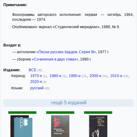
Примечание:
Фонограммы авторского исполнения: первая — октябрь 1964,
последняя — 1974.
Опубликовано: журнал «Студенческий меридиан», 1988, № 9.
Входит в:
— антологию
«Песни русских бардов. Серия III»
, 1977 г.
— сборник
«Сочинения в двух томах»
, 1990 г.
Издания:
ВСЕ
(45)
/период:
1970-е
,
1980-е
,
1990-е
,
2000-е
,
2010-е
,
(1)
(3)
(13)
(14)
(13)
2020-е
(1)
/языки:
русский
(45)
+ещё 5 изданий