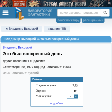
ЛАБОРАТОРИЯ
ФАНТАСТИКИ
поиск по жанру
расширенный
◄ Владимир Высоцкий
издания (45)
Владимир Высоцкий «Это был воскресный день»
Владимир Высоцкий
Это был воскресный день
Другие названия: Рецидивист
Стихотворение,
1977
год (год написания: 1964)
Язык написания: русский
Рейтинг
Средняя оценка:
7.73
Оценок:
111
Моя оценка:
-
подробнее