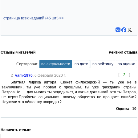
страница всех изданий (45 шт.) >>
Отзывы читателей
Рейтинг отзыва
Сортировка:
по актуальности
по дате
по рейтингу
по оценке
[
2
]
vam-1970
,
6 февраля 2020 г.
Блатная лирика автора. Сюжет философский — ты уже не в
заключении, ты уже порвал с прошлым, ты уже гражданин страны
Петров.Но ..... для многих ты рецидивист, и как не доказывай, что ты Петров,
не верят.Проблема социальная -почему общество не прощает ошибки?
Неужели это обществу повредит?
Оценка:
10
Написать отзыв: