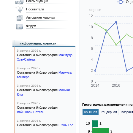
Рекомендации
Посетители
Авторские колонки
Форум
информация, новости
5 августа 2026 г.
Составлена библиография
Махмуда
Эль-Сайеда
4 августа 2026 г.
Составлена библиография
Маркуса
Кливера
3 августа 2026 г.
Составлена библиография
Моники
Ким
2 августа 2026 г.
Гистограмма распределения о
Составлена библиография
Вайшнави Патель
обычная
гендерная
возрас
1 августа 2026 г.
Составлена библиография
Шэнь Тао