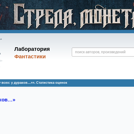
Лаборатория
Фантастики
 всех: у дураков…»». Статистика оценок
аков…»