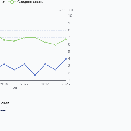
ценок
тная