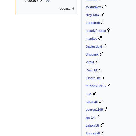
Руоккио . В
...
>>
svstarikov
оценка: 9
Nvgl1357
Zubodrob
LonelyReader
manitou
Sablezubyi
Shuuurik
PION
RuselM
Cleare_bx
89222822915
K3K
saranac
george1109
igor14
galaxy56
Andrey58