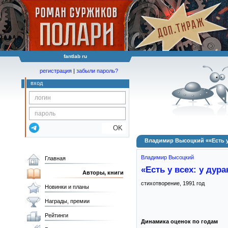
fantlab ru
регистрация
|
забыли пароль?
вход
OK
Владимир Высоцкий ««Есть у
Владимир Высоцкий
Главная
«Есть у всех: у дур
Авторы, книги
стихотворение,
1991
год
Новинки и планы
Награды, премии
Рейтинги
Динамика оценок по годам