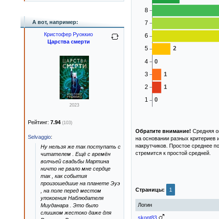
А вот, например:
Кристофер Руоккио
Царства смерти
2023
Рейтинг:
7.94
(103)
Обратите внимание!
Средняя оц
Selvaggio
:
на основании разных критериев 
накрутчиков. Простое среднее п
Ну нельзя же так поступать с
стремится к простой средней.
читателем . Ещё с времён
волчьей свадьбы Мартина
ничто не рвало мне сердце
так , как события
произошедшие на планете Эуэ
Страницы:
1
, на поле перед местом
упокоения Наблюдателя
Логин
Миуданара . Это было
слишком жестоко даже для
skont83