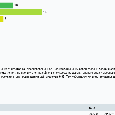
енка считается как средневзвешенная. Вес каждой оценки равен степени доверия сай
и статистик и не публикуется на сайте. Использование доверительного веса и средне
о оценкам этого произведения даёт значение
6.95
. При небольшом количестве оценок (
Дата
2026-06-12 21:05:34