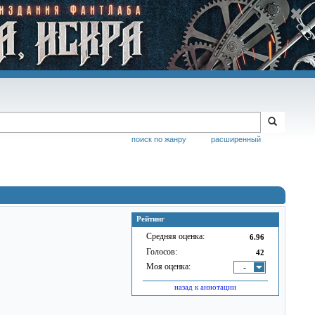
поиск по жанру
расширенный
Рейтинг
Средняя оценка:
6.96
Голосов:
42
Моя оценка:
-
назад к аннотации