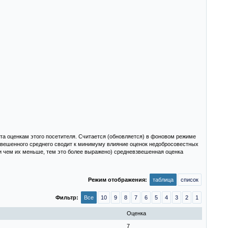
та оценкам этого посетителя. Считается (обновляется) в фоновом режиме
взвешенного среднего сводит к минимуму влияние оценок недобросовестных
и чем их меньше, тем это более выражено) средневзвешенная оценка
Режим отображения:
таблица
список
Фильтр:
Все
10
9
8
7
6
5
4
3
2
1
Оценка
7