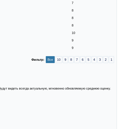
7
8
8
8
10
9
9
Фильтр:
Все
10
9
8
7
6
5
4
3
2
1
 будут видеть всегда актуальную, мгновенно обновляемую среднюю оценку.