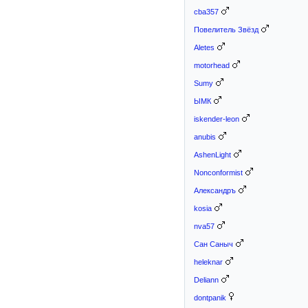
cba357
Повелитель Звёзд
Aletes
motorhead
Sumy
ЫМК
iskender-leon
anubis
AshenLight
Nonconformist
Александръ
kosia
nva57
Сан Саныч
heleknar
Deliann
dontpanik