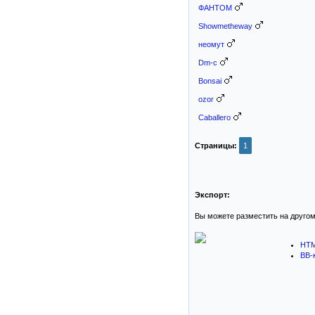
ФАНТОМ
Showmetheway
неомут
Dm-c
Bonsai
ozor
Caballero
Страницы:
1
Экспорт:
Вы можете разместить на другом
HTM
BB-