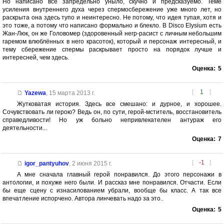
Но написано всё запредельно уныло, скучно и предсказуемо. Теме
усиления внутреннего духа через спермосбережение уже много лет, но
раскрыта она здесь тупо и неинтересно. Не потому, что идея тупая, хотя и
это тоже, а потому что написано формально и блекло. В Disco Elysium есть
Жан-Люк, он же Головомер (здоровенный негр-расист с личным небольшим
гаремом влюблённых в него красоток), который и персонаж интересный, и
тему сбережение спермы раскрывает просто на порядок лучше и
интересней, чем здесь.
Оценка:
5
[
1
]
Yazewa
,
15 марта 2013 г.
Жутковатая история. Здесь все смешано: и дурное, и хорошее.
Сочувствовать ли герою? Ведь он, по сути, герой-мститель, восстановитель
справедливости! Но уж больно непривлекателен антураж его
деятельности...
Оценка:
7
[
-1
]
igor_pantyuhov
,
2 июня 2015 г.
А мне сначала главный герой понравился. До этого персонажи в
антологии, и похуже него были. И рассказ мне понравился. Отчасти. Если
бы еще сцену с изнасилованием убрали, вообще бы класс. А так все
впечатление испорчено. Автора линчевать надо за это..
Оценка:
5