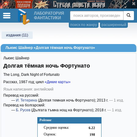
ЛАБОРАТОРИЯ
ФАНТАСТИКИ
поиск по жанру
расширенный
издания (11)
Льюис Шайнер «Долгая тёмная ночь Фортунато»
Льюис Шайнер
Долгая тёмная ночь Фортунато
The Long, Dark Night of Fortunato
Рассказ,
1987
год; цикл
«Дикие карты»
Язык написания: английский
Перевод на русский:
—
И. Тетерина
(Долгая темная ночь Фортунато)
; 2013 г.
— 1 изд.
Перевод на болгарский:
—
Б. Русев
(Дългата тъмна нощ на Фортунато)
; 2018 г.
— 1 изд.
Рейтинг
Средняя оценка:
6.22
Оценок:
198