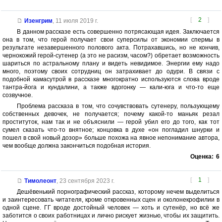
[
2
]
Изенгрим
,
11 июля 2019 г.
В данном рассказе есть совершенно потрясающая идея. Заключается
она в том, что герой получает свои суперсилы от экономии спермы в
результате незавершенного полового акта. Потрахавшись, но не кончив,
чернокожий герой-сутенер (а это не расизм, часом?) обретает возможность
шариться по астральному плану и видеть невидимое. Энергии ему надо
много, поэтому своих сотрудниц он затрахивает до одури. В связи с
подобной камасутрой в рассказе многократно используются слова вроде
тантра-йога и кундалини, а также вдогонку — кали-юга и что-то еще
созвучное.
Проблема рассказа в том, что сочувствовать сутенеру, пользующему
собственных девочек, не получается; почему какой-то маньяк резал
проституток, нам так и не объяснили — герой убил его до того, как тот
сумел сказать что-то внятное; концовка в духе «он погладил шнурки и
пошел в свой новый дозор» больше похожа на явное непонимание автора,
чем вообще должна закончиться подобная история.
Оценка:
6
[
1
]
Тимолеонт
,
23 сентября 2023 г.
Дешёвенький порнографический рассказ, которому нечем выделиться
и заинтересовать читателя, кроме откровенных сцен и околонекрофилии в
одной сцене. ГГ вроде достойный человек — хоть и сутенёр, но всё же
заботится о своих работницах и лично рискует жизнью, чтобы их защитить.