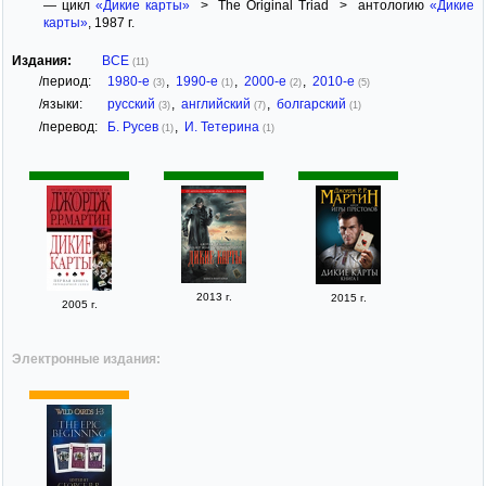
— цикл
«Дикие карты»
> The Original Triad > антологию
«Дикие
карты»
, 1987 г.
Издания:
ВСЕ
(11)
/период:
1980-е
,
1990-е
,
2000-е
,
2010-е
(3)
(1)
(2)
(5)
/языки:
русский
,
английский
,
болгарский
(3)
(7)
(1)
/перевод:
Б. Русев
,
И. Тетерина
(1)
(1)
2013 г.
2015 г.
2005 г.
Электронные издания: