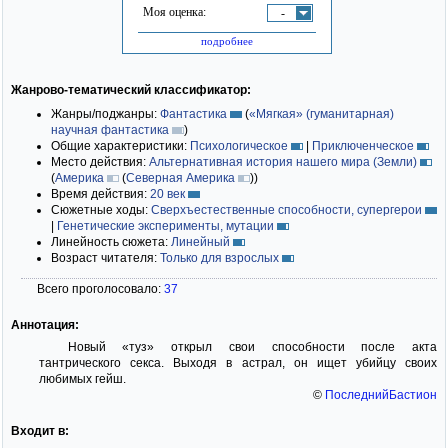
Моя оценка:
-
подробнее
Жанрово-тематический классификатор:
Жанры/поджанры:
Фантастика
(
«Мягкая» (гуманитарная)
научная фантастика
)
Общие характеристики:
Психологическое
|
Приключенческое
Место действия:
Альтернативная история нашего мира (Земли)
(
Америка
(
Северная Америка
)
)
Время действия:
20 век
Сюжетные ходы:
Сверхъестественные способности, супергерои
|
Генетические эксперименты, мутации
Линейность сюжета:
Линейный
Возраст читателя:
Только для взрослых
Всего проголосовало:
37
Аннотация:
Новый «туз» открыл свои способности после акта
тантрического секса. Выходя в астрал, он ищет убийцу своих
любимых гейш.
©
ПоследнийБастион
Входит в: