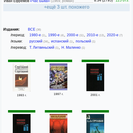
8.34 (2795)
125 отз.
Иван Ефремов
«Час Быка»
(1969, роман)
+ещё 3 шт. похожего
Издания:
ВСЕ
(36)
/период:
1980-е
,
1990-е
,
2000-е
,
2010-е
,
2020-е
(1)
(4)
(11)
(13)
(7)
/языки:
русский
,
испанский
,
польский
(34)
(1)
(1)
/перевод:
Т. Литвиньский
,
Н. Малинко
(1)
(1)
1997 г.
2001 г.
1993 г.