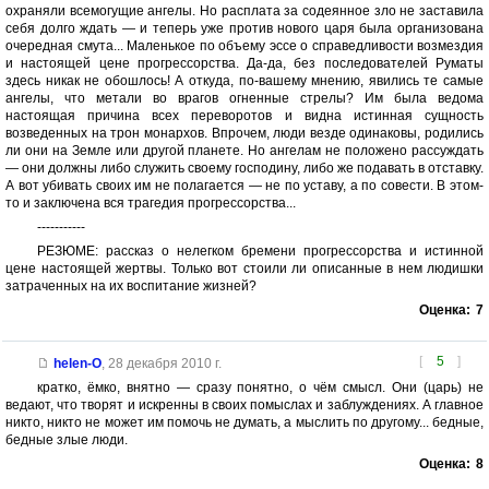
охраняли всемогущие ангелы. Но расплата за содеянное зло не заставила
себя долго ждать — и теперь уже против нового царя была организована
очередная смута... Маленькое по объему эссе о справедливости возмездия
и настоящей цене прогрессорства. Да-да, без последователей Руматы
здесь никак не обошлось! А откуда, по-вашему мнению, явились те самые
ангелы, что метали во врагов огненные стрелы? Им была ведома
настоящая причина всех переворотов и видна истинная сущность
возведенных на трон монархов. Впрочем, люди везде одинаковы, родились
ли они на Земле или другой планете. Но ангелам не положено рассуждать
— они должны либо служить своему господину, либо же подавать в отставку.
А вот убивать своих им не полагается — не по уставу, а по совести. В этом-
то и заключена вся трагедия прогрессорства...
-----------
РЕЗЮМЕ: рассказ о нелегком бремени прогрессорства и истинной
цене настоящей жертвы. Только вот стоили ли описанные в нем людишки
затраченных на их воспитание жизней?
Оценка:
7
[
5
]
helen-O
,
28 декабря 2010 г.
кратко, ёмко, внятно — сразу понятно, о чём смысл. Они (царь) не
ведают, что творят и искренны в своих помыслах и заблуждениях. А главное
никто, никто не может им помочь не думать, а мыслить по другому... бедные,
бедные злые люди.
Оценка:
8