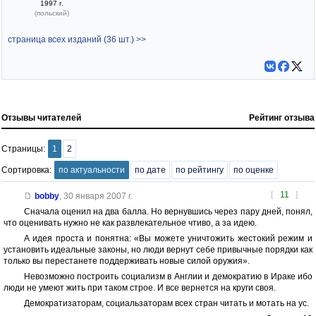
1997 г.
(польский)
страница всех изданий (36 шт.) >>
Отзывы читателей
Рейтинг отзыва
Страницы:
1
2
Сортировка:
по актуальности
по дате
по рейтингу
по оценке
[
11
]
bobby
,
30 января 2007 г.
Сначала оценил на два балла. Но вернувшись через пару дней, понял,
что оценивать нужно не как развлекательное чтиво, а за идею.
А идея проста и понятна: «Вы можете уничтожить жестокий режим и
установить идеальные законы, но люди вернут себе привычные порядки как
только вы перестанете поддерживать новые силой оружия».
Невозможно построить социализм в Англии и демократию в Ираке ибо
люди не умеют жить при таком строе. И все вернется на круги своя.
Демократизаторам, социальзаторам всех стран читать и мотать на ус.