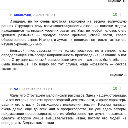
Оценка:
10
[
10
]
amak2508
,
7 июня 2012 г.
Изящная, но уж очень грустная зарисовка на весьма волнующую
ранних Стругацких тему возможности/нужности оказания помощи людям,
находящимся на низших уровнях развития. Увы, но любой человек с его
уровнем развития — продукт своего времени, своей эпохи, своего
общественного строя. И видит, и думает, и понимает он только так, как его
научил окружающий мир...
Большой плюс рассказа — не только красивое, но и умное, четко
определяющее смысловую направленность произведения, название. А вот
не по-Стругацки маленький размер вещи смутил — хотелось бы, чтобы она
была побольше.. Но видно это тот случай, когда «краткость — сестра
таланта».
Оценка:
8
[
10
]
VAI
,
13 сентября 2008 г.
Жаль, что Стругацкие мало писали рассказов. Здесь на двух страницах
— и вся история попытки прогрессорской деятельности, и яркие характеры
царя и его отца, и безвыходность положения землян. Рассказ написан
очень давно, еще до всех книг о прогрессорстве, но уже здесь авторы,
придумавшие прогрессорство, его же убийственно критикуют: невозможно
сделать историю лучше вмешательством извне, потому что людей не
переделать. Бедные злые люди...