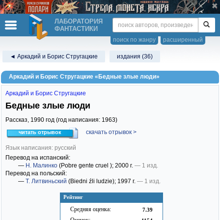
ЛАБОРАТОРИЯ
ФАНТАСТИКИ
поиск по жанру
расширенный
◄ Аркадий и Борис Стругацкие
издания (36)
Аркадий и Борис Стругацкие «Бедные злые люди»
Аркадий и Борис Стругацкие
Бедные злые люди
Рассказ,
1990
год (год написания: 1963)
скачать отрывок >
читать отрывок
Язык написания: русский
Перевод на испанский:
—
Н. Малинко
(Pobre gente cruel )
; 2000 г.
— 1 изд.
Перевод на польский:
—
Т. Литвиньский
(Biedni źli ludzie)
; 1997 г.
— 1 изд.
Рейтинг
Средняя оценка:
7.39
Оценок: