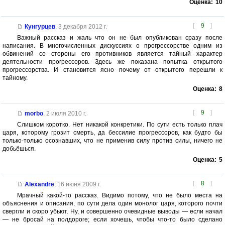
Оценка:
10
[
9
]
Кунгурцев
,
3 декабря 2012 г.
Важный рассказ и жаль что он не был опубликован сразу после
написания. В многочисленных дискуссиях о прогрессорстве одним из
обвинений со стороны его противников является тайный характер
деятельности прогрессоров. Здесь же показана попытка открытого
прогрессорства. И становится ясно почему от открытого перешли к
тайному.
Оценка:
8
[
9
]
morbo
,
2 июля 2010 г.
Слишком коротко. Нет никакой конкретики. По сути есть только плач
царя, которому грозит смерть, да бессилие прогрессоров, как будто бы
только-только осознавших, что не применив силу против силы, ничего не
добьёшься.
Оценка:
5
[
8
]
Alexandre
,
16 июня 2009 г.
Мрачный какой-то рассказ. Видимо потому, что не было места на
объяснения и описания, по сути дела один монолог царя, которого почти
свергли и скоро убьют. Ну, и совершенно очевидные выводы — если начал
— не бросай на полдороге; если хочешь, чтобы что-то было сделано