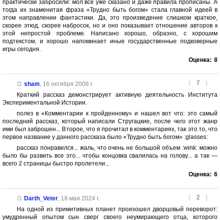
практически забросили: мол все уже сказано и даже правила прописаны. А
тогда их знаменитая фраза «Трудно быть богом» стала главной идеей в
этом направлении фантастики. Да, это произведение слишком краткое,
скорее этюд, скорее набросок, но и оно показывает отношение авторов к
этой непростой проблеме. Написано хорошо, образно, с хорошим
подтекстом, и хорошо напоминает иные государственные подковерные
игры сегодня.
Оценка:
8
[
7
]
sham
,
16 октября 2008 г.
Краткий рассказ демонстрирует активную деятельность Института
Экспериментальной Истории.
полез в «Комментарии к пройденному» и нашел вот что: это самый
последний рассказ, который написали Стругацкие, после чего этот жанр
ими был заброшен... Второе, что я прочитал в комментариях, так это то, что
первое название у данного рассказа было «Трудно быть богом» :glasses:
рассказ понравился... жаль, что очень не большой объем :wink: можно
было бы развить все это... чтобы концовка свалилась на голову... а так —
всего 2 страницы быстро пролетели...
Оценка:
6
[
2
]
Darth_Veter
,
18 мая 2024 г.
На одной из примитивных планет произошел дворцовый переворот:
умудренный опытом сын сверг своего неумирающего отца, которого