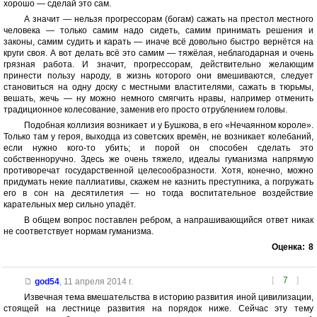
хорошо — сделай это сам.
А значит — нельзя прогрессорам (богам) сажать на престол местного
человека — только самим надо сидеть, самим принимать решения и
законы, самим судить и карать — иначе всё довольно быстро вернётся на
круги своя. А вот делать всё это самим — тяжёлая, неблагодарная и очень
грязная работа. И значит, прогрессорам, действительно желающим
принести пользу народу, в жизнь которого они вмешиваются, следует
становиться на одну доску с местными властителями, сажать в тюрьмы,
вешать, жечь — ну можно немного смягчить нравы, например отменить
традиционное колесование, заменив его просто отрублением головы.
Подобная коллизия возникает и у Бушкова, в его «Нечаянном короле».
Только там у героя, выходца из советских времён, не возникает колебаний,
если нужно кого-то убить; и порой он способен сделать это
собственноручно. Здесь же очень тяжело, идеалы гуманизма напрямую
противоречат государственной целесообразности. Хотя, конечно, можно
придумать некие паллиативы, скажем не казнить преступника, а погружать
его в сон на десятилетия — но тогда воспитательное воздействие
карательных мер сильно упадёт.
В общем вопрос поставлен ребром, а напрашивающийся ответ никак
не соответствует нормам гуманизма.
Оценка:
8
[
7
]
god54
,
11 апреля 2014 г.
Извечная тема вмешательства в историю развития иной цивилизации,
стоящей на лестнице развития на порядок ниже. Сейчас эту тему