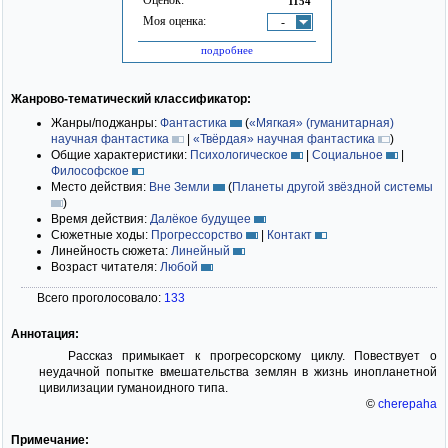
1154
Моя оценка:
-
подробнее
Жанрово-тематический классификатор:
Жанры/поджанры:
Фантастика
(
«Мягкая» (гуманитарная)
научная фантастика
|
«Твёрдая» научная фантастика
)
Общие характеристики:
Психологическое
|
Социальное
|
Философское
Место действия:
Вне Земли
(
Планеты другой звёздной системы
)
Время действия:
Далёкое будущее
Сюжетные ходы:
Прогрессорство
|
Контакт
Линейность сюжета:
Линейный
Возраст читателя:
Любой
Всего проголосовало:
133
Аннотация:
Рассказ примыкает к прогресорскому циклу. Повествует о
неудачной попытке вмешательства землян в жизнь инопланетной
цивилизации гуманоидного типа.
©
cherepaha
Примечание: