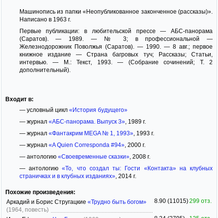
Машинопись из папки «Неопубликованное законченное (рассказы)».
Написано в 1963 г.
Первые публикации: в любительской прессе — АБС-панорама
(Саратов). — 1989. — № 3; в профессиональной —
Железнодорожник Поволжья (Саратов). — 1990. — 8 авг.; первое
книжное издание — Страна багровых туч; Рассказы; Статьи,
интервью. — М.: Текст, 1993. — (Собрание сочинений; Т. 2
дополнительный).
Входит в:
— условный цикл
«История будущего»
— журнал
«АБС-панорама. Выпуск 3»
, 1989 г.
— журнал
«Фантакрим MEGA № 1, 1993»
, 1993 г.
— журнал
«A Quien Corresponda #94»
, 2000 г.
— антологию
«Своевременные сказки»
, 2008 г.
— антологию
«То, что создал ты: Гости «Контакта» на клубных
страничках и в клубных изданиях»
, 2014 г.
Похожие произведения:
8.90 (11015)
299 отз.
Аркадий и Борис Стругацкие
«Трудно быть богом»
(1964, повесть)