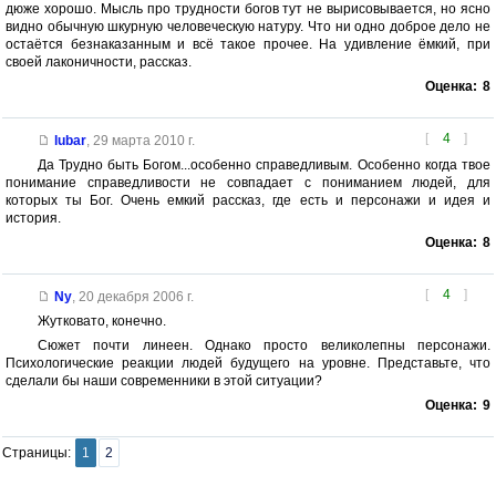
дюже хорошо. Мысль про трудности богов тут не вырисовывается, но ясно
видно обычную шкурную человеческую натуру. Что ни одно доброе дело не
остаётся безнаказанным и всё такое прочее. На удивление ёмкий, при
своей лаконичности, рассказ.
Оценка:
8
[
4
]
lubar
,
29 марта 2010 г.
Да Трудно быть Богом...особенно справедливым. Особенно когда твое
понимание справедливости не совпадает с пониманием людей, для
которых ты Бог. Очень емкий рассказ, где есть и персонажи и идея и
история.
Оценка:
8
[
4
]
Ny
,
20 декабря 2006 г.
Жутковато, конечно.
Сюжет почти линеен. Однако просто великолепны персонажи.
Психологические реакции людей будущего на уровне. Представьте, что
сделали бы наши современники в этой ситуации?
Оценка:
9
Страницы:
1
2