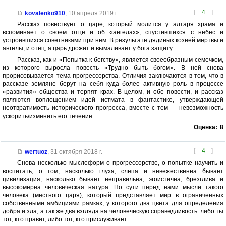
[
4
]
kovalenko910
,
10 апреля 2019 г.
Рассказ повествует о царе, который молится у алтаря храма и
вспоминает о своем отце и об «ангелах», спустившихся с небес и
устроившихся советниками при нем. В результате дядиных козней мертвы и
ангелы, и отец, а царь дрожит и вымаливает у бога защиту.
Рассказ, как и «Попытка к бегству», является своеобразным семечком,
из которого выросла повесть «Трудно быть богом». В ней снова
прорисовывается тема прогрессорства. Отличия заключаются в том, что в
рассказе земляне берут на себя куда более активную роль в процессе
«развития» общества и терпят крах. В целом, и обе повести, и рассказ
являются воплощением идей истмата в фантастике, утверждающей
неотвратимость исторического прогресса, вместе с тем — невозможность
ускорить/изменить его течение.
Оценка:
8
[
4
]
wertuoz
,
31 октября 2018 г.
Снова несколько мыслеформ о прогрессорстве, о попытке научить и
воспитать, о том, насколько глуха, слепа и невежественна бывает
цивилизация, насколько бывает неправильна, эгоистична, брезглива и
высокомерна человеческая натура. По сути перед нами мысли такого
человека (местного царя), который представляет мир в ограниченных
собственными амбициями рамках, у которого два цвета для определения
добра и зла, а так же два взгляда на человеческую справедливость: либо ты
тот, кто правит, либо тот, кто прислуживает.