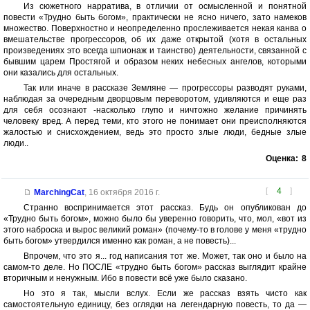
Из сюжетного нарратива, в отличии от осмысленной и понятной
повести «Трудно быть богом», практически не ясно ничего, зато намеков
множество. Поверхностно и неопределенно прослеживается некая канва о
вмешательстве прогрессоров, об их даже открытой (хотя в остальных
произведениях это всегда шпионаж и таинство) деятельности, связанной с
бывшим царем Простягой и образом неких небесных ангелов, которыми
они казались для остальных.
Так или иначе в рассказе Земляне — прогрессоры разводят руками,
наблюдая за очередным дворцовым переворотом, удивляются и еще раз
для себя осознают -насколько глупо и ничтожно желание причинять
человеку вред. А перед теми, кто этого не понимает они преисполняются
жалостью и снисхождением, ведь это просто злые люди, бедные злые
люди..
Оценка:
8
[
4
]
MarchingCat
,
16 октября 2016 г.
Странно воспринимается этот рассказ. Будь он опубликован до
«Трудно быть богом», можно было бы уверенно говорить, что, мол, «вот из
этого наброска и вырос великий роман» (почему-то в голове у меня «трудно
быть богом» утвердился именно как роман, а не повесть)...
Впрочем, что это я... год написания тот же. Может, так оно и было на
самом-то деле. Но ПОСЛЕ «трудно быть богом» рассказ выглядит крайне
вторичным и ненужным. Ибо в повести всё уже было сказано.
Но это я так, мысли вслух. Если же рассказ взять чисто как
самостоятельную единицу, без оглядки на легендарную повесть, то да —