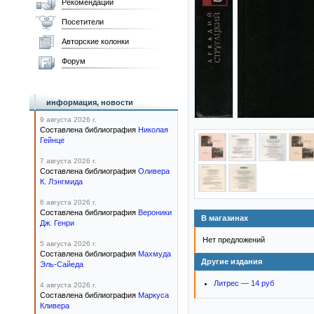
Рекомендации
Посетители
Авторские колонки
Форум
информация, новости
9 августа 2026 г.
Составлена библиография
Николая
Гейнце
7 августа 2026 г.
Составлена библиография
Оливера
К. Лэнгмида
6 августа 2026 г.
Составлена библиография
Вероники
В магазинах
Дж. Генри
Нет предложений
5 августа 2026 г.
Составлена библиография
Махмуда
Другие издания
Эль-Сайеда
Литрес — 14 руб
4 августа 2026 г.
Составлена библиография
Маркуса
Кливера