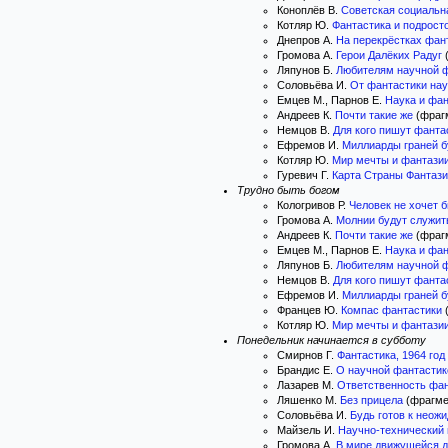
Коноплёв В.
Советская социальн
Котляр Ю.
Фантастика и подрост
Днепров А.
На перекрёстках фан
Громова А.
Герои Далёких Радуг
(
Ляпунов Б.
Любителям научной 
Соловьёва И.
От фантастики нау
Емцев М., Парнов Е.
Наука и фан
Андреев К.
Почти такие же
(фрагм
Немцов В.
Для кого пишут фанта
Ефремов И.
Миллиарды граней 
Котляр Ю.
Мир мечты и фантази
Гуревич Г.
Карта Страны Фантаз
Трудно быть богом
Кологривов Р.
Человек не хочет 
Громова А.
Молнии будут служит
Андреев К.
Почти такие же
(фрагм
Емцев М., Парнов Е.
Наука и фан
Ляпунов Б.
Любителям научной 
Немцов В.
Для кого пишут фанта
Ефремов И.
Миллиарды граней 
Францев Ю.
Компас фантастики
(
Котляр Ю.
Мир мечты и фантази
Понедельник начинается в субботу
Смирнов Г.
Фантастика, 1964 год
Брандис Е.
О научной фантастик
Лазарев М.
Ответственность фа
Ляшенко М.
Без прицела
(фрагмен
Соловьёва И.
Будь готов к неож
Майзель И.
Научно-технический 
Громова А.
В мире движущейся д