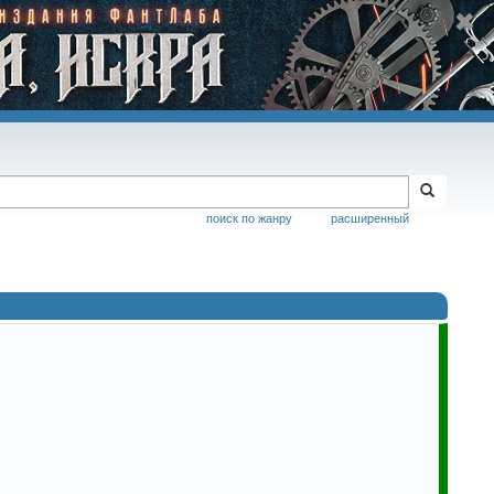
поиск по жанру
расширенный