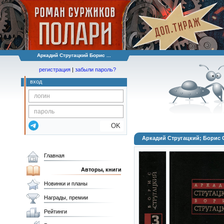
Аркадий Стругацкий Борис ...
регистрация
|
забыли пароль?
вход
OK
Аркадий Стругацкий; Борис 
Главная
Авторы, книги
Новинки и планы
Награды, премии
Рейтинги