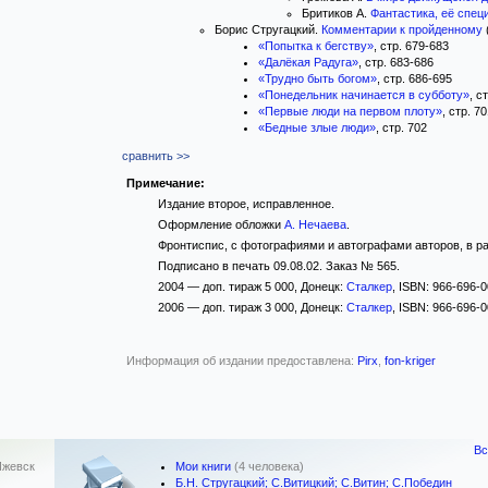
Бритиков А.
Фантастика, её спец
Борис Стругацкий.
Комментарии к пройденному
«Попытка к бегству»
, стр. 679-683
«Далёкая Радуга»
, стр. 683-686
«Трудно быть богом»
, стр. 686-695
«Понедельник начинается в субботу»
, с
«Первые люди на первом плоту»
, стр. 7
«Бедные злые люди»
, стр. 702
сравнить >>
Примечание:
Издание второе, исправленное.
Оформление обложки
А. Нечаева
.
Фронтиспис, с фотографиями и автографами авторов, в раз
Подписано в печать 09.08.02. Заказ № 565.
2004 — доп. тираж 5 000, Донецк:
Сталкер
, ISBN: 966-696-0
2006 — доп. тираж 3 000, Донецк:
Сталкер
, ISBN: 966-696-0
Информация об издании предоставлена:
Pirx
,
fon-kriger
Вс
Мои книги
(4 человека)
Ижевск
Б.Н. Стругацкий; С.Витицкий; С.Витин; С.Победин