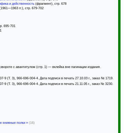
ифика и действенность
(фрагмент), стр. 678
(1961—1963 гг.), стр. 679-702
тр. 695-701
01
вороте с авантитулом (стр. 1) — вклейка вне пагинации издания.
07-9 (Т. 3), 966-696-004-4. Дата подписи в печать 27.10.03 г., заказ № 1719.
07-9 (Т. 3), 966-696-004-4. Дата подписи в печать 21.11.05 г., заказ № 3230.
е книжные полки »
(16)