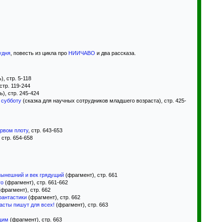
удня
, повесть из цикла про
НИИЧАВО
и два рассказа.
), стр. 5-118
стр. 119-244
ь), стр. 245-424
 субботу
(сказка для научных сотрудников младшего возраста), стр. 425-
рвом плоту
, стр. 643-653
, стр. 654-658
нынешний и век грядущий
(фрагмент), стр. 661
го
(фрагмент), стр. 661-662
фрагмент), стр. 662
фантастики
(фрагмент), стр. 662
асты пишут для всех!
(фрагмент), стр. 663
щим
(фрагмент), стр. 663