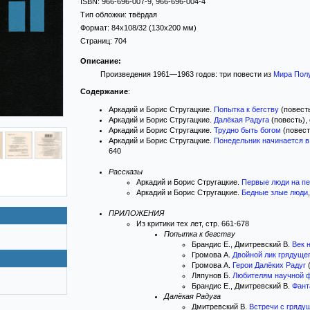
ISBN:
966-696-007-9, 966-696-004-4
Тип обложки:
твёрдая
Формат:
84x108/32
(130x200 мм)
Страниц:
704
Описание:
Произведения 1961—1963 годов: три повести из
Мира Пол
Содержание
:
Аркадий и Борис Стругацкие.
Попытка к бегству
(повесть
Аркадий и Борис Стругацкие.
Далёкая Радуга
(повесть), 
Аркадий и Борис Стругацкие.
Трудно быть богом
(повест
Аркадий и Борис Стругацкие.
Понедельник начинается в
640
Рассказы
Аркадий и Борис Стругацкие.
Первые люди на пе
Аркадий и Борис Стругацкие.
Бедные злые люди
ПРИЛОЖЕНИЯ
Из критики тех лет, стр. 661-678
Попытка к бегству
Брандис Е., Дмитревский В.
Век 
Громова А.
Двойной лик грядуще
Громова А.
Герои Далёких Радуг
(
Ляпунов Б.
Любителям научной 
Брандис Е., Дмитревский В.
Фант
Далёкая Радуга
Дмитревский В.
Встречи с гряду