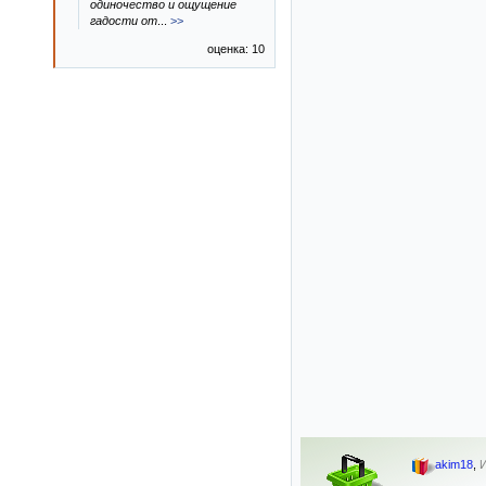
одиночество и ощущение
гадости от
...
>>
оценка: 10
akim18
,