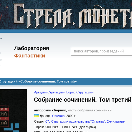
Лаборатория
Фантастики
Стругацкий «Собрание сочинений. Том третий»
Аркадий Стругацкий; Борис Стругацкий
Собрание сочинений. Том третий
авторский сборник,
часть собрания сочинений
Донецк:
Сталкер
,
2002
г.
Серия:
С/с Стругацких издательства "Сталкер". 2-е издание
Тираж:
5000 экз. + 8000 экз. (доп.тираж)