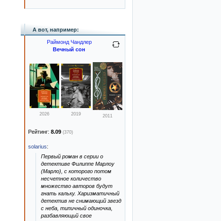
А вот, например:
Раймонд Чандлер
Вечный сон
2026
2019
2011
Рейтинг:
8.09
(370)
solarius
:
Первый роман в серии о
детективе Филиппе Марлоу
(Марло), с которого потом
несчетное количество
множество авторов будут
гнать кальку. Харизматичный
детектив не снимающий звезд
с неба, типичный одиночка,
разбавляющий свое