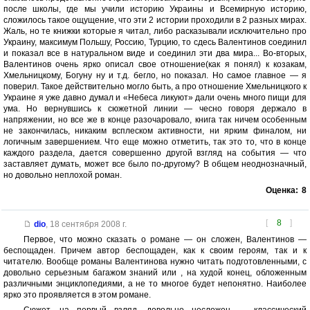
после школы, где мы учили историю Украины и Всемирную историю,
сложилось такое ощущение, что эти 2 истории проходили в 2 разных мирах.
Жаль, но те книжки которые я читал, либо расказывали исключительно про
Украину, максимум Польшу, Россию, Турцию, то сдесь Валентинов соединил
и показал все в натуральном виде и соединил эти два мира... Во-вторых,
Валентинов очень ярко описал свое отношение(как я понял) к козакам,
Хмельницкому, Богуну ну и т.д. бегло, но показал. Но самое главное — я
поверил. Такое действительно могло быть, а про отношение Хмельницкого к
Украине я уже давно думал и «Небеса ликуют» дали очень много пищи для
ума. Но вернувшись к сюжетной линии — чесно говоря держало в
напряжении, но все же в конце разочаровало, книга так ничем особенным
не закончилась, никаким всплеском активности, ни ярким финалом, ни
логичным завершением. Что еще можно отметить, так это то, что в конце
каждого раздела, дается совершенно другой взгляд на события — что
заставляет думать, может все было по-другому? В общем неоднозначный,
но довольно неплохой роман.
Оценка:
8
[
8
]
dio
,
18 сентября 2008 г.
Первое, что можно сказать о романе — он сложен, Валентинов —
беспощаден. Причем автор беспощаден, как к своим героям, так и к
читателю. Вообще романы Валентинова нужно читать подготовленными, с
довольно серьезным багажом знаний или , на худой конец, обложенным
различными энциклопедиями, а не то многое будет непонятно. Наиболее
ярко это проявляется в этом романе.