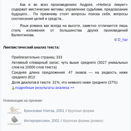
Как и во всех произведениях Андрея, «Небеса ликуют»
содержит мистические мотивы: управление судьбами, предсказание
будущего.... По прежнему стоят вопросы поиска себя, вопросы
соотнесения целей и средств...
Язык романа как всегда на высоте, заметно отличается лишь
стиль изложения от большинства других произведений
Валентинова.
©
D_har
Лингвистический анализ текста:
Приблизительно страниц: 333
Активный словарный запас: чуть выше среднего (3027 уникальных
слов на 10000 слов текста)
Средняя длина предложения: 47 знаков — на редкость ниже
среднего (81)!
Доля диалогов в тексте: 31%, что немного ниже среднего (37%)
подробные результаты анализа >>
Номинации на премии:
Бронзовая Улитка, 2001
//
Крупная форма
номинант
Интерпресскон, 2001
//
Крупная форма (роман)
номинант