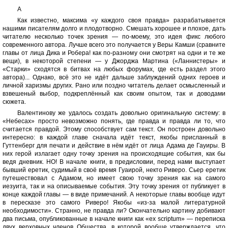
A
Как известно, максима «у каждого своя правда» разрабатывается
нашими писателям долго и плодотворно. Смешать хорошее и плохое, дать
читателю несколько точек зрения — по-моему, это идея фикс любого
современного автора. Лучше всего это получается у Веры Камши (сравните
главы от лица Дика и Робера! как по-разному они смотрят на одни и те же
вещи), в некоторой степени — у Джорджа Мартина («Ланнистеры» и
«Старки» сходятся в битвах на любых форумах, где есть раздел этого
автора)... Однако, всё это не идёт дальше заблуждений одних героев и
личной харизмы других. Рано или поздно читатель делает осмысленный и
взвешеный выбор, подкреплённый как своим опытом, так и доводами
сюжета.
Валентинову же удалось создать довольно оригинальную систему: в
«Небесах» просто невозможно понять, где правда и правда ли то, что
считается правдой. Этому способствует сам текст. Он построен довольно
интересно: в каждой главе сначала идёт текст, якобы присланный в
Гуттенберг для печати и действие в нём идёт от лица Адама де Гауиры. В
них герой излагает одну точку зрения на происходящие события, как бы
ведя дневник. НО! В начале книги, в предисловии, перед нами выступает
бывший еретик, судимый в своё время Гуаирой, некто Риверо. Сьер еретик
путешествовал с Адамом, но имеет свою точку зрения как на самого
иезуита, так и на описываемые события. Эту точку зрения от публикует в
конце каждой главы — в виде примечаний. А некоторые главы вообще идут
в пересказе это самого Риверо! Якобы «из-за малой литературной
необходимости». Странно, не правда ли? Окончательно картину добивают
два письма, опубликованные в начале книги как «ex scriptum» — переписка
двух верховных членов Общества, в которой вообще утверждается, что