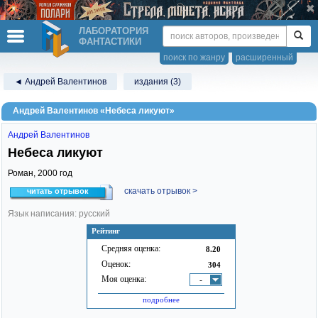
ЛАБОРАТОРИЯ
ФАНТАСТИКИ
поиск по жанру
расширенный
◄ Андрей Валентинов
издания (3)
Андрей Валентинов «Небеса ликуют»
Андрей Валентинов
Небеса ликуют
Роман,
2000
год
скачать отрывок >
читать отрывок
Язык написания: русский
Рейтинг
Средняя оценка:
8.20
Оценок:
304
Моя оценка:
-
подробнее