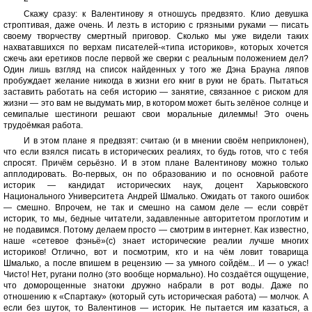
Скажу сразу: к Валентинову я отношусь предвзято. Клио девушка
строптивая, даже очень. И лезть в историю с грязными руками — писать
своему творчеству смертный приговор. Сколько мы уже видели таких
нахватавшихся по верхам писателей-«типа историков», которых хочется
сжечь аки еретиков после первой же сверки с реальным положением дел?
Один лишь взгляд на список найденных у того же Дэна Брауна ляпов
пробуждает желание никогда в жизни его книг в руки не брать. Пытаться
заставить работать на себя историю — занятие, связанное с риском для
жизни — это вам не выдумать мир, в котором может быть зелёное солнце и
семипалые шестиноги решают свои моральные дилеммы! Это очень
трудоёмкая работа.
И в этом плане я предвзят: считаю (и в мнении своём неприклонен),
что если взялся писать в исторических реалиях, то будь готов, что с тебя
спросят. Причём серьёзно. И в этом плане Валентинову можно только
апплодировать. Во-первых, он по образованию и по основной работе
историк — кандидат исторических наук, доцент Харьковского
Национального Университета Андрей Шмалько. Ожидать от такого ошибок
— смешно. Впрочем, не так и смешно на самом деле — если соврёт
историк, то мы, бедные читатели, задавленные авторитетом проглотим и
не подавимся. Потому делаем просто — смотрим в интернет. Как известно,
наше «сетевое фэньё»(с) знает исторические реалии лучше многих
историков! Отлично, вот и посмотрим, кто и на чём ловит товарища
Шмалько, а после впишем в рецензию — за умного сойдём... И — о ужас!
Чисто! Нет, ругани полно (это вообще нормально). Но создаётся ощущение,
что доморощенные знатоки дружно набрали в рот воды. Даже по
отношению к «Спартаку» (который суть историческая работа) — молчок. А
если без шуток, то Валентинов — историк. Не пытается им казаться, а