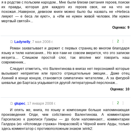
я в родстве с польским народом... Мне были близки скитания героев, поиски
их правды, которая для каждого из героев своя, ни на что не
похожая...Наверное, девизом книги можно было бы назвать не «Небеса
ликуют — е беса ли куют», а «Им не нужен живой человек. Им нужен
мертвый святой»...
Оценка:
9
[
2
]
Ladynelly
,
7 мая 2008 г.
Роман захватывает и держит с первых страниц во многом благодаря
языку и тилю написания... Но все-таки не совсем вкерится, что это записки
иезуита.... Слишком простой слог, так вполне мог говорить наш
современник...
Следует отметить, что Валентинова в книгах нет персонажей которые
вызывают неприятие или просто отрицательные эмоции... Даже отец
Азиний в конце концов, становится симпатичен читателям... А за фигурой
шевалье дю Бартаса угадывается другой литературный перслонаж...
Оценка:
10
[
2
]
glupec
,
17 января 2008 г.
И опять же, книга, по языку и композиции больше напоминающая
произведения Олди, чем собственно Валентинова. А комментарии
Гарсиласио к рукописи Гуаиры — до боли напоминают... комментарии
Галдора (из «Исповеди стража» Некрасовой) к Чёрной книге Арды, только
здесь комментатор с противоположным знаком :wink2: