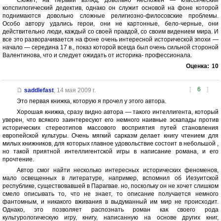
Сюжет, на первый взляд, довольно несложен — классический
копспилогический дедектив, однако он служит основой на фоне которой
поднимаются довольно сложные религиозно-филосовские проблемы.
Особо автору удались герои, они не картонные, бело-черные, они
действительно люди, каждый со своей правдой, со своим видением мира. И
все это разворачивается на фоне очень интересной исторической эпохи —
начало — середина 17 в., показ которой всегда был очень сильной стороной
Валентинова, что и следует ожидать от историка- профессионала.
Оценка:
10
[
6
]
saddlefast
,
14 мая 2009 г.
Это первая книжка, которую я прочел у этого автора.
Хорошая книжка, сразу видно автора — такого интеллигента, который
уверен, что всякого заинтересуют его немного наивные эскапады против
исторических стереотипов массового восприятия путей становления
европейской культуры. Очень мягкий сарказм делает книгу чтением для
милых книжников, для которых главное удовольствие состоит в небольшой ,
но такой приятной интеллигентской игры в написание романа, и его
прочтение.
Автор смог найти несколько интересных исторических феноменов,
мало освещенных в литературе, например, вспомнил об Иезуитской
республике, существовавшей в Парагвае. но, поскольку он не хочет слишком
смело описывать то, что не знает, то описание получается немного
фантомным, и никакого вживания в выдуманный им мир не происходит.
Однако, это позволяет распознать роман как своего рода
культурологическую игру, книгу, написанную на основе других книг,