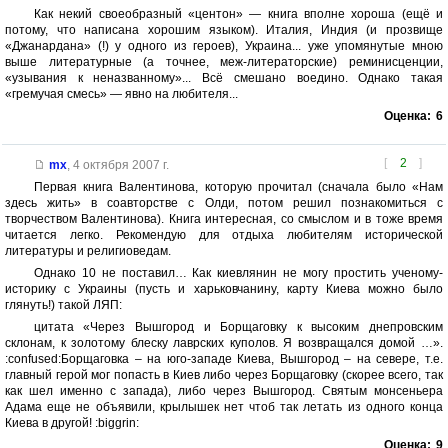
Как некий своеобразный «центон» — книга вполне хороша (ещё и
потому, что написана хорошим языком). Италия, Индия (и прозвище
«Джанардана» (!) у одного из героев), Украина... уже упомянутые мною
выше литературные (а точнее, меж-литераторские) реминисценции,
«узывания к неназванному»... Всё смешано воедино. Однако такая
«гремучая смесь» — явно на любителя...
Оценка:
6
[
2
]
mx
,
4 октября 2007 г.
Первая книга Валентинова, которую прочитал (сначала было «Нам
здесь жить» в соавторстве с Олди, потом решил познакомиться с
творчеством Валентинова). Книга интересная, со смыслом и в тоже время
читается легко. Рекомендую для отдыха любителям исторической
литературы и религиоведам.
Однако 10 не поставил… Как киевлянин не могу простить ученому-
историку с Украины (пусть и харьковчанину, карту Киева можно было
глянуть!) такой ЛЯП:
цитата «Через Вышгород и Борщаговку к высоким днепровским
склонам, к золотому блеску лаврских куполов. Я возвращался домой …».
:confused:Борщаговка – на юго-западе Киева, Вышгород – на севере, т.е.
главный герой мог попасть в Киев либо через Борщаговку (скорее всего, так
как шел именно с запада), либо через Вышгород. Святым монсеньера
Адама еще не объявили, крылышек нет чтоб так летать из одного конца
Киева в другой! :biggrin:
Оценка:
9