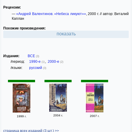
Рецензии:
—
«Андрей Валентинов. «Небеса ликуют»»
, 2000 г. // автор: Виталий
Каплан
Похожие произведения:
показать
Издания:
ВСЕ
(3)
/период:
1990-е
,
2000-е
(1)
(2)
/языки:
русский
(3)
2004 г.
2007 г.
1999 г.
страница всех изданий (3 шт.) >>