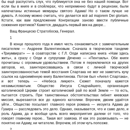
бы ещё распустить слух, что публикуется она не без нашей помощи. Вот
если бы в книге и в спойлерах, что непременно будут в рецензии, были
напечатаны истинные мемуары святого Адама! Но о таком лучше не
думать. А посему можно считать, что делается всё ad majorem Dei gloriam.
Кстати, как вам предложение Конгрегации заново ввести публичные
сожжения еретиков? Кажется, двадцать первый век на дворе...
Ващ Францеско Стратобоска, Генерал.
1
В конце прошлого года я имел честь ознакомиться с замечательным
писателем — Андреем Валентиновым. Сначала в творческом тандеме
«Триумвират» — в соавторстве с Г.Л. Олди написана книга «Нам здесь
жить», а сразу с Олди и супругами Дяченко — «Пентакль». Обе книги
прочитаны с огромным удовольствием. Потом я переключился на других
авторов, но, заинтересовавшись в связи с личной творческой
заинтересованностью темой восстания Спартака не мог не заметить кучу
ссылок на одноимённую книгу Валентинова. Потом был «Ангел Спартака»,
и вот теперь — «Небеса ликуют». Сюжет поначалу кажется
незамысловатым. Общество Иисуса Сладчайшего, организация
католической Церкви строит католический рай по всей Земле — то есть,
пытается строить. При таинственных обстоятельствах гибнет киевская
миссия, вырезаются все до единого католики. Впрочем, двоим удаётся
уйти... Общество посылает главного героя романа — иезуита Адама де
Гуаира — расследовать это дело. Однако, оказывается, что и само дело, и
роль Адама, да и вообще цель всего мироприятия далеки от того, что
говорят главному герою... Такая вот завязка. И как это развязывать — не
понятно ни Адаму, ни читателю. Впрочем, об этом чуть попозже.
2