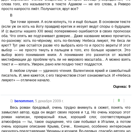
слова того, кто называется в тексте Адамом — не его слова, а Риверо
просто напросто лжёт. Получается, врут все?
В
Три точки зрения. А если копнуть, то и ещё больше. В основном тексте
(если уж он хоть на йоту правдив) еретик и иезуит ведут споры о будущем.
И (с высоты нашего XXI века) попеременно ошибаются в своих прогнозах
оба. Что опять же подтачивает доверие... Даже название можно прочитать
по-разному: хоть по-чёрному, хоть по-белому. Небеса ликуют, Не беса ли
куют? Тут уже остаётся разве что выбрать кого-то и просто верить! И этот
выбор — не просто ткнуть в пальцем в того, кто больше нравится. Это
выбор всего понимания книги. А понимание это разнится от жалкой
мистификации до проблем чуть ли не мирового масштаба... А можно взять
текст и — копать. Уверен, рано или поздно текст поддастся.
В любом случае — удачного чтения. Валентинов яркий и самобытный
писатель. И, мне кажется, с его творчеством стоит ознакомиться. И «Небеса
ликуют» — отличное начало.
Оценка:
9
[
8
]
benommen
,
5 декабря 2009 г.
Весь роман бредовый, очень трудно вникнуть в сюжет, понять что
замыслил автор, куда он ведет своих героев и т.д. Но очень хорошо этот
роман написан, прекрасный язык, хороший слог, соответствующая
атмосфера — ты, такое ощущение, что сам побывал в Италии, а потом
очень хорошее описание Крыма, Сечи... Конешно, особенно интересным
оказалось представление Украины и козаков. Во-первых, спасибо автору, но