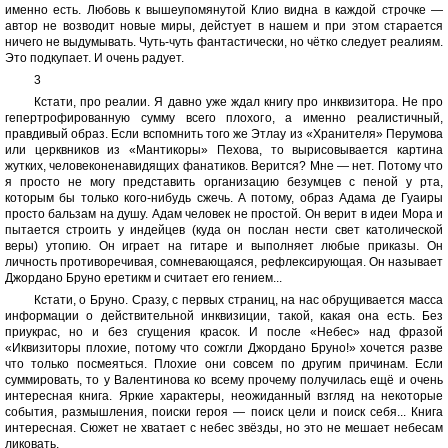
именно есть. Любовь к вышеупомянутой Клио видна в каждой строчке —
автор не возводит новые миры, дейстует в нашем и при этом старается
ничего не выдумывать. Чуть-чуть фантастически, но чётко следует реалиям.
Это подкупает. И очень радует.
3
Кстати, про реалии. Я давно уже ждал книгу про инквизитора. Не про
гепертрофированную сумму всего плохого, а именно реалистичный,
правдивый образ. Если вспомнить того же Этлау из «Хранителя» Перумова
или церквников из «Мантикоры» Пехова, то вырисовывается картина
жутких, человеконенавидящих фанатиков. Верится? Мне — нет. Потому что
я просто не могу представить организацию безумцев с пеной у рта,
которым бы только кого-нибудь сжечь. А потому, образ Адама де Гуаиры
просто бальзам на душу. Адам человек не простой. Он верит в идеи Мора и
пытается строить у индейцев (куда он послан нести свет католической
веры) утопию. Он играет на гитаре и выполняет любые приказы. Он
личность противоречивая, сомневающаяся, рефлексирующая. Он называет
Джордано Бруно еретикм и считает его гением...
Кстати, о Бруно. Сразу, с первых страниц, на нас обрущивается масса
информации о действительной инквизиции, такой, какая она есть. Без
приукрас, но и без сгущения красок. И после «Небес» над фразой
«Иквизиторы плохие, потому что сожгли Джордано Бруно!» хочется разве
что только посмеяться. Плохие они совсем по другим причинам. Если
суммировать, то у Валентинова ко всему прочему получилась ещё и очень
интересная книга. Яркие характеры, неожиданный взгляд на некоторые
события, размышления, поиски героя — поиск цели и поиск себя... Книга
интересная. Сюжет не хватает с небес звёзды, но это не мешает небесам
ликовать.