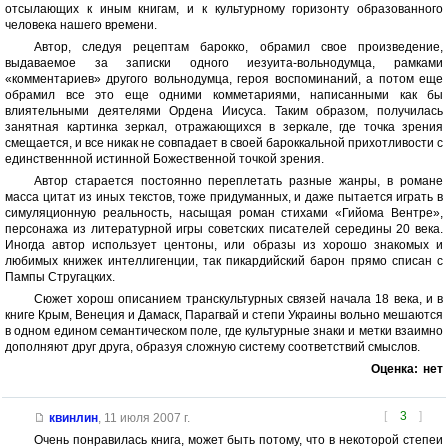
отсылающих к иным книгам, и к культурному горизонту образованного
человека нашего времени.
Автор, следуя рецептам барокко, обрамил свое произведение,
выдаваемое за записки одного иезуита-вольнодумца, рамками
«комментариев» другого вольнодумца, героя воспоминаний, а потом еще
обрамил все это еще одними комметариями, написанными как бы
влиятельными деятелями Ордена Иисуса. Таким образом, получилась
занятная картинка зеркал, отражающихся в зеркале, где точка зрения
смещается, и все никак не совпадает в своей бароккальной прихотливости с
единственнной истинной Божественной точкой зрения.
Автор старается постоянно переплетать разные жанры, в романе
масса цитат из иных текстов, тоже придуманных, и даже пытается играть в
симуляционную реальность, насыщая роман стихами «Гийома Вентре»,
персонажа из литературной игры советских писателей середины 20 века.
Иногда автор использует центоны, или образы из хорошо знакомых и
любимых книжек интеллигенции, так пикардийский барон прямо списан с
Пампы Стругацких.
Сюжет хорош описанием транскультурных связей начала 18 века, и в
книге Крым, Венеция и Дамаск, Парагвай и степи Украины вольно мешаются
в одном едином семантическом поле, где культурные знаки и метки взаимно
дополняют друг друга, образуя сложную систему соответствий смыслов.
Оценка:
нет
[
3
]
квинлин
,
11 июля 2007 г.
Очень понравилась книга, может быть потому, что в некоторой степеи