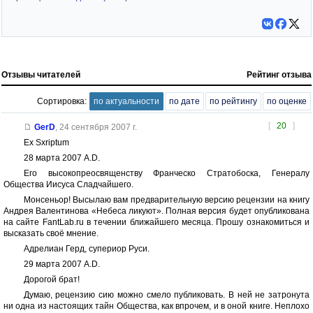
Отзывы читателей
Рейтинг отзыва
Сортировка:
по актуальности
по дате
по рейтингу
по оценке
[
20
]
GerD
,
24 сентября 2007 г.
Ex Sxriptum
28 марта 2007 A.D.
Его высокопреосвященству Франческо Стратобоска, Генералу
Общества Иисуса Сладчайшего.
Монсеньор! Высылаю вам предварительную версию рецензии на книгу
Андрея Валентинова «Небеса ликуют». Полная версия будет опубликована
на сайте FantLab.ru в течении ближайшего месяца. Прошу ознакомиться и
высказать своё мнение.
Адрелиан Герд, супериор Руси.
29 марта 2007 A.D.
Дорогой брат!
Думаю, рецензию сию можно смело публиковать. В ней не затронута
ни одна из настоящих тайн Общества, как впрочем, и в оной книге. Неплохо