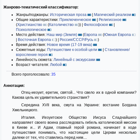
Жанрово-тематический классификатор:
Жанры/поджанры:
Историческая проза
|
Магический реализм
Общие характеристики:
Приключенческое
|
Религиозное
(
Христианство
(
Католичество
)
)
|
Философское
|
Психологическое
Место действия:
Наш мир (Земля)
(
Европа
(
Южная Европа
|
Восточная Европа
)
|
Россия/СССР/Русь
)
Время действия:
Новое время (17-19 века)
Сюжетные ходы:
Путешествие к особой цели
|
Становление/
взросление героя
Линейность сюжета:
Линейный с экскурсами
Возраст читателя:
Любой
Всего проголосовало:
35
Аннотация:
Отец-иезуит, еретик, святой... Что свело их в одной компании?
Какова цель их удивительного странствия?
Середина XVII века, смута на Украине: востание Богдана
Хмельницкого.
Италия. Иезуитское Общество Иисуса Сладчайшего
направляет своего воина расследовать гибель католической миссии
в Киеве и... И Адам, главный герой романа, начинает в ходе
путешествия понимать, что настоящие цели Церкви несколько
далеки от тех, что ставились перед ним....