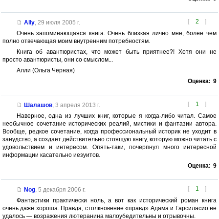
[
2
]
Ally
,
29 июля 2005 г.
Очень запоминающаяся книга. Очень близкая лично мне, более чем
полно отвечающая моим внутренним потребностям.
Книга об авантюристах, что может быть приятнее?! Хотя они не
просто авантюристы, они со смыслом...
Алли (Ольга Черная)
Оценка:
9
[
1
]
Шалашов
,
3 апреля 2013 г.
Наверное, одна из лучших книг, которые я когда-либо читал. Самое
необычное сочетание исторических реалий, мистики и фантазии автора.
Вообще, редкое сочетание, когда профессиональный историк не уходит в
занудство, а создает действительно стоящую книгу, которую можно читать с
удовольствием и интересом. Опять-таки, почерпнул много интересной
информации касательно иезуитов.
Оценка:
9
[
1
]
Nog
,
5 декабря 2006 г.
Фантастики практически ноль, а вот как исторический роман книга
очень даже хороша. Правда, столкновение «правд» Адама и Гарсиласио не
удалось — возражения лютеранина малоубедительны и отрывочны.