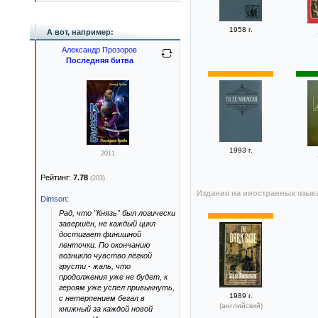
1958 г.
А вот, например:
Александр Прозоров
Последняя битва
1993 г.
2011
Рейтинг:
7.78
(203)
Издания на иностранных язык
Dimson
:
Рад, что "Князь" был логически
завершён, не каждый цикл
достигает финишной
ленточки. По окончанию
возникло чувство лёгкой
грусти - жаль, что
продолжения уже не будет, к
героям уже успел привыкнуть,
1989 г.
с нетерпением бегал в
(английский)
книжный за каждой новой