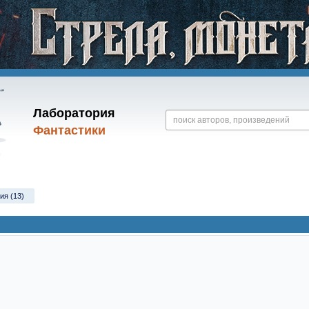
Лаборатория
Фантастики
ия (13)