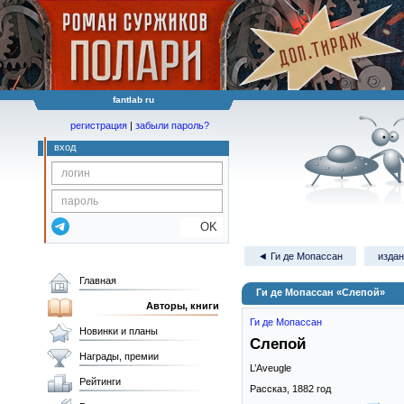
fantlab ru
регистрация
|
забыли пароль?
вход
OK
◄ Ги де Мопассан
издан
Главная
Ги де Мопассан «Слепой»
Авторы, книги
Ги де Мопассан
Новинки и планы
Слепой
Награды, премии
L’Aveugle
Рейтинги
Рассказ,
1882
год