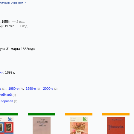
качать отрывок >
; 1958 г.
— 2 изд.
й)
; 1978 г.
— 7 изд.
уа» 31 марта 1882года.
н»
, 1899 г.
-е
,
1980-е
,
1990-е
,
2000-е
(1)
(7)
(2)
(2)
лийский
(1)
 Корнеев
(7)