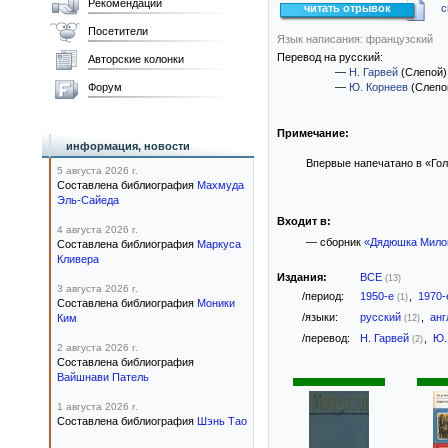
Рекомендации
читать отрывок
с
Посетители
Язык написания: французский
Перевод на русский:
Авторские колонки
—
Н. Гарвей
(Слепой)
Форум
—
Ю. Корнеев
(Слепо
Примечание:
информация, новости
Впервые напечатано в «Гол
5 августа 2026 г.
Составлена библиография
Махмуда
Эль-Сайеда
Входит в:
4 августа 2026 г.
— сборник
«Дядюшка Мило
Составлена библиография
Маркуса
Кливера
Издания:
ВСЕ
(13)
3 августа 2026 г.
/период:
1950-е
,
1970
(1)
Составлена библиография
Моники
/языки:
русский
,
анг
Ким
(12)
/перевод:
Н. Гарвей
,
Ю.
(2)
2 августа 2026 г.
Составлена библиография
Вайшнави Патель
1 августа 2026 г.
Составлена библиография
Шэнь Тао