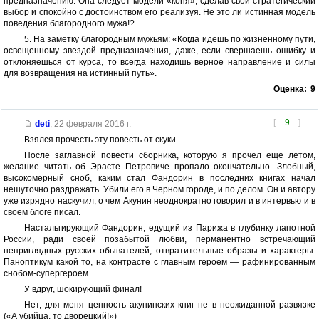
предназначению. Она следует модели «коня», сделав свой стратегический
выбор и спокойно с достоинством его реализуя. Не это ли истинная модель
поведения благородного мужа!?
5. На заметку благородным мужьям: «Когда идешь по жизненному пути,
освещенному звездой предназначения, даже, если свершаешь ошибку и
отклоняешься от курса, то всегда находишь верное направление и силы
для возвращения на истинный путь».
Оценка:
9
[
9
]
deti
,
22 февраля 2016 г.
Взялся прочесть эту повесть от скуки.
После заглавной повести сборника, которую я прочел еще летом,
желание читать об Эрасте Петровиче пропало окончательно. Злобный,
высокомерный сноб, каким стал Фандорин в последних книгах начал
нешуточно раздражать. Убили его в Черном городе, и по делом. Он и автору
уже изрядно наскучил, о чем Акунин неоднократно говорил и в интервью и в
своем блоге писал.
Настальгирующий Фандорин, едущий из Парижа в глубинку лапотной
России, ради своей позабытой любви, перманентно встречающий
неприглядных русских обывателей, отвратительные образы и характеры.
Паноптикум какой то, на контрасте с главным героем — рафинированным
снобом-супергероем...
У вдруг, шокирующий финал!
Нет, для меня ценность акунинских книг не в неожиданной развязке
(«А убийца, то дворецкий!»)