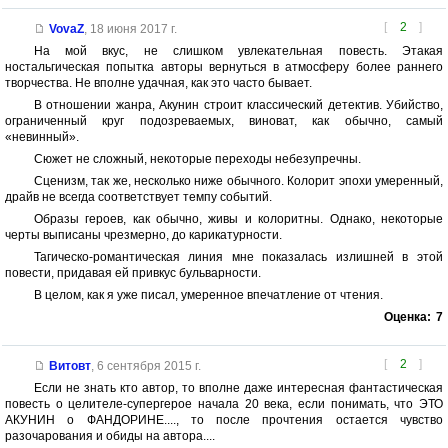
[
2
]
VovaZ
,
18 июня 2017 г.
На мой вкус, не слишком увлекательная повесть. Этакая
ностальгическая попытка авторы вернуться в атмосферу более раннего
творчества. Не вполне удачная, как это часто бывает.
В отношении жанра, Акунин строит классический детектив. Убийство,
ограниченный круг подозреваемых, виноват, как обычно, самый
«невинный».
Сюжет не сложный, некоторые переходы небезупречны.
Сценизм, так же, несколько ниже обычного. Колорит эпохи умеренный,
драйв не всегда соответствует темпу событий.
Образы героев, как обычно, живы и колоритны. Однако, некоторые
черты выписаны чрезмерно, до карикатурности.
Тагическо-романтическая линия мне показалась излишней в этой
повести, придавая ей привкус бульварности.
В целом, как я уже писал, умеренное впечатление от чтения.
Оценка:
7
[
2
]
Витовт
,
6 сентября 2015 г.
Если не знать кто автор, то вполне даже интересная фантастическая
повесть о целителе-супергерое начала 20 века, если понимать, что ЭТО
АКУНИН о ФАНДОРИНЕ...., то после прочтения остается чувство
разочарования и обиды на автора....