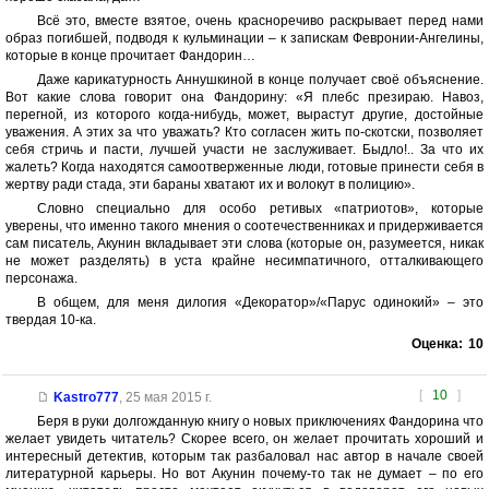
Всё это, вместе взятое, очень красноречиво раскрывает перед нами
образ погибшей, подводя к кульминации – к запискам Февронии-Ангелины,
которые в конце прочитает Фандорин…
Даже карикатурность Аннушкиной в конце получает своё объяснение.
Вот какие слова говорит она Фандорину: «Я плебс презираю. Навоз,
перегной, из которого когда-нибудь, может, вырастут другие, достойные
уважения. А этих за что уважать? Кто согласен жить по-скотски, позволяет
себя стричь и пасти, лучшей участи не заслуживает. Быдло!.. За что их
жалеть? Когда находятся самоотверженные люди, готовые принести себя в
жертву ради стада, эти бараны хватают их и волокут в полицию».
Словно специально для особо ретивых «патриотов», которые
уверены, что именно такого мнения о соотечественниках и придерживается
сам писатель, Акунин вкладывает эти слова (которые он, разумеется, никак
не может разделять) в уста крайне несимпатичного, отталкивающего
персонажа.
В общем, для меня дилогия «Декоратор»/«Парус одинокий» – это
твердая 10-ка.
Оценка:
10
[
10
]
Kastro777
,
25 мая 2015 г.
Беря в руки долгожданную книгу о новых приключениях Фандорина что
желает увидеть читатель? Скорее всего, он желает прочитать хороший и
интересный детектив, которым так разбаловал нас автор в начале своей
литературной карьеры. Но вот Акунин почему-то так не думает – по его