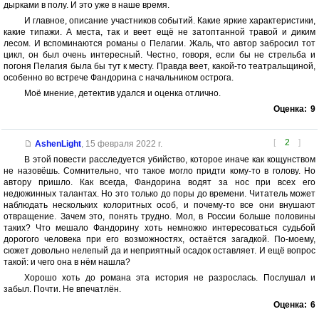
дырками в полу. И это уже в наше время.
И главное, описание участников событий. Какие яркие характеристики,
какие типажи. А места, так и веет ещё не затоптанной травой и диким
лесом. И вспоминаются романы о Пелагии. Жаль, что автор забросил тот
цикл, он был очень интересный. Честно, говоря, если бы не стрельба и
погоня Пелагия была бы тут к месту. Правда веет, какой-то театральщиной,
особенно во встрече Фандорина с начальником острога.
Моё мнение, детектив удался и оценка отлично.
Оценка:
9
[
2
]
AshenLight
,
15 февраля 2022 г.
В этой повести расследуется убийство, которое иначе как кощунством
не назовёшь. Сомнительно, что такое могло придти кому-то в голову. Но
автору пришло. Как всегда, Фандорина водят за нос при всех его
недюжинных талантах. Но это только до поры до времени. Читатель может
наблюдать нескольких колоритных особ, и почему-то все они внушают
отвращение. Зачем это, понять трудно. Мол, в России больше половины
таких? Что мешало Фандорину хоть немножко интересоваться судьбой
дорогого человека при его возможностях, остаётся загадкой. По-моему,
сюжет довольно нелепый да и неприятный осадок оставляет. И ещё вопрос
такой: и чего она в нём нашла?
Хорошо хоть до романа эта история не разрослась. Послушал и
забыл. Почти. Не впечатлён.
Оценка:
6