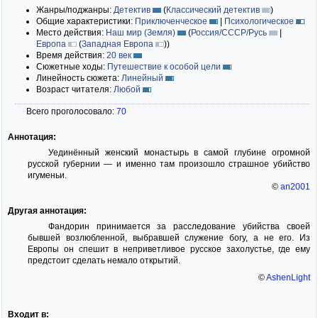
Жанры/поджанры:
Детектив
(
Классический детектив
)
Общие характеристики:
Приключенческое
|
Психологическое
Место действия:
Наш мир (Земля)
(
Россия/СССР/Русь
|
Европа
(
Западная Европа
)
)
Время действия:
20 век
Сюжетные ходы:
Путешествие к особой цели
Линейность сюжета:
Линейный
Возраст читателя:
Любой
Всего проголосовало:
70
Аннотация:
Уединённый женский монастырь в самой глубине огромной
русской губернии — и именно там произошло страшное убийство
игуменьи.
©
an2001
Другая аннотация:
Фандорин принимается за расследование убийства своей
бывшей возлюбленной, выбравшей служение богу, а не его. Из
Европы он спешит в неприветливое русское захолустье, где ему
предстоит сделать немало открытий.
©
AshenLight
Входит в: