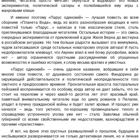
мнению, читатель просто мечтает окунуться в водоворот его новых
экспериментов, политической сатиры и полюбившейся ему игры с
жанровыми клише.
И именно поэтому «Парус одинокий» — лучшая повесть во всем
сборнике «Планета Вода», ведь из всего разнообразия входящих в него
повестей только «Парус…» написан в том классическом стиле, столь
приглянувшемся благодарным читателям. Остальные истории — это смесь
очередных экспериментов от приключений в духе Жюля Верна до вестерна
в российском антураже. Но тем больше радости вызывает эта жемчужина,
чудом затесавшаяся среди остальных новаторских опусов автора! И пусть
недоброжелатели клевещут, что Акунин влил в неё бочку русофобии, вовсе
нет – автор ограничился грустными рассуждениями об упущенных
возможностях и ошибках истории, к слову весьма кратких и уместных.
«Парус одинокий» — очень удачное название, вобравшее в себя
многие слои повести, от душевного состоянию самого Фандорина до
окружающей действительности и политической неопределенности того
смутного и предгрозового времени. Пронзительная красота пасторальных
пейзажей воспринимается по особому, когда автор не дает забыть, что он
стоит на переломе и через какой-то десяток лет этот красивый край,
памятный внимательному читателю еще по циклу романов о Пелагии,
упадет в пучину гражданской войны и будет залит кровью. И процесс уже
начался – ведь того уютного, по-хорошему провинциально тихого и
справедливо устроенного уголка уже нет – стало Заволжье обычной
губернией со всеми свойственными им недостатками, казнокрадством и
прочими «прелестями».
И вот, на фоне этих грустных размышлений о прошлом, будущем и
несбывшемся разворачивается не только детективная линия, но и личная