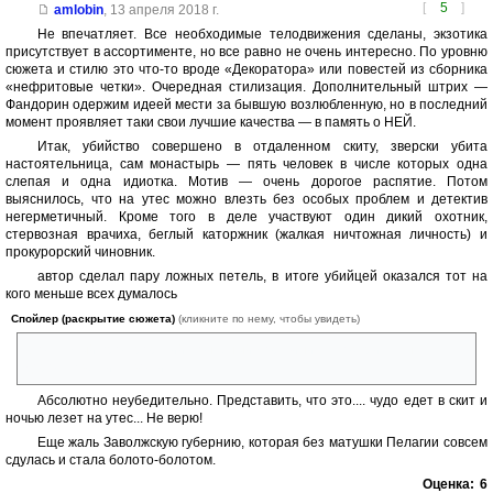
[
5
]
amlobin
,
13 апреля 2018 г.
Не впечатляет. Все необходимые телодвижения сделаны, экзотика
присутствует в ассортименте, но все равно не очень интересно. По уровню
сюжета и стилю это что-то вроде «Декоратора» или повестей из сборника
«нефритовые четки». Очередная стилизация. Дополнительный штрих —
Фандорин одержим идеей мести за бывшую возлюбленную, но в последний
момент проявляет таки свои лучшие качества — в память о НЕЙ.
Итак, убийство совершено в отдаленном скиту, зверски убита
настоятельница, сам монастырь — пять человек в числе которых одна
слепая и одна идиотка. Мотив — очень дорогое распятие. Потом
выяснилось, что на утес можно влезть без особых проблем и детектив
негерметичный. Кроме того в деле участвуют один дикий охотник,
стервозная врачиха, беглый каторжник (жалкая ничтожная личность) и
прокурорский чиновник.
автор сделал пару ложных петель, в итоге убийцей оказался тот на
кого меньше всех думалось
Спойлер (раскрытие сюжета)
(кликните по нему, чтобы увидеть)
этот самый прокурорский, конченый морфинист. Позарился на
дорогую вещицу, вот и
Абсолютно неубедительно. Представить, что это.... чудо едет в скит и
ночью лезет на утес... Не верю!
Еще жаль Заволжскую губернию, которая без матушки Пелагии совсем
сдулась и стала болото-болотом.
Оценка:
6