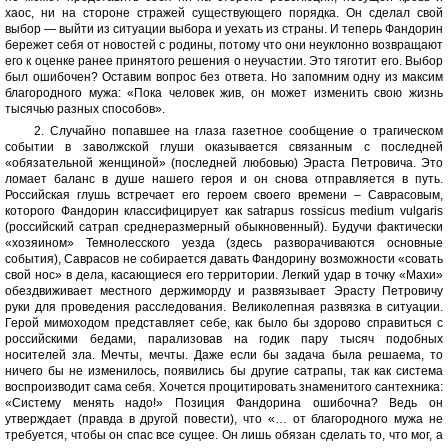
хаос, ни на стороне стражей существующего порядка. Он сделал свой
выбор — выйти из ситуации выбора и уехать из страны. И теперь Фандорин
бережет себя от новостей с родины, потому что они неуклонно возвращают
его к оценке ранее принятого решения о неучастии. Это тяготит его. Выбор
был ошибочен? Оставим вопрос без ответа. Но запомним одну из максим
благородного мужа: «Пока человек жив, он может изменить свою жизнь
тысячью разных способов».
2. Случайно попавшее на глаза газетное сообщение о трагическом
событии в заволжской глуши оказывается связанным с последней
«обязательной женщиной» (последней любовью) Эраста Петровича. Это
ломает баланс в душе нашего героя и он снова отправляется в путь.
Российская глушь встречает его героем своего времени – Саврасовым,
которого Фандорин классифицирует как satrapus rossicus medium vulgaris
(российский сатрап среднеразмерный обыкновенный). Будучи фактически
«хозяином» Темнолесского уезда (здесь разворачиваются основные
события), Саврасов не собирается давать Фандорину возможности «совать
свой нос» в дела, касающиеся его территории. Легкий удар в точку «Махи»
обездвиживает местного держиморду и развязывает Эрасту Петровичу
руки для проведения расследования. Великолепная развязка в ситуации.
Герой мимоходом представляет себе, как было бы здорово справиться с
российскими бедами, парализовав на годик пару тысяч подобных
носителей зла. Мечты, мечты. Даже если бы задача была решаема, то
ничего бы не изменилось, появились бы другие сатрапы, так как система
воспроизводит сама себя. Хочется процитировать знаменитого сантехника:
«Систему менять надо!» Позиция Фандорина ошибочна? Ведь он
утверждает (правда в другой повести), что «… от благородного мужа не
требуется, чтобы он спас все сущее. Он лишь обязан сделать то, что мог, а