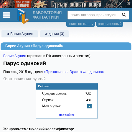
ЛАБОРАТОРИЯ
ФАНТАСТИКИ
поиск по жанру
расширенный
◄ Борис Акунин
издания (3)
Борис Акунин «Парус одинокий»
Борис Акунин
(признан в РФ иностранным агентом)
Парус одинокий
Повесть,
2015
год; цикл
«Приключения Эраста Фандорина»
Язык написания: русский
Рейтинг
Средняя оценка:
7.52
Оценок:
439
Моя оценка:
-
подробнее
Жанрово-тематический классификатор: