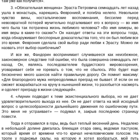
там уже как получится».
3. «Обязательная женщина» Эраста Петровича семнадцать лет назад
ушла в монастырь, нарекшись Февронией, и погибла нелепо. Невольное
чувство вины, ностальгические воспоминания, бессилие перед
невозвратной потерей мучительно подталкивают его к вопросу — во имя
чего была так потрачена жизнь любимого человека? «Во имя химеры, во
имя веры в какие-то сказки?» Он находит ответы на эти вопросы тогда,
когда обнаруживает бесспорные доказательства того, что он был любим все
это время. Феврония сделала свой выбор ради любви к Эрасту. Можно ли
назвать этот выбор ошибочным?
И все же, Фандорин воспринимает случившееся как неизбежное,
закономерное следствие той ошибки, что была совершена семнадцать лет
назад. Он, являясь последователем буддистского мировоззрения,
уговаривает себя не горевать о том, что не сбылось. Ибо будет еще
бесконечно много шансов найти правильную дорогу. Он помнит максиму:
«Для благородного мужа непреодолимых преград не бывает. И если он не
сможет вскарабкаться на кручу в нынешней жизни, то разобьется насмерть
и одолеет преграду в жизни следующей».
4. «Акунин подводит к теме экзистенциального выбора, но не дает
удовлетворительного выхода из нее. Он не дает ответа на мой исходный
вопрос о целесообразности дальнейшего движения по ошибочному пути.
Это меня не устраивает» — подумал я, закрыв последнюю страницу
повести.
Тогда я отправился в горы, ведь был теплый весенний день. Недалеко
в небольшой долине двигалась блеющая отара овец, ведомая пастухом,
который время от времени что-то кричал нечеловеческим голосом. На
тропе у подножья скалы, на которую я хотел взобраться, мой путь