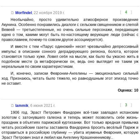
[
4
]
Morfindel
,
22 ноября 2019 г.
Необычайно, просто удивительно атмосферное произведение
Акунина. Особенно понравились диалоги с сельским священником и слепой
Вевеей — третьестепенные, но очень сильные персонажи, передающие
идею о том, какими могут быть по-настоящему верующие люди (сейчас с
православием, почему-то совсем другое ассоциируется).
И вместе с тем «Парус одинокий» несет чрезвычайно депрессивный
импульс в описании сонного деградирующего региона, болота, которое
становится только хуже. Ловил себя на мысли, как было бы ужасно жить в
подобном месте (а метафорически он, ведь оно выглядит не таким уж
нереальным по своим характеристикам.
И, конечно, записки Февронии-Ангелины — эмоционально сильный
ход. Признаюсь, читать было тяжело, но равнодушным этот эпизод точно
не оставит.
Оценка:
10
[
3
]
lammik
,
6 июня 2021 г.
1906 год. Эраст Петрович Фандорин всё-таки завладел испанским
золотом с затонувшего галеона и теперь может позволить себе жизнь-
праздник в объятиях парижской куртизанки. Вот только вредная привычка
читать российские газеты заставила Фандорина бросить весёлый Париж и
отправиться в российскую глубинку — убита игуменья Феврония, которую
Эраст Петрович знал и любил как Ангелину Крашенинникову...