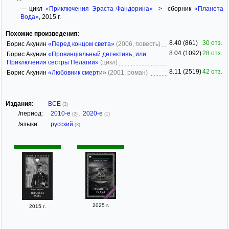
— цикл
«Приключения Эраста Фандорина»
> сборник
«Планета
Вода»
, 2015 г.
Похожие произведения:
8.40 (861)
30 отз.
Борис Акунин
«Перед концом света»
(2006, повесть)
8.04 (1092)
28 отз.
Борис Акунин
«Провинцiальный детективъ, или
Приключения сестры Пелагии»
(цикл)
8.11 (2519)
42 отз.
Борис Акунин
«Любовник смерти»
(2001, роман)
Издания:
ВСЕ
(3)
/период:
2010-е
,
2020-е
(2)
(1)
/языки:
русский
(3)
2025 г.
2015 г.