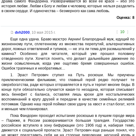
драма самого Фандорина. Разворачивается во всей её красе – ибо это
история любви. Любви к Богу и любви к человеку, которые нельзя разделить
в своем сердце. И одиночества – безмерного как сама любовь.
Оценка:
8
[
10
]
dvh2000
,
10 мая 2015 г.
Еще одна удача. Браво маэстро Акунин! Благородный муж, идущий по
жизненному пути, сплетенному из множества перепутий, альтернативных
дорог, ложных ответвлений и тупиков, — не эта ли тема для размышлений у
камина? Особенно для читателя, который уже прошел половину
отведенного пути. Хочется понять, что делает дальнейшее движение по
жизни осмысленным, когда уже ощутимо бремя совершенных ошибок.
Ошибок трагичных и необратимых…
1. Эраст Петрович ступил на Путь роскоши. Мы приучены
приключенческими фильмами, что главный герой редко получает те
сверхбогатства, ради которых отправляется в путь и терпит многие беды. В
конце пути обязательно случается какая-то незадача, которая списывает
весь бенефит с баланса, оставляя лишь крохи для ностальгических
воспоминаний в кругу друзей и передачи в качестве семейных реликвий
потомкам. Однако наш герой поймал свою удачу за хвост и стал богат, хотя
и меньше чем планировал.
Пока Фандорин проходит испытание роскошью в лучшем городе мира
– Париже, в России разворачивается большая трагедия. Государство
российское вступило в зону бифуркации (это 1906 год) и, набирая темп,
движется к социальной пропасти. Эраст Петрович еще раньше понял, что
не может представить себя ни на стороне революции, несущей кровь и