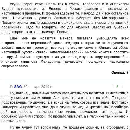
Акунин верен себе. Опять как в «Алтын-толобасе» и в «Ореховом
Будде» путешествие из Европы в Россию становится прыжком из
настоящего в прошлое. И фонари здесь не те, и народ, да и всё остальное
тоже. Неизменно и ужасно. Заволжская губерния без Митрофания и
Пелагии окончательно захирела и официально стала тюремно-каторжной
провинцией. Надо ли говорить, что для Акунина Заволжская губерния
олицетворяет всю внестоличную Россию.
Ещё мне не нравится манера писателя умерщвлять всех
второстепенных персонажей, даже тех, про которых читатель успевает
забыть. никто не теряется, все идут в жертву сюжету. Однако за образ
настоящей русской святой Ангелины-Февронии многое хочется простить
автору. И сомнительную детективную линию, и кунсткамеру персонажей, и
японские кунштюки Фандорина, делающие последнего настоящим
сверхчеловеком.
Оценка:
7
[
3
]
SAG
,
30 января 2019 г.
Ну, наконец. Давненько такого увлекательного не читал. И детектив, с
преступником в самом конце. А интрига-то, интрига и на тебе. То одного
подозреваешь, то другого, а в конце на тебе, совсем всё иначе. Вот такой
Фандорин и нравиться мне (да и Акунин то же). И критики на Российскую
действительность, на чиновничью жизнь нормально так, поддых. И
особенно умилили строки, что прошло уйма лет, а в глубинке так и ничего и
не изменилось.
Ну не будем тут вспоминать, те дощатые домики, за огородами, с