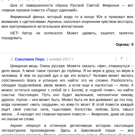
Шок от завершенности образа Русской Святой. Февронья — вот
главная героиня повести «Парус одинокий».
Фирменный финал, который когда то в конце 90х и приковал мое
внимание к «детективам» Акунина, наполнил искренним чувством восторга,
мое притупившееся читательское впечатление.
НЕТ! Автор не исписался. Может удивить, зацепит, приятно
порадовать.
Оценка:
9
[
7
]
Соколиное Перо
,
2 ноября 2017 г.
Шикарная вещь. Очень русская. Можете сказать: «фи», отвернуться --
дело ваше. А меня такое трогает до глубины. Я не верю в душу, но верю в
человека. В чём он русский дух и где его искать? Человек может желать
собственного блага и успешно его найти: это не сложно. Разбогатеть,
обладая трудолюбием, умом, можно, а если еще и наглостью — легко. А
можно остаться наедине с собой (и с Богом), в «одной точке», но найти
счастье. Настоящее. Путь оно будет маленькое, непонятное никому,
дурное, глупое -- оно может быть. Может быть не все доживают до тех пор,
когда начинают «жить сердцем», но кому-то везет. В этой повести каждый
ищет своё счастье: сила, тщеславие, богатство, любовь, Бога, смысл
жизни.... А находит его главная героиня повести — Феврония, даже ни разу
не сказав ни слова.
Акунин обернул в отличную детективную историю настоящее
литературное произведение. Здесь в Заволжской глуши — все