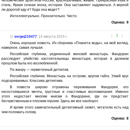
человеческие архетипы России, красноречивые, живые. Прекрасный язык и
стиль. Яркая сочная эпоха, история. Она заставляет задуматься. А верной
ли дорогой иду я? Куда она ведет?
Интеллектуально. Пронзительно. Чисто.
Оценка:
9
[
7
]
sergej210477
,
15 августа 2015 г.
Очень хорошая повесть. Из сборника «Планета воды», на мой взгляд,
наверное, самая лучшая.
Российская глубинка, уединенный женский монастырь. Фандорин
расследует убийство настоятельницы монастыря, которая в далеком
прошлом была его возлюбленной.
По жанру — герметичный детектив.
Российская глубинка. Монастырь на острове, кругом тайга. Узкий круг
подозреваемых. Классика детектива.
В повести широко отражены переживания Фандория, его
несостоявшиеся мечты, грустные и счастливые воспоминания. Именно
этого недостает многим книгам о Фандорине, где он предстает
бесчувственным и плоским героем. Здесь же все наоборот.
И кроме этого замечательный детективный сюжет, читателю есть над
чем поломать голову.
Оценка:
8