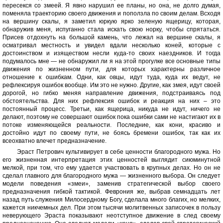
пересекся со змеей. Я явно нарушил ее планы, но она, не долго думая,
поменяла траекторию своего движения и поползла по своим делам. Всходя
на вершину скалы, я заметил юркую ярко зеленую ящерицу, которая,
обнаружив меня, испуганно стала искать свою норку, чтобы спрятаться.
Присев отдохнуть на большой камень, что лежал на вершине скалы, я
осматривал местность и увидел вдали несколько коней, которые с
достоинством и изяществом несли куда-то своих наездников. И тогда
подумалось мне — не обнаружил ли я на этой прогулке все основные типы
движения по жизненном пути, для которых характерны различное
отношение к ошибкам. Одни, как овцы, идут туда, куда их ведут, не
рефлексируя ошибок вообще. Им это не нужно. Другие, как змея, идут своей
дорогой, но гибко меняя направление движения, подстраиваясь под
обстоятельства. Для них рефлексия ошибок и реакция на них – это
постоянный процесс. Третьи, как ящерица, никуда не идут, ничего не
делают, поэтому не совершают ошибок пока ошибки сами не настигают их в
потоке изменяющейся реальности. Последние, как кони, красиво и
достойно идут по своему пути, не боясь бремени ошибок, так как их
всеохватно влечет предназначение.
Эраст Петрович культивирует в себе ценности благородного мужа. Но
его жизненная интерпретация этих ценностей выглядит сиюминутной
мелкой, при том, что ему удается участвовать в крупных делах. Но он не
сделал главного для благородного мужа — жизненного выбора. Он следует
модели поведения «змеи», заменив стратегической выбор своего
предназначения гибкой тактикой. Феврония же, выбрав семнадцать лет
назад путь служения Милосердному Богу, сделала много благих, но мелких,
кажется никчемных дел. При этом тысячи молитвенных записочек в пользу
неверующего Эраста показывают неотступное движение в след своему