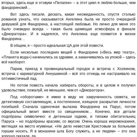
вторых, здесь еще и отзвуки «Пелагеи» – а этот цикл я люблю больше, чем
фандоринский…
Вот здесь писали, дескать, какая неожиданность, спустя столько
романов узнать, что оказывается Ангелина была не просто очередной
девушкой для Фандорина, а настоящей любовью. Но лично для меня это
было очевидно всегда – такая была щемящая атмосфера в финале
«Декоратора». И я надеялся, что Ангелина еще появится в жизни
Фандорина…
В общем, я – просто идеальная ЦА для этой повести.
Если несколько последних вещей о Фандорине («Весь мир театр»,
«Планета вода») начинались за здравие, а заканчивались за упокой – здесь
всё наоборот.
Париж, приезд в провинциальный городок и встреча с Хозяином,
встреча с карикатурной Аннушкиной – всё это отнюдь не настраивало на
оптимистичный лад.
Но потом повесть начала набирать обороты, и в целом я получил
удовольствие, пожалуй, не меньшее, чем от «Декоратора».
Под «оборотами» я имею в виду не закрученность сюжета, не
детективную составляющую, а постепенное, изящное раскрытие личности
погибшей. Сначала одиночная вылазка Фандорина на Парус, потом
официальный визит вместе со священником… Конечно, все детали
подобраны символично: и детеныши гадюки, и типажи обитательниц
Паруса – но подобраны красиво, со вкусом. Очень хороша иеромонахиня,
метящая на место игуменьи. «Не дело невестам Христовым за больными
горшки носить. Я в монахини шла Богу служить, а не людям» – это она
хорошо сказала, да…