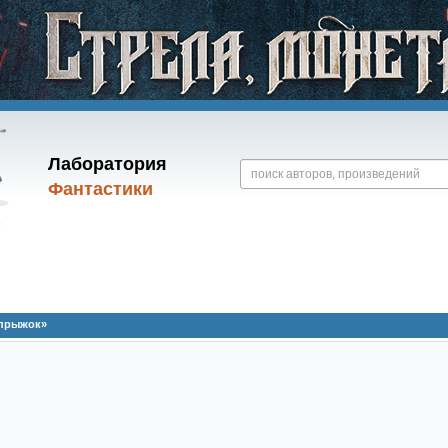
Лаборатория
Фантастики
прыжок»