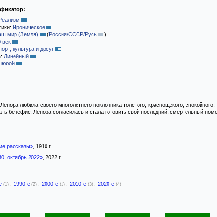
ификатор:
Реализм
тики:
Ироническое
аш мир (Земля)
(
Россия/СССР/Русь
)
0 век
порт, культура и досуг
а:
Линейный
Любой
Ленора любила своего многолетнего поклонника-толстого, краснощекого, спокойного. 
ать бенефис. Ленора согласилась и стала готовить свой последний, смертельный номер
ие рассказы»
, 1910 г.
, октябрь 2022»
, 2022 г.
-е
,
1990-е
,
2000-е
,
2010-е
,
2020-е
(1)
(2)
(1)
(3)
(4)