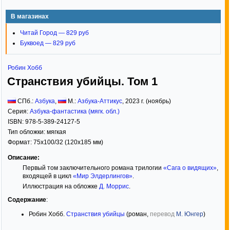
В магазинах
Читай Город — 829 руб
Буквоед — 829 руб
Робин Хобб
Странствия убийцы. Том 1
СПб.:
Азбука
,
М.:
Азбука-Аттикус
,
2023
г. (ноябрь)
Серия:
Азбука-фантастика (мягк. обл.)
ISBN:
978-5-389-24127-5
Тип обложки:
мягкая
Формат:
75x100/32
(120x185 мм)
Описание:
Первый том заключительного романа трилогии
«Сага о видящих»
,
входящей в цикл
«Мир Элдерлингов»
.
Иллюстрация на обложке
Д. Моррис
.
Содержание
:
Робин Хобб.
Странствия убийцы
(роман,
перевод
М. Юнгер
)