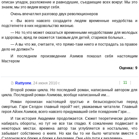
описан упадок, разложение и равнодушие, съедающие всех вокруг. Мы это
знаем, мы это видим вокруг себя.
Очень впечатлил разговор двух революционеров
« -Вы всего навсего создадите людям временные неудобства и
подстегнете в них недовольство жизнью.
— Но то,что может оказаться временными неудобствами для молодых
и здоровых, вряд ли окажется таковым для детей, стариков больных...
— А вы что же, считаете, что прямо-таки никто и пострадать за правое
дело не должен?»
И последнем произведении Азимов показал себя настоящим
Мастером
Оценка:
9
[
11
]
Rattyone
,
24 июня 2010 г.
Второй роман цикла. Но последний роман, написанный автором для
цикла. Последний роман Азимова, вообще написанный им....
Роман пронизан настоящей грустью и безысходностью перед
смертью. Гэри Селдон главный герой? нет, уважаемые читатели. Главный
героя Айзек Азимов, всего навсего придумавший себе псевдоним Гэри....
И так история Академии продолжается. Сюжет теоретически должен
набирать обороты, но тут не все так гладко. К сожалению подвисает в
некоторых местах. времена автор так углубляется в ностальгию, что
забывает собственно о книге. Но как бы то ни было читатели вместе с
Сэлдоном все ближе и ближе к Академии. Они «На пути к академии».