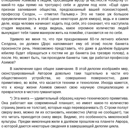
отношение Азимова к людям, бросающим мусор (в частности «обёртку от
какой-то еды прямо на тротуар») себе и другим под ноги. «Ещё один
признак загнивания общества, предсказанный вашей психоисторией,
профессор Селдон, — отметил Пальвер.» Это не такое уж большое
преувеличение (есть в этой сцене некоторая доля юмора), ведь и в самом
деле, когда человек начинает ходить под себя, это означает, что наступила
стадия маразма, и когда видишь, какое огромное количество людей
вынуждает тебя таким манером жить на помойке, становится не по себе.
Удивило же меня то, что при праздновании 60-ти летнего юбилея
Селдона, он должен (Дорс напоминает ему об этом) после банкета
произнести речь. Невозможно представить, что даже в далёком будущем
юбиляр будет обращаться к гостям не до банкета (на трезвую голову), а
после. Но, может быть, так проходили банкеты там, где работал профессор
Азимов?
В заключение одно общее замечание. В этой дилогии изображён мир,
сконструированный Автором довольно таки тщательно в части его
общественного устройства, но совершенно поверхностно, даже
примитивно, во всём, что касается техники и технологии. Иногда кажется,
что к концу жизни Азимов сменил свою научную специализацию и
превратился в чистого гуманитария.
*) Эта книга — удивительный образец научно-технического примитива.
Она работает как современный планшет, но имеет какое-то количество
страниц (книга не толстая), которые надо переворачивать (!). Строки ползут
сверху вниз, можно ли их остановить, неизвестно (Автор не сообщает), так
что читать приходится снизу вверх. Видимо, это особенность микогенской
культуры. Предки микогенцев жили в далёком прошлом на планете Аврора,
о которой даются некоторые сведения в завершающей дилогии цикла.