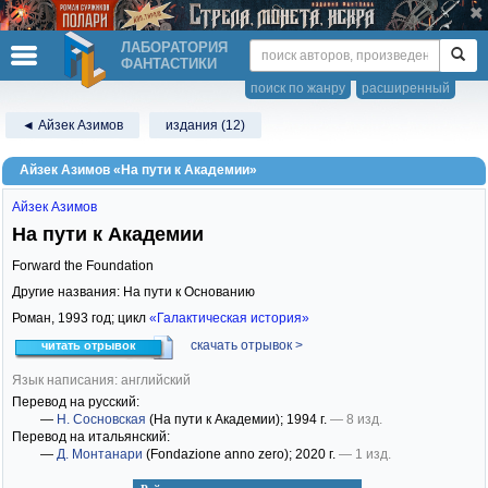
ЛАБОРАТОРИЯ
ФАНТАСТИКИ
поиск по жанру
расширенный
◄ Айзек Азимов
издания (12)
Айзек Азимов «На пути к Академии»
Айзек Азимов
На пути к Академии
Forward the Foundation
Другие названия: На пути к Основанию
Роман,
1993
год; цикл
«Галактическая история»
скачать отрывок >
читать отрывок
Язык написания: английский
Перевод на русский:
—
Н. Сосновская
(На пути к Академии)
; 1994 г.
— 8 изд.
Перевод на итальянский:
—
Д. Монтанари
(Fondazione anno zero)
; 2020 г.
— 1 изд.