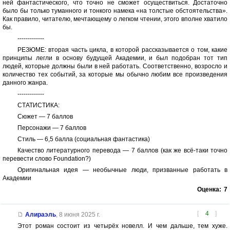
ней фантастического, что точно не сможет осуществиться. Достаточно
было бы только туманного и тонкого намека «на толстые обстоятельства».
Как правило, читателю, мечтающему о легком чтении, этого вполне хватило
бы.
-------------
РЕЗЮМЕ: вторая часть цикла, в которой рассказывается о том, какие
принципы легли в основу будущей Академии, и был подобран тот тип
людей, которые должны были в ней работать. Соответственно, возросло и
количество тех событий, за которые мы обычно любим все произведения
данного жанра.
-------------
СТАТИСТИКА:
Сюжет — 7 баллов
Персонажи — 7 баллов
Стиль — 6,5 балла (социальная фантастика)
Качество литературного перевода — 7 баллов (как же всё-таки точно
перевести слово Foundation?)
Оригинальная идея — необычные люди, призванные работать в
Академии
Оценка:
7
[
4
]
Алираэль
,
8 июня 2025 г.
Этот роман состоит из четырёх новелл. И чем дальше, тем хуже.