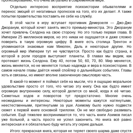
прогнозированию, что очень актуально в современном мире.
Отдельно интересно восприятие психоистории обывателями и
перенос эмоций от негативных прогнозов на того, кто их делает. А также
попытки правительства поставить ее себе на службу.
В этой части в игру вступает противник Демерзеля — Джо-Джо
Джоранум, который хочет занять место премьер-министра. Это Джоранум
хочет привлечь Селдона на свою сторону. Но это только первая глава. В
Империи 25 миллионов миров, но это никак не ощущается и даже сложно
поверить в такую огромную цифру. В книге есть столица Трентон и
упоминаются знакомые нам Микоген, Даль и некоторые другие. Но
огромный мир Империи тут не чувствуется. Просто как будто страна, в
которой в роли городов выступают планеты. В главах мы видим, как
протекает жизнь Селдона. Ему 40, потом 50, 60, 70, 80. Мир меняется,
жизнь меняется, но не меняется только надежда и вера в психоисторию. В
самом начале главы даётся некий спойлер о дальнейших событиях. Главы
хоть и связаны, но имеют вполне законченную смысловую часть.
В какой-то момент я поймал себя на мысли, что я ощущаю моральное
удовольствие просто от того, что читаю эту книгу. Она как будто имеет
огромную внутреннюю силу, которой делится со мной, когда я её читаю.
Сюжетных ходов и поворотов тут предостаточно. Многие очень
неожиданны и интересны. Некоторые моменты кажутся натянутыми,
неестественными, притянутыми за уши. Азимому было нужно подвести
сюжет к первой книге основной трилогии. Он не мог свободно развивать
события. Ещё тяжелее воспринимается то, что часть книги Азимов писал
уже больной, а часть просто не успел закончить. Но книга всё равно
интересная и я обязательно буду читать эту серию дальше.
Итого: прекрасная книга, которая не теряет своего шарма даже спустя