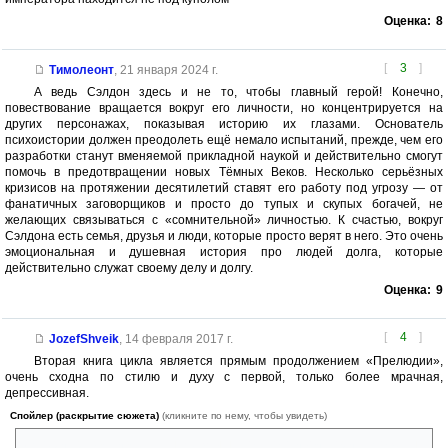
Оценка:
8
[
3
]
Тимолеонт
,
21 января 2024 г.
А ведь Сэлдон здесь и не то, чтобы главный герой! Конечно,
повествование вращается вокруг его личности, но концентрируется на
других персонажах, показывая историю их глазами. Основатель
психоистории должен преодолеть ещё немало испытаний, прежде, чем его
разработки станут вменяемой прикладной наукой и действительно смогут
помочь в предотвращении новых Тёмных Веков. Несколько серьёзных
кризисов на протяжении десятилетий ставят его работу под угрозу — от
фанатичных заговорщиков и просто до тупых и скупых богачей, не
желающих связываться с «сомнительной» личностью. К счастью, вокруг
Сэлдона есть семья, друзья и люди, которые просто верят в него. Это очень
эмоциональная и душевная история про людей долга, которые
действительно служат своему делу и долгу.
Оценка:
9
[
4
]
JozefShveik
,
14 февраля 2017 г.
Вторая книга цикла является прямым продолжением «Прелюдии»,
очень сходна по стилю и духу с первой, только более мрачная,
депрессивная.
Спойлер (раскрытие сюжета)
(кликните по нему, чтобы увидеть)
Империя разваливается, надежды на то, что психоистория сможет на