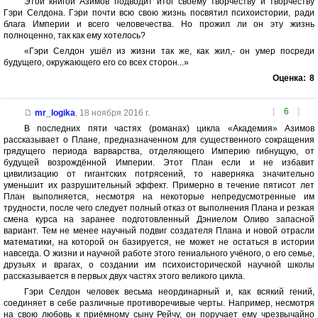
Этой книгой Азимов подводит итог своему творчеству и творчеству
Гэри Селдона. Гэри почти всю свою жизнь посвятил психоистории, ради
блага Империи и всего человечества. Но прожил ли он эту жизнь
полноценно, так как ему хотелось?
«Гэри Селдон ушёл из жизни так же, как жил,- он умер посреди
будущего, окружающего его со всех сторон...»
Оценка:
8
[
6
]
mr_logika
,
18 ноября 2016 г.
В последних пяти частях (романах) цикла «Академия» Азимов
рассказывает о Плане, предназначенном для существенного сокращения
грядущего периода варварства, отделяющего Империю гибнущую, от
будущей возрождённой Империи. Этот План если и не избавит
цивилизацию от гигантских потрясений, то наверняка значительно
уменьшит их разрушительный эффект. Примерно в течение пятисот лет
План выполняется, несмотря на некоторые непредусмотренные им
трудности, после чего следует полный отказ от выполнения Плана и резкая
смена курса на заранее подготовленный Дэниелом Оливо запасной
вариант. Тем не менее научный подвиг создателя Плана и новой отрасли
математики, на которой он базируется, не может не остаться в истории
навсегда. О жизни и научной работе этого гениального учёного, о его семье,
друзьях и врагах, о создании им психоисторической научной школы
рассказывается в первых двух частях этого великого цикла.
Гэри Селдон человек весьма неординарный и, как всякий гений,
соединяет в себе различные противоречивые черты. Например, несмотря
на свою любовь к приёмному сыну Рейчу, он поручает ему чрезвычайно