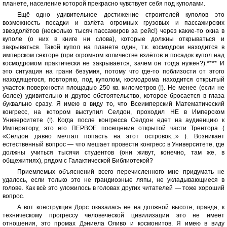
планете, население которой прекрасно чувствует себя под куполами.
Ещё одно удивительное достижение строителей куполов это
возможность посадки и взлёта огромных грузовых и пассажирских
звездолётов (несколько тысяч пассажиров за рейс!) через какие-то окна в
куполе (о них в книге ни слова), которые должны открываться и
закрываться. Такой купол на планете один, т.к. космодром находится в
имперском секторе (при огромном количестве взлётов и посадок купол над
космодромом практически не закрывается, зачем он тогда нужен?).**** И
это ситуация на грани безумия, потому что где-то поблизости от этого
находящегося, повторяю, под куполом, космодрома находится открытый
участок поверхности площадью 250 кв. километров (!). Не менее (если не
более) удивительно и другое обстоятельство, которое бросается в глаза
буквально сразу. Я имею в виду то, что Всеимперский Математический
конгресс, на котором выступил Селдон, проходил НЕ в Имперском
Университете (!). Когда после конгресса Селдон едет на аудиенцию к
Императору, это его ПЕРВОЕ посещение открытой части Трентора (
«Селдон давно мечтал попасть на этот островок...» ). Возникает
естественный вопрос — что мешает провести конгресс в Университете, где
должны учиться тысячи студентов (они живут, конечно, там же, в
общежитиях), рядом с Галактической Библиотекой?
Приемлемых объяснений всего перечисленного мне придумать не
удалось, если только это не грандиозные ляпы, не укладывающиеся в
голове. Как всё это уложилось в головах других читателей — тоже хороший
вопрос.
А вот конструкция Дорс оказалась не на должной высоте, правда, к
техническому прогрессу человеческой цивилизации это не имеет
отношения, это промах Дэниела Оливо и космонитов. Я имею в виду