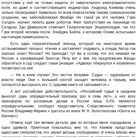
отсутствие у неё не только защиты от смертельного электромагнитного
поля, но даже и соответствующего индикатора. Андроид Азимова очень
сильно проигрывает буквально по всем показателям такому совершенному
созданию, как хайнлайновская Фрайди. Но такой уж это человек, Гэри
Селдон, научил любить даже роботов. Факт присутствия на панихиде по
Селдону Эдо Демерзеля отмечает Галактическая Энциклопедия, так что
Гэри второй человек после Элайджа Бейли, к которому Оливо испытывал
настоящую привязанность.
Есть один поразительный эпизод, который на некоторое время
останавливает процесс чтения и заставляет подумать, а откуда Автор так
хорошо знает Россию? Но приходит тут же в голову, что это никакая не
Россия, а загнивающий Трентор. Речь вот о чём. На предложение Ванды
обратиться в суд следует такая реакция: «Адвокат обернулся и изумлённо
посмотрел на неё.
— Ни в коем случае! Это чистое безумие. Судьи — одуревшие от
власти люди. Они с большей охотой засадят человека в тюрьму, чем
согласятся выслушать его. С судьями никто не связывается.»
А вот российская действительность. «Российский судья в среднем
выносит один оправдательный приговор раз в семь лет», а «из всех
приговоров по уголовным делам в России лишь 0,4% являются
оправдательными, сообщил представитель Следственного ткомитета
России Владимир Маркин.» (цитаты из книги М. Н. Золотоносова «Охота на
Баснер»).
Отмечу ещё три мелкие детали, две из которых меня порадовали, а
одна удивила. Приятным показалось мне то, что Азимов представил
идиотами глобалистов, что звучит весьма злободневно. И очень близко мне