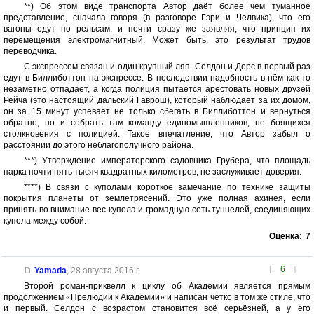
**) Об этом виде транспорта Автор даёт более чем туманное
представление, сначала говоря (в разговоре Гэри и Челвика), что его
вагоны едут по рельсам, и почти сразу же заявляя, что принцип их
перемещения электромагнитный. Может быть, это результат трудов
переводчика.
С экспрессом связан и один крупный ляп. Селдон и Дорс в первый раз
едут в Биллиботтон на экспрессе. В последствии надобность в нём как-то
незаметно отпадает, а когда полиция пытается арестовать новых друзей
Рейча (это настоящий дальский Гаврош), который наблюдает за их домом,
он за 15 минут успевает не только сбегать в Биллиботтон и вернуться
обратно, но и собрать там команду единомышленников, не боящихся
столкновения с полицией. Такое впечатление, что Автор забыл о
расстоянии до этого неблагополучного района.
***) Утверждение императорского садовника Грубера, что площадь
парка почти пять тысяч квадратных километров, не заслуживает доверия.
****) В связи с куполами короткое замечание по технике защиты
покрытия планеты от землетрясений. Это уже полная ахинея, если
принять во внимание вес купола и громадную сеть туннелей, соединяющих
купола между собой.
Оценка:
7
[
6
]
Yamada
,
28 августа 2016 г.
Второй роман-приквелл к циклу об Академии является прямым
продолжением «Прелюдии к Академии» и написан чётко в том же стиле, что
и первый. Селдон с возрастом становится всё серьёзней, а у его