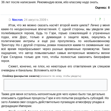
36 лет после написания. Рекомендую всем, ибо классику надо знать.
Оценка:
8
[
7
]
Necron
,
24 августа 2009 г.
Итак, что же можно сказать насчёт второй книги цикла? Лично у меня
какие-то неоднозначные впечатления. С одной стороны, мы увидели уже
полюбившихся героев, будь то Гэри, горько сожалеющий о утраченных
годах, или Дорс, только и думающая о защите мужа, окунулись в
политические интригы и ещё раз прогулялись по необыкновенному
Трентору. Но с другой стороны, роман показался каким-то скомканным: нас
всё время перебрасывают через разные временные промежутки. Такое
ощущение, что автор повыхватывал самые интересные моменты жизни
Гэри Селдона только для того, чтобы полностью закончить биографию
героя.
Сюжет, конечно, не плох, но некоторые его ответвления уж слишком
очевидны и банальны. Вспомнить хотя бы
Спойлер (раскрытие сюжета)
(кликните по нему, чтобы увидеть)
главного садовника, убившего Императора, или предателя Элара,
убившего Дорс.
Также для меня осталось непонятным для чего нужно было так детально
описывать судебные процессы Гэри и его попытки раздобыть субсидий. Но
зато Азимов смог создать действительно пугающую атмосферу упадка и
деградации Империи.