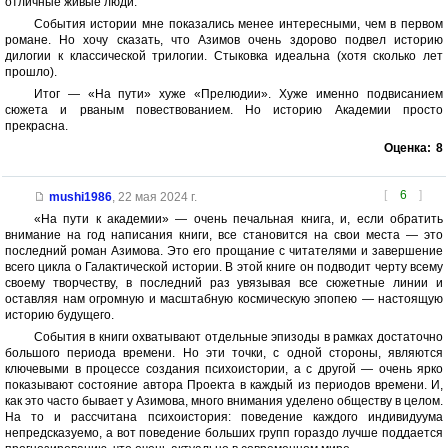
отличные живые люди.
События истории мне показались менее интересными, чем в первом
романе. Но хочу сказать, что Азимов очень здорово подвел историю
дилогии к классической трилогии. Стыковка идеальна (хотя сколько лет
прошло).
Итог — «На пути» хуже «Прелюдии». Хуже именно подвисанием
сюжета и рваным повествованием. Но историю Академии просто
прекрасна.
Оценка:
8
[
6
]
mushi1986
,
22 мая 2024 г.
«На пути к академии» — очень печальная книга, и, если обратить
внимание на год написания книги, все становится на свои места — это
последний роман Азимова. Это его прощание с читателями и завершение
всего цикла о Галактической истории. В этой книге он подводит черту всему
своему творчеству, в последний раз увязывая все сюжетные линии и
оставляя нам огромную и масштабную космическую эпопею — настоящую
историю будущего.
События в книги охватывают отдельные эпизоды в рамках достаточно
большого периода времени. Но эти точки, с одной стороны, являются
ключевыми в процессе создания психоистории, а с другой — очень ярко
показывают состояние автора Проекта в каждый из периодов времени. И,
как это часто бывает у Азимова, много внимания уделено обществу в целом.
На то и рассчитана психоистория: поведение каждого индивидуума
непредсказуемо, а вот поведение больших групп гораздо лучше поддается