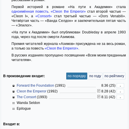
Первой историей в романе «На пути к Академии» стала
одноимённая повесть
.
«Cleon the Emperor»
стал второй частью —
«Cleon I», а
«Consort»
стал третьей частью — «Dors Venabili».
Четвёртая часть — «Ванда Селдон» и заключительная пятая часть
— «Эпилог».
«На пути к Академии» был опубликован Doubleday в апреле 1993
года, через год после смерти Азимова.
Премия читателей журнала «Азимов» присуждена не за весь роман,
а только за повесть
«Cleon the Emperor»
.
В русских изданиях пропущено посвящение «Всем моим преданным
читателям».
В произведение входит:
по порядку
по году
по рейтингу
Forward the Foundation
(1991)
8.36 (25)
-
Cleon the Emperor
(1992)
8.28 (42)
-
The Consort
(1993)
8.11 (42)
-
Wanda Seldon
Epilogue
Входит в: