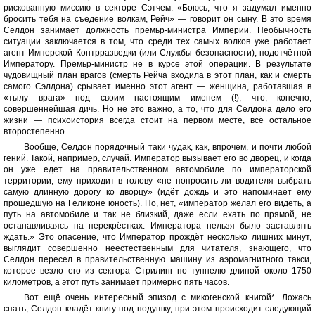
рискованную миссию в секторе Сэтчем. «Боюсь, что я задумал именно
бросить тебя на съедение волкам, Рейч» — говорит он сыну. В это время
Селдон занимает должность премьр-министра Империи. Необычность
ситуации заключается в том, что среди тех самых волков уже работает
агент Имперской Контрразведки (или Службы безопасности), подотчётной
Императору. Премьр-министр не в курсе этой операции. В результате
чудовищный план врагов (смерть Рейча входила в этот план, как и смерть
самого Сэлдона) срывает именно этот агент — женщина, работавшая в
«тылу врага» под своим настоящим именем (!), что, конечно,
совершеннейшая дичь. Но не это важно, а то, что для Селдона дело его
жизни — психоистория всегда стоит на первом месте, всё остальное
второстепенно.
Вообще, Селдон порядочный таки чудак, как, впрочем, и почти любой
гений. Такой, например, случай. Император вызывает его во дворец, и когда
он уже едет на правительственном автомобиле по императорской
территории, ему приходит в голову «не попросить ли водителя выбрать
самую длинную дорогу ко дворцу» (идёт дождь и это напоминает ему
прошедшую на Геликоне юность). Но, нет, «император желал его видеть, а
путь на автомобиле и так не близкий, даже если ехать по прямой, не
останавливаясь на перекрёстках. Императора нельзя было заставлять
ждать.» Это опасение, что Император прождёт несколько лишних минут,
выглядит совершенно неестественным для читателя, знающего, что
Селдон пересел в правительственную машину из аэромагнитного такси,
которое везло его из сектора Стрилинг по туннелю длиной около 1750
километров, а этот путь занимает примерно пять часов.
Вот ещё очень интересный эпизод с микогенской книгой*. Ложась
спать, Селдон кладёт книгу под подушку, при этом происходит следующий