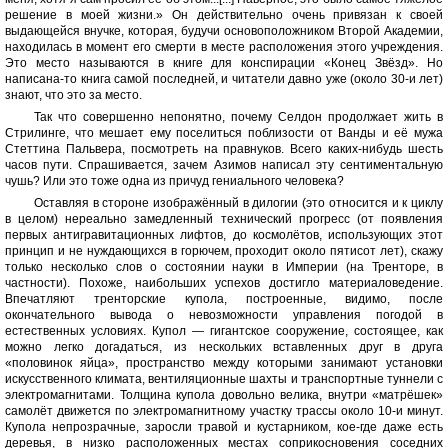
решение в моей жизни.» Он действительно очень привязан к своей
выдающейся внучке, которая, будучи основоположником Второй Академии,
находилась в момент его смерти в месте расположения этого учреждения.
Это место называются в книге для конспирации «Конец Звёзд». Но
написана-то книга самой последней, и читатели давно уже (около 30-и лет)
знают, что это за место.
Так что совершенно непонятно, почему Селдон продолжает жить в
Стрилинге, что мешает ему поселиться поблизости от Ванды и её мужа
Стеттина Пальвера, посмотреть на правнуков. Всего каких-нибудь шесть
часов пути. Спрашивается, зачем Азимов написал эту сентиментальную
чушь? Или это тоже одна из причуд гениального человека?
Оставляя в стороне изображённый в дилогии (это относится и к циклу
в целом) нереально замедленный технический прогресс (от появления
первых антигравитационных лифтов, до космолётов, использующих этот
принцип и не нуждающихся в горючем, проходит около пятисот лет), скажу
только несколько слов о состоянии науки в Империи (на Тренторе, в
частности). Похоже, наибольших успехов достигло материаловедение.
Впечатляют тренторские купола, построенные, видимо, после
окончательного вывода о невозможности управления погодой в
естественных условиях. Купол — гигантское сооружение, состоящее, как
можно легко догадаться, из нескольких вставленных друг в друга
«половинок яйца», пространство между которыми занимают установки
искусственного климата, вентиляционные шахты и транспортные туннели с
электромагнитами. Толщина купола довольно велика, внутри «матрёшек»
самолёт движется по электромагнитному участку трассы около 10-и минут.
Купола непрозрачные, заросли травой и кустарником, кое-где даже есть
деревья, в низко расположенных местах соприкосновения соседних