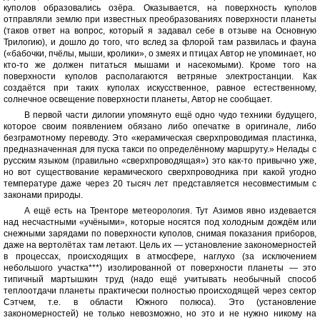
куполов образовались озёра. Оказывается, на поверхность куполов
отправляли землю при известных преобразованиях поверхности планеты
(таков ответ на вопрос, который я задавал себе в отзыве на Основную
Трилогию), и дошло до того, что вслед за флорой там развилась и фауна
(«бабочки, пчёлы, мыши, кролики», о змеях и птицах Автор не упоминает, но
кто-то же должен питаться мышами и насекомыми). Кроме того на
поверхности куполов располагаются ветряные электростанции. Как
создаётся при таких куполах искусственное, равное естественному,
солнечное освещение поверхности планеты, Автор не сообщает.
В первой части дилогии упомянуто ещё одно чудо техники будущего,
которое своим появлением обязано либо опечатке в оригинале, либо
безграмотному переводу. Это «керамическая сверхпроводимая пластинка,
предназначенная для пуска такси по определённому маршруту.» Нелады с
русским языком (правильно «сверхпроводящая») это как-то привычно уже,
но вот существование керамического сверхпроводника при какой угодно
температуре даже через 20 тысяч лет представляется несовместимым с
законами природы.
А ещё есть на Тренторе метеорология. Тут Азимов явно издевается
над несчастными «учёными», которые носятся под холодным дождём или
снежными зарядами по поверхности куполов, снимая показания приборов,
даже на вертолётах там летают. Цель их — установление закономерностей
в процессах, происходящих в атмосфере, наглухо (за исключением
небольшого участка***) изолированной от поверхности планеты — это
типичный мартышкин труд (надо ещё учитывать необычный способ
теплоотдачи планеты практически полностью происходящей через сектор
Сэтчем, т.е. в области Южного полюса). Это (установление
закономерностей) не только невозможно, но это и не нужно никому на