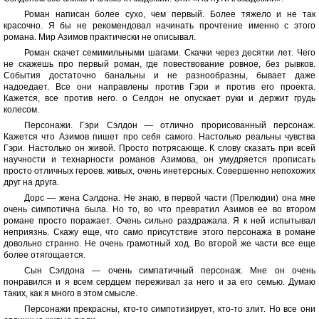
Роман написан более сухо, чем первый. Более тяжело и не так
красочно. Я бы не рекомендовал начинать прочтение именно с этого
романа. Мир Азимов практически не описывал.
Роман скачет семимильными шагами. Скачки через десятки лет. Чего
не скажешь про первый роман, где повествование ровное, без рывков.
События достаточно банальны и не разнообразны, бывает даже
надоедает. Все они направлены против Гэри и против его проекта.
Кажется, все против него. о Селдон не опускает руки и держит грудь
колесом.
Персонажи. Гэри Сэлдон — отлично прорисованный персонаж.
Кажется что Азимов пишет про себя самого. Настолько реальны чувства
Гэри. Настолько он живой. Просто потрясающе. К слову сказать при всей
научности и технарности романов Азимова, он умудряется прописать
просто отличных героев. живых, очень инетерсных. Совершенно непохожих
друг на друга.
Дорс — жена Сэлдона. Не знаю, в первой части (Прелюдии) она мне
очень симпотична была. Но то, во что превратил Азимов ее во втором
романе просто поражает. Очень сильно раздражала. Я к ней испытывал
неприязнь. Скажу еще, что само присутствие этого персонажа в романе
довольно странно. Не очень грамотный ход. Во второй же части все еще
более отягощается.
Сын Сэлдона — очень симпатичный персонаж. Мне он очень
понравился и я всем сердцем переживал за него и за его семью. Думаю
таких, как я много в этом смысле.
Персонажи прекрасны, кто-то симпотизирует, кто-то злит. Но все они