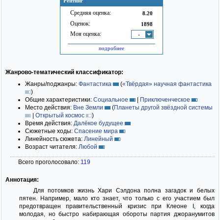
Рейтинг
Средняя оценка:
8.20
Оценок:
1898
Моя оценка:
-
подробнее
Жанрово-тематический классификатор:
Жанры/поджанры:
Фантастика
(
«Твёрдая» научная фантастика
)
Общие характеристики:
Социальное
|
Приключенческое
Место действия:
Вне Земли
(
Планеты другой звёздной системы
|
Открытый космос
)
Время действия:
Далёкое будущее
Сюжетные ходы:
Спасение мира
Линейность сюжета:
Линейный
Возраст читателя:
Любой
Всего проголосовало:
119
Аннотация:
Для потомков жизнь Хари Сэлдона полна загадок и белых
пятен. Например, мало кто знает, что только с его участием был
предотвращен правительственный кризис при Клеоне I, когда
молодая, но быстро набирающая обороты партия джоранумитов