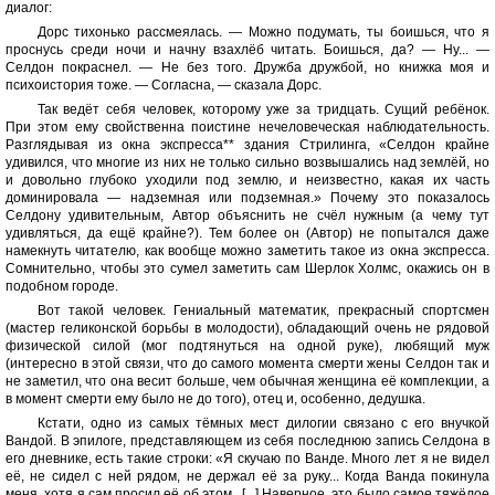
диалог:
Дорс тихонько рассмеялась. — Можно подумать, ты боишься, что я
проснусь среди ночи и начну взахлёб читать. Боишься, да? — Ну... —
Селдон покраснел. — Не без того. Дружба дружбой, но книжка моя и
психоистория тоже. — Согласна, — сказала Дорс.
Так ведёт себя человек, которому уже за тридцать. Сущий ребёнок.
При этом ему свойственна поистине нечеловеческая наблюдательность.
Разглядывая из окна экспресса** здания Стрилинга, «Селдон крайне
удивился, что многие из них не только сильно возвышались над землёй, но
и довольно глубоко уходили под землю, и неизвестно, какая их часть
доминировала — надземная или подземная.» Почему это показалось
Селдону удивительным, Автор объяснить не счёл нужным (а чему тут
удивляться, да ещё крайне?). Тем более он (Автор) не попытался даже
намекнуть читателю, как вообще можно заметить такое из окна экспресса.
Сомнительно, чтобы это сумел заметить сам Шерлок Холмс, окажись он в
подобном городе.
Вот такой человек. Гениальный математик, прекрасный спортсмен
(мастер геликонской борьбы в молодости), обладающий очень не рядовой
физической силой (мог подтянуться на одной руке), любящий муж
(интересно в этой связи, что до самого момента смерти жены Селдон так и
не заметил, что она весит больше, чем обычная женщина её комплекции, а
в момент смерти ему было не до того), отец и, особенно, дедушка.
Кстати, одно из самых тёмных мест дилогии связано с его внучкой
Вандой. В эпилоге, представляющем из себя последнюю запись Селдона в
его дневнике, есть такие строки: «Я скучаю по Ванде. Много лет я не видел
её, не сидел с ней рядом, не держал её за руку... Когда Ванда покинула
меня, хотя я сам просил её об этом...[...] Наверное, это было самое тяжёлое