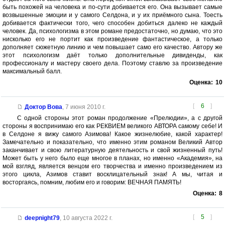
быть похожей на человека и по-сути добивается его. Она вызывает самые
возвышенные эмоции и у самого Селдона, и у их приёмного сына. Тоесть
добивается фактически того, чего способен добиться далеко не каждый
человек. Да, психологизма в этом романе предостаточно, но думаю, что это
нисколько его не портит как произведение фантастическое, а только
дополняет сюжетную линию и чем повышает само его качество. Автору же
этот психологизм даёт только дополнительные дивиденды, как
профессионалу и мастеру своего дела. Поэтому ставлю за произведение
максимальный балл.
Оценка:
10
[
6
]
Доктор Вова
,
7 июня 2010 г.
С одной стороны этот роман продолжение «Прелюдии», а с другой
стороны я воспринимаю его как РЕКВИЕМ великого АВТОРА самому себе! И
в Селдоне я вижу самого Азимова! Какое жизнелюбие, какой характер!
Замечательно и показательно, что именно этим романом Великий Автор
заканчивает и свою литературную деятельность и свой жизненный путь!
Может быть у него было еще многое в планах, но именно «Академия», на
мой взгляд, является венцом его творчества и именно произведением из
этого цикла, Азимов ставит восклицательный знак! А мы, читая и
восторгаясь, помним, любим его и говорим: ВЕЧНАЯ ПАМЯТЬ!
Оценка:
8
[
5
]
deepnight79
,
10 августа 2022 г.