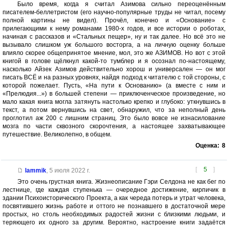
Было время, когда я считал Азимова сильно переоценённым
писателем-беллетристом (его научно-популярные труды не читал, посему
полной картины не видел). Прочёл, конечно и «Основание» с
прилегающими к нему романами 1980-х годов, и все истории о роботах,
начиная с рассказов и «Стальных пещер», ну и так далее. Но всё это не
вызывало слишком уж большого восторга, а на личную оценку больше
влияло скорее общепринятое мнение, мол, это же АЗИМОВ. Но вот с этой
книгой в голове щёлкнул какой-то тумблер и я осознал по-настоящему,
насколько Айзек Азимов действительно хорош и универсален — он мог
писать ВСЁ и на разных уровнях, найдя подход к читателю с той стороны, с
которой пожелает. Пусть, «На пути к Основанию» (а вместе с ним и
«Прелюдия...») в большей степени — приключенческое произведение, но
мало какая книга могла затянуть настолько крепко и глубоко: уткнувшись в
текст, а потом вернувшись на свет, обнаружил, что за неполный день
проглотил аж 200 с лишним страниц. Это было вовсе не изнасилование
мозга по части сквозного скорочтения, а настоящее захватывающее
путешествие. Великолепно, в общем.
Оценка:
8
[
5
]
lammik
,
5 июля 2022 г.
Это очень грустная книга. Жизнеописание Гэри Селдона не как бег по
лестнице, где каждая ступенька — очередное достижение, кирпичик в
здании Психоисторического Проекта, а как череда потерь и утрат человека,
посвятившего жизнь работе и оттого не познавшего в достаточной мере
простых, но столь необходимых радостей жизни с близкими людьми, и
теряющего их одного за другим. Вероятно, настроение книги задаётся