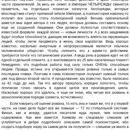
части приключений. За весь ее сюжет в Империи ЧЕТЫРЕЖДЫ сменится
правитель, на отдельных планетах начнутся беспорядки, которые
впоследствии станут причиной гибели Империи, а психоистория наконец-то
получит все шансы стать полноценной наукой. Весьма оригинальной
кажется мне идея автора о тех людях, которые должны составить основу
еще не созданной Академии. Они должны полностью соответствовать
известной формуле: каждой эпохе — новые личности. А у всех академиков
будут особые способности, дающие им возможность влиять на окружающих
людей, чтобы легче продвигать в жизнь свои наработки. Ведь хорошо
известно, насколько инертным и непрогрессивным является обычное
человеческое общество. Чтобы склонить его к каким-то действиям,
требуются почти что титанические усилия. А ведь речь в романе идет не об
одной-отдельной планете, а о конгломерате из 25 млн населенных планет!
Немудрено, что подобная работа под силу только ОЧЕНЬ способным
людям. Правда, истина эта открывается герою романа только в самых
последних главах. Поэтому и сама психоистория получает нужный толчок
уже под финал второй части. А продолжение, как известно, было написано
за 42 года до нее. Так что автору пришлось изрядно попотеть, чтобы
логически точно связать в единое целое все произведения цикла.
Насколько хорошо это удалось, я еще не знаю, ибо читаю все романы в
хронологическом порядке (сюжета, естественно).
Если говорить об оценке романа, то хоть она и такая же, что и у первой
части, на само деле будет всё же повыше — 72 по стобалльной системе.
Финал, как и всегда, удается писателю куда лучше, чем основное
содержимое. Как мне кажется, Азимову не следовало слишком уж
углубляться в дебри подробного описания самой психоистории, ибо
создать подобную науку на самом деле не получится — слишком уж много в