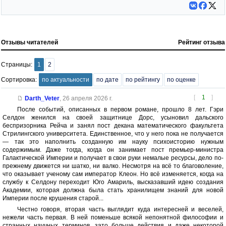
Отзывы читателей
Рейтинг отзыва
Страницы:
1
2
Сортировка:
по актуальности
по дате
по рейтингу
по оценке
[
1
]
Darth_Veter
,
26 апреля 2026 г.
После событий, описанных в первом романе, прошло 8 лет. Гэри
Селдон женился на своей защитнице Дорс, усыновил дальского
беспризорника Рейча и занял пост декана математического факультета
Стрилингского университета. Единственное, что у него пока не получается
— так это наполнить созданную им науку психоисторию нужным
содержимым. Даже тогда, когда он занимает пост премьер-министра
Галактической Империи и получает в свои руки немалые ресурсы, дело по-
прежнему движется ни шатко, ни валко. Несмотря на всё то благоволение,
что оказывает ученому сам император Клеон. Но всё изменяется, когда на
службу к Селдону переходит Юго Амариль, высказавший идею создания
Академии, которая должна была стать хранилищем знаний для новой
Империи после крушения старой...
Честно говоря, вторая часть выглядит куда интересней и веселей,
нежели часть первая. В ней поменьше всякой непонятной философии и
странных научных терминов, зато больше действия и даже некоторой