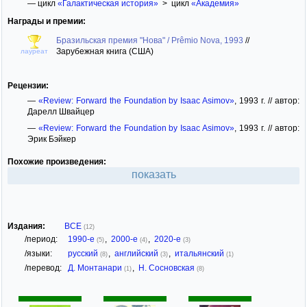
— цикл
«Галактическая история»
> цикл
«Академия»
Награды и премии:
Бразильская премия "Нова" / Prêmio Nova, 1993
//
Зарубежная книга (США)
лауреат
Рецензии:
—
«Review: Forward the Foundation by Isaac Asimov»
, 1993 г. // автор:
Дарелл Швайцер
—
«Review: Forward the Foundation by Isaac Asimov»
, 1993 г. // автор:
Эрик Бэйкер
Похожие произведения:
показать
Издания:
ВСЕ
(12)
/период:
1990-е
,
2000-е
,
2020-е
(5)
(4)
(3)
/языки:
русский
,
английский
,
итальянский
(8)
(3)
(1)
/перевод:
Д. Монтанари
,
Н. Сосновская
(1)
(8)