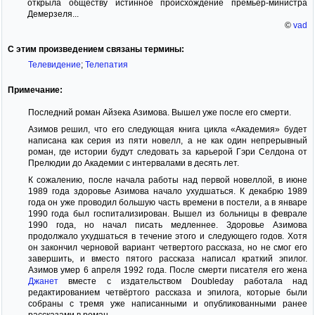
открыла обществу истинное происхождение премьер-министра
Демерзеля...
©
vad
С этим произведением связаны термины:
Телевидение
;
Телепатия
Примечание:
Последний роман Айзека Азимова. Вышел уже после его смерти.
Азимов решил, что его следующая книга цикла «Академия» будет
написана как серия из пяти новелл, а не как один непрерывный
роман, где истории будут следовать за карьерой Гэри Селдона от
Прелюдии до Академии с интервалами в десять лет.
К сожалению, после начала работы над первой новеллой, в июне
1989 года здоровье Азимова начало ухудшаться. К декабрю 1989
года он уже проводил большую часть времени в постели, а в январе
1990 года был госпитализирован. Вышел из больницы в феврале
1990 года, но начал писать медленнее. Здоровье Азимова
продолжало ухудшаться в течение этого и следующего годов. Хотя
он закончил черновой вариант четвертого рассказа, но не смог его
завершить, и вместо пятого рассказа написал краткий эпилог.
Азимов умер 6 апреля 1992 года. После смерти писателя его жена
Джанет
вместе с издательством Doubleday работала над
редактированием четвёртого рассказа и эпилога, которые были
собраны с тремя уже написанными и опубликованными ранее
рассказами в роман.