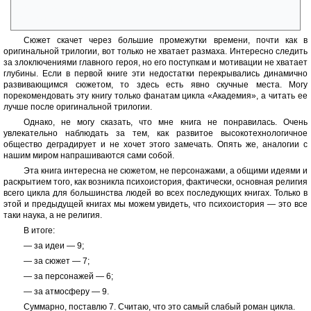
что-то повлиять почти нет, казалось бы только чудо может помочь
Селдону реализовать главную цель своей жизни.
Сюжет скачет через большие промежутки времени, почти как в
оригинальной трилогии, вот только не хватает размаха. Интересно следить
за злоключениями главного героя, но его поступкам и мотивации не хватает
глубины. Если в первой книге эти недостатки перекрывались динамично
развивающимся сюжетом, то здесь есть явно скучные места. Могу
порекомендовать эту книгу только фанатам цикла «Академия», а читать ее
лучше после оригинальной трилогии.
Однако, не могу сказать, что мне книга не понравилась. Очень
увлекательно наблюдать за тем, как развитое высокотехнологичное
общество деградирует и не хочет этого замечать. Опять же, аналогии с
нашим миром напрашиваются сами собой.
Эта книга интересна не сюжетом, не персонажами, а общими идеями и
раскрытием того, как возникла психоистория, фактически, основная религия
всего цикла для большинства людей во всех последующих книгах. Только в
этой и предыдущей книгах мы можем увидеть, что психоистория — это все
таки наука, а не религия.
В итоге:
— за идеи — 9;
— за сюжет — 7;
— за персонажей — 6;
— за атмосферу — 9.
Суммарно, поставлю 7. Считаю, что это самый слабый роман цикла.