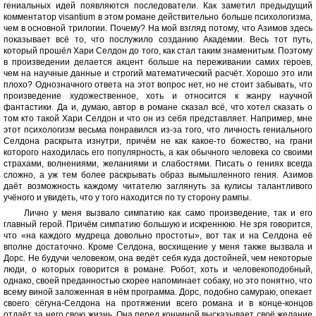
гениальных идей появляются последователи. Как заметил предыдущий
комментатор visantium в этом романе действительно больше психологизма,
чем в основной трилогии. Почему? На мой взгляд потому, что Азимов здесь
показывает всё то, что послужило созданию Академии. Весь тот путь,
который прошёл Хари Селдон до того, как стал таким знаменитым. Поэтому
в произведении делается акцент больше на переживании самих героев,
чем на научные данные и строгий математический расчёт. Хорошо это или
плохо? Однозначного ответа на этот вопрос нет, но не стоит забывать, что
произведение художественное, хоть и относится к жанру научной
фантастики. Да и, думаю, автор в романе сказал всё, что хотел сказать о
том кто такой Хари Селдон и что он из себя представляет. Например, мне
этот психологизм весьма понравился из-за того, что личность гениального
Селдона раскрыта изнутри, причём не как какое-то божество, на грани
которого находилась его популярность, а как обычного человека со своими
страхами, волнениями, желаниями и слабостями. Писать о гениях всегда
сложно, а уж тем более раскрывать образ вымышленного гения. Азимов
даёт возможность каждому читателю заглянуть за кулисы талантливого
учёного и увидеть, что у того находится по ту сторону рампы.
Лично у меня вызвало симпатию как само произведение, так и его
главный герой. Причём симпатию большую и искреннюю. Не зря говорится,
что «на каждого мудреца довольно простоты», вот так и на Селдона её
вполне достаточно. Кроме Селдона, восхищение у меня также вызвала и
Дорс. Не будучи человеком, она ведёт себя куда достойней, чем некоторые
люди, о которых говорится в романе. Робот, хоть и человекоподобный,
однако, своей преданностью скорее напоминает собаку, но это понятно, что
всему виной заложенная в нём программа. Дорс, подобно самураю, опекает
своего сёгуна-Селдона на протяжении всего романа и в конце-концов
отдаёт за него свою жизнь. Она перед кончиной высказывает своё желание