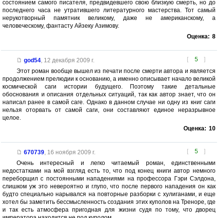
состоянием самого писателя, предвидевшего свою близкую смерть, но до
последнего часа не утратившего литературного мастерства. Тот самый
нерукотворный памятник великому, даже не американскому, а
человеческому, фантасту Айзеку Азимову.
Оценка:
8
[
5
]
god54
,
12 декабря 2009 г.
Этот роман вообще вышел из печати после смерти автора и является
продолжением прелюдии к основанию, а именно описывает начало великой
космической саги истории будущего. Поэтому такие детальные
обоснования и описания отдельных ситуаций, так как автор знает, что он
написал ранее в самой саге. Однако в данном случае ни одну из книг саги
нельзя оторвать от самой саги, они составляют единое неразрывное
целое.
Оценка:
10
[
5
]
670739
,
16 ноября 2009 г.
Очень интересный и легко читаемый роман, единственными
недостатками на мой взгляд есть то, что под конец книги автор немного
переборщил с постоянными нападениями на профессора Гэри Сэлдона,
слишком уж это невероятно и глупо, что после первого нападения он как
будто специально нарывался на повторные разборки с хулиганами, и еще
хотел бы заметить бессмысленность создания этих куполов на Треноре, где
и так есть атмосфера пригодная для жизни судя по тому, что дворец
императора находится не под куполом