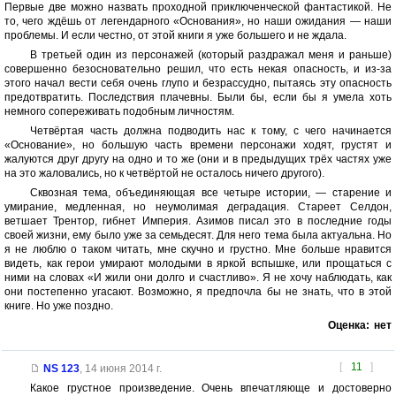
Первые две можно назвать проходной приключенческой фантастикой. Не
то, чего ждёшь от легендарного «Основания», но наши ожидания — наши
проблемы. И если честно, от этой книги я уже большего и не ждала.
В третьей один из персонажей (который раздражал меня и раньше)
совершенно безосновательно решил, что есть некая опасность, и из-за
этого начал вести себя очень глупо и безрассудно, пытаясь эту опасность
предотвратить. Последствия плачевны. Были бы, если бы я умела хоть
немного сопереживать подобным личностям.
Четвёртая часть должна подводить нас к тому, с чего начинается
«Основание», но большую часть времени персонажи ходят, грустят и
жалуются друг другу на одно и то же (они и в предыдущих трёх частях уже
на это жаловались, но к четвёртой не осталось ничего другого).
Сквозная тема, объединяющая все четыре истории, — старение и
умирание, медленная, но неумолимая деградация. Стареет Селдон,
ветшает Трентор, гибнет Империя. Азимов писал это в последние годы
своей жизни, ему было уже за семьдесят. Для него тема была актуальна. Но
я не люблю о таком читать, мне скучно и грустно. Мне больше нравится
видеть, как герои умирают молодыми в яркой вспышке, или прощаться с
ними на словах «И жили они долго и счастливо». Я не хочу наблюдать, как
они постепенно угасают. Возможно, я предпочла бы не знать, что в этой
книге. Но уже поздно.
Оценка:
нет
[
11
]
NS 123
,
14 июня 2014 г.
Какое грустное произведение. Очень впечатляюще и достоверно