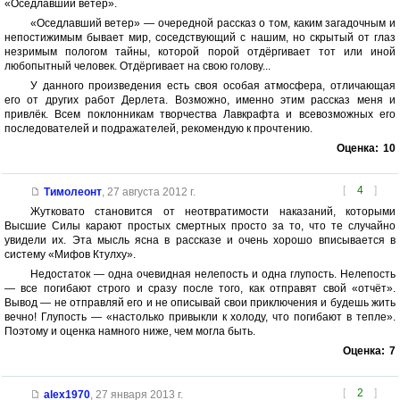
«Оседлавший ветер».
«Оседлавший ветер» — очередной рассказ о том, каким загадочным и
непостижимым бывает мир, соседствующий с нашим, но скрытый от глаз
незримым пологом тайны, которой порой отдёргивает тот или иной
любопытный человек. Отдёргивает на свою голову...
У данного произведения есть своя особая атмосфера, отличающая
его от других работ Дерлета. Возможно, именно этим рассказ меня и
привлёк. Всем поклонникам творчества Лавкрафта и всевозможных его
последователей и подражателей, рекомендую к прочтению.
Оценка:
10
[
4
]
Тимолеонт
,
27 августа 2012 г.
Жутковато становится от неотвратимости наказаний, которыми
Высшие Силы карают простых смертных просто за то, что те случайно
увидели их. Эта мысль ясна в рассказе и очень хорошо вписывается в
систему «Мифов Ктулху».
Недостаток — одна очевидная нелепость и одна глупость. Нелепость
— все погибают строго и сразу после того, как отправят свой «отчёт».
Вывод — не отправляй его и не описывай свои приключения и будешь жить
вечно! Глупость — «настолько привыкли к холоду, что погибают в тепле».
Поэтому и оценка намного ниже, чем могла быть.
Оценка:
7
[
2
]
alex1970
,
27 января 2013 г.