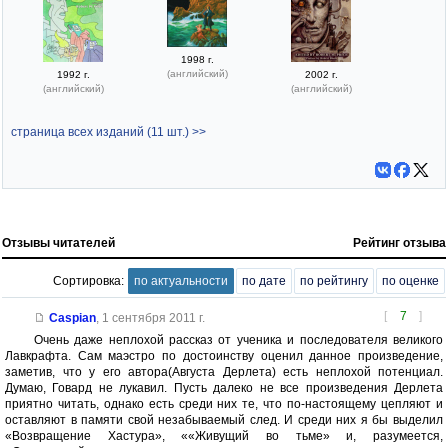
1998 г.
(английский)
1992 г.
2002 г.
(английский)
(английский)
страница всех изданий (11 шт.) >>
Отзывы читателей
Рейтинг отзыва
Сортировка:
по актуальности
по дате
по рейтингу
по оценке
[
7
]
Caspian
,
1 сентября 2011 г.
Очень даже неплохой рассказ от ученика и последователя великого
Лавкрафта. Сам маэстро по достоинству оценил данное произведение,
заметив, что у его автора(Августа Дерлета) есть неплохой потенциал.
Думаю, Говард не лукавил. Пусть далеко не все произведения Дерлета
приятно читать, однако есть среди них те, что по-настоящему цепляют и
оставляют в памяти свой незабываемый след. И среди них я бы выделил
«Возвращение Хастура», ««Живущий во тьме» и, разумеется,