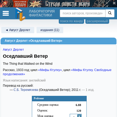
ЛАБОРАТОРИЯ
ФАНТАСТИКИ
поиск по жанру
расширенный
◄ Август Дерлет
издания (11)
Август Дерлет «Оседлавший Ветер»
Август Дерлет
Оседлавший Ветер
The Thing that Walked on the Wind
Рассказ,
1933
год; цикл
«Мифы Ктулху»
, цикл
«Мифы Ктулху. Свободные
продолжения»
Язык написания: английский
Перевод на русский:
—
С.Б. Теремязева
(Оседлавший Ветер)
; 2011 г.
— 1 изд.
Рейтинг
Средняя оценка:
6.88
Оценок:
120
Моя оценка:
-