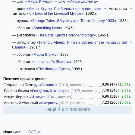
— цикл
«Мифы Ктулху»
> цикл
«Мифы Дерлета»
— цикл
«Мифы Ктулху. Свободные продолжения»
> Антологии >
антологию
«Tales of the Lovecraft Mythos»
, 1992 г.
— журнал
«Strange Tales of Mystery and Terror, January 1933»
, 1933 г.
— сборник
«Something Near»
, 1945 г.
— антологию
«The Boris Karloff Horror Anthology»
, 1965 г.
— антологию
«Friendly Aliens: Thirteen Stories of the Fantastic Set in
Canada»
, 1981 г.
— сборник
«Маска Ктулху»
, 1997 г.
— сборник
«In Lovecraft's Shadow»
, 1998 г.
— антологию
«The Ithaqua Cycle»
, 1999 г.
Похожие произведения:
8.06 (477)
18 отз.
Элджернон Блэквуд
«Вендиго»
(1910, повесть)
7.49 (148)
9 отз.
Брайан Ламли
«Рождённый от ветра»
(1975, повесть)
6.96 (110)
2 отз.
Август Дерлет
«Итакуа»
(1941, рассказ)
7.23 (266)
15 отз.
Анатолий Уманский
«Америка»
(2016, рассказ)
+ещё 4 шт. похожего
Издания:
ВСЕ
(11)