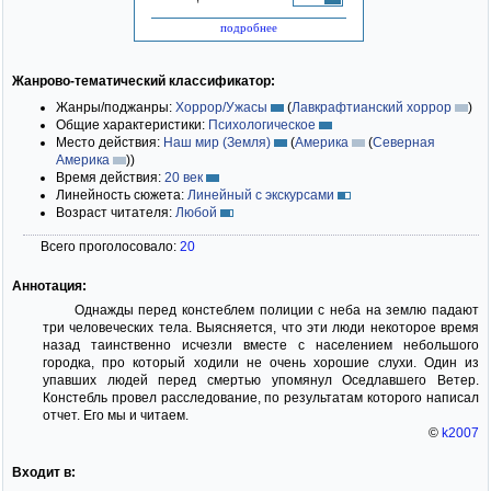
подробнее
Жанрово-тематический классификатор:
Жанры/поджанры:
Хоррор/Ужасы
(
Лавкрафтианский хоррор
)
Общие характеристики:
Психологическое
Место действия:
Наш мир (Земля)
(
Америка
(
Северная
Америка
)
)
Время действия:
20 век
Линейность сюжета:
Линейный с экскурсами
Возраст читателя:
Любой
Всего проголосовало:
20
Аннотация:
Однажды перед констеблем полиции с неба на землю падают
три человеческих тела. Выясняется, что эти люди некоторое время
назад таинственно исчезли вместе с населением небольшого
городка, про который ходили не очень хорошие слухи. Один из
упавших людей перед смертью упомянул Оседлавшего Ветер.
Констебль провел расследование, по результатам которого написал
отчет. Его мы и читаем.
©
k2007
Входит в: