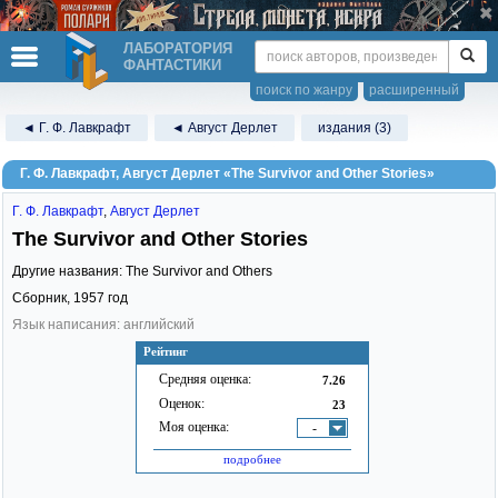
ЛАБОРАТОРИЯ
ФАНТАСТИКИ
поиск по жанру
расширенный
◄ Г. Ф. Лавкрафт
◄ Август Дерлет
издания (3)
Г. Ф. Лавкрафт, Август Дерлет «The Survivor and Other Stories»
Г. Ф. Лавкрафт
,
Август Дерлет
The Survivor and Other Stories
Другие названия: The Survivor and Others
Сборник,
1957
год
Язык написания: английский
Рейтинг
Средняя оценка:
7.26
Оценок:
23
Моя оценка:
-
подробнее