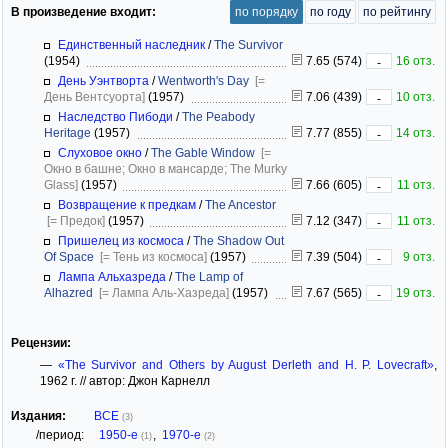
В произведение входит:
по порядку
по году
по рейтингу
Единственный наследник
/
The Survivor
(1954)
7.65 (574)
16 отз.
-
День Уэнтворта
/
Wentworth's Day
[=
День Вентсуорта]
(1957)
7.06 (439)
10 отз.
-
Наследство Пибоди
/
The Peabody
Heritage
(1957)
7.77 (855)
14 отз.
-
Слуховое окно
/
The Gable Window
[=
Окно в башне; Окно в мансарде; The Murky
Glass]
(1957)
7.66 (605)
11 отз.
-
Возвращение к предкам
/
The Ancestor
[= Предок]
(1957)
7.12 (347)
11 отз.
-
Пришелец из космоса
/
The Shadow Out
Of Space
[= Тень из космоса]
(1957)
7.39 (504)
9 отз.
-
Лампа Альхазреда
/
The Lamp of
Alhazred
[= Лампа Аль-Хазреда]
(1957)
7.67 (565)
19 отз.
-
Рецензии:
—
«The Survivor and Others by August Derleth and H. P. Lovecraft»
,
1962 г. // автор: Джон Карнелл
Издания:
ВСЕ
(3)
/период:
1950-е
,
1970-е
(1)
(2)