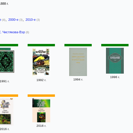
1888 г.
-е
,
2000-е
,
2010-е
(4)
(3)
(3)
Е. Чистякова-Вэр
(6)
1996 г.
1994 г.
1992 г.
1991 г.
2016 г.
2016 г.