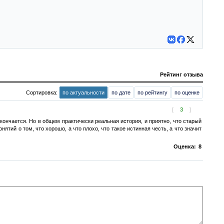
Рейтинг отзыва
Сортировка:
по актуальности
по дате
по рейтингу
по оценке
[
3
]
 кончается. Но в общем практически реальная история, и приятно, что старый
ятий о том, что хорошо, а что плохо, что такое истинная честь, а что значит
Оценка:
8