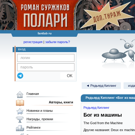
fantlab ru
регистрация
|
забыли пароль?
вход
OK
◄ Редьярд Киплинг
изда
Главная
Редьярд Киплинг «Бог из м
Авторы, книги
Редьярд Киплинг
Новинки и планы
Бог из машины
Награды, премии
The God from the Machine
Рейтинги
Другие названия: Deux ex machin