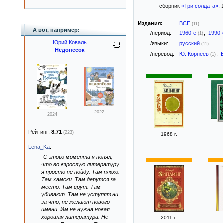
— сборник
«Три солдата»
, 
Издания:
ВСЕ
(11)
А вот, например:
/период:
1960-е
,
1990
(1)
Юрий Коваль
/языки:
русский
(11)
Недопёсок
/перевод:
Ю. Корнеев
,
(1)
2022
2024
Рейтинг:
8.71
(223)
1968 г.
Lena_Ka
:
"С этого момента я понял,
что во взрослую литературу
я просто не пойду. Там плохо.
Там хамски. Там дерутся за
место. Там врут. Там
убивают. Там не уступят ни
за что, не желают нового
имени. Им не нужна новая
хорошая литература. Не
2011 г.