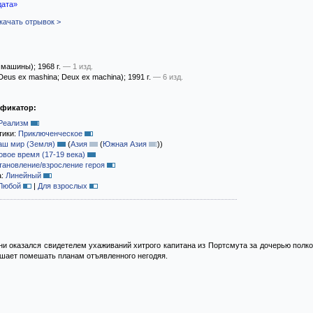
дата»
качать отрывок >
з машины)
; 1968 г.
— 1 изд.
Deus ex mashina; Deux ex machina)
; 1991 г.
— 6 изд.
ификатор:
Реализм
тики:
Приключенческое
аш мир (Земля)
(
Азия
(
Южная Азия
)
)
овое время (17-19 века)
тановление/взросление героя
а:
Линейный
Любой
|
Для взрослых
и оказался свидетелем ухаживаний хитрого капитана из Портсмута за дочерью полков
ешает помешать планам отъявленного негодяя.