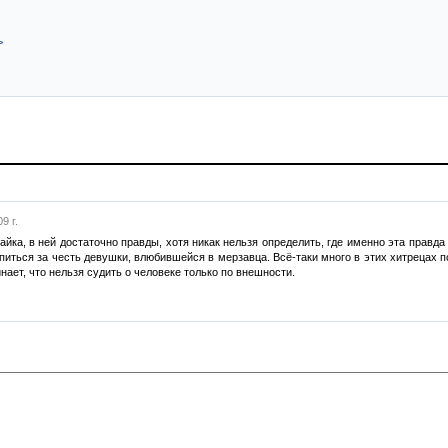
>
9 г.
айка, в ней достаточно правды, хотя никак нельзя определить, где именно эта правда
иться за честь девушки, влюбившейся в мерзавца. Всё-таки много в этих хитрецах пон
нает, что нельзя судить о человеке только по внешности.