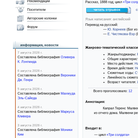
Рекомендации
Рассказ,
1888
год; цикл
«Три сол
Посетители
читать отрывок
с
Авторские колонки
Язык написания: английский
Перевод на русский:
Форум
—
Ю. Корнеев
(Бог и
—
Е. Чистякова-Вэр
(
информация, новости
Жанрово-тематический класс
7 августа 2026 г.
Жанры/поджанры:
Составлена библиография
Оливера
Общие характерис
К. Лэнгмида
Место действия:
Н
Время действия:
Н
6 августа 2026 г.
Сюжетные ходы:
С
Составлена библиография
Вероники
Линейность сюжет
Дж. Генри
Возраст читателя:
5 августа 2026 г.
Всего проголосовало:
12
Составлена библиография
Махмуда
Эль-Сайеда
Аннотация:
4 августа 2026 г.
Капрал Теренс Малвен
Составлена библиография
Маркуса
из отчего дома. Малвени р
Кливера
3 августа 2026 г.
Входит в:
Составлена библиография
Моники
Ким
— цикл
«Три солдата»