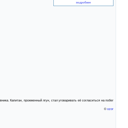
подробнее
ника. Капитан, прожженный лгун, стал уговаривать её согласиться на побег
©
ozor