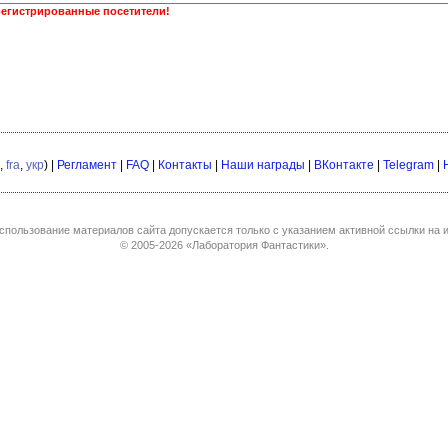
регистрированные посетители!
,
fra
,
укр
) |
Регламент
|
FAQ
|
Контакты
|
Наши награды
|
ВКонтакте
|
Telegram
|
спользование материалов сайта допускается только с указанием активной ссылки на и
© 2005-2026
«Лаборатория Фантастики»
.