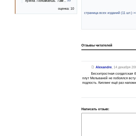
нужна. Понимаешь. Там
...
>>
оценка: 10
страница всех изданий (11 шт.) >
Отзывы читателей
Alexandre
,
14 декабря 200
Бесхитростная солдатская б
плут Мельваней не побоялся вступ
подлость. Киплинг ещё раз напоми
Написать отзыв: