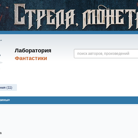
Лаборатория
Фантастики
ния (11)
ашины»
a