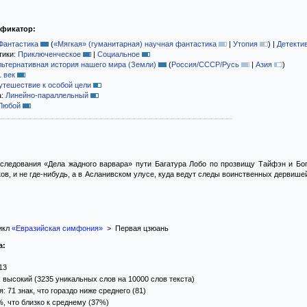
ификатор:
Фантастика
(
«Мягкая» (гуманитарная) научная фантастика
|
Утопия
)
|
Детекти
тики:
Приключенческое
|
Социальное
льтернативная история нашего мира (Земли)
(
Россия/СССР/Русь
|
Азия
)
1 век
утешествие к особой цели
а:
Линейно-параллельный
Любой
следования «Дела жадного варвара» пути Багатура Лобо по прозвищу Тайфэн и Бо
ов, и не где-нибудь, а в Асланивском улусе, куда ведут следы воинственных дервишей
икл
«Евразийская симфония»
> Первая цзюань
а:
13
 высокий (3235 уникальных слов на 10000 слов текста)
 71 знак, что гораздо ниже среднего (81)
%, что близко к среднему (37%)