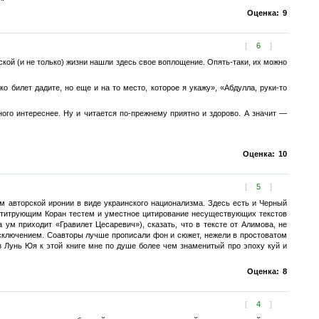
Оценка:
9
[
6
]
ой (и не только) жизни нашли здесь свое воплощение. Опять-таки, их можно
 билет дадите, но еще и на то место, которое я укажу», «Абдулла, руки-то
ого интереснее. Ну и читается по-прежнему приятно и здорово. А значит —
Оценка:
10
[
5
]
м авторской иронии в виде украинского национализма. Здесь есть и Черный
 цититрующим Коран тестем и уместное цитирование несуществующих текстов
ум приходит «Гравилет Цесаревич»), сказать, что в тексте от Алимова, не
исключением. Соавторы лучше прописали фон и сюжет, нежели в простоватом
 Лунь Юя к этой книге мне по душе более чем знаменитый про эпоху куй и
Оценка:
8
[
4
]