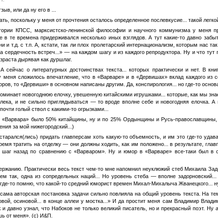
ыв, или да ну его в ...
ть, поскольку у меня от прочтения осталось определенное послевкусие... такой легкой
тории КПСС, марксистско-ленинской философии и научного коммунизма у меня пр
же в те времена придерживался несколько иных взглядов. А тут какие-то давно за
 и т.д. с т.п. А, кстати, так ли плох пролетарский интернационализм, которым нас т
а сердечность встреч...» — на каждом шагу и из каждого репродуктора. Ну и что тут
зраста дырявая как дуршлаг.
А сейчас о литературных достоинствах текста... которых практически и нет. В кни
е у меня сложилось впечатление, что в «Варваре» и в «Дервишах» вклад каждого из
ров, то «Дервиши» в основном написаны другим. Да, конспирология... но где-то основ
оминает новогоднюю елочку, увешенную китайскими игрушками... которые, как мы знаем
лека, и не сильно приглядываться — то вроде вполне себе и новогодняя елочка. А 
почти голый ствол с какими-то огрызками...
же «Варвара» было 50% китайщины, ну и по 25% Ордынщины и Русь-православщины, 
ия за мой нижегородский...)
старался(лись) придать главперсам хоть какую-то объемность, и им это где-то уда
время тратить на отделку — они должны ходить, как им положено... в результате, гл
шаг назад по сравнению с «Варваром». Ну и юмор в «Варваре» все-таки был в 
держанию. Практически весь текст чем-то мне напомнил неуклюжий стеб Михаила За
жем так, одна из сопредельных наций... Но уровень стеба — вполне задорновский..
где-то помню, что какой-то средний юморист времен Михал-Михалыча Жванецкого... ну
 сама авторская постановка задачи сильно повлияла на общий уровень текста. На т
овой, осиновой... в конце аллеи у мостка...» И да простит меня сам Владимир Влади
ж и давно узнал, что Набоков не только великий писатель, но и прекрасный поэт. Ну
ь от меня». (с) И&П.