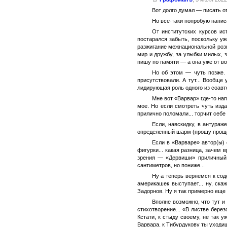
Вот долго думал — писать отз
Но все-таки попробую написа
От институтских курсов ис
постарался забыть, поскольку у
разжигание межнациональной розни
мир и дружбу, за улыбки милых, з
пишу по памяти — а она уже от во
Но об этом — чуть позже. 
присутствовали. А тут... Вообщ
лидирующая роль одного из соавто
Мне вот «Варвар» где-то нап
мое. Но если смотреть чуть изда
прилично поломали... торчит себе 
Если, навскидку, в антура
определенный шарм (прошу прощен
Если в «Варваре» автор(ы) 
фигурки... какая разница, зачем 
зрения — «Дервиши» приличный 
сантиметров, но пониже...
Ну а теперь вернемся к со
америкашек выступает... ну, ска
Задорнов. Ну я так примерно еще 
Вполне возможно, что тут и
стихотворение... «В листве берез
Кстати, к стыду своему, не так у
Варвара, к Тибурдукову ты уходиш