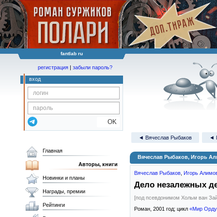
fantlab ru
регистрация
|
забыли пароль?
вход
OK
◄ Вячеслав Рыбаков
◄ 
Главная
Вячеслав Рыбаков, Игорь А
Авторы, книги
Вячеслав Рыбаков
,
Игорь Алимо
Новинки и планы
Дело незалежных д
Награды, премии
[под псевдонимом Хольм ван Зай
Рейтинги
Роман,
2001
год; цикл
«Мир Орду