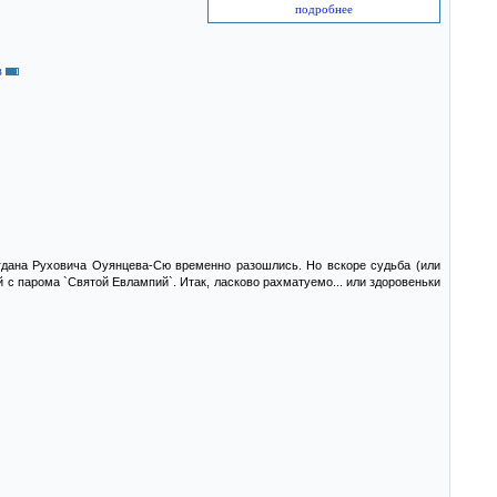
подробнее
в
гдана Руховича Оуянцева-Сю временно разошлись. Но вскоре судьба (или
 с парома `Святой Евлампий`. Итак, ласково рахматуемо... или здоровеньки