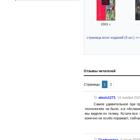
2001 г.
страница всех изданий (5 шт.) >>
Отзывы читателей
Страницы:
1
2
alexis1273
,
14 ноября 2025
Самое удивительное при пр
технологиях не было, а в «Аслан
мы видели по телику. Кстати все 
конечно не особо поражает, сейча
Графоманъ
,
5 июля 2022 