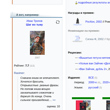
подробные результаты ан
Награды и премии:
А вот, например:
Иван Тропов
РосКон, 2002
//
Ром
Шаг во тьму
лауреат
Номинации на премии:
Сигма-Ф, 2002
//
Кр
номинант
Рецензии:
—
«Вышитые петухи мятеж
2007
—
«Хольм ван Зайчик «Де
Рейтинг:
7.7
(113)
—
«Ван Зайчик, дубль 2»
, 
Rasimer
:
Издания:
ВСЕ
Сначала книга не впечатляет.
(5)
Хочется бросить.
/период:
2000-е
,
2020
(4)
Отрывистые. рваные фразы.
/языки:
русский
(5)
Но потом книга мощно
захватывает сюжетом и
держит до конца. Очень
сильное произведение.
...
>>
оценка: 10