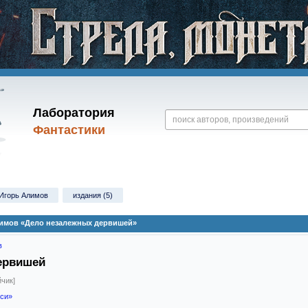
Лаборатория
Фантастики
Игорь Алимов
издания (5)
лимов «Дело незалежных дервишей»
в
ервишей
чик]
си»