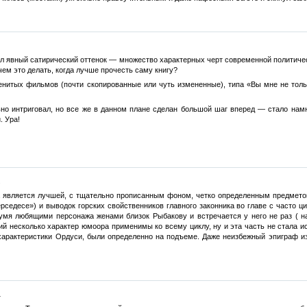
л явный сатирический оттенок — множество характерных черт современной политическ
чем это делать, когда лучше прочесть саму книгу?
нитых фильмов (почти скопированные или чуть измененные), типа «Вы мне не только
ьно интриговал, но все же в данном плане сделан большой шаг вперед — стало намн
. Ура!
.
га является лучшей, с тщательно прописанным фоном, четко определенным предмето
ерседесе») и выводок горских свойственников главного законника во главе с часто
умя любящими персонажа женами близок Рыбакову и встречается у него не раз ( на 
ий несколько характер юмоора применимы ко всему циклу, ну и эта часть не стала 
характеристики Ордуси, были определенно на подъеме. Даже неизбежный эпиграф из
.