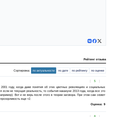
Рейтинг отзыва
Сортировка:
по актуальности
по дате
по рейтингу
по оценке
[
5
]
 2001 году, когда даже понятия об этих цветных революциях и социальных
 если не текущая реальность, то события накануне 2013 года, когда все это
например). Вот и не верь после этого в теории заговора. При этом сам сюжет
 прозорливость еще +2.
Оценка:
9
[
8
]