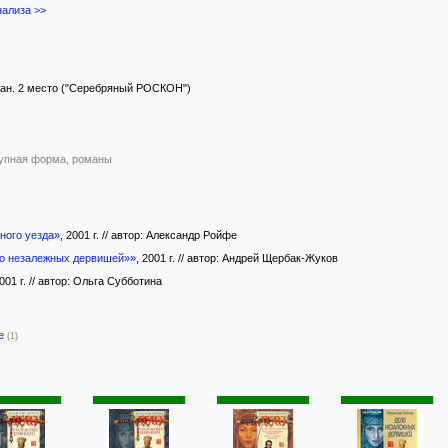
ализа >>
ан. 2 место ("Серебряный РОСКОН")
упная форма, романы
ного уезда»
, 2001 г. // автор: Александр Ройфе
ло незалежных дервишей»»
, 2001 г. // автор: Андрей Щербак-Жуков
2001 г. // автор: Ольга Субботина
-е
(1)