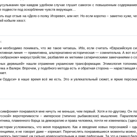
мусульманин при каждом удобном случае глушит самогон с повышенным содержание
е подвести под оскорбление чувств верующих…
ть еще отзыв на «Дело о полку Игореве», али нет. Но если коротко – заметно хуже, ч
й кобыле хвост.
г.
ки необходимо понимать, что же такое читаешь. Ибо, если считать «Евразийскую с
ктивная линия — примитивна, альтернативно-историческая — сомнительна. А вот есл
сообразном» мироустройстве, разбавляя их меткими сатирическими замечаниями о сов
ных дервишей» нашли отражение украинские трансформации. Этимология топонима
ма и Валери. Впрочем, у подобного метода есть и обратная сторона — нарастающая 
ает.
и Ордуси» в наше время всё же есть. Это и увлекательный сюжет, и яркие персонаж
симфонии» понравился мне ничуть не меньше, чем первый. Хотя и по-другому. Он по
дусской» веротерпимости – имперское (типично рыбаковское) мышление. Параллел
итника, пламенного борца за демократию и права человека, почти не изменилась (зде
истории усложнилась, что меня порадовало. Как и введение новых персонажей – од
тенциями, и не говорит даже – изрекает. Перечислять понравившиеся моменты можно д
училось (местами) уж сильно нравоучительным и даже пафосным. За это и скинул бал