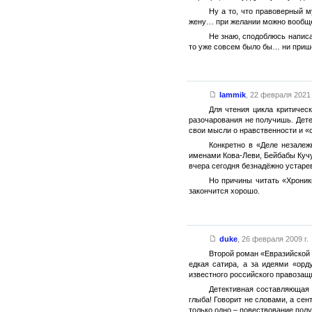
Ну а то, что правоверный 
жену… при желании можно вообщ
Не знаю, сподоблюсь написа
то уже совсем было бы… ни прише
lammik
,
22 февраля 2021 
Для чтения цикла критичес
разочарования не получишь. Дете
свои мысли о нравственности и «
Конкретно в «Деле незалеж
именами Кова-Леви, Бейбабы Кучу
вчера сегодня безнадёжно устарев
Но причины читать «Хроник
закончится хорошо.
duke
,
26 февраля 2009 г.
Второй роман «Евразийской 
едкая сатира, а за идеями «ор
известного российского правозащ
Детективная составляющая 
глыба! Говорит не словами, а сен
только одно – повествование пол