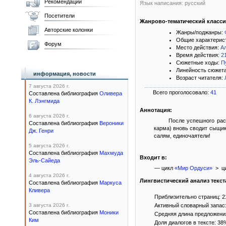
Рекомендации
Язык написания: русский
Посетители
Жанрово-тематический класс
Авторские колонки
Жанры/поджанры:
Общие характерис
Форум
Место действия:
А
Время действия:
2
Сюжетные ходы:
П
Линейность сюжет
информация, новости
Возраст читателя:
7 августа 2026 г.
Всего проголосовало:
41
Составлена библиография
Оливера
К. Лэнгмида
Аннотация:
6 августа 2026 г.
После успешного рас
Составлена библиография
Вероники
карма) вновь сводит сыщик
Дж. Генри
салям, единочаятели!
5 августа 2026 г.
Составлена библиография
Махмуда
Входит в:
Эль-Сайеда
— цикл
«Мир Ордуси»
> ц
4 августа 2026 г.
Лингвистический анализ текст
Составлена библиография
Маркуса
Кливера
Приблизительно страниц: 2
3 августа 2026 г.
Активный словарный запас:
Составлена библиография
Моники
Средняя длина предложения:
Ким
Доля диалогов в тексте: 38