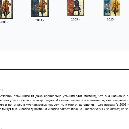
2005 г.
2025 г.
2004 г.
2003 г.
 г.
очтении этой книги (я даже специально уточнил этот момент), что она написана в
ивском улусе» была «тишь да гладь». А сейчас читаешь и понимаешь, что описывается
это и не только в «Асланивском улусе», но и много где еще мы тоже видели (в 2008 
с пишут м.б. и более динамично и более захватывающе. Поставил бы 7 за сюжет, но за
г.