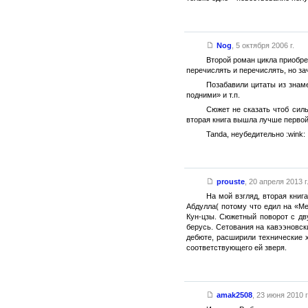
Nog
,
5 октября 2006 г.
Второй роман цикла приобре
перечислять и перечислять, но за
Позабавили цитаты из знаме
подними» и т.п.
Сюжет не сказать чтоб сил
вторая книга вышла лучше первой
Tanda, неубедительно :wink:
prouste
,
20 апреля 2013 г
На мой взгляд, вторая кни
Абдулла( потому что едил на «М
Кун-цзы. Сюжетный поворот с дв
берусь. Сетования на кавээновск
дебюте, расширили технические 
соответствующего ей зверя.
amak2508
,
23 июня 2010 г