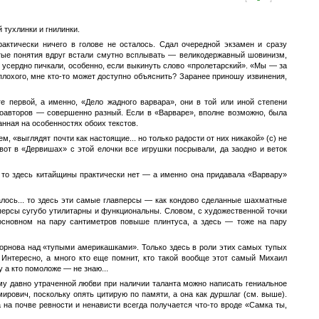
 тухлинки и гнилинки.
актически ничего в голове не осталось. Сдал очередной экзамен и сразу
бытые понятия вдруг встали смутно всплывать — великодержавный шовинизм,
ак усердно пичкали, особенно, если выкинуть слово «пролетарский». «Мы — за
 плохого, мне кто-то может доступно объяснить? Заранее приношу извинения,
ге первой, а именно, «Дело жадного варвара», они в той или иной степени
 соавторов — совершенно разный. Если в «Варваре», вполне возможно, была
анная на особенностях обоих текстов.
, «выглядят почти как настоящие... но только радости от них никакой» (с) не
вот в «Дервишах» с этой елочки все игрушки посрывали, да заодно и веток
то здесь китайщины практически нет — а именно она придавала «Варвару»
валось... то здесь эти самые главперсы — как кондово сделанные шахматные
авперсы сугубо утилитарны и функциональны. Словом, с художественной точки
основном на пару сантиметров повыше плинтуса, а здесь — тоже на пару
дорнова над «тупыми америкашками». Только здесь в роли этих самых тупых
. Интересно, а много кто еще помнит, кто такой вообще этот самый Михаил
 а кто помоложе — не знаю...
ему давно утраченной любви при наличии таланта можно написать гениальное
мирович, поскольку опять цитирую по памяти, а она как дуршлаг (см. выше).
 а на почве ревности и ненависти всегда получается что-то вроде «Самка ты,