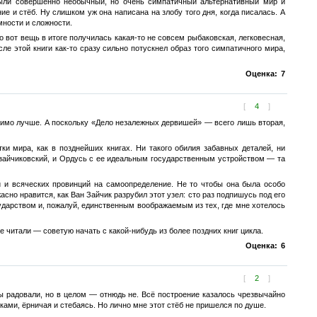
 были совершенно необычный, но очень симпатичный альтернативный мир и
 и стёб. Ну слишком уж она написана на злобу того дня, когда писалась. А
мности и сложности.
о вот вещь в итоге получилась какая-то не совсем рыбаковская, легковесная,
е этой книги как-то сразу сильно потускнел образ того симпатичного мира,
Оценка:
7
[
4
]
щутимо лучше. А поскольку «Дело незалежных дервишей» — всего лишь вторая,
ки мира, как в позднейших книгах. Ни такого обилия забавных деталей, ни
 зайчиковский, и Ордусь с ее идеальным государственным устройством — та
 и всяческих провинций на самоопределение. Не то чтобы она была особо
но нравится, как Ван Зайчик разрубил этот узел: сто раз подпишусь под его
сударством и, пожалуй, единственным воображаемым из тех, где мне хотелось
е читали — советую начать с какой-нибудь из более поздних книг цикла.
Оценка:
6
[
2
]
ты радовали, но в целом — отнюдь не. Всё построение казалось чрезвычайно
ками, ёрничая и стебаясь. Но лично мне этот стёб не пришелся по душе.