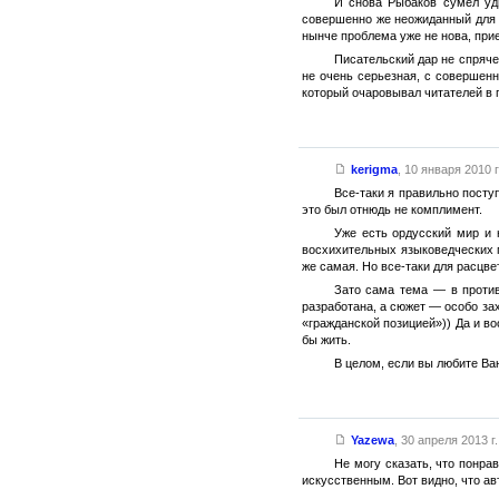
И снова Рыбаков сумел уди
совершенно же неожиданный для э
нынче проблема уже не нова, прие
Писательский дар не спрячеш
не очень серьезная, с совершенн
который очаровывал читателей в 
kerigma
,
10 января 2010 г
Все-таки я правильно посту
это был отнюдь не комплимент.
Уже есть ордусский мир и 
восхихительных языковедческих 
же самая. Но все-таки для расцве
Зато сама тема — в против
разработана, а сюжет — особо зах
«гражданской позицией»)) Да и в
бы жить.
В целом, если вы любите Ван
Yazewa
,
30 апреля 2013 г.
Не могу сказать, что понра
искусственным. Вот видно, что ав