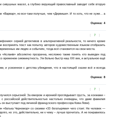
м сивушных масел, а глубоко верующий православный заводит себе вторую
ем «Варвар», но все-таки получше, чем «Дервиши». И то хоть, что не хуже… а
Оценка:
4
[
7
]
имфонию» серией детективов в альтернативной реальности, то ничего кроме
и воспринять текст как попытку авторов художественным языком отобразить
ременных им людях и событиях, тогда всё становится на свои места.
 «Асланiв» абсолютно прозрачна, несложно также понять кто выведен под
со временем сиюминутность. Уж больно быстр наш XXI век, и актуальное ещё
и, и усвоенное с детства убеждение, что в настоящей сказке всё и всегда
Оценка:
8
[
7
]
лучился серьезней. За юмором и иронией проглядывает грусть, за хохмами –
и с российской действительностью настолько очевидны, что даже фамилия
сь он выступает под личиной французского профессора Кова-Леви).
ин «батька Черномор» со своими «33 богатырями» чего стоит. Не человек —
олго, но это, действительно, ни к чему – лучше прочитать. А не понравилось
л.