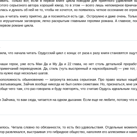
вить. Только вот, если в первой книге цикла поводом для приятного удивления
того серьезного автора хороший юмор, то в этом — всего лишь непомерное ёрничание
лась и думать об ней не то, чтобы не хочется, но появилось четкое осознание ее огро
ь и читать книгу приятно, да и посмеяться есть где.. Остроумно и даже очень. Тольк
о игрушечным заговором, легко раскрытым главными героями романа. А главное, посл
первом романе цикла.
.
пила, что начала читать Ордусский цикл с конца: от раза к разу книги становятся о
наши герои, уже есть Ман Да и Му Да и 22 глава, но нет столь детальной проработ
примечаний переводчиков. Да, стиль (чуть выспренный и наукообразный) — уже тот,
та нужно еще несколько шагов.
оположность обыкновению — затронута весьма серьезная. Про право малых наций
ватывающим, Зайчик вообще никогда не был силен сюжетами. Но, признаться, мне ужас
ообще чего там, сто раз говорила и буду повторять, что считаю Ордусь идеальным го
 Зайчика, то вам сюда, читается на одном дыхании. Если еще не любите, потому что н
вилось. Читала словно по обязанности, то есть без удовольствия. Отдельные момен
тор развлекался, выстраивая это гибридное общество, наполняя его аллюзиями и наме