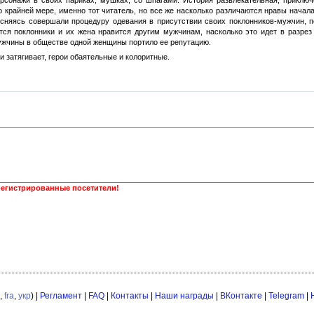
ерсонажи в своих париках, мушках, со шпагами. История развлекательная, приключ
о крайней мере, именно тот читатель, но все же насколько различаются нравы начал
сняясь совершали процедуру одевания в присутствии своих поклонников-мужчин, п
тся поклонники и их жена нравится другим мужчинам, насколько это идет в разрез 
ужчины в обществе одной женщины портило ее репутацию.
и затягивает, герои обаятельные и колоритные.
регистрированные посетители!
,
fra
,
укр
) |
Регламент
|
FAQ
|
Контакты
|
Наши награды
|
ВКонтакте
|
Telegram
|