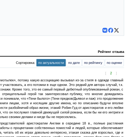
Рейтинг отзыва
Сортировка:
по актуальности
по дате
по рейтингу
по оценке
[
2
]
 мотылек», потому какую ассоциацию вызывал из-за стиля в одежде главный
 участвовать, а его потомки в еще одном. Это редкий для автора случай, т.к.
сонажи. Кроме того, это ее самый первый дебютный опубликованный роман, с
 отрицательный герой так заинтересовал публику, что многие дожидались
се понимали, что «Тени былого» (Тени предков/Дьявол и паж) это продолжение
книги лицам, хотя и носящим другие имена, но по описанию будучи вполне
ести разбойничий образ жизни, этакий Робин Гуд от аристократов и его любви
, что он послужил главной движущей силой романа, если бы ни его интриги и
олько своими делами и нигде бы не пересеклись.
едставителей аристократии Англии в середине 18 в., полные растления
заботы о процветании собственных поместий и людей, которые обеспечивают
, читать об их играх довольно интересно, этакая сказка для взрослых, где и