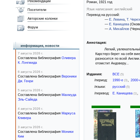
Рекомендации
Роман,
1921
год
Язык написания: английский
Посетители
Перевод на русский:
Авторские колонки
—
Е. Левина
,
Т. Чере
—
Е. Канищева
(Оков
Форум
—
А. Михайлов
(Черн
Аннотация:
информация, новости
Легкий, увлекательны
7 августа 2026 г.
Карстерз берет на себя вин
Составлена библиография
Оливера
разносится по всей Англии
К. Лэнгмида
отомстит Андоверу...
6 августа 2026 г.
Издания:
ВСЕ
(5)
Составлена библиография
Вероники
/период:
1990-е
,
2000
(3)
Дж. Генри
/языки:
русский
(5)
5 августа 2026 г.
/перевод:
Е. Канищева
,
(1)
Составлена библиография
Махмуда
Эль-Сайеда
4 августа 2026 г.
Составлена библиография
Маркуса
Кливера
3 августа 2026 г.
Составлена библиография
Моники
Ким