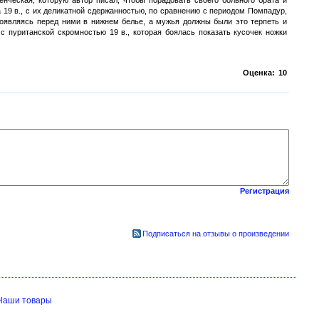
енческая, которую автор писал, чтобы порадовать своего больного брата и
а 19 в., с их деликатной сдержанностью, по сравнению с периодом Помпадур,
оявляясь перед ними в нижнем белье, а мужья должны были это терпеть и
с пуританской скромностью 19 в., которая боялась показать кусочек ножки
Оценка:
10
Регистрация
Подписаться на отзывы о произведении
Наши товары