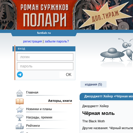
fantlab ru
регистрация
|
забыли пароль?
вход
OK
издания (5)
Главная
Джорджетт Хейер «Чёрная м
Авторы, книги
Джорджетт Хейер
Новинки и планы
Чёрная моль
Награды, премии
The Black Moth
Рейтинги
Другие названия: Чёрный мотыле