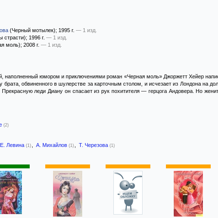
зова
(Черный мотылек)
; 1995 г.
— 1 изд.
ы страсти)
; 1996 г.
— 1 изд.
ая моль)
; 2008 г.
— 1 изд.
й, наполненный юмором и приключениями роман «Черная моль» Джоржетт Хейер написа
у брата, обвиненного в шулерстве за карточным столом, и исчезает из Лондона на до
. Прекрасную леди Диану он спасает из рук похитителя — герцога Андовера. Но женит
-е
(2)
Е. Левина
,
А. Михайлов
,
Т. Черезова
(1)
(1)
(1)