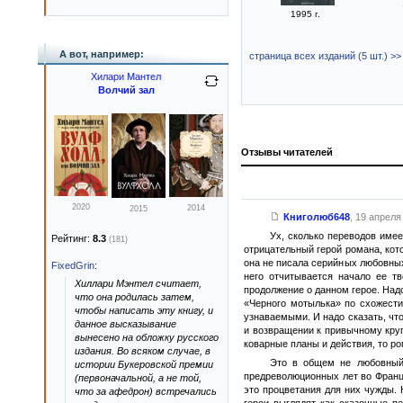
1995 г.
А вот, например:
страница всех изданий (5 шт.) >>
Хилари Мантел
Волчий зал
Отзывы читателей
2020
2014
2015
Книголюб648
,
19 апреля 
Ух, сколько переводов име
Рейтинг:
8.3
(181)
отрицательный герой романа, кото
она не писала серийных любовных
FixedGrin
:
него отчитывается начало ее т
Хиллари Мэнтел считает,
продолжение о данном герое. Надо
что она родилась затем,
«Черного мотылька» по схожести
чтобы написать эту книгу, и
узнаваемыми. И надо сказать, что
данное высказывание
и возвращении к привычному кругу
вынесено на обложку русского
коварные планы и действия, то ро
издания. Во всяком случае, в
Это в общем не любовный 
истории Букеровской премии
предреволюционных лет во Франц
(первоначальной, а не той,
это процветания для них чужды. Н
что за афедрон) встречались