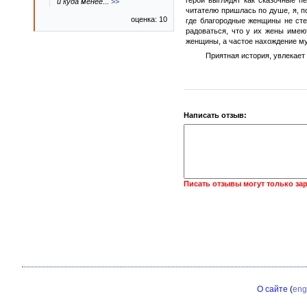
герои выглядят как сказочные п
и куда менее
...
>>
читателю пришлась по душе, я, п
оценка: 10
где благородные женщины не сте
радоваться, что у их жены имею
женщины, а частое нахождение м
Приятная история, увлекает 
Написать отзыв:
Писать отзывы могут только за
О сайте
(
eng