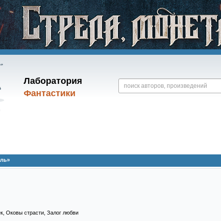
Лаборатория
Фантастики
оль»
к, Оковы страсти, Залог любви