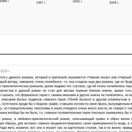
1996 г.
2006 г.
1997 г.
2008 г.
2018 г.
ется у данного романа, который в оригинале называется «Черная моль» или «Черный
рый автору, наверное, очень полюбился, т.к. она создала еще два романа, где он будет
-приключенческих романов, кроме видимо тех случаев, где ей очень полюбились пер
ворчества и данный роман не стал для автора первым блином комом, кроме того,
 сказать, что формально герои с такими именами в других книгах не появлялись, но в
 описания былых подвигов главного героя «Теней былого» и другим упомянутым в 
, хотя книга вроде бы о бедном графе, ставшем изгоем по вине брата, вынужденным в
, но отрицательному персонажу в книге отведено очень много места, не говоря о том
мана вообще бы не было, т.к. главные положительные герои тихонько занимались бы т
роман, а любовно-приключенческий роман, описывающий нравы и образ жизни пр
ии образы, для которых главное продемонстрировать свою приверженность моде, а 
адо жить играючи, вот они и играют как за карточным столом, так и по жизни, правда