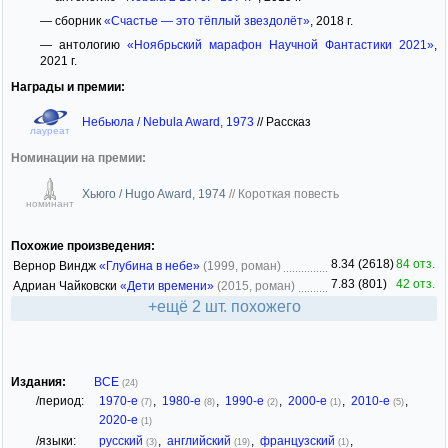
— сборник
«Счастье — это тёплый звездолёт»
, 2018 г.
— антологию
«Ноябрьский марафон Научной Фантастики 2021»
,
2021 г.
Награды и премии:
Небьюла / Nebula Award, 1973
//
Рассказ
лауреат
Номинации на премии:
Хьюго / Hugo Award, 1974
//
Короткая повесть
номинант
Похожие произведения:
8.34 (2618)
84 отз.
Вернор Виндж
«Глубина в небе»
(1999, роман)
7.83 (801)
42 отз.
Адриан Чайковски
«Дети времени»
(2015, роман)
+ещё 2 шт. похожего
Издания:
ВСЕ
(24)
/период:
1970-е
,
1980-е
,
1990-е
,
2000-е
,
2010-е
,
(7)
(8)
(2)
(1)
(5)
2020-е
(1)
/языки:
русский
,
английский
,
французский
,
(3)
(19)
(1)