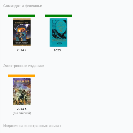
Самиздат и фэнзины:
2014 г.
2023 г.
Электронные издания:
2014 г.
(английский)
Издания на иностранных языках: