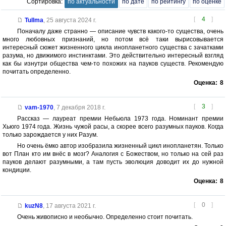
Сортировка:
по актуальности
по дате
по рейтингу
по оценке
[
4
]
Tullma
,
25 августа 2024 г.
Поначалу даже странно — описание чувств какого-то существа, очень
много любовных признаний, но потом всё таки вырисовывается
интересный сюжет жизненного цикла инопланетного существа с зачатками
разума, но движимого инстинктами. Это действительно интересный взгляд
как бы изнутри общества чем-то похожих на пауков существ. Рекомендую
почитать определенно.
Оценка:
8
[
3
]
vam-1970
,
7 декабря 2018 г.
Рассказ — лауреат премии Небьюла 1973 года. Номинант премии
Хьюго 1974 года. Жизнь чужой расы, а скорее всего разумных пауков. Когда
только зарождается у них Разум.
Но очень ёмко автор изобразила жизненный цикл инопланетян. Только
вот План кто им внёс в мозг? Аналогия с Божеством, но только на сей раз
пауков делают разумными, а там пусть эволюция доводит их до нужной
кондиции.
Оценка:
8
[
0
]
kuzN8
,
17 августа 2021 г.
Очень живописно и необычно. Определенно стоит почитать.