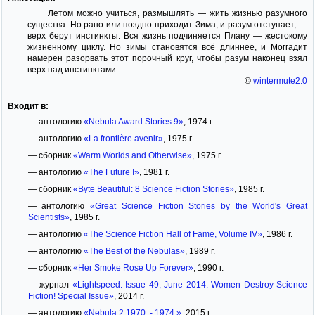
Летом можно учиться, размышлять — жить жизнью разумного
существа. Но рано или поздно приходит Зима, и разум отступает, —
верх берут инстинкты. Вся жизнь подчиняется Плану — жестокому
жизненному циклу. Но зимы становятся всё длиннее, и Моггадит
намерен разорвать этот порочный круг, чтобы разум наконец взял
верх над инстинктами.
©
wintermute2.0
Входит в:
— антологию
«Nebula Award Stories 9»
, 1974 г.
— антологию
«La frontière avenir»
, 1975 г.
— сборник
«Warm Worlds and Otherwise»
, 1975 г.
— антологию
«The Future I»
, 1981 г.
— сборник
«Byte Beautiful: 8 Science Fiction Stories»
, 1985 г.
— антологию
«Great Science Fiction Stories by the World's Great
Scientists»
, 1985 г.
— антологию
«The Science Fiction Hall of Fame, Volume IV»
, 1986 г.
— антологию
«The Best of the Nebulas»
, 1989 г.
— сборник
«Her Smoke Rose Up Forever»
, 1990 г.
— журнал
«Lightspeed. Issue 49, June 2014: Women Destroy Science
Fiction! Special Issue»
, 2014 г.
— антологию
«Nebula 2 1970. - 1974.»
, 2015 г.