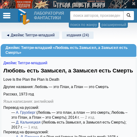
ЛАБОРАТОРИЯ
ФАНТАСТИКИ
поиск по жанру
расширенный
◄ Джеймс Типтри-младший
издания (24)
Джеймс Типтри-младший «Любовь есть Замысел, а Замысел есть
Смерть»
Джеймс Типтри-младший
Любовь есть Замысел, а Замысел есть Смерть
Love Is the Plan the Plan Is Death
Другие названия: Любовь — это План, а План — это Смерть
Рассказ,
1973
год
Язык написания: английский
Перевод на русский:
—
А. Грузберг
(Любовь — это план, а план — это смерть; Любовь –
это План, а План – это Смерть)
; 2014 г.
— 2 изд.
—
Д. Кальницкая
(Любовь есть Замысел, а Замысел есть Смерть)
;
2017 г.
— 1 изд.
Перевод на французский: