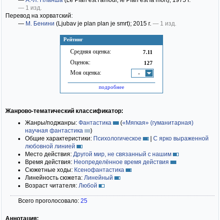
—
А.-Л. Планша
(Le Plan est l'amour, le Plan est la mort)
; 1975 г.
— 1 изд.
Перевод на хорватский:
—
М. Бенини
(Ljubav je plan plan je smrt)
; 2015 г.
— 1 изд.
Рейтинг
Средняя оценка:
7.11
Оценок:
127
Моя оценка:
-
подробнее
Жанрово-тематический классификатор:
Жанры/поджанры:
Фантастика
(
«Мягкая» (гуманитарная)
научная фантастика
)
Общие характеристики:
Психологическое
|
С ярко выраженной
любовной линией
Место действия:
Другой мир, не связанный с нашим
Время действия:
Неопределённое время действия
Сюжетные ходы:
Ксенофантастика
Линейность сюжета:
Линейный
Возраст читателя:
Любой
Всего проголосовало:
25
Аннотация: