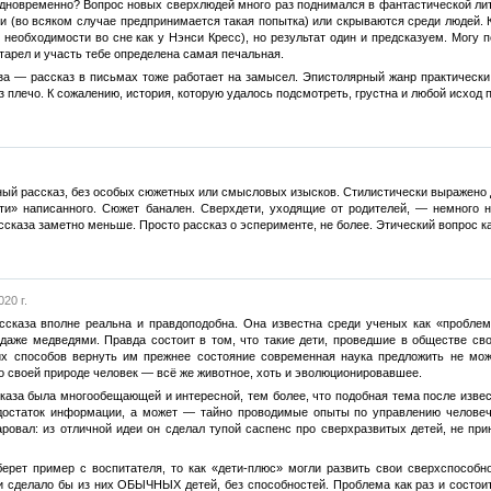
одновременно? Вопрос новых сверхлюдей много раз поднимался в фантастической ли
и (во всяком случае предпринимается такая попытка) или скрываются среди людей. 
 необходимости во сне как у Нэнси Кресс), но результат один и предсказуем. Могу 
тарел и участь тебе определена самая печальная.
за — рассказ в письмах тоже работает на замысел. Эпистолярный жанр практически
 плечо. К сожалению, история, которую удалось подсмотреть, грустна и любой исход п
ый рассказ, без особых сюжетных или смысловых изысков. Стилистически выражено д
ти» написанного. Сюжет банален. Сверхдети, уходящие от родителей, — немного на
ссказа заметно меньше. Просто рассказ о эсперименте, не более. Этический вопрос к
20 г.
ссказа вполне реальна и правдоподобна. Она известна среди ученых как «проблем
 даже медведями. Правда состоит в том, что такие дети, проведшие в обществе сво
х способов вернуть им прежнее состояние современная наука предложить не мо
 своей природе человек — всё же животное, хоть и эволюционировавшее.
сказа была многообещающей и интересной, тем более, что подобная тема после изве
едостаток информации, а может — тайно проводимые опыты по управлению человеч
аровал: из отличной идеи он сделал тупой саспенс про сверхразвитых детей, не пр
берет пример с воспитателя, то как «дети-плюс» могли развить свои сверхспособ
и сделало бы из них ОБЫЧНЫХ детей, без способностей. Проблема как раз и состоит