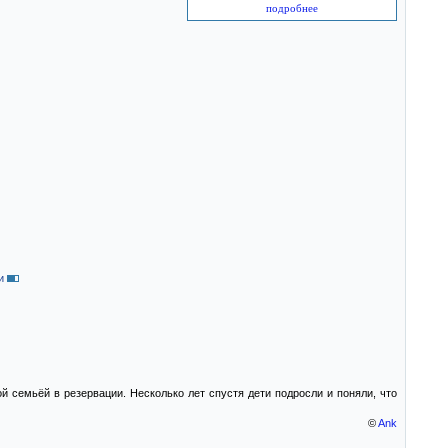
подробнее
и
й семьёй в резервации. Несколько лет спустя дети подросли и поняли, что
©
Ank