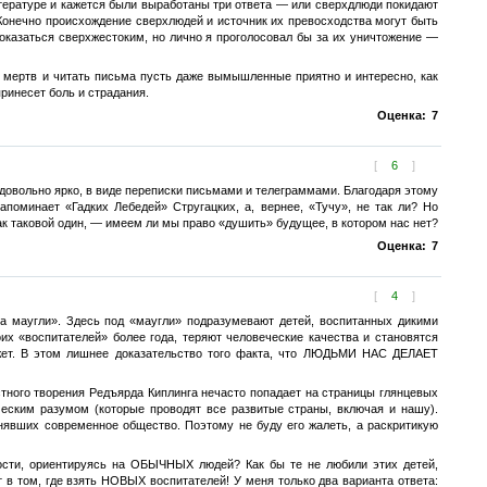
тературе и кажется были выработаны три ответа — или сверхдлюди покидают
Конечно происхождение сверхлюдей и источник их превосходства могут быть
показаться сверхжестоким, но лично я проголосовал бы за их уничтожение —
 мертв и читать письма пусть даже вымышленные приятно и интересно, как
ринесет боль и страдания.
Оценка:
7
[
6
]
овольно ярко, в виде переписки письмами и телеграммами. Благодаря этому
поминает «Гадких Лебедей» Стругацких, а, вернее, «Тучу», не так ли? Но
ак таковой один, — имеем ли мы право «душить» будущее, в котором нас нет?
Оценка:
7
[
4
]
а маугли». Здесь под «маугли» подразумевают детей, воспитанных дикими
их «воспитателей» более года, теряют человеческие качества и становятся
жет. В этом лишнее доказательство того факта, что ЛЮДЬМИ НАС ДЕЛАЕТ
стного творения Редъярда Киплинга нечасто попадает на страницы глянцевых
еским разумом (которые проводят все развитые страны, включая и нашу).
инявших современное общество. Поэтому не буду его жалеть, а раскритикую
ности, ориентируясь на ОБЫЧНЫХ людей? Как бы те не любили этих детей,
 в том, где взять НОВЫХ воспитателей! У меня только два варианта ответа: