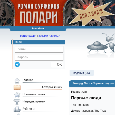
fantlab ru
регистрация
|
забыли пароль?
вход
OK
издания (26)
Главная
Говард Фаст «Первые люди»
Авторы, книги
Говард Фаст
Новинки и планы
Первые люди
Награды, премии
The First Men
Рейтинги
Другие названия: The Trap