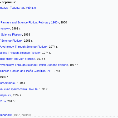
ы термины:
 разум
;
Телепатия
;
Учёные
 Fantasy and Science Fiction, February 1960»
, 1960 г.
morrow»
, 1961 г.
 Science Fiction»
, 1963 г.
 Science Fiction»
, 1963 г.
Psychology Through Science Fiction»
, 1974 г.
ciety Through Science Fiction»
, 1974 г.
dle: thirty-one Zen stories»
, 1975 г.
Psychology Through Science Fiction. Second Edition»
, 1977 г.
lhores Contos de Ficção Científica -2»
, 1978 г.
 1980 г.
 surhommes»
, 1984 г.
канская фантастика. Том 1»
, 1991 г.
сидиане»
, 1992 г.
016»
, 2017 г.
человек»
(1952, роман)