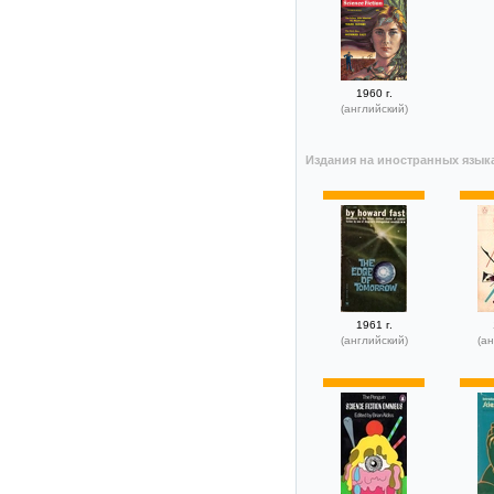
1960 г.
(английский)
Издания на иностранных язык
1961 г.
(английский)
(ан