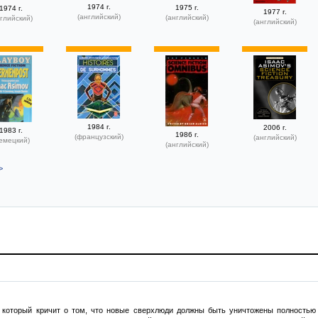
1974 г.
1975 г.
1974 г.
1977 г.
(английский)
(английский)
глийский)
(английский)
1984 г.
2006 г.
1983 г.
1986 г.
(французский)
(английский)
емецкий)
(английский)
>
, который кричит о том, что новые сверхлюди должны быть уничтожены полностью