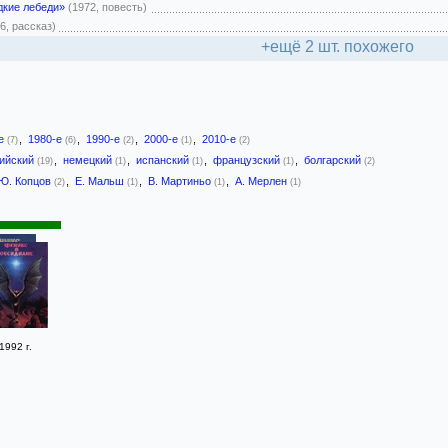
дкие лебеди»
(1972, повесть)
6, рассказ)
+ещё 2 шт. похожего
-е
,
1980-е
,
1990-е
,
2000-е
,
2010-е
(7)
(6)
(2)
(1)
(2)
лийский
,
немецкий
,
испанский
,
французский
,
болгарский
(19)
(1)
(1)
(1)
(2)
Ю. Копцов
,
Е. Мальш
,
В. Мартиньо
,
А. Мерлен
(2)
(1)
(1)
(1)
1992 г.