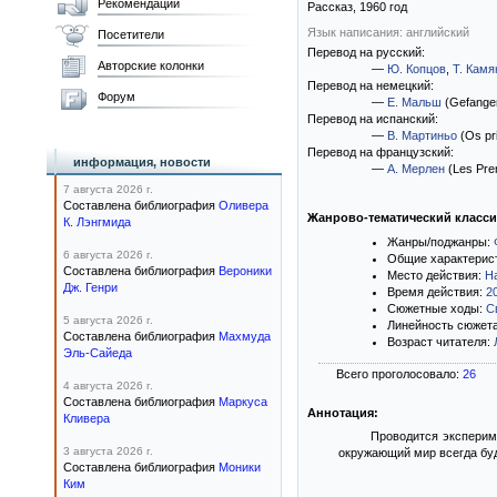
Рекомендации
Рассказ,
1960
год
Язык написания: английский
Посетители
Перевод на русский:
Авторские колонки
—
Ю. Копцов
,
Т. Камя
Перевод на немецкий:
Форум
—
Е. Мальш
(Gefange
Перевод на испанский:
—
В. Мартиньо
(Os pr
Перевод на французский:
информация, новости
—
А. Мерлен
(Les Pre
7 августа 2026 г.
Составлена библиография
Оливера
Жанрово-тематический класс
К. Лэнгмида
Жанры/поджанры:
6 августа 2026 г.
Общие характерис
Составлена библиография
Вероники
Место действия:
Н
Дж. Генри
Время действия:
2
Сюжетные ходы:
С
5 августа 2026 г.
Линейность сюжет
Составлена библиография
Махмуда
Возраст читателя:
Эль-Сайеда
Всего проголосовало:
26
4 августа 2026 г.
Составлена библиография
Маркуса
Аннотация:
Кливера
Проводится экспериме
3 августа 2026 г.
окружающий мир всегда бу
Составлена библиография
Моники
Ким