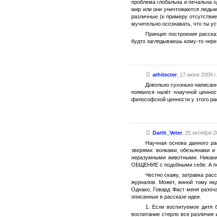
проблема глобальна и печальна 
мир или они уничтожаются людьм
различные (к примеру отсутствие
мучительно осознавать, что ты ус
Принцип построения расска
будто заглядываешь кому-то через
arhitecter
,
17 июня 2009 г.
Довольно сухонько написанн
появился налёт «научной ценнос
философской ценности у этого ра
Darth_Veter
,
25 октября 20
Научная основа данного ра
зверями: волками, обезьянами и
неразумными животными. Никаки
ОБЩЕНИЕ с подобными себе. А по
Честно скажу, затравка рас
журналов. Может, виной тому н
Однако, Говард Фаст меня разоч
описанные в рассказе идеи.
1. Если воспитуемое дитя 
воспитание стерло все различия 