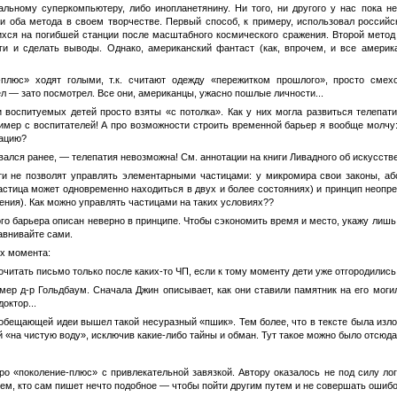
альному суперкомпьютеру, либо инопланетянину. Ни того, ни другого у нас пока н
ли оба метода в своем творчестве. Первый способ, к примеру, использовал россий
ихся на погибшей станции после масштабного космического сражения. Второй метод
ги и сделать выводы. Однако, американский фантаст (как, впрочем, и все америк
и-плюс» ходят голыми, т.к. считают одежду «пережитком прошлого», просто сме
л — зато посмотрел. Все они, американцы, ужасно пошлые личности...
и воспитуемых детей просто взяты «с потолка». Как у них могла развиться телепат
ример с воспитателей! А про возможности строить временной барьер я вообще молчу: 
мацию?
ывался ранее, — телепатия невозможна! См. аннотации на книги Ливадного об искусств
ти не позволят управлять элементарными частицами: у микромира свои законы, аб
стица может одновременно находиться в двух и более состояниях) и принцип неопре
ения). Как можно управлять частицами на таких условиях??
го барьера описан неверно в принципе. Чтобы сэкономить время и место, укажу лишь 
авнивайте сами.
х момента:
очитать письмо только после каких-то ЧП, если к тому моменту дети уже отгородили
 умер д-р Гольдбаум. Сначала Джин описывает, как они ставили памятник на его мог
октор...
ообещающей идеи вышел такой несуразный «пшик». Тем более, что в тексте была изло
«на чистую воду», исключив какие-либо тайны и обман. Тут такое можно было отсюда 
о «поколение-плюс» с привлекательной завязкой. Автору оказалось не под силу лог
тем, кто сам пишет нечто подобное — чтобы пойти другим путем и не совершать ошибо