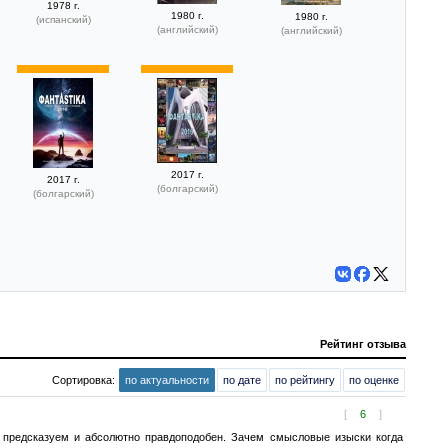
1978 г.
1980 г.
1980 г.
(испанский)
(английский)
(английский)
2017 г.
2017 г.
(болгарский)
(болгарский)
Рейтинг отзыва
Сортировка:
по актуальности
по дате
по рейтингу
по оценке
[
6
]
 предсказуем и абсолютно правдоподобен. Зачем смысловые изыски когда