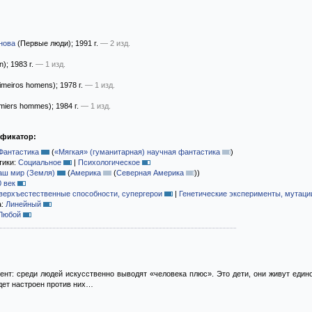
нова
(Первые люди)
; 1991 г.
— 2 изд.
n)
; 1983 г.
— 1 изд.
imeiros homens)
; 1978 г.
— 1 изд.
miers hommes)
; 1984 г.
— 1 изд.
ификатор:
Фантастика
(
«Мягкая» (гуманитарная) научная фантастика
)
тики:
Социальное
|
Психологическое
аш мир (Земля)
(
Америка
(
Северная Америка
)
)
0 век
верхъестественные способности, супергерои
|
Генетические эксперименты, мутаци
а:
Линейный
Любой
нт: среди людей искусственно выводят «человека плюс». Это дети, они живут едино
дет настроен против них…