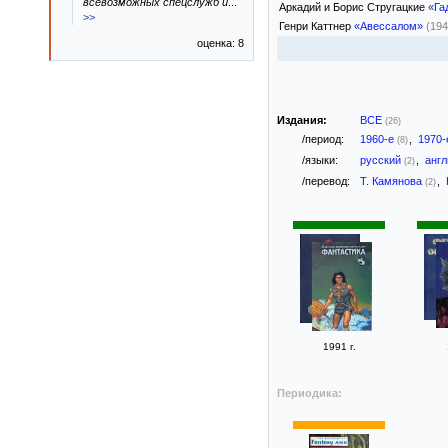
всевозможных спецслужб и
...
Аркадий и Борис Стругацкие
«Га
>>
Генри Каттнер
«Авессалом»
(194
оценка: 8
Издания:
ВСЕ
(26)
/период:
1960-е
,
1970
(8)
/языки:
русский
,
анг
(2)
/перевод:
Т. Камянова
,
(2)
1991 г.
Периодика: