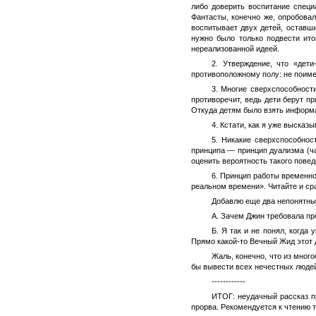
либо доверить воспитание специ
Фантасты, конечно же, опробова
воспитывает двух детей, оставш
нужно было только подвести ито
нереализованной идеей.
2. Утверждение, что «дет
противоположному полу: не поиме
3. Многие сверхспособност
противоречит, ведь дети берут п
Откуда детям было взять инфор
4. Кстати, как я уже высказ
5. Никакие сверхспособнос
принципа — принцип дуализма (ча
оценить вероятность такого повед
6. Принцип работы временно
реальном времени». Читайте и ср
Добавлю еще два непонятны
А. Зачем Джин требовала пр
Б. Я так и не понял, когда
Прямо какой-то Вечный Жид этот д
Жаль, конечно, что из мног
бы вывести всех нечестных людей 
------------
ИТОГ: неудачный рассказ пр
прорва. Рекомендуется к чтению 