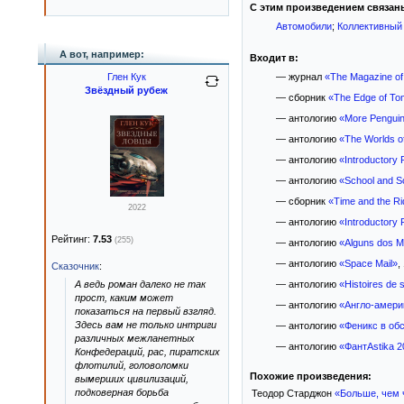
С этим произведением связан
Автомобили
;
Коллективный
А вот, например:
Входит в:
Глен Кук
— журнал
«The Magazine of
Звёздный рубеж
— сборник
«The Edge of To
— антологию
«More Penguin
— антологию
«The Worlds of
— антологию
«Introductory 
— антологию
«School and So
— сборник
«Time and the Rid
2022
— антологию
«Introductory 
Рейтинг:
7.53
(255)
— антологию
«Alguns dos Me
— антологию
«Space Mail»
,
Сказочник
:
А ведь роман далеко не так
— антологию
«Histoires de
прост, каким может
— антологию
«Англо-амери
показаться на первый взгляд.
Здесь вам не только интриги
— антологию
«Феникс в об
различных межланетных
— антологию
«ФантАstika 2
Конфедераций, рас, пиратских
флотилий, головоломки
Похожие произведения:
вымерших цивилизаций,
подковерная борьба
Теодор Старджон
«Больше, чем 