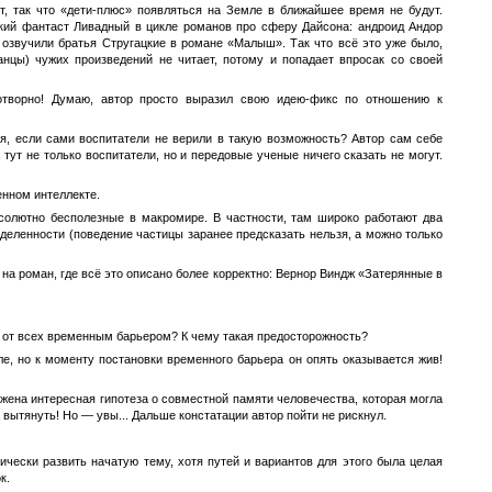
ет, так что «дети-плюс» появляться на Земле в ближайшее время не будут.
ский фантаст Ливадный в цикле романов про сферу Дайсона: андроид Андор
 озвучили братья Стругацкие в романе «Малыш». Так что всё это уже было,
анцы) чужих произведений не читает, потому и попадает впросак со своей
хотворно! Думаю, автор просто выразил свою идею-фикс по отношению к
ия, если сами воспитатели не верили в такую возможность? Автор сам себе
тут не только воспитатели, но и передовые ученые ничего сказать не могут.
енном интеллекте.
солютно бесполезные в макромире. В частности, там широко работают два
деленности (поведение частицы заранее предсказать нельзя, а можно только
на роман, где всё это описано более корректно: Вернор Виндж «Затерянные в
сь от всех временным барьером? К чему такая предосторожность?
иле, но к моменту постановки временного барьера он опять оказывается жив!
жена интересная гипотеза о совместной памяти человечества, которая могла
вытянуть! Но — увы... Дальше констатации автор пойти не рискнул.
ически развить начатую тему, хотя путей и вариантов для этого была целая
к.