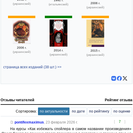
1992 г.
2006 г.
(украинский)
(итальянский)
(украинский)
2006 г.
2014 г.
2015 г.
(украинский)
(украинский)
(украинский)
страница всех изданий (38 шт.) >>
Отзывы читателей
Рейтинг отзыва
Сортировка:
по актуальности
по дате
по рейтингу
по оценке
[
7
]
pontifexmaximus
,
23 февраля 2026 г.
На курсы «Как избежать спойлера в самом названии произведения»