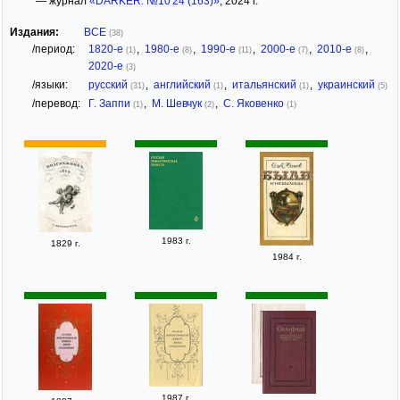
— журнал
«DARKER. №10'24 (163)»
, 2024 г.
Издания:
ВСЕ
(38)
/период:
1820-е
,
1980-е
,
1990-е
,
2000-е
,
2010-е
,
(1)
(8)
(11)
(7)
(8)
2020-е
(3)
/языки:
русский
,
английский
,
итальянский
,
украинский
(31)
(1)
(1)
(5)
/перевод:
Г. Заппи
,
М. Шевчук
,
С. Яковенко
(1)
(2)
(1)
1983 г.
1829 г.
1984 г.
1987 г.