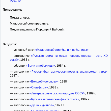
Русалки
Примечание:
Подзаголовок:
Малороссийское предание.
Под псевдонимом Порфирий Байский.
Входит в:
— условный цикл
«Малороссийские были и небылицы»
— антологию
«Русская романтическая повесть (первая треть XIX
века)»
, 1983 г.
— сборник
«Были и небылицы»
, 1984 г.
— антологию
«Русская фантастическая повесть эпохи романтизма»
,
1987 г.
— антологию
«Волшебное слово»
, 1988 г.
— антологию
«Сильфида»
, 1988 г.
— антологию
«Литературные сказки народов СССР»
, 1989 г.
— антологию
«Русская и советская фантастика»
, 1989 г.
— антологию
«Душа и дьявол»
, 1991 г.