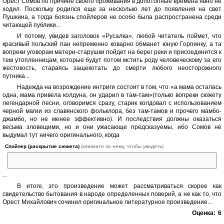
Орест Сомов по причине своего проживания в допотопные времена явно не
ходил. Поскольку родился еще за несколько лет до появления на свет
Пушкина, а тогда боязнь спойлеров не особо была распространена среди
читающей публики...
И потому, увидев заголовок «Русалка», любой читатель поймет, что
красивый польский пан непременно коварно обманет юную Горпинку, а та
вопреки уговорам матери-старушки пойдет на берег реки и присоединится к
тем утопленницам, которые будут потом мстить роду человеческому за его
жестокость, стараясь защекотать до смерти любого неосторожного
путника...
Надежда на возрождение интриги состоит в том, что «а мама осталась
одна, мама привела колдуна, он ударил в там-там»(только вопреки сюжету
легендарной песни, оговоримся сразу, старик колдовал с использованием
черной магии из славянского фольклора, без там-тамов и прочего мамбо-
джамбо, но не менее эффективно). И последствия должны оказаться
весьма зловещими, но и они ужасающе предсказуемы, ибо Сомов не
выдумал тут ничего оригинального, когда
Спойлер (раскрытие сюжета)
(кликните по нему, чтобы увидеть)
русалка вышла на берег и поселилась в доме своей матушки
...
В итоге, это произведение может рассматриваться скорее как
свидетельство бытования в народе определенных поверий, а не как то, что
Орест Михайлович сочинил оригинальное литературное произведение...
Оценка:
6