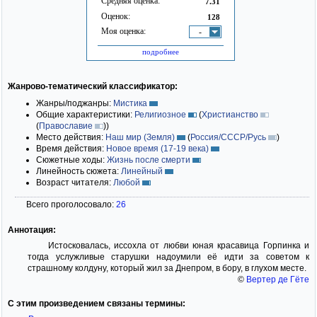
Средняя оценка:
7.31
Оценок:
128
Моя оценка:
-
подробнее
Жанрово-тематический классификатор:
Жанры/поджанры:
Мистика
Общие характеристики:
Религиозное
(
Христианство
(
Православие
)
)
Место действия:
Наш мир (Земля)
(
Россия/СССР/Русь
)
Время действия:
Новое время (17-19 века)
Сюжетные ходы:
Жизнь после смерти
Линейность сюжета:
Линейный
Возраст читателя:
Любой
Всего проголосовало:
26
Аннотация:
Истосковалась, иссохла от любви юная красавица Горпинка и
тогда услужливые старушки надоумили её идти за советом к
страшному колдуну, который жил за Днепром, в бору, в глухом месте.
©
Вертер де Гёте
С этим произведением связаны термины: