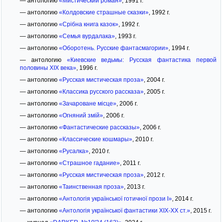
— антологию
«Мистический роман»
, 1991 г.
— антологию
«Колдовские страшные сказки»
, 1992 г.
— антологию
«Срібна книга казок»
, 1992 г.
— антологию
«Семья вурдалака»
, 1993 г.
— антологию
«Оборотень. Русские фантасмагории»
, 1994 г.
— антологию
«Киевские ведьмы: Русская фантастика первой
половины XIX века»
, 1996 г.
— антологию
«Русская мистическая проза»
, 2004 г.
— антологию
«Классика русского рассказа»
, 2005 г.
— антологию
«Зачароване місце»
, 2006 г.
— антологию
«Огняний змій»
, 2006 г.
— антологию
«Фантастические рассказы»
, 2006 г.
— антологию
«Классические кошмары»
, 2010 г.
— антологию
«Русалка»
, 2010 г.
— антологию
«Страшное гадание»
, 2011 г.
— антологию
«Русская мистическая проза»
, 2012 г.
— антологию
«Таинственная проза»
, 2013 г.
— антологию
«Антологія української готичної прози I»
, 2014 г.
— антологию
«Антологія української фантастики XIX-XX ст.»
, 2015 г.