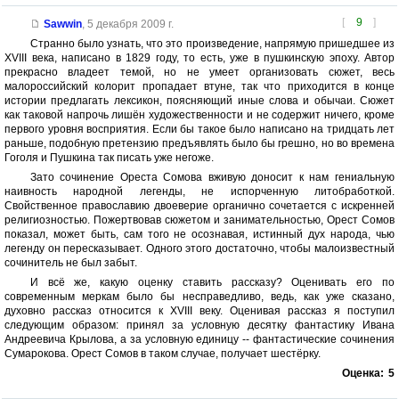
[
9
]
Sawwin
,
5 декабря 2009 г.
Странно было узнать, что это произведение, напрямую пришедшее из
XVIII века, написано в 1829 году, то есть, уже в пушкинскую эпоху. Автор
прекрасно владеет темой, но не умеет организовать сюжет, весь
малороссийский колорит пропадает втуне, так что приходится в конце
истории предлагать лексикон, поясняющий иные слова и обычаи. Сюжет
как таковой напрочь лишён художественности и не содержит ничего, кроме
первого уровня восприятия. Если бы такое было написано на тридцать лет
раньше, подобную претензию предъявлять было бы грешно, но во времена
Гоголя и Пушкина так писать уже негоже.
Зато сочинение Ореста Сомова вживую доносит к нам гениальную
наивность народной легенды, не испорченную литобработкой.
Свойственное православию двоеверие органично сочетается с искренней
религиозностью. Пожертвовав сюжетом и занимательностью, Орест Сомов
показал, может быть, сам того не осознавая, истинный дух народа, чью
легенду он пересказывает. Одного этого достаточно, чтобы малоизвестный
сочинитель не был забыт.
И всё же, какую оценку ставить рассказу? Оценивать его по
современным меркам было бы несправедливо, ведь, как уже сказано,
духовно рассказ относится к XVIII веку. Оценивая рассказ я поступил
следующим образом: принял за условную десятку фантастику Ивана
Андреевича Крылова, а за условную единицу -- фантастические сочинения
Сумарокова. Орест Сомов в таком случае, получает шестёрку.
Оценка:
5