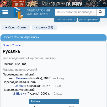
ЛАБОРАТОРИЯ
ФАНТАСТИКИ
поиск по жанру
расширенный
◄ Орест Сомов
издания (38)
Орест Сомов «Русалка»
Орест Сомов
Русалка
[под псевдонимом Порфирий Байский]
Рассказ,
1829
год
Язык написания: русский
Перевод на английский:
—
С. Яковенко
(Rusalka)
; 2016 г.
— 1 изд.
Перевод на итальянский:
—
Г. Заппи
(La rusalka)
; 1992 г.
— 1 изд.
Перевод на украинский:
—
М. Шевчук
(Русалка)
; 2006 г.
— 2 изд.
Рейтинг