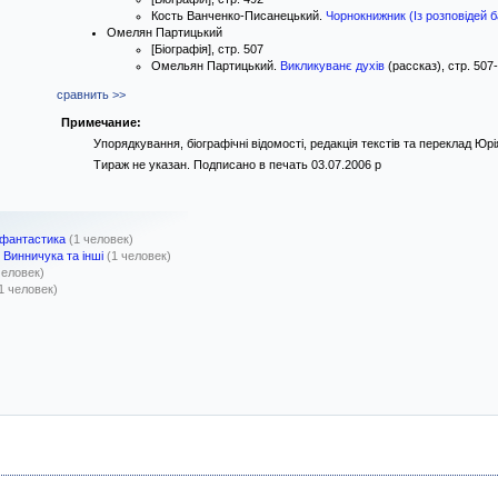
Кость Ванченко-Писанецький.
Чорнокнижник (Із розповідей б
Омелян Партицький
[Біографія], стр. 507
Омельян Партицький.
Викликуванє духів
(рассказ), стр. 507
сравнить >>
Примечание:
Упорядкування, біографічні відомості, редакція текстів та переклад Юр
Тираж не указан. Подписано в печать 03.07.2006 р
 фантастика
(1 человек)
 Винничука та інші
(1 человек)
человек)
1 человек)