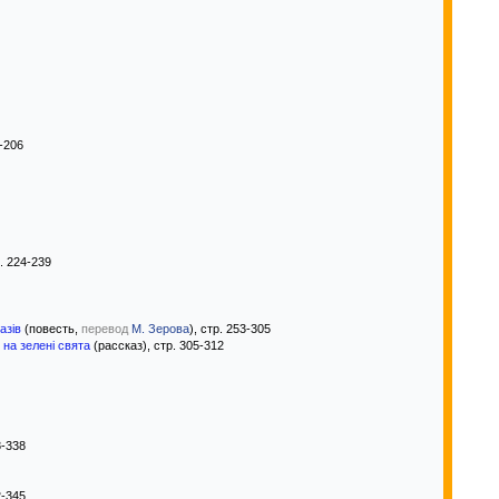
9-206
. 224-239
азів
(повесть,
перевод
М. Зерова
), стр. 253-305
 на зелені свята
(рассказ), стр. 305-312
8-338
2-345