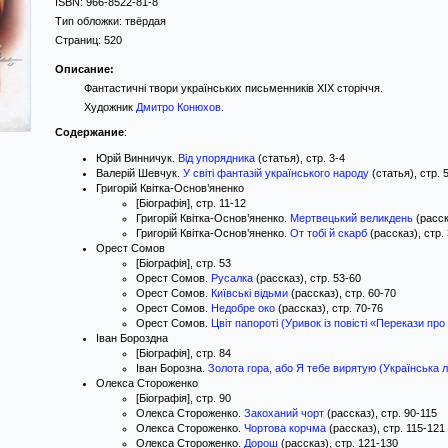
ISBN:
966-8522-81-8
Тип обложки:
твёрдая
Страниц:
520
Описание:
Фантастичні твори українських письменників ХІХ сторіччя.
Художник
Дмитро Конюхов
.
Содержание
:
Юрій Винничук.
Від упорядника
(статья), стр. 3-4
Валерій Шевчук.
У світі фантазій українського народу
(статья), стр. 
Григорій Квітка-Основ’яненко
[Біографія], стр. 11-12
Григорій Квітка-Основ’яненко.
Мертвецький великдень
(расск
Григорій Квітка-Основ’яненко.
От тобі й скарб
(рассказ), стр.
Орест Сомов
[Біографія], стр. 53
Орест Сомов.
Русалка
(рассказ), стр. 53-60
Орест Сомов.
Київські відьми
(рассказ), стр. 60-70
Орест Сомов.
Недобре око
(рассказ), стр. 70-76
Орест Сомов.
Цвіт папороті (Уривок із повісті «Перекази про
Іван Бороздна
[Біографія], стр. 84
Іван Борозна.
Золота гора, або Я тебе вирятую (Українська 
Олекса Стороженко
[Біографія], стр. 90
Олекса Стороженко.
Закоханий чорт
(рассказ), стр. 90-115
Олекса Стороженко.
Чортова корчма
(рассказ), стр. 115-121
Олекса Стороженко.
Дорош
(рассказ), стр. 121-130