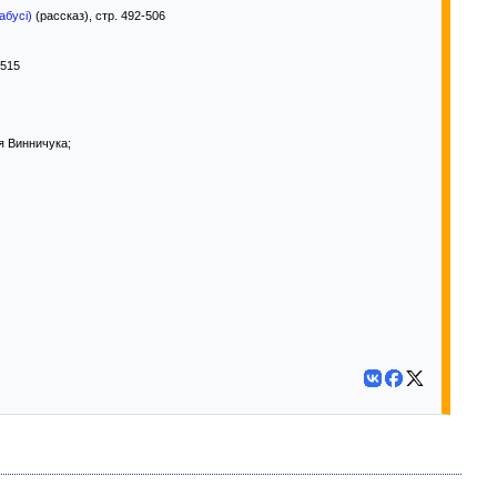
абусі)
(рассказ), стр. 492-506
-515
ія Винничука;