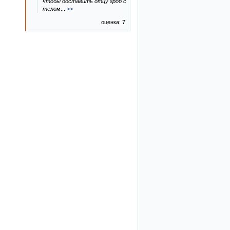
чтобы доставить отцу гроб с
телом
...
>>
оценка: 7