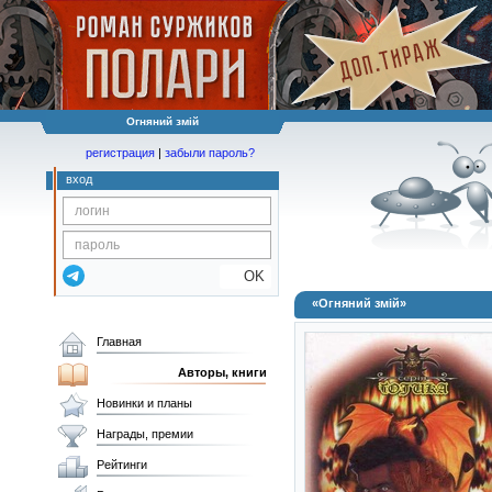
Огняний змій
регистрация
|
забыли пароль?
вход
OK
«Огняний змій»
Главная
Авторы, книги
Новинки и планы
Награды, премии
Рейтинги