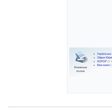
Українська
Збірки Юрія
ХОРОР
(1 
Мои книги
(
Книжные
полки