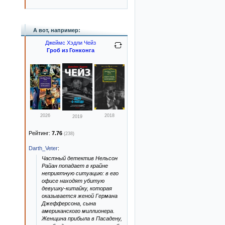
А вот, например:
Джеймс Хэдли Чейз
Гроб из Гонконга
2026
2018
2019
Рейтинг:
7.76
(238)
Darth_Veter
:
Частный детектив Нельсон
Райан попадает в крайне
неприятную ситуацию: в его
офисе находят убитую
девушку-китайку, которая
оказывается женой Германа
Джефферсона, сына
американского миллионера.
Женщина прибыла в Пасадену,