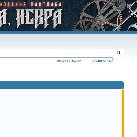
поиск по жанру
расширенный