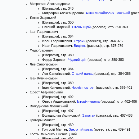
Митрофан Александрович
[Біографія], стр. 346
Митрофан Александрович.
Антін Михайлович Танський
(расс
Євген Згарський
[Біографія], стр. 350
Евгений Згарский.
Отець Юрій
(рассказ), стр. 350-363
Іван Гавришкевич
[Біографія], стр. 364
Иван Гавришкевич.
Страхи
(рассказ), стр. 364-375
Иван Гавришкевич.
Видіннє
(рассказ), стр. 375-279
Федір Заревич
[Біографія], стр. 380
Федор Заревич.
Чудний цвіт
(рассказ), стр. 380-383
Лев Сапогівський
[Біографія], стр. 384
Лев Сапогівський.
Старий палац
(рассказ), стр. 384-388
Іван Купчинський
[Біографія], стр. 389
Іван Купчинський.
Чортів портрет
(рассказ), стр. 389-401
Орест Авдиковський
[Біографія], стр. 402
Орест Авдиковський.
Історія черепа
(рассказ), стр. 402-406
Володислав Лозинський
[Біографія], стр. 407
Володислав Лозинський.
Запатан
(рассказ), стр. 407-438
Григорій Мачтет
[Біографія], стр. 439
Григорій Мачтет.
Заклятий козак
(повесть), стр. 439-491
Кость Ванченко-Писанецький
[Біографія], стр. 492