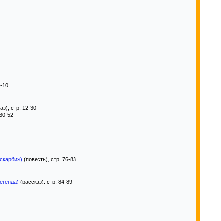
5-10
аз), стр. 12-30
 30-52
 скарби»)
(повесть), стр. 76-83
легенда)
(рассказ), стр. 84-89