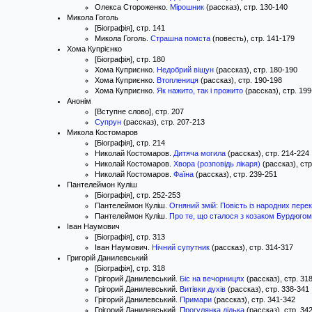
Олекса Стороженко.
Мірошник
(рассказ), стр. 130-140
Микола Гоголь
[Біографія], стр. 141
Микола Гоголь.
Страшна помста
(повесть), стр. 141-179
Хома Купрієнко
[Біографія], стр. 180
Хома Куприєнко.
Недобрий віщун
(рассказ), стр. 180-190
Хома Куприєнко.
Втоплениця
(рассказ), стр. 190-198
Хома Куприєнко.
Як нажито, так і прожито
(рассказ), стр. 19
Анонім
[Вступне слово], стр. 207
Супрун
(рассказ), стр. 207-213
Микола Костомаров
[Біографія], стр. 214
Николай Костомаров.
Дитяча могила
(рассказ), стр. 214-224
Николай Костомаров.
Хвора (розповідь лікаря)
(рассказ), стр
Николай Костомаров.
Фаїна
(рассказ), стр. 239-251
Пантелеймон Куліш
[Біографія], стр. 252-253
Пантелеймон Куліш.
Огняний змій: Повість із народних перек
Пантелеймон Куліш.
Про те, що сталося з козаком Бурдюгом
Іван Наумович
[Біографія], стр. 313
Іван Наумович.
Нічний супутник
(рассказ), стр. 314-317
Григорій Данилевський
[Біографія], стр. 318
Грігорий Данилевський.
Біс на вечорницях
(рассказ), стр. 31
Грігорий Данилевський.
Витівки духів
(рассказ), стр. 338-341
Грігорий Данилевський.
Примари
(рассказ), стр. 341-342
Грігорий Данилевський.
Прогулянка дідька
(рассказ), стр. 34