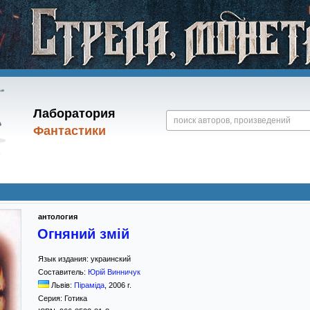
Лаборатория
Фантастики
антология
Огняний змій
Язык издания:
украинский
Составитель:
Юрій Винничук
Львів:
Піраміда
,
2006
г.
Серия:
Готика