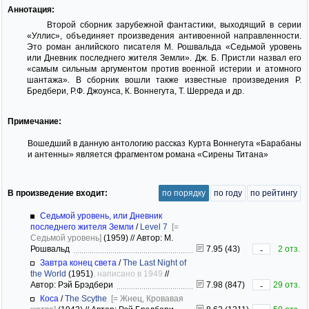
Аннотация:
Второй сборник зарубежной фантастики, выходящий в серии
«Уллис», объединяет произведения антивоенной направленности.
Это роман анлийского писателя М. Рошвальда «Седьмой уровень
или Дневник последнего жителя Земли». Дж. Б. Пристли назвал его
«самым сильным аргументом против военной истерии и атомного
шантажа». В сборник вошли также известные произведения Р.
Бредбери, Р.Ф. Джоунса, К. Воннегута, Т. Шерреда и др.
Примечание:
Вошедший в данную антологию рассказ Курта Воннегута «Барабаны
и антенны» является фрагментом романа «Сирены Титана»
В произведение входит:
по порядку
по году
по рейтингу
Седьмой уровень, или Дневник
последнего жителя Земли
/
Level 7
[=
Седьмой уровень]
(1959)
//
Автор: М.
Рошвальд
7.95 (43)
2 отз.
-
Завтра конец света
/
The Last Night of
the World
(1951)
, написано в 1949
//
Автор: Рэй Брэдбери
7.98 (847)
29 отз.
-
Коса
/
The Scythe
[= Жнец, Кровавая