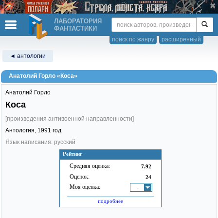
ЛАБОРАТОРИЯ
ФАНТАСТИКИ
поиск по жанру
расширенный
◄ антологии
Анатолий Горло «Коса»
Анатолий Горло
Коса
[произведения антивоенной направленности]
Антология,
1991
год
Язык написания: русский
Рейтинг
Средняя оценка:
7.92
Оценок:
24
Моя оценка:
-
подробнее