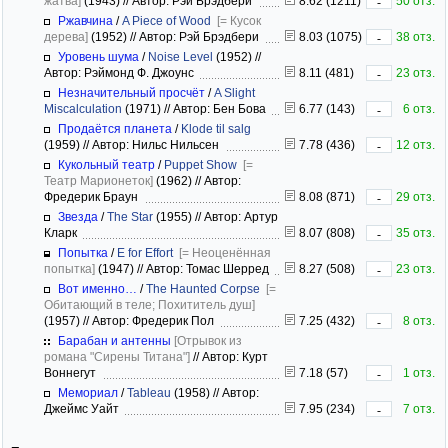
жатва]
(1943)
//
Автор: Рэй Брэдбери
8.62 (1211)
50 отз.
-
Ржавчина
/
A Piece of Wood
[= Кусок
дерева]
(1952)
//
Автор: Рэй Брэдбери
8.03 (1075)
38 отз.
-
Уровень шума
/
Noise Level
(1952)
//
Автор: Рэймонд Ф. Джоунс
8.11 (481)
23 отз.
-
Незначительный просчёт
/
A Slight
Miscalculation
(1971)
//
Автор: Бен Бова
6.77 (143)
6 отз.
-
Продаётся планета
/
Klode til salg
(1959)
//
Автор: Нильс Нильсен
7.78 (436)
12 отз.
-
Кукольный театр
/
Puppet Show
[=
Театр Марионеток]
(1962)
//
Автор:
Фредерик Браун
8.08 (871)
29 отз.
-
Звезда
/
The Star
(1955)
//
Автор: Артур
Кларк
8.07 (808)
35 отз.
-
Попытка
/
E for Effort
[= Неоценённая
попытка]
(1947)
//
Автор: Томас Шерред
8.27 (508)
23 отз.
-
Вот именно…
/
The Haunted Corpse
[=
Обитающий в теле; Похититель душ]
(1957)
//
Автор: Фредерик Пол
7.25 (432)
8 отз.
-
Барабан и антенны
[Отрывок из
романа "Сирены Титана"]
//
Автор: Курт
Воннегут
7.18 (57)
1 отз.
-
Мемориал
/
Tableau
(1958)
//
Автор:
Джеймс Уайт
7.95 (234)
7 отз.
-