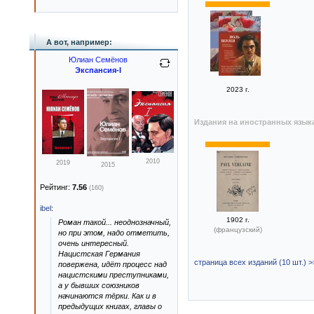
А вот, например:
Юлиан Семёнов
Экспансия-I
2023 г.
Издания на иностранных язык
2010
2019
2015
Рейтинг:
7.56
(160)
ibel
:
1902 г.
Роман такой... неоднозначный,
(французский)
но при этом, надо отметить,
очень интересный.
Нацистская Германия
страница всех изданий (10 шт.) >
повержена, идёт процесс над
нацистскими преступниками,
а у бывших союзников
начинаются тёрки. Как и в
предыдущих книгах, главы о