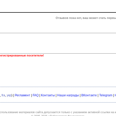
Отзывов пока нет, ваш может стать первы
регистрированные посетители!
,
fra
,
укр
) |
Регламент
|
FAQ
|
Контакты
|
Наши награды
|
ВКонтакте
|
Telegram
|
спользование материалов сайта допускается только с указанием активной ссылки на и