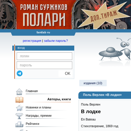
fantlab ru
регистрация
|
забыли пароль?
вход
OK
издания (10)
Главная
Поль Верлен «В лодке»
Авторы, книги
Поль Верлен
Новинки и планы
В лодке
Награды, премии
En Bateau
Рейтинги
Стихотворение,
1869
год