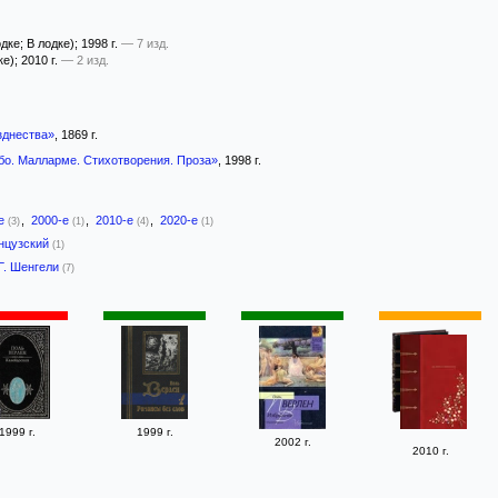
одке; В лодке)
; 1998 г.
— 7 изд.
ке)
; 2010 г.
— 2 изд.
зднества»
, 1869 г.
бо. Малларме. Стихотворения. Проза»
, 1998 г.
-е
,
2000-е
,
2010-е
,
2020-е
(3)
(1)
(4)
(1)
нцузский
(1)
Г. Шенгели
(7)
1999 г.
1999 г.
2002 г.
2010 г.