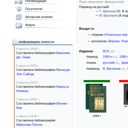
Рекомендации
Язык написания: французский
Перевод на русский:
Посетители
—
Г. Шенгели
(VI. В л
—
В. Васильев
(В лод
Авторские колонки
Форум
Входит в:
— сборник
«Галантные пра
— антологию
«Верлен. Рем
информация, новости
6 августа 2026 г.
Издания:
ВСЕ
(10)
Составлена библиография
Вероники
/период:
1900-е
,
1990
Дж. Генри
(1)
/языки:
русский
,
фра
(9)
5 августа 2026 г.
/перевод:
В. Васильев
,
(2)
Составлена библиография
Махмуда
Эль-Сайеда
4 августа 2026 г.
Составлена библиография
Маркуса
Кливера
3 августа 2026 г.
Составлена библиография
Моники
Ким
1998 г.
2 августа 2026 г.
Составлена библиография
Вайшнави Патель