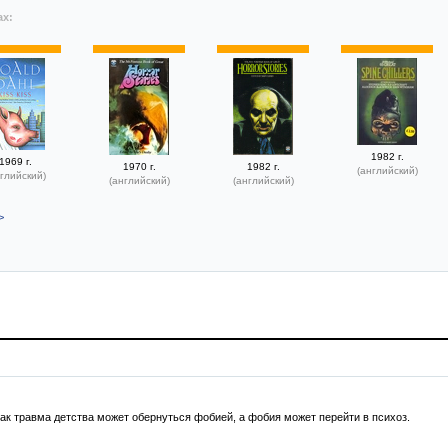
ах:
1982 г.
1969 г.
1970 г.
1982 г.
(английский)
глийский)
(английский)
(английский)
>
как травма детства может обернуться фобией, а фобия может перейти в психоз.