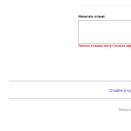
Написать отзыв:
Писать отзывы могут только за
О сайте
(
eng
Любое и