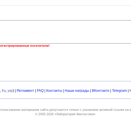
регистрированные посетители!
,
fra
,
укр
) |
Регламент
|
FAQ
|
Контакты
|
Наши награды
|
ВКонтакте
|
Telegram
|
спользование материалов сайта допускается только с указанием активной ссылки на и
© 2005-2026
«Лаборатория Фантастики»
.