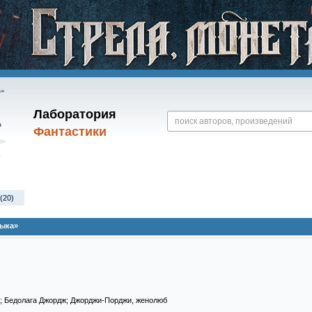
Лаборатория
Фантастики
(20)
ыка»
и; Бедолага Джордж; Джорджи-Порджи, женолюб