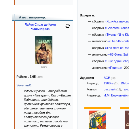
Входит в:
А вот, например:
— сборник
«Хозяйка панси
Лайон Спрэг де Камп
— сборник
«Selected Storie
Часы Ираза
— сборник
«Twenty-Nine Ki
— антологию
«The 5th Fonta
— сборник
«The Best of Roa
— антологию
«65 Great Spin
— сборник
«Ещё одни неве
2023
— антологию
«Психоз»
, 200
Рейтинг:
7.65
(369)
Издания:
ВСЕ
(20)
/период:
1960-е
,
1970
(2)
SeverianX
:
/языки:
русский
,
анг
(12)
«Часы Ираза» – второй том
цикла «Новария». Как и «Башня
/перевод:
И.М. Бернштейн
Гоблинов», это бодрая,
ироничная фэнтези-авантюра,
где сюжетная арка служит
лишь поводом для
сатирического разбора
политики, религии и людской
глупости. Роман хорош в