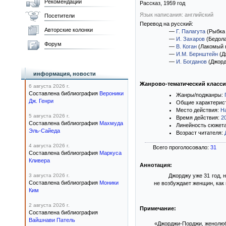
Рекомендации
Рассказ,
1959
год
Язык написания: английский
Посетители
Перевод на русский:
Авторские колонки
—
Г. Палагута
(Рыбка
—
И. Захаров
(Бедола
Форум
—
В. Коган
(Лакомый 
—
И.М. Бернштейн
(Д
—
И. Богданов
(Джорд
информация, новости
Жанрово-тематический класс
6 августа 2026 г.
Составлена библиография
Вероники
Жанры/поджанры:
Дж. Генри
Общие характерис
Место действия:
Н
5 августа 2026 г.
Время действия:
2
Составлена библиография
Махмуда
Линейность сюжет
Эль-Сайеда
Возраст читателя:
4 августа 2026 г.
Всего проголосовало:
31
Составлена библиография
Маркуса
Кливера
Аннотация:
3 августа 2026 г.
Джорджу уже 31 год, 
Составлена библиография
Моники
не возбуждает женщин, как 
Ким
2 августа 2026 г.
Примечание:
Составлена библиография
Вайшнави Патель
«Джорджи-Порджи, женолюб»