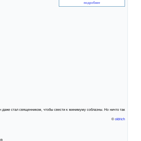
подробнее
Он даже стал священником, чтобы свести к минимуму соблазны. Но ничто так
©
oldrich
ва