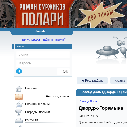
fantlab ru
регистрация
|
забыли пароль?
вход
OK
◄ Роальд Даль
издания 
Главная
Роальд Даль «Джордж-Горем
Авторы, книги
Роальд Даль
Новинки и планы
Джордж-Горемыка
Награды, премии
Georgy Porgy
Рейтинги
Другие названия: Рыбка Джордж