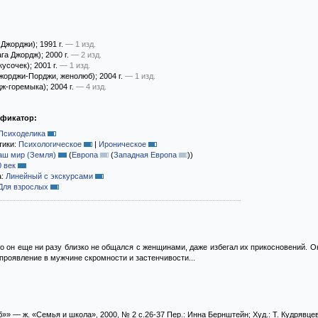
 Джорджи)
; 1991 г.
— 1 изд.
га Джордж)
; 2000 г.
— 2 изд.
кусочек)
; 2001 г.
— 1 изд.
жорджи-Порджи, женолюб)
; 2004 г.
— 1 изд.
ж-горемыка)
; 2004 г.
— 4 изд.
ификатор:
Психоделика
тики:
Психологическое
|
Ироническое
аш мир (Земля)
(
Европа
(
Западная Европа
)
)
0 век
а:
Линейный с экскурсами
Для взрослых
но он еще ни разу близко не общался с женщинами, даже избегал их прикосновений. 
проявление в мужчине скромности и застенчивости...
» — ж. «Семья и школа», 2000, № 2 с.26-37 Пер.: Инна Бернштейн; Худ.: Т. Кудрявце