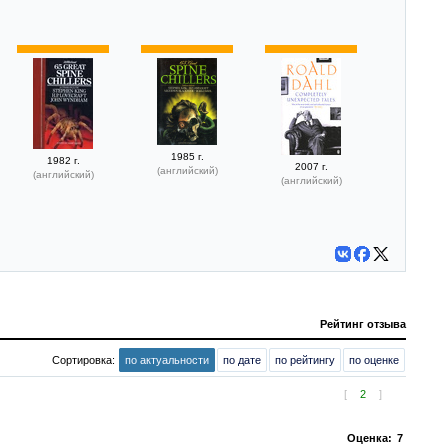
1985 г.
1982 г.
2007 г.
(английский)
(английский)
(английский)
Рейтинг отзыва
Сортировка:
по актуальности
по дате
по рейтингу
по оценке
[
2
]
Оценка:
7