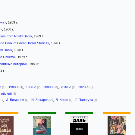
она»
, 1959 г.
s»
, 1968 г.
sses from Roald Dahl»
, 1969 г.
na Book of Great Horror Stories»
, 1970 г.
ld Dahl»
, 1978 г.
e Chillers»
, 1979 г.
роятные истории»
, 1980 г.
4 г.
-е
,
1980-е
,
1990-е
,
2000-е
,
2010-е
,
2020-е
(1)
(4)
(2)
(8)
(2)
(1)
лийский
(8)
,
И. Богданов
,
И. Захаров
,
В. Коган
,
Г. Палагута
(1)
(4)
(2)
(1)
(1)