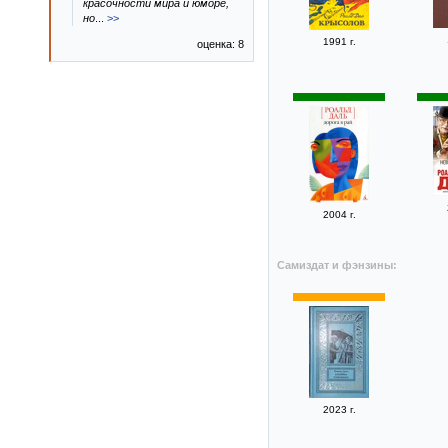
красочности мира и юморе,
но
...
>>
1991 г.
оценка: 8
2004 г.
Самиздат и фэнзины:
2023 г.