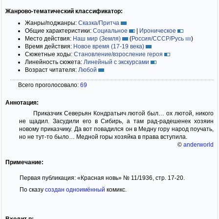
Жанрово-тематический классификатор:
Жанры/поджанры:
Сказка/Притча
Общие характеристики:
Социальное
|
Ироническое
Место действия:
Наш мир (Земля)
(
Россия/СССР/Русь
)
Время действия:
Новое время (17-19 века)
Сюжетные ходы:
Становление/взросление героя
Линейность сюжета:
Линейный с экскурсами
Возраст читателя:
Любой
Всего проголосовало:
69
Аннотация:
Приказчик Северьян Кондратьич лютой был… ох лютой, никого
не щадил. Засудили его в Сибирь, а там рад-радешенек хозяин
новому приказчику. Да вот повадился он в Медну гору народ поучать,
но не тут-то было… Медной горы хозяйка в права вступила.
©
anderworld
Примечание:
Первая публикация: «Красная новь» № 11/1936, стр. 17-20.
По сказу
создан одноимённый
комикс.
Входит в: