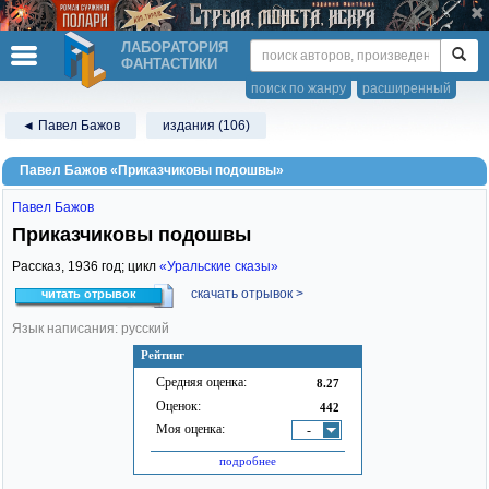
ЛАБОРАТОРИЯ
ФАНТАСТИКИ
поиск по жанру
расширенный
◄ Павел Бажов
издания (106)
Павел Бажов «Приказчиковы подошвы»
Павел Бажов
Приказчиковы подошвы
Рассказ,
1936
год; цикл
«Уральские сказы»
скачать отрывок >
читать отрывок
Язык написания: русский
Рейтинг
Средняя оценка:
8.27
Оценок:
442
Моя оценка:
-
подробнее