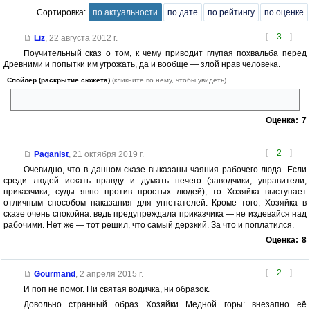
Сортировка:
по актуальности
по дате
по рейтингу
по оценке
[
3
]
Liz
,
22 августа 2012 г.
Поучительный сказ о том, к чему приводит глупая похвальба перед
Древними и попытки им угрожать, да и вообще — злой нрав человека.
Спойлер (раскрытие сюжета)
(кликните по нему, чтобы увидеть)
Как по мне — еще мягко с приказчиком обошлись :)
Оценка:
7
[
2
]
Paganist
,
21 октября 2019 г.
Очевидно, что в данном сказе выказаны чаяния рабочего люда. Если
среди людей искать правду и думать нечего (заводчики, управители,
приказчики, суды явно против простых людей), то Хозяйка выступает
отличным способом наказания для угнетателей. Кроме того, Хозяйка в
сказе очень спокойна: ведь предупреждала приказчика — не издевайся над
рабочими. Нет же — тот решил, что самый дерзкий. За что и поплатился.
Оценка:
8
[
2
]
Gourmand
,
2 апреля 2015 г.
И поп не помог. Ни святая водичка, ни образок.
Довольно странный образ Хозяйки Медной горы: внезапно её