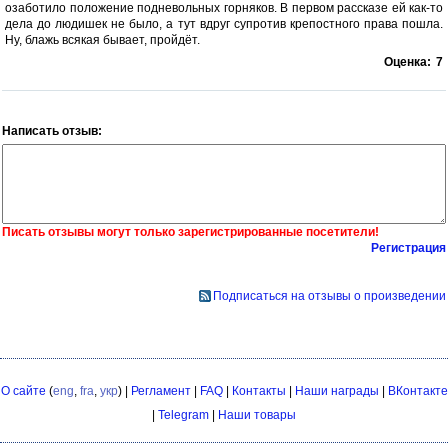
озаботило положение подневольных горняков. В первом рассказе ей как-то
дела до людишек не было, а тут вдруг супротив крепостного права пошла.
Ну, блажь всякая бывает, пройдёт.
Оценка:
7
Написать отзыв:
Писать отзывы могут только зарегистрированные посетители!
Регистрация
Подписаться на отзывы о произведении
О сайте
(
eng
,
fra
,
укр
) |
Регламент
|
FAQ
|
Контакты
|
Наши награды
|
ВКонтакте
|
Telegram
|
Наши товары