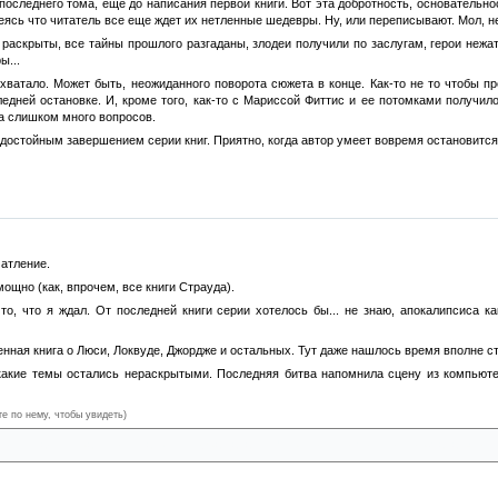
последнего тома, еще до написания первой книги. Вот эта добротность, основательно
еясь что читатель все еще ждет их нетленные шедевры. Ну, или переписывают. Мол, нет
 раскрыты, все тайны прошлого разгаданы, злодеи получили по заслугам, герои неж
ы...
 хватало. Может быть, неожиданного поворота сюжета в конце. Как-то не то чтобы пр
едней остановке. И, кроме того, как-то с Мариссой Фиттис и ее потомками получил
а слишком много вопросов.
 достойным завершением серии книг. Приятно, когда автор умеет вовремя остановитс
чатление.
ощно (как, впрочем, все книги Страуда).
о, что я ждал. От последней книги серии хотелось бы... не знаю, апокалипсиса ка
енная книга о Люси, Локвуде, Джордже и остальных. Тут даже нашлось время вполне 
-какие темы остались нераскрытыми. Последняя битва напомнила сцену из компьюте
те по нему, чтобы увидеть)
сех книгах не нравилось, как Люси обращалась с Черепом. Постоянно его ругала. А он