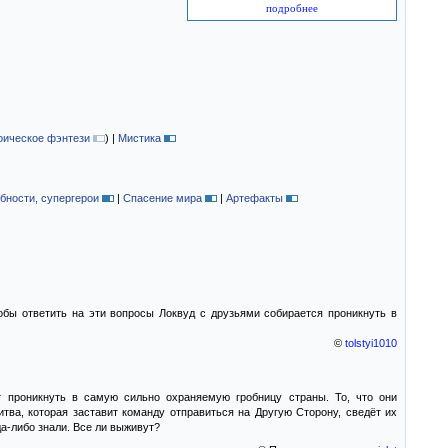
подробнее
оическое фэнтези
)
|
Мистика
бности, супергерои
|
Спасение мира
|
Артефакты
бы ответить на эти вопросы Локвуд с друзьями собирается проникнуть в
©
tolstyi1010
т проникнуть в самую сильно охраняемую гробницу страны. То, что они
тва, которая заставит команду отправиться на Другую Сторону, сведёт их
а-либо знали. Все ли выживут?