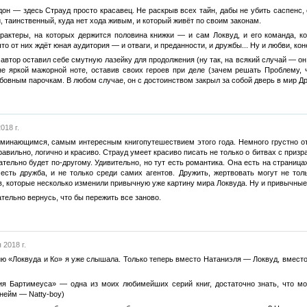
ондон — здесь Страуд просто красавец. Не раскрыв всех тайн, дабы не убить саспенс
 таинственный, куда нет хода живым, и который живёт по своим законам.
арактеры, на которых держится половина книжки — и сам Локвуд, и его команда, 
то от них ждёт юная аудитория — и отваги, и преданности, и дружбы... Ну и любви, ко
о автор оставил себе смутную лазейку для продолжения (ну так, на всякий случай — о
е яркой мажорной ноте, оставив своих героев при деле (зачем решать Проблему, ч
овным парочкам. В любом случае, он с достоинством закрыл за собой дверь в мир Дру
018 г.
инающимся, самым интересным книгопутешествием этого года. Немного грустно от то
вильно, логично и красиво. Страуд умеет красиво писать не только о битвах с призр
ательно будет по-другому. Удивительно, но тут есть романтика. Она есть на страницах
есть дружба, и не только среди самих агентов. Дружить, жертвовать могут не толь
 которые несколько изменили привычную уже картину мира Локвуда. Ну и привычные 
ательно вернусь, что бы пережить все заново.
 2018 г.
ию «Локвуда и Ко» я уже слышала. Только теперь вместо Натаниэля — Локвуд, вмест
гия Бартимеуса» — одна из моих любимейших серий книг, достаточно знать, что мо
нейм — Natty-boy)