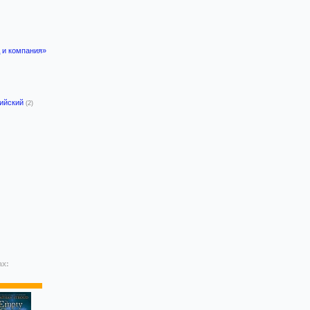
 и компания»
лийский
(2)
ах: