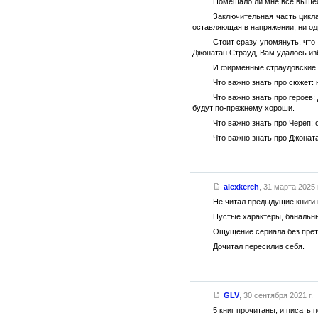
Помешало ли мне все вышеск
Заключительная часть цикла
оставляющая в напряжении, ни од
Стоит сразу упомянуть, что
Джонатан Страуд, Вам удалось и
И фирменные страудовские ф
Что важно знать про сюжет: 
Что важно знать про героев:
будут по-прежнему хороши.
Что важно знать про Череп: 
Что важно знать про Джонат
alexkerch
,
31 марта 2025 г
Не читал предыдущие книги ц
Пустые характеры, банальны
Ощущение сериала без претен
Дочитал пересилив себя.
GLV
,
30 сентября 2021 г.
5 книг прочитаны, и писать 