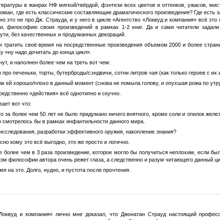
ературы в жанрах НФ мягкой/твёрдой, фэнтези всех цветов и оттенков, ужасов, мис
роман, где есть классические составляющие драматического произведения? Где есть з
но это не про Дж. Страуда, и у него в цикле «Агентство «Локвуд и компания» всё эт
и, философию своих произведений в рамках 1-2 книг. Да и сами читатели задали
ути, без качественных и продуманных декораций.
 и тратить своё время на посредственные произведения объемом 2000 и более страниц,
 «ну надо дочитать до конца цикл».
т, и наполнен более чем на треть вот чем:
про печеньки, торты, бутерброды/сэндвичи, сотни литров чая (как только героев с их 
ак ей хорошо/плохо в данный момент (снова не помыла голову, и опухшая рожа по утр
едственно «действия» всё однотипно и скучно.
ает вот что:
то за более чем 50 лет не было придумано ничего внятного, кроме соли и опилок жел
о смотрелось бы в рамках инфантильности данного мира.
исследования, разработки эффективного оружия, накопление знания?
сно кому это всё выгодно, это же просто и логично.
е более чем в 3 раза произведение, которое могло бы получиться неплохим, если был
изм философии автора очень режет глаза, а следственно и разум читающего данный ци
мя на это. Долго, нудно, и пустота после прочтения.
«Локвуд и компания» лично мне доказал, что Джонатан Страуд настоящий профес