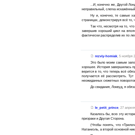
...И, конечно же, Другой Л
неправильный, слегка искажённый,
Ну и, конечно, те самые х
страницах, демонстрируя всё то, ч
Так что, несмотря на то, чт
завершив хороший цикл на вполн
фактически распределив их по люб
rezviy-homiak
,
5 ноября 2
Это было моим самым запом
хорошее. История завершилась пра
верится в то, что теперь всё обяз
получается её рассмотреть. Тут 
неожиданных сюжетных поворотов,
До свидания, Локвуд, я обяз
le_petit_prince
,
27 апреля
Казалось бы, всю эту истор
призраки и Другая Сторона.
(Чтобы понять, что «Трило
Натаниэль, а второй основной ник