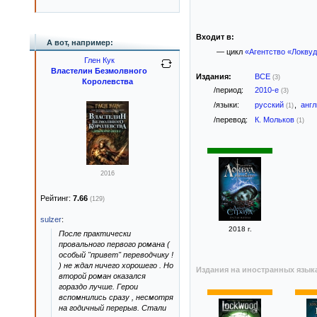
Входит в:
А вот, например:
— цикл
«Агентство «Локвуд
Глен Кук
Властелин Безмолвного
Издания:
ВСЕ
(3)
Королевства
/период:
2010-е
(3)
/языки:
русский
,
анг
(1)
/перевод:
К. Мольков
(1)
2016
Рейтинг:
7.66
(129)
sulzer
:
2018 г.
После практически
провального первого романа (
особый "привет" переводчику !
) не ждал ничего хорошего . Но
Издания на иностранных язык
второй роман оказался
гораздо лучше. Герои
вспомнились сразу , несмотря
на годичный перерыв. Стали