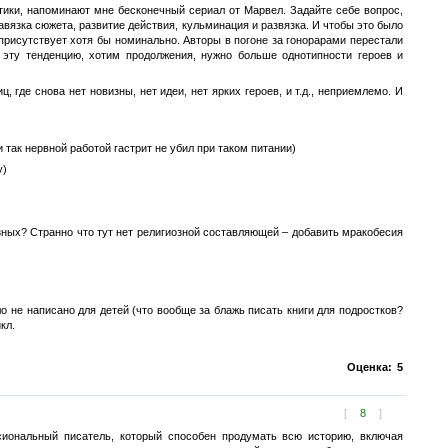
тики, напоминают мне бесконечный сериал от Марвел. Задайте себе вопрос,
авязка сюжета, развитие действия, кульминация и развязка. И чтобы это было
о присутствует хотя бы номинально. Авторы в погоне за гонорарами перестали
 эту тенденцию, хотим продолжения, нужно больше однотипности героев и
 где снова нет новизны, нет идеи, нет ярких героев, и т.д., неприемлемо. И
и так нервной работой гастрит не убил при таком питании)
у)
езных? Странно что тут нет религиозной составляющей – добавить мракобесия
о не написано для детей (что вообще за блажь писать книги для подростков?
кл.
Оценка:
5
[
8
]
сиональный писатель, который способен продумать всю историю, включая