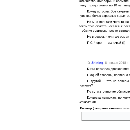
количество книг серии и события 
пишут продолжения по 10 лет, над
Конец истории. Все секреты
чувства, более взрослые характер
Но мне все-таки чего-то не
локомотив сюжета несется к посл
чтобы не сошлась, просто вызвал
Но в целом, я считаю роман
П.С. Череп — лапочка! )))
Shining
,
8 января 2018 г.
Книга оставила двоякое впе
С одной стороны, написано м
С другой — это не совсем т
помните?
По сути это вполне обыкнов
Концовка неплохая, но кое
Отказаться.
Спойлер (раскрытие сюжета)
(кликни
Только что подумал. Мне во в