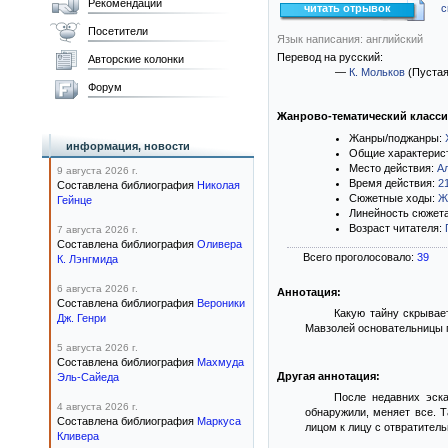
Рекомендации
читать отрывок
с
Посетители
Язык написания: английский
Перевод на русский:
Авторские колонки
—
К. Мольков
(Пустая
Форум
Жанрово-тематический класс
Жанры/поджанры:
информация, новости
Общие характерис
Место действия:
А
9 августа 2026 г.
Время действия:
2
Составлена библиография
Николая
Сюжетные ходы:
Ж
Гейнце
Линейность сюжет
Возраст читателя:
7 августа 2026 г.
Составлена библиография
Оливера
Всего проголосовало:
39
К. Лэнгмида
6 августа 2026 г.
Аннотация:
Составлена библиография
Вероники
Какую тайну скрывае
Дж. Генри
Мавзолей основательницы п
5 августа 2026 г.
Составлена библиография
Махмуда
Другая аннотация:
Эль-Сайеда
После недавних эска
4 августа 2026 г.
обнаружили, меняет все. Т
Составлена библиография
Маркуса
лицом к лицу с отвратител
Кливера