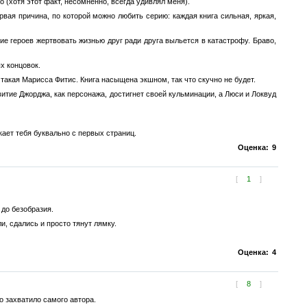
(хотя этот факт, несомненно, всегда удивлял меня).
вая причина, по которой можно любить серию: каждая книга сильная, яркая,
ие героев жертвовать жизнью друг ради друга выльется в катастрофу. Браво,
х концовок.
 такая Марисса Фитис. Книга насыщена экшном, так что скучно не будет.
витие Джорджа, как персонажа, достигнет своей кульминации, а Люси и Локвуд
ает тебя буквально с первых страниц.
Оценка:
9
[
1
]
до безобразия.
и, сдались и просто тянут лямку.
Оценка:
4
[
8
]
о захватило самого автора.