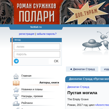
fantlab ru
регистрация
|
забыли пароль?
вход
OK
◄ Джонатан Страуд
изд
Главная
Джонатан Страуд «Пустая мо
Авторы, книги
Джонатан Страуд
Новинки и планы
Пустая могила
Награды, премии
The Empty Grave
Рейтинги
Роман,
2017
год; цикл
«Агентство