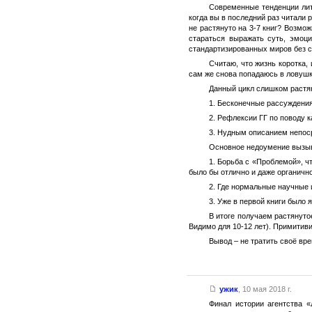
Современные тенденции лит
когда вы в последний раз читали 
не растянуто на 3-7 книг? Возмож
стараться выражать суть, эмоци
стандартизированных миров без с
Считаю, что жизнь коротка,
сам же снова попадаюсь в ловушку
Данный цикл слишком растяну
1. Бесконечные рассуждения 
2. Рефлексии ГГ по поводу к
3. Нудным описанием непоср
Основное недоумение вызыв
1. Борьба с «Проблемой», ч
было бы отлично и даже органичн
2. Где нормальные научные 
3. Уже в первой книги было я
В итоге получаем растянуто
Видимо для 10-12 лет). Примитив
Вывод – не тратить своё вре
ужик
,
10 мая 2018 г.
Финал истории агентства 