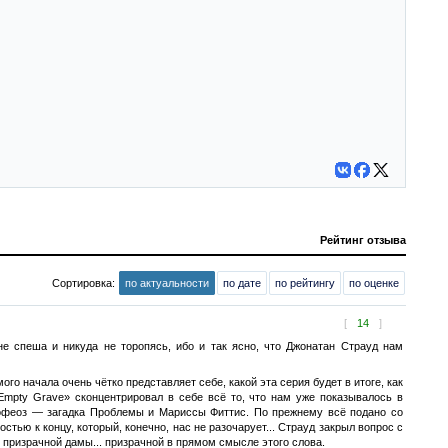
Рейтинг отзыва
Сортировка:
по актуальности
по дате
по рейтингу
по оценке
[
14
]
не спеша и никуда не торопясь, ибо и так ясно, что Джонатан Страуд нам
го начала очень чётко представляет себе, какой эта серия будет в итоге, как
 Empty Grave» сконцентрировал в себе всё то, что нам уже показывалось в
пофеоз — загадка Проблемы и Мариссы Фиттис. По прежнему всё подано со
стью к концу, который, конечно, нас не разочарует... Страуд закрыл вопрос с
призрачной дамы... призрачной в прямом смысле этого слова.