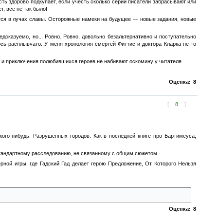
сть здорово подкупает, если учесть сколько серий писатели забрасывают или
, все не так было!
атся в лучах славы. Осторожные намеки на будущее — новые задания, новые
едсказуемо, но... Ровно. Ровно, довольно безальтернативно и поступательно
ось расплывчато. У меня хронология смертей Фиттис и доктора Кларка не то
я и приключения полюбившихся героев не набивают оскомину у читателя.
Оценка:
8
[
8
]
кого-нибудь. Разрушенных городов. Как в последней книге про Бартимеуса,
стандартному расследованию, не связанному с общим сюжетом.
рной игры, где Гадский Гад делает герою Предложение, От Которого Нельзя
, оказывается, все время был классным парнем.
Оценка:
8