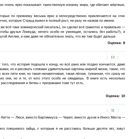
, он очень ярко показывает таинственную изнанку мира, где обитают мёртвые,
которые по прежнему весьма ярко и непосредственно приключаются на этих
нечно, которую Страуд вывел в полный рост, ни разу не назвав по имени.
н же всё-таки коммерческий писатель), он сделал всё грамотно и правильно —
тобы друзья Локвуда, ничего особо не умеющие, остались без работы?), и
гой Англии, и нам даже не обязательно знать, что же там будет дальше.
Оценка:
8
[
13
]
го, что история подошла к концу, но всё рано или поздно кончается, даже
аками, но и рисовать словами удивительные картины мирной жизни, такие, что
 всех пяти книг, но такая ненавязчивая, такая лёгкая, туманная, что сразу не
ко они, но и те, от кого этого особо не ожидаешь. В книге есть несколько
расследования и битвы с призраками тоже тут есть.
Оценка:
10
[
11
]
о Китти — Люси, вместо Бартимеуса — Череп, вместо духов и Иного Места —
его плюшевого зайца, с которым я не расстаюсь больше десяти лет, зовут