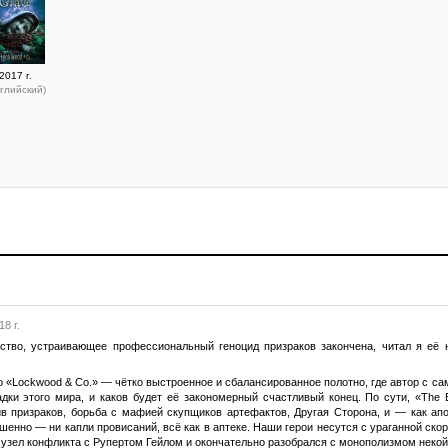
2017 г.
глийский)
8 г.
тство, устраивающее профессиональный геноцид призраков закончена, читал я её 
о «Lockwood & Co.» — чётко выстроенное и сбалансированное полотно, где автор с само
адки этого мира, и каков будет её закономерный счастливый конец. По сути, «The
в призраков, борьба с мафией скупщиков артефактов, Другая Сторона, и — как а
енно — ни капли провисаний, всё как в аптеке. Наши герои несутся с ураганной скоро
узел конфликта с Рупертом Гейлом и окончательно разобрался с монополизмом некой 