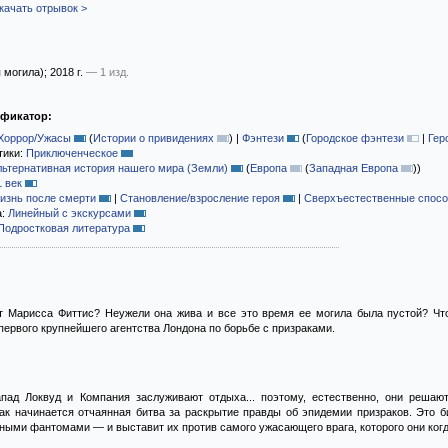
качать отрывок >
 могила)
; 2018 г.
— 1 изд.
ификатор:
Хоррор/Ужасы
(
Истории о привидениях
)
|
Фэнтези
(
Городское фэнтези
|
Гер
тики:
Приключенческое
льтернативная история нашего мира (Земли)
(
Европа
(
Западная Европа
)
)
1 век
изнь после смерти
|
Становление/взросление героя
|
Сверхъестественные спосо
а:
Линейный с экскурсами
Подростковая литература
т Марисса Фиттис? Неужели она жива и все это время ее могила была пустой? Что
ервого крупнейшего агентства Лондона по борьбе с призраками.
пад Локвуд и Компания заслуживают отдыха... поэтому, естественно, они решаю
ак начинается отчаянная битва за раскрытие правды об эпидемии призраков. Это би
ьными фантомами — и выставит их против самого ужасающего врага, которого они когд