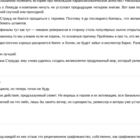
азанное полюбить историю про небольшое парапсихологическое агенство? Нисколько 
 о Локвуде и компании ничуть не уступает предыдущим четырем книгам. Вот вам пер
ной скучной или проходной.
 Страуд не боится прощаться с героями. Поэтому я до последнего боялась, что желан
збежать штампов.
иналы тут как тут — никаких реверансов в сторону столь популярных нынче открыты
наконец-то мы узнаем если не корень, то основную причину Проблемы и про то, кто же
 достаточно хорошо раскроются Киппс и Холли, не будет забыт и инспектор Барнс. Раз
он лучший.
ана Страуда: ему снова удалось создать великолепно продуманный мир, который увлек
.
икла, но теперь точно не буду.
е действия, предсказуемый сюжет. Не веришь в героев и их мотивацию, все банально 
зий на что либо, лишь бы занять вечер, но сценаристы, режиссер и актеры уже устал
под каждой из них отзыв это рецензионное графоманство, собственно, как графоманств