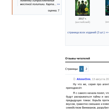
понятны хитросплетения
местной политики. Карта
...
>>
оценка: 7
2017 г.
(ан
(английский)
страница всех изданий (3 шт.) >>
Отзывы читателей
Страницы:
1
2
AlisterOrm
,
13 августа 201
Ну что же, серия про аген
преподнесёт.
Я с самого начала понял, чт
будут раскрываться тайны и заг
предыдущих томах: борьба проти
вкусом, грамотно смешано и взвеш
семейством Винкманов, разрубил 