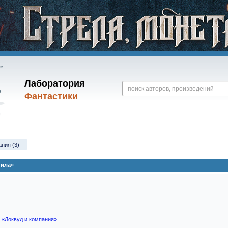
Лаборатория
Фантастики
ания (3)
гила»
 «Локвуд и компания»