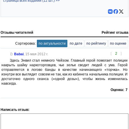
страница всех изданий (12 шт.) >>
Отзывы читателей
Рейтинг отзыва
Сортировка:
по актуальности
по дате
по рейтингу
по оценке
[
2
]
Babai
,
15 мая 2012 г.
Здесь Энвил стал немного Чейзом. Главный герой помогает полиции
накрыть шайку наркоторговцев, чье зелье сводит людей с ума. Герой
отправляется в логово банды в качестве начинающего «торчка». Но
изнутри все выглядит совсем не так, как из кабинета начальника полиции. И
достаточно одного сеанса («одной дозы»), чтобы жизнь изменилась
навсегда.
Оценка:
7
Написать отзыв: