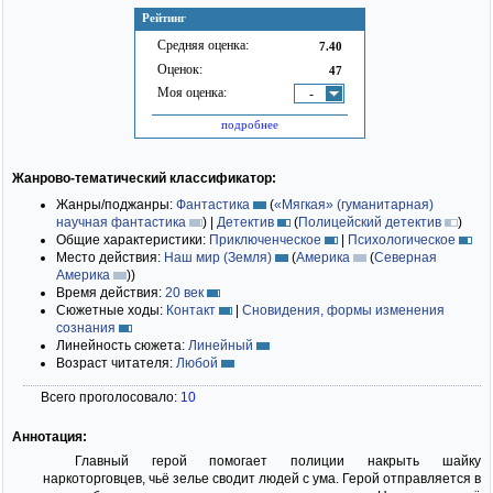
Рейтинг
Средняя оценка:
7.40
Оценок:
47
Моя оценка:
-
подробнее
Жанрово-тематический классификатор:
Жанры/поджанры:
Фантастика
(
«Мягкая» (гуманитарная)
научная фантастика
)
|
Детектив
(
Полицейский детектив
)
Общие характеристики:
Приключенческое
|
Психологическое
Место действия:
Наш мир (Земля)
(
Америка
(
Северная
Америка
)
)
Время действия:
20 век
Сюжетные ходы:
Контакт
|
Сновидения, формы изменения
сознания
Линейность сюжета:
Линейный
Возраст читателя:
Любой
Всего проголосовало:
10
Аннотация:
Главный герой помогает полиции накрыть шайку
наркоторговцев, чьё зелье сводит людей с ума. Герой отправляется в