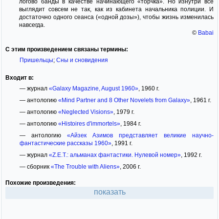
логово банды в качестве начинающего «торчка». Но изнутри всё
выглядит совсем не так, как из кабинета начальника полиции. И
достаточно одного сеанса («одной дозы»), чтобы жизнь изменилась
навсегда.
©
Babai
С этим произведением связаны термины:
Пришельцы
;
Сны и сновидения
Входит в:
— журнал
«Galaxy Magazine, August 1960»
, 1960 г.
— антологию
«Mind Partner and 8 Other Novelets from Galaxy»
, 1961 г.
— антологию
«Neglected Visions»
, 1979 г.
— антологию
«Histoires d'immortels»
, 1984 г.
— антологию
«Айзек Азимов представляет великие научно-
фантастические рассказы 1960»
, 1991 г.
— журнал
«Z.E.T.: альманах фантастики. Нулевой номер»
, 1992 г.
— сборник
«The Trouble with Aliens»
, 2006 г.
Похожие произведения:
показать