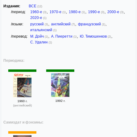
Издания:
ВСЕ
(12)
/период:
1960-е
,
1970-е
,
1980-е
,
1990-е
,
2000-е
,
(3)
(1)
(1)
(3)
(3)
2020-е
(1)
/языки:
русский
,
английский
,
французский
,
(3)
(7)
(1)
итальянский
(1)
/перевод:
М. Дойч
,
А. Пиеретти
,
Ю. Тимошенков
,
(1)
(1)
(2)
С. Удалин
(1)
Периодика:
1992 г.
1960 г.
(английский)
Самиздат и фэнзины: