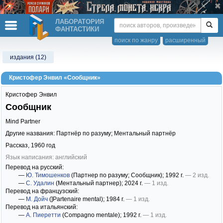
ЛАБОРАТОРИЯ
ФАНТАСТИКИ
поиск по жанру
расширенный
издания (12)
Кристофер Энвил «Сообщник»
Кристофер Энвил
Сообщник
Mind Partner
Другие названия: Партнёр по разуму; Ментальный партнёр
Рассказ,
1960
год
Язык написания: английский
Перевод на русский:
—
Ю. Тимошенков
(Партнер по разуму; Сообщник)
; 1992 г.
— 2 изд.
—
С. Удалин
(Ментальный партнер)
; 2024 г.
— 1 изд.
Перевод на французский:
—
М. Дойч
(]Partenaire mental)
; 1984 г.
— 1 изд.
Перевод на итальянский:
—
А. Пиеретти
(Compagno mentale)
; 1992 г.
— 1 изд.