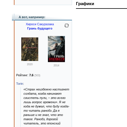
Графики
А вот, например:
Хироси Сакуразака
Грань будущего
2020
2014
Рейтинг:
7.6
(503)
Torin
:
«Страх неизбежно настигнет
солдата, когда начинают
свистеть пули, – это всего
лишь вопрос времени». Я не
кода не думал, что буду когда-
то читать ранобэ. Да я
раньше и не знал, что это
такое. Ранобэ, дорогой
читатель, это японский