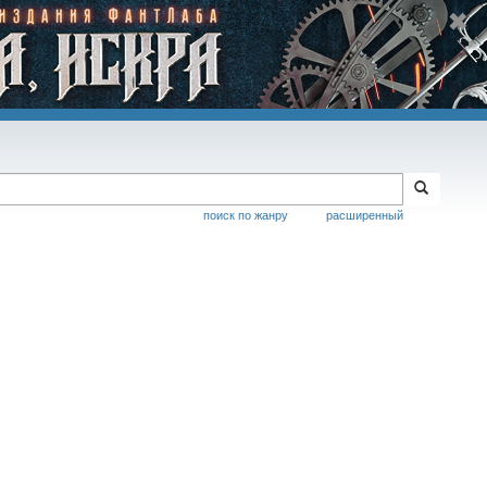
поиск по жанру
расширенный