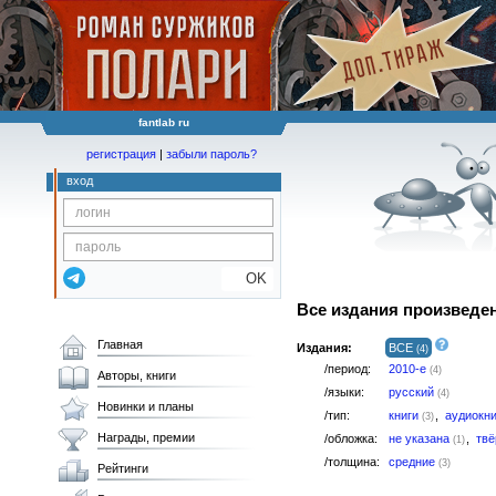
fantlab ru
регистрация
|
забыли пароль?
вход
OK
Все издания произведе
Главная
Издания:
ВСЕ
(4)
/период:
2010-е
(4)
Авторы, книги
/языки:
русский
(4)
Новинки и планы
/тип:
книги
,
аудиокн
(3)
Награды, премии
/обложка:
не указана
,
тв
(1)
/толщина:
средние
(3)
Рейтинги