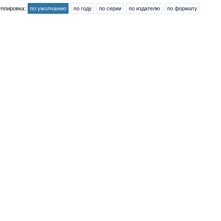
уппировка:
по умолчанию
по году
по серии
по издателю
по формату