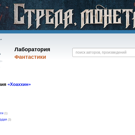
Лаборатория
Фантастики
ния
«Хоаххин»
иги
(1)
ёрдая
(3)