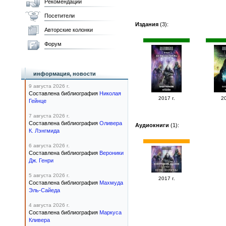
Рекомендации
Посетители
Издания
(3):
Авторские колонки
Форум
информация, новости
9 августа 2026 г.
Составлена библиография
Николая
2017 г.
20
Гейнце
7 августа 2026 г.
Составлена библиография
Оливера
Аудиокниги
(1):
К. Лэнгмида
6 августа 2026 г.
Составлена библиография
Вероники
Дж. Генри
5 августа 2026 г.
2017 г.
Составлена библиография
Махмуда
Эль-Сайеда
4 августа 2026 г.
Составлена библиография
Маркуса
Кливера