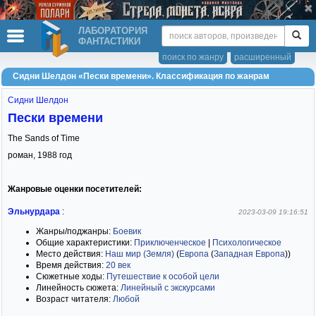
ЛАБОРАТОРИЯ
ФАНТАСТИКИ
поиск по жанру
расширенный
Сидни Шелдон «Пески времени». Классификация по жанрам
Сидни Шелдон
Пески времени
The Sands of Time
роман,
1988
год
Жанровые оценки посетителей:
Эльнурдара
:
2023-03-09 19:16:51
Жанры/поджанры:
Боевик
Общие характеристики:
Приключенческое
|
Психологическое
Место действия:
Наш мир (Земля)
(
Европа
(
Западная Европа
)
)
Время действия:
20 век
Сюжетные ходы:
Путешествие к особой цели
Линейность сюжета:
Линейный с экскурсами
Возраст читателя:
Любой