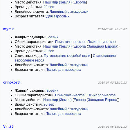
Место действия:
Наш мир (Земля)
(
Европа
)
Время действия:
20 век
Линейность сюжета:
Линейный с экскурсами
Возраст читателя:
Для взрослых
mymla
:
2010-08-01 22:40:07
Жанры/поджанры:
Боевик
Общие характеристики:
Приключенческое
|
Психологическое
Место действия:
Наш мир (Земля)
(
Европа
(
Западная Европа
)
)
Время действия:
20 век
Сюжетные ходы:
Путешествие к особой цели
|
Становление/
взросление героя
Линейность сюжета:
Линейный с экскурсами
Возраст читателя:
Только для взрослых
orinoko73
:
2010-07-05 12:35:12
Жанры/поджанры:
Боевик
Общие характеристики:
Приключенческое
|
Психологическое
Место действия:
Наш мир (Земля)
(
Европа
(
Западная Европа
)
)
Время действия:
20 век
Линейность сюжета:
Линейный с экскурсами
Возраст читателя:
Только для взрослых
Vint76
:
2010-03-06 18:31:12