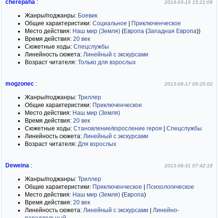
cherepaha
:
2014-03-19 15:21:09
Жанры/поджанры:
Боевик
Общие характеристики:
Социальное
|
Приключенческое
Место действия:
Наш мир (Земля)
(
Европа
(
Западная Европа
)
)
Время действия:
20 век
Сюжетные ходы:
Спецслужбы
Линейность сюжета:
Линейный с экскурсами
Возраст читателя:
Только для взрослых
mogzonec
:
2013-09-17 09:25:02
Жанры/поджанры:
Триллер
Общие характеристики:
Приключенческое
Место действия:
Наш мир (Земля)
Время действия:
20 век
Сюжетные ходы:
Становление/взросление героя
|
Спецслужбы
Линейность сюжета:
Линейный с экскурсами
Возраст читателя:
Для взрослых
Deweina
:
2013-08-31 07:42:18
Жанры/поджанры:
Триллер
Общие характеристики:
Приключенческое
|
Психологическое
Место действия:
Наш мир (Земля)
(
Европа
)
Время действия:
20 век
Линейность сюжета:
Линейный с экскурсами
|
Линейно-