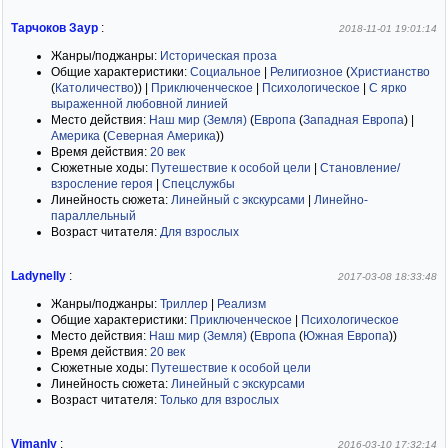
Тарчоков Заур
:
2018-11-01 19:01:14
Жанры/поджанры:
Историческая проза
Общие характеристики:
Социальное
|
Религиозное
(
Христианство
(
Католичество
)
)
|
Приключенческое
|
Психологическое
|
С ярко
выраженной любовной линией
Место действия:
Наш мир (Земля)
(
Европа
(
Западная Европа
)
|
Америка
(
Северная Америка
)
)
Время действия:
20 век
Сюжетные ходы:
Путешествие к особой цели
|
Становление/
взросление героя
|
Спецслужбы
Линейность сюжета:
Линейный с экскурсами
|
Линейно-
параллельный
Возраст читателя:
Для взрослых
Ladynelly
:
2017-03-08 18:33:48
Жанры/поджанры:
Триллер
|
Реализм
Общие характеристики:
Приключенческое
|
Психологическое
Место действия:
Наш мир (Земля)
(
Европа
(
Южная Европа
)
)
Время действия:
20 век
Сюжетные ходы:
Путешествие к особой цели
Линейность сюжета:
Линейный с экскурсами
Возраст читателя:
Только для взрослых
Vimanly
:
2016-03-10 17:32:14