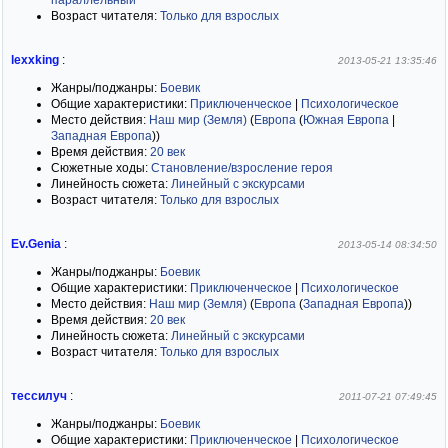
параллельный
Возраст читателя:
Только для взрослых
lexxking
:
2013-05-21 13:35:46
Жанры/поджанры:
Боевик
Общие характеристики:
Приключенческое
|
Психологическое
Место действия:
Наш мир (Земля)
(
Европа
(
Южная Европа
|
Западная Европа
)
)
Время действия:
20 век
Сюжетные ходы:
Становление/взросление героя
Линейность сюжета:
Линейный с экскурсами
Возраст читателя:
Только для взрослых
Ev.Genia
:
2013-05-14 08:34:50
Жанры/поджанры:
Боевик
Общие характеристики:
Приключенческое
|
Психологическое
Место действия:
Наш мир (Земля)
(
Европа
(
Западная Европа
)
)
Время действия:
20 век
Линейность сюжета:
Линейный с экскурсами
Возраст читателя:
Только для взрослых
тессилуч
:
2011-07-21 07:49:45
Жанры/поджанры:
Боевик
Общие характеристики:
Приключенческое
|
Психологическое