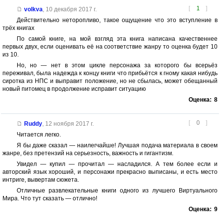
[
1
]
volkva
,
10 декабря 2017 г.
Действительно неторопливо, такое ощущение что это вступление в
трёх книгах
По самой книге, на мой взгляд эта книга написана качественнее
первых двух, если оценивать её на соответствие жанру то оценка будет 10
из 10.
Но, но — нет в этом цикле персонажа за которого бы всерьёз
переживал, была надежда к концу книги что прибьётся к гному какая нибудь
сиротка из НПС и выправит положение, но не сбылась, может обещанный
новый питомец в продолжение исправит ситуацию
Оценка:
8
[
0
]
Ruddy
,
12 ноября 2017 г.
Читается легко.
Я бы даже сказал — наилегчайше! Лучшая подача материала в своем
жанре, без претензий на серьезность, важность и гигантизм.
Увидел — купил — прочитал — насладился. А тем более если и
авторский язык хороший, и персонажи прекрасно выписаны, и есть место
интриге, вывертам сюжета.
Отличные развлекательные книги одного из лучшего Виртуального
Мира. Что тут сказать — отлично!
Оценка:
9