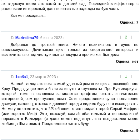
ах вздохнул гном» это какой-то детский сад. Последний клиффхэнгер с
раскопками интересный, дает позитивные надежды на 4ую часть.
3ья же проходная...
Оценка:
7
[
2
]
Marindima79
,
6 июня 2023 г.
Добрался до третьей книги. Ничего позитивного в душе не
всколыхнулось. Дочитываю цикл только из спортивного интереса и
исключительно под чистку и мытье посуды и прочие хоз-быт дела
Оценка:
нет
[
1
]
1коба1
,
23 марта 2023 г.
На мой взгляд это пока самый удачный роман из цикла, посвящённого
Кроу. Предыдущие книги были затянуты и скучноваты. Про Бульквариуса,
который тоже в основном занимается крафтом, читать значительно
интересней, чем про кузнец-гнома. Хотя продолжение сулит повышение
движухи, наконец, откопали древний город и видимо будут его исследовать.
Не могу не отметить, что 2/3 обаяния книге придаёт герой Серый Мифрил
(или коротко Миф). Это, пожалуй, самый обаятельный и непоседливый
персонаж в Вальдире (и даже может подвинуть «на пьедестале» моего
любимца Шмыговика). Продолжение читать буду.
Оценка:
9