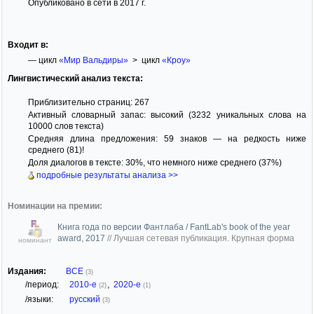
Опубликовано в сети в 2017 г.
Входит в:
— цикл
«Мир Вальдиры»
> цикл
«Кроу»
Лингвистический анализ текста:
Приблизительно страниц: 267
Активный словарный запас: высокий (3232 уникальных слова на
10000 слов текста)
Средняя длина предложения: 59 знаков — на редкость ниже
среднего (81)!
Доля диалогов в тексте: 30%, что немного ниже среднего (37%)
подробные результаты анализа >>
Номинации на премии:
Книга года по версии Фантлаба / FantLab's book of the year
award, 2017
//
Лучшая сетевая публикация. Крупная форма
номинант
Издания:
ВСЕ
(3)
/период:
2010-е
,
2020-е
(2)
(1)
/языки:
русский
(3)