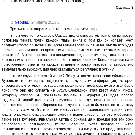
развлекательное чтиво. И знаете, это хорошо ))
Оценка:
8
[
4
]
NebulaD
,
24 марта 2018 г.
Третья книга понравилась много меньше чем вторая.
В ней чего-то не хватает. Ощущение, словно автор топчется на месте,
половина текста почти каждой главы книги о том как он копает, кует,
продает что-то приехавшим чужеземцем (ловишь себя на мысле что идет
постоянный самоповтор прошлых частей), притом копает не ради интереса
читателей. Можно это как-то эпизодически ведь оформлять, типа «покопав
и сковав кучу всего наш герой пошел на приключения». Книга читается ради
приключений, узнать авторское видение игровых квестов, у автора это
замечательно выходит, для чего скатываться регулярно в рутину.
Что же случилось в этой части? По сути ничего: некоторое сближение с
Вуррисом и некоторые подвижки с получением информации, которое
определяет, что герои постараются решить его проблему, ну это итак было
ясно, что они его сливать не будут. Очередной этап квест Аму и Мифа,
которому стоило бы посвятить побольше информации идет просто
отдельной главой (неплохой). Обучение в городе гномов, но оно словно
незаконченно, словно оборвано на полуслове, нужно было посвятить этому
еще одну главу, чтобы или получилось логичное завершение линии, либо
какой-то момент, открывающий сюжет с новой стороны, от этого обучения
также веет рутиной. Финальная битва с орками, да и вообще все эти орки
основательно поднадоели, как-то незашло, хотя последняя битва
прописана и неплохо, с точки зрения экшена и визуального представления,
разе что «ох-ох-ох, крикнул враг, ух-ух-ух выдохнули его подопечные, ах-ах-