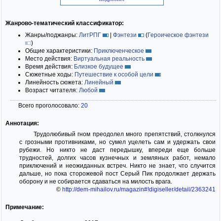
Жанрово-тематический классификатор:
Жанры/поджанры:
ЛитРПГ
|
Фэнтези
(
Героическое фэнтези
)
Общие характеристики:
Приключенческое
Место действия:
Виртуальная реальность
Время действия:
Близкое будущее
Сюжетные ходы:
Путешествие к особой цели
Линейность сюжета:
Линейный
Возраст читателя:
Любой
Всего проголосовало:
20
Аннотация:
Трудолюбивый гном преодолел много препятствий, столкнулся
с грозными противниками, но сумел уцелеть сам и удержать свои
рубежи. Но никто не даст передышку, впереди еще больше
трудностей, долгих часов кузнечных и земляных работ, немало
приключений и неожиданных встреч. Никто не знает, что случится
дальше, но пока сторожевой пост Серый Пик продолжает держать
оборону и не собирается сдаваться на милость врага.
©
http://dem-mihailov.ru/magazin#!digiseller/detail/2363241
Примечание: