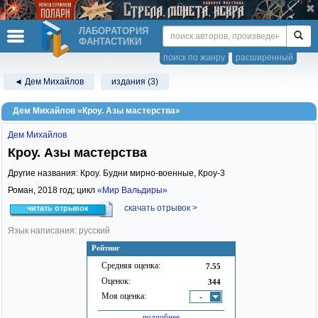
ЛАБОРАТОРИЯ
ФАНТАСТИКИ
поиск по жанру
расширенный
◄ Дем Михайлов
издания (3)
Дем Михайлов «Кроу. Азы мастерства»
Дем Михайлов
Кроу. Азы мастерства
Другие названия: Кроу. Будни мирно-военные, Кроу-3
Роман,
2018
год; цикл
«Мир Вальдиры»
скачать отрывок >
читать отрывок
Язык написания: русский
Рейтинг
Средняя оценка:
7.55
Оценок:
344
Моя оценка:
-
подробнее