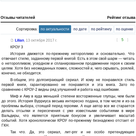
Отзывы читателей
Рейтинг отзыва
Сортировка:
по актуальности
по дате
по рейтингу
по оценке
[
5
]
Lilian
,
13 октября 2017 г.
КРОУ 3
История движется по-прежнему неторопливо и основательно. Что
отвечает стилю, заданному первой книгой. Есть в этом свой шарм — читать
о неторопливом, усердном и спланированном продвижении героя к своим
целям. Хотя без неожиданных помех, сложностей и, чего скрывать, роялей,
конечно, не обходится.
В-общем, это долгоиграющий сериал. И кому не понравился стиль
первой книги, гарантированно не понравится и эта книга. Зато по
сравнению с КРОУ-2 видны ряд улучшений и работа над ошибками.
Миф и Аму в куда меньшей степени восторженные глупцы, чем были
до этого. История Вурриуса весьма интересно подана, в том числе и из-за
проблемы выбора, стоящей перед героями. А еще автор все же старается
делать отсылки и пересечения с уже известными событиями в мире
Вальдиры, что является приятным бонусом и увеличивает масштаб
событий. Хотя хронологически КРОУ по-прежнему безнадежно отстает от
ГКН.
Так что. Да, это сериал, лит-рпг и не особо претендующее