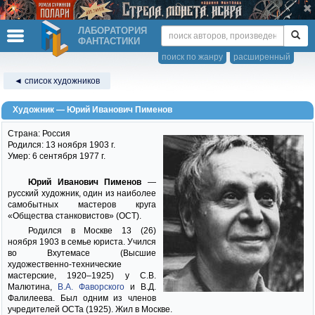
ЛАБОРАТОРИЯ
ФАНТАСТИКИ
поиск по жанру
расширенный
◄ список художников
Художник — Юрий Иванович Пименов
Страна: Россия
Родился: 13 ноября 1903 г.
Умер: 6 сентября 1977 г.
Юрий Иванович Пименов
—
русский художник, один из наиболее
самобытных мастеров круга
«Общества станковистов» (ОСТ).
Родился в Москве 13 (26)
ноября 1903 в семье юриста. Учился
во Вхутемасе (Высшие
художественно-технические
мастерские, 1920–1925) у С.В.
Малютина,
В.А. Фаворского
и В.Д.
Фалилеева. Был одним из членов
учредителей ОСТа (1925). Жил в Москве.