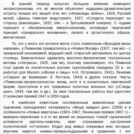
В ранний период испытал большое влияние немецкого
экспрессионизма, что во многом объясняет надрывно-драматическую
остроту лучших его вещей этих лет («Инвалиды войны», 1926, Русский
музей; «Даешь тяжелую индустрию!», 1927; «Солдаты переходят на
сторону революции», 1932; обе – в Третьяковской галерее). С годами
перешел к обновленному импрессионизму, исповедуя творческий
принцип «прекрасного мгновения», легкого и артистичного образа-
впечатления.
То, что у иного его коллеги могло стать помпезным «Выездом жены
наркома», у Пименова превратилось в «Новую Москву» (1937, там же) – с
прекрасной незнакомкой, ведущей свой открытый автомобиль по центру
столицы. Замечательно удавались красочно-феерические театральные
мотивы («Актриса», 1935, там же), поэтому закономерно, что Пименов
стал одним из значительных русских сценографов середины 20 в.: он
работал для Малого («Волки и овцы» А.Н. Островского, 1941), Ленкома
(«Сирано де Бержерак» Э. Ростана, 1943) и других театров. Черты
«Пименова-экспрессиониста» вновь, хотя и в значительно смягченной
форме, проступили в его тревожных полотнах военных лет («Следы
шин», 1944; там же; и др.). За свои театральные работы был удостоен
Сталинских премий 1947 и 1950 годов.
К наиболее известным послевоенным живописным циклам
художника принадлежат натюрморты «Вещи каждого дня» (1959) и в
особенности «Новые кварталы» (1963–1967; Ленинская премия 1967 г.) –
мажорно-лирические и в то же время не лишенные тонкой сценической
условности картины-новеллы, ярко отразившие настроения
политической «оттепели». Издал ряд живых очерковых книг, которые,
впрочем, кажутся наивно-прекраснодушными в сравнении с его